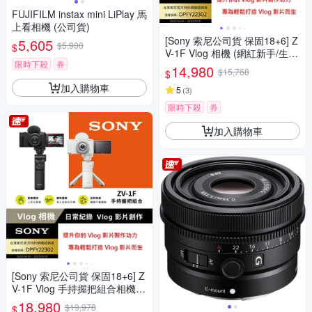
FUJIFILM instax mini LiPlay 馬
上看相機 (公司貨)
[Sony 索尼公司貨 保固18+6] Z
5,605
$5,900
$
V-1F Vlog 相機 (網紅新手/生活
限時下殺
券
隨拍)
14,980
$15,768
$
加入購物車
5
(
3
)
限時下殺
券
加入購物車
[Sony 索尼公司貨 保固18+6] Z
V-1F Vlog 手持握把組合相機
(網紅新手/生活隨拍)
18,980
$19,978
$