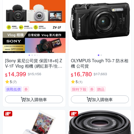
[Sony 索尼公司貨 保固18+6] Z
OLYMPUS Tough TG-7 防水相
V-1F Vlog 相機 (網紅新手/生活
機 公司貨
隨拍)
14,399
16,780
$15,156
$17,663
$
$
5
5
(
7
)
(
1
)
挑戰低價
券
限時下殺
券
贈品
加入購物車
加入購物車