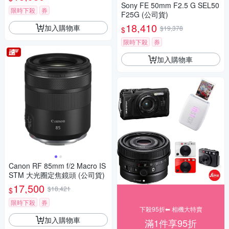
Sony FE 50mm F2.5 G SEL50
限時下殺
券
F25G (公司貨)
18,410
加入購物車
$19,378
$
限時下殺
券
加入購物車
Canon RF 85mm f/2 Macro IS
STM 大光圈定焦鏡頭 (公司貨)
17,500
$18,421
$
限時下殺
券
下殺95折⬅︎ 相機大特賣
加入購物車
滿1件享95折