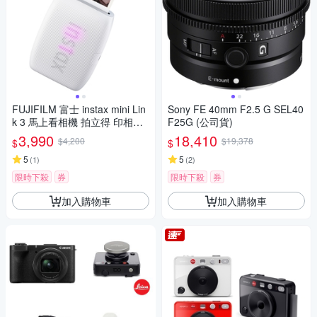
FUJIFILM 富士 instax mini Lin
Sony FE 40mm F2.5 G SEL40
k 3 馬上看相機 拍立得 印相機
F25G (公司貨)
公司貨
3,990
18,410
$4,200
$19,378
$
$
5
5
(
1
)
(
2
)
限時下殺
券
限時下殺
券
加入購物車
加入購物車