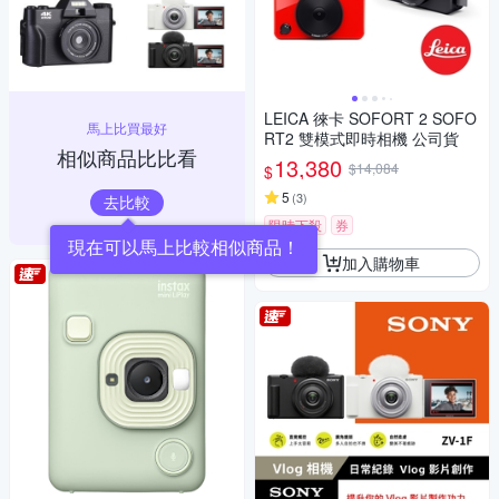
LEICA 徠卡 SOFORT 2 SOFO
馬上比買最好
RT2 雙模式即時相機 公司貨
相似商品比比看
13,380
$14,084
$
5
(
3
)
去比較
限時下殺
券
現在可以馬上比較相似商品！
加入購物車