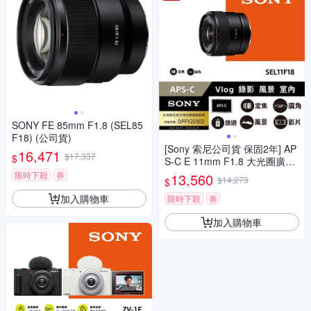
SONY FE 85mm F1.8 (SEL85
F18) (公司貨)
[Sony 索尼公司貨 保固2年] AP
16,471
$17,337
$
S-C E 11mm F1.8 大光圈廣角
定焦鏡 SEL11F18
限時下殺
券
13,560
$14,273
$
加入購物車
限時下殺
券
加入購物車