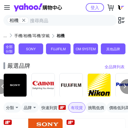
Yahoo購物中心
登入
相機
手機/相機/耳機/穿戴
相機
全部
SONY
FUJIFILM
OM SYSTEM
其他品牌
分類
嚴選品牌
全品牌列表
分類
品牌
快速到貨
有現貨
挑戰低價
價格低到