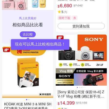
6,690
$7,042
$
5
(
1
)
限時下殺
券
馬上比買最好
相似商品比比看
貨到通知我
去比較
現在可以馬上比較相似商品！
[Sony 索尼公司貨 保固18+6] Z
V-1F Vlog 相機 (網紅新手/生活
隨拍)
14,399
$15,156
$
KODAK 柯達 MINI 3 & MINI SH
OT3專用 3x3吋相片紙連墨盒(3
5