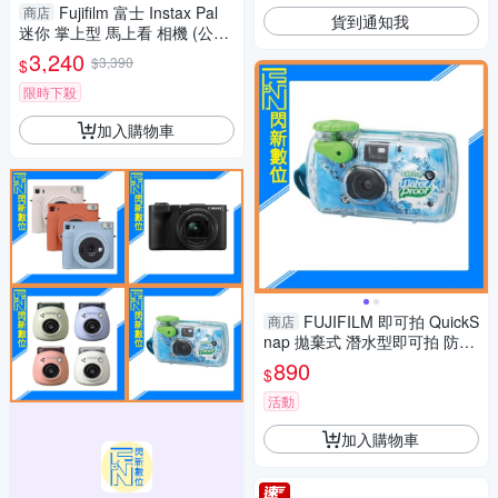
Fujifilm 富士 Instax Pal
商店
貨到通知我
迷你 掌上型 馬上看 相機 (公司
貨) 藍/粉/白/綠
3,240
$3,390
$
限時下殺
加入購物車
FUJIFILM 即可拍 QuickS
商店
nap 拋棄式 潛水型即可拍 防水
底片機 傻瓜相機 相機 27張
890
$
活動
加入購物車