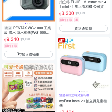
拍立得 FUJIFILM instax mini4
1 mini 41 馬上看相機 公司貨
3,300
$3,473
$
限時下殺
券
PENTAX WG-1000 工業
商店
貨到通知我
級 潛水 防水相機(WG1000,公
司貨)抗撞、防塵、耐寒、4K
9,340
$9,490
$
限時下殺
加入購物車
雙螢幕拍立得兒童相機
myFirst Insta 20 拍立得兒童相
機
2,464