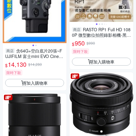
RASTO RP1 Full HD 108
商店
0P 微型數位拍照錄影相機-黑/
咖
950
$990
$
含64G+空白底片20張~F
商店
限時下殺
UJIFILM 富士mini EVO Cinem
加入購物車
a 三合一 拍立得 拍照/影片/列
14,130
$14,280
$
印(公司貨)
限時下殺
加入購物車