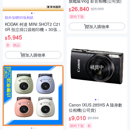
旗艦級Vlog 影音相機(公司貨)
26,840
$26,990
$
限時下殺
額外加贈30張相紙
KODAK 柯達 MINI SHOT2 C21
加入購物車
0R 拍立得口袋相印機 + 30張相
紙組 公司貨
5,945
$
券
贈品
加入購物車
補貨中
Canon IXUS 285HS A 隨身數
位相機(公司貨)
9,010
$9,484
$
限時下殺
券