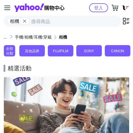
Yahoo購物中心
登入
相機
手機/相機/耳機/穿戴
相機
全部
其他品牌
FUJIFILM
SONY
CANON
分類
精選活動