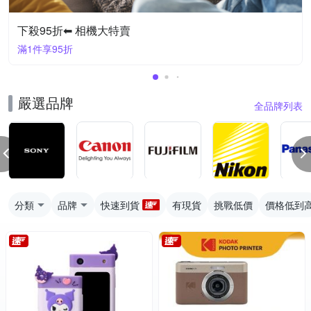
下殺95折⬅︎ 相機大特賣
滿1件享95折
嚴選品牌
全品牌列表
分類
品牌
快速到貨
有現貨
挑戰低價
價格低到