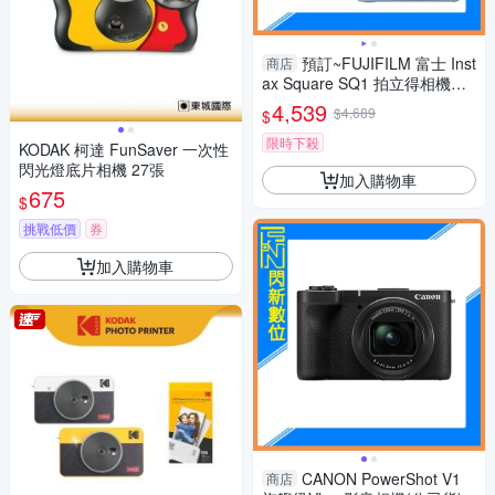
預訂~FUJIFILM 富士 Inst
商店
ax Square SQ1 拍立得相機
+底片20張 白/橙/藍 (公司貨)
4,539
$4,689
$
限時下殺
KODAK 柯達 FunSaver 一次性
閃光燈底片相機 27張
加入購物車
675
$
挑戰低價
券
加入購物車
CANON PowerShot V1
商店