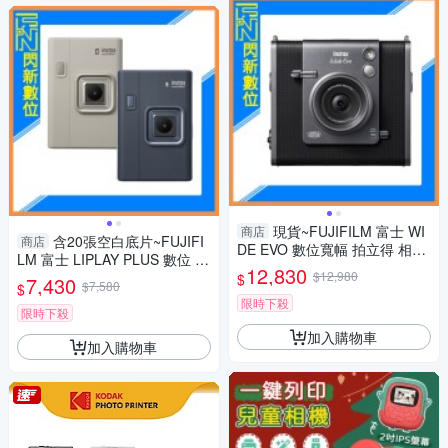
現貨~FUJIFILM 富士 WI
商店
含20張空白底片~FUJIFI
商店
DE EVO 數位寬幅 拍立得 相機
LM 富士 LIPLAY PLUS 數位 拍
(公司貨)含128g+空白底片20張
12,830
立得 (LIPLAY+,公司貨)
$12,980
$
7,430
$7,580
$
限時下殺
限時下殺
加入購物車
加入購物車