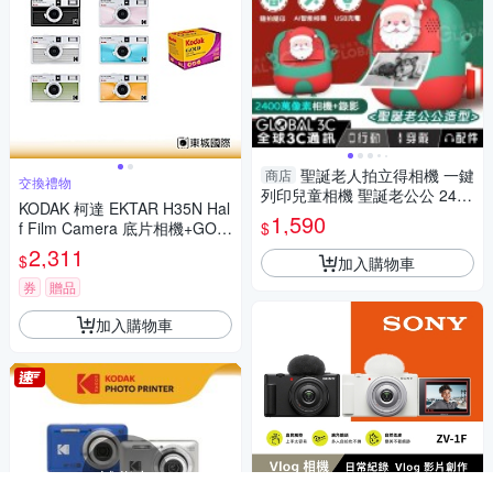
聖誕老人拍立得相機 一鍵
商店
交換禮物
列印兒童相機 聖誕老公公 2400
KODAK 柯達 EKTAR H35N Hal
萬像素/AI相機 支援拍照+錄影
1,590
$
f Film Camera 底片相機+GOL
生日禮物 聖
D 200底片組
2,311
$
加入購物車
券
贈品
加入購物車
補貨中