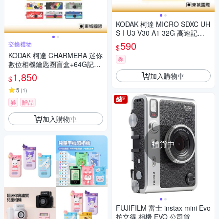
KODAK 柯達 MICRO SDXC UH
S-I U3 V30 A1 32G 高速記憶
卡(附轉卡)
590
交換禮物
$
KODAK 柯達 CHARMERA 迷你
券
數位相機鑰匙圈盲盒+64G記憶
卡組
1,850
加入購物車
$
5
(
1
)
券
贈品
加入購物車
補貨中
FUJIFILM 富士 instax mini Evo
拍立得 相機 EVO 公司貨