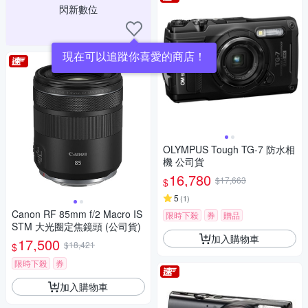
閃新數位
現在可以追蹤你喜愛的商店！
OLYMPUS Tough TG-7 防水相
機 公司貨
16,780
$17,663
$
5
(
1
)
Canon RF 85mm f/2 Macro IS
限時下殺
券
贈品
STM 大光圈定焦鏡頭 (公司貨)
加入購物車
17,500
$18,421
$
限時下殺
券
加入購物車