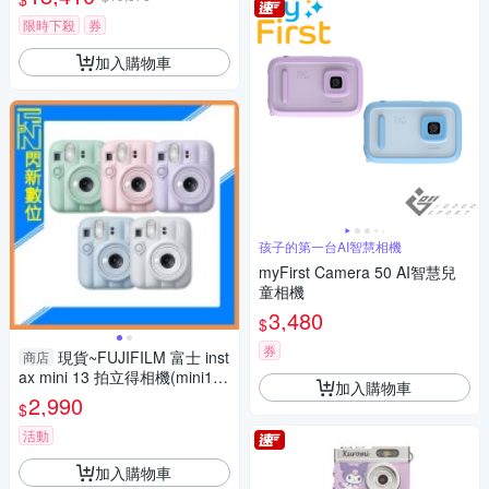
限時下殺
券
加入購物車
孩子的第一台AI智慧相機
myFirst Camera 50 AI智慧兒
童相機
3,480
$
券
現貨~FUJIFILM 富士 inst
商店
ax mini 13 拍立得相機(mini13,
加入購物車
公司貨)
2,990
$
活動
加入購物車