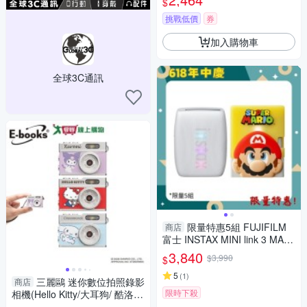
$
挑戰低價
券
加入購物車
全球3C通訊
限量特惠5組 FUJIFILM
商店
富士 INSTAX MINI link 3 MARI
O 瑪利歐 特別版(LINK3，公司
3,840
$3,990
$
貨)拍立得 手機印相機
5
(
1
)
三麗鷗 迷你數位拍照錄影
商店
限時下殺
相機(Hello Kitty/大耳狗/ 酷洛
米)【愛買】