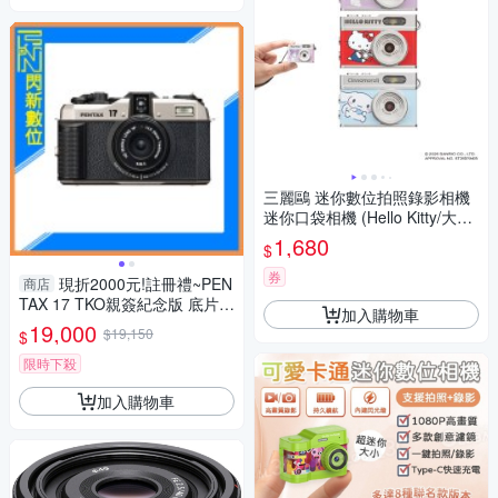
三麗鷗 迷你數位拍照錄影相機
迷你口袋相機 (Hello Kitty/大耳
狗/酷洛米)
1,680
$
券
現折2000元!註冊禮~PEN
商店
TAX 17 TKO親簽紀念版 底片相
加入購物車
機 半格機(公司貨)限定款 套裝
19,000
$19,150
$
組
限時下殺
加入購物車