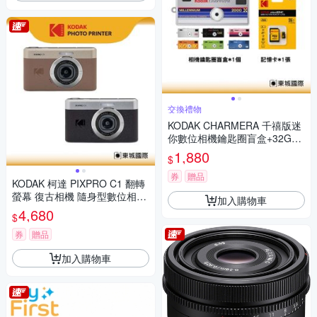
交換禮物
KODAK CHARMERA 千禧版迷
你數位相機鑰匙圈盲盒+32G記
憶卡組
1,880
$
券
贈品
KODAK 柯達 PIXPRO C1 翻轉
螢幕 復古相機 隨身型數位相機
加入購物車
+ 64G記憶卡組
4,680
$
券
贈品
加入購物車