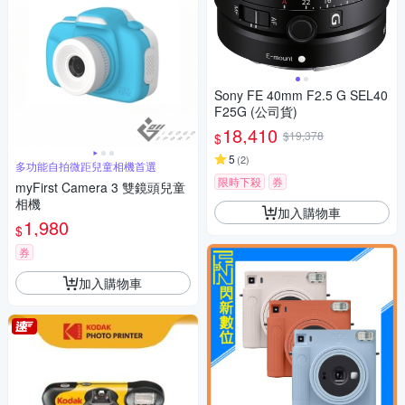
Sony FE 40mm F2.5 G SEL40
F25G (公司貨)
18,410
$19,378
$
5
(
2
)
多功能自拍微距兒童相機首選
限時下殺
券
myFirst Camera 3 雙鏡頭兒童
相機
加入購物車
1,980
$
券
加入購物車