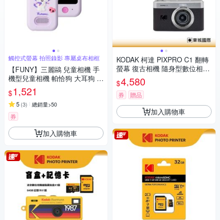
觸控式螢幕 拍照錄影 專屬桌布相框
KODAK 柯達 PIXPRO C1 翻轉
螢幕 復古相機 隨身型數位相機
【FUNY】三麗鷗 兒童相機 手
+ 32G記憶卡組
機型兒童相機 帕恰狗 大耳狗 酷
4,580
$
洛米
1,521
$
券
贈品
5
(
3
)
總銷量>50
加入購物車
券
加入購物車