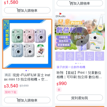
1,580
$
加入購物車
加入購物車
補貨中
孩子的第一台創作相機
聆翔 【套組】Print！兒童數位
現貨~FUJIFILM 富士 inst
商店
相機｜可印刷 拍立得 數位相機
ax mini 13 拍立得相機 + 空白
熱感應紙 記憶卡 遊戲機 可錄影
990
底片20張(mini13,公司貨)
$
3,540
生日禮物 列印
$3,690
$
券
限時下殺
貨到通知我
加入購物車