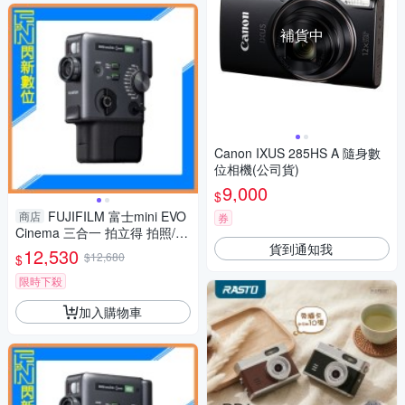
補貨中
Canon IXUS 285HS A 隨身數
位相機(公司貨)
9,000
$
FUJIFILM 富士mini EVO
商店
券
Cinema 三合一 拍立得 拍照/影
貨到通知我
片/列印(公司貨)
12,530
$12,680
$
限時下殺
加入購物車