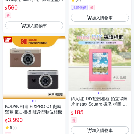
(
7
)
0張) 公司貨
560
挑戰低價
券
$
券
加入購物車
加入購物車
(5入組) DIY磁鐵相框 拍立得照
片 instax Square 磁吸 拼圖 筆
KODAK 柯達 PIXPRO C1 翻轉
筒 造型相框 冰箱貼 evo
185
螢幕 復古相機 隨身型數位相機
$
3,990
券
$
5
(
1
)
加入購物車