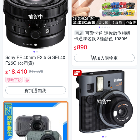
補貨中
可愛卡通 迷你數位相機
商店
卡通聯名款 8種顏色 1080P 自
拍 多款濾鏡 吊飾 掛飾
890
$
Sony FE 40mm F2.5 G SEL40
加入購物車
F25G (公司貨)
18,410
$19,378
$
限時下殺
券
貨到通知我
補貨中