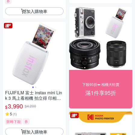
券
加入購物車
下殺95折⬅︎ 相機大特賣
滿1件享95折
FUJIFILM 富士 instax mini Lin
k 3 馬上看相機 拍立得 印相機
公司貨
3,990
$4,200
$
5
(
1
)
限時下殺
券
加入購物車