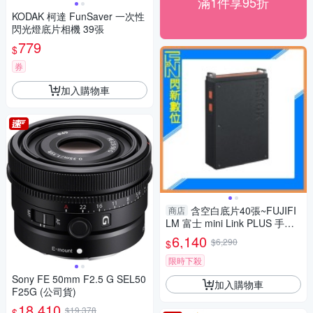
滿1件享95折
KODAK 柯達 FunSaver 一次性
閃光燈底片相機 39張
779
$
券
加入購物車
含空白底片40張~FUJIFI
商店
LM 富士 mini Link PLUS 手機
印相機 清晰細膩列印(mini link
6,140
$6,290
$
+，公司貨)
限時下殺
Sony FE 50mm F2.5 G SEL50
加入購物車
F25G (公司貨)
18,410
$19,378
$