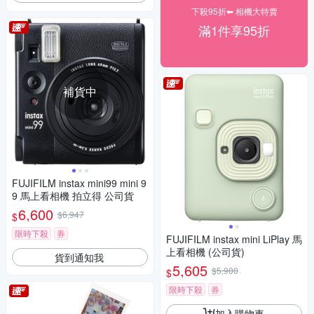
下殺95折⬅︎ 相機大特賣
滿1件享95折
補貨中
FUJIFILM instax mini99 mini 9
9 馬上看相機 拍立得 公司貨
6,600
$6,947
$
限時下殺
券
FUJIFILM instax mini LiPlay 馬
上看相機 (公司貨)
貨到通知我
5,605
$5,900
$
限時下殺
券
加入購物車