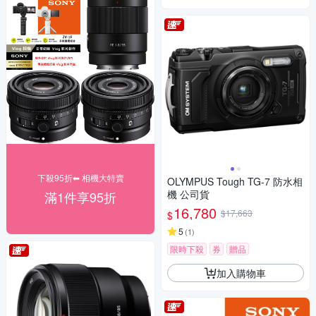
下殺95折⬅︎ 相機大特賣
OLYMPUS Tough TG-7 防水相
機 公司貨
滿1件享95折
16,780
$17,663
$
5
(
1
)
限時下殺
券
贈品
加入購物車