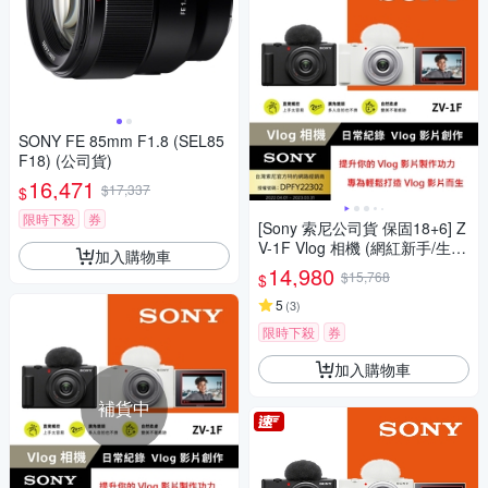
SONY FE 85mm F1.8 (SEL85
F18) (公司貨)
16,471
$17,337
$
限時下殺
券
[Sony 索尼公司貨 保固18+6] Z
V-1F Vlog 相機 (網紅新手/生活
加入購物車
隨拍)
14,980
$15,768
$
5
(
3
)
限時下殺
券
加入購物車
補貨中