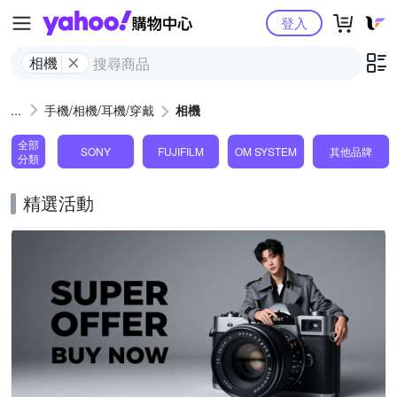
Yahoo購物中心
登入
相機
手機/相機/耳機/穿戴
相機
全部
SONY
FUJIFILM
OM SYSTEM
其他品牌
分類
精選活動