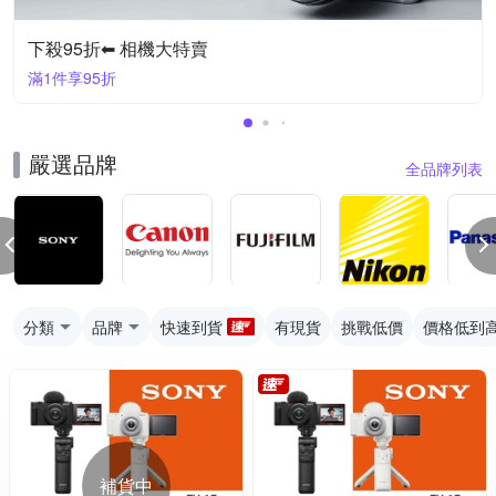
下殺95折⬅︎ 相機大特賣
滿1件享95折
嚴選品牌
全品牌列表
分類
品牌
快速到貨
有現貨
挑戰低價
價格低到
補貨中