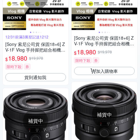
12/31前滿3萬登記送1212
[Sony 索尼公司貨 保固18+6] Z
V-1F Vlog 手持握把組合相機
[Sony 索尼公司貨 保固18+6] Z
(網紅新手/生活隨拍)
V-1F Vlog 手持握把組合相機
18,980
$19,978
$
(網紅新手/生活隨拍)
18,980
$19,978
$
限時下殺
券
限時下殺
券
加入購物車
貨到通知我
補貨中
補貨中