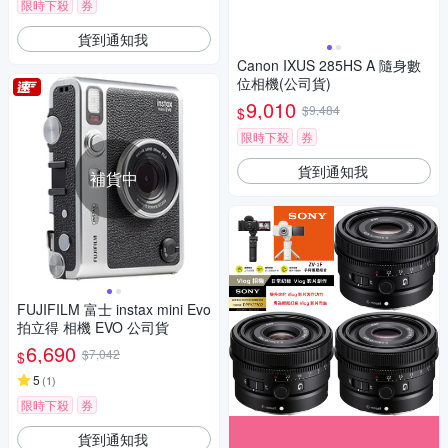
限時下殺
券
貨到通知我
Canon IXUS 285HS A 隨身數
位相機(公司貨)
9,010
$9,484
$
限時下殺
券
貨到通知我
補貨中
FUJIFILM 富士 instax mini Evo
拍立得 相機 EVO 公司貨
6,690
$7,042
$
5
(
1
)
限時下殺
券
貨到通知我