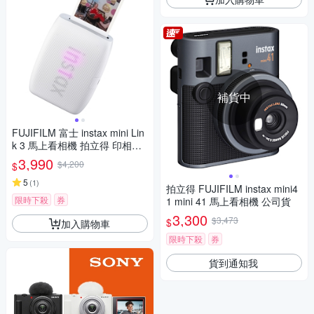
補貨中
FUJIFILM 富士 instax mini Lin
k 3 馬上看相機 拍立得 印相機
公司貨
3,990
$4,200
$
5
(
1
)
拍立得 FUJIFILM instax mini4
限時下殺
券
1 mini 41 馬上看相機 公司貨
3,300
$3,473
$
加入購物車
限時下殺
券
貨到通知我