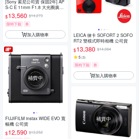
[Sony 索尼公司貨 保固2年] AP
S-C E 11mm F1.8 大光圈廣角
定焦鏡 SEL11F18
13,560
$14,273
$
限時下殺
券
加入購物車
LEICA 徠卡 SOFORT 2 SOFO
RT2 雙模式即時相機 公司貨
13,380
$14,084
$
5
(
3
)
限時下殺
券
加入購物車
補貨中
FUJIFILM instax WIDE EVO 寬
補貨中
幅機 公司貨
12,590
$13,252
$