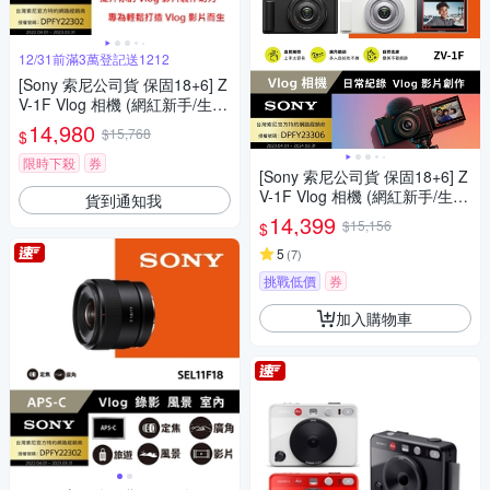
12/31前滿3萬登記送1212
[Sony 索尼公司貨 保固18+6] Z
V-1F Vlog 相機 (網紅新手/生活
隨拍)
14,980
$15,768
$
限時下殺
券
[Sony 索尼公司貨 保固18+6] Z
V-1F Vlog 相機 (網紅新手/生活
貨到通知我
隨拍)
14,399
$15,156
$
5
(
7
)
挑戰低價
券
加入購物車