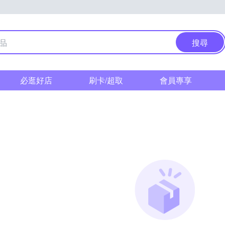
搜尋
必逛好店
刷卡/超取
會員專享