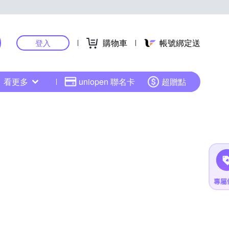
購物車
帳號綁定送
登入
看更多
uniopen 聯名卡
超贈點