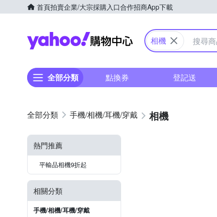
首頁
拍賣
企業/大宗採購入口
合作招商
App下載
Yahoo購物中心
相機
全部分類
點換券
登記送
相機
手機/相機/耳機/穿戴
熱門推薦
平輸品相機9折起
相關分類
手機/相機/耳機/穿戴