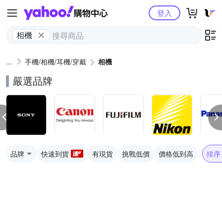
Yahoo購物中心
登入
相機
手機/相機/耳機/穿戴
相機
嚴選品牌
品牌
快速到貨
有現貨
挑戰低價
價格低到高
排序