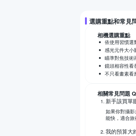
選購重點和常見
相機
選購重點
依使用習慣選
感光元件大小
瞄準對焦技術
鏡頭相容性看
不只看畫素看
相關常見問題 Q
新手該買單
如果你對攝影
能快，適合旅
我的預算大