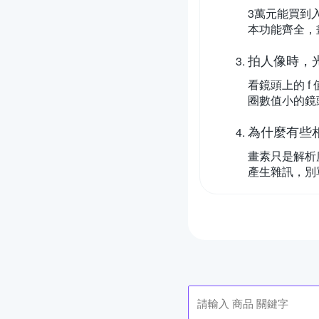
3萬元能買到入
本功能齊全，
拍人像時，
看鏡頭上的 f
圈數值小的鏡頭，
為什麼有些
畫素只是解析
產生雜訊，別