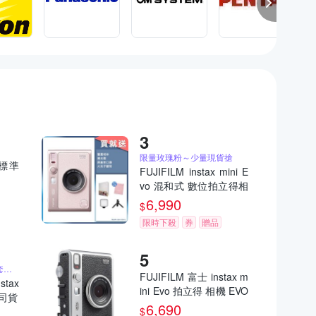
限量玫瑰粉～少量現貨搶
)標準
FUJIFILM instax mini E
vo 混和式 數位拍立得相
機 公司貨 EVO 玫瑰粉
6,990
$
限時下殺
券
贈品
送原廠相本、相片保護套、原廠束口袋
FUJIFILM 富士 instax m
stax
ini Evo 拍立得 相機 EVO
公司貨
公司貨
6,690
$