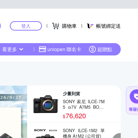
購物車
帳號綁定送
登入
看更多
uniopen 聯名卡
超贈點
少量到貨
SONY 索尼 ILCE-7M
5 α7V A7M5 BODY
全片幅相機(公司貨)
76,620
$
SONY ILCE-1M2 單
機身 A1M2 (公司貨)