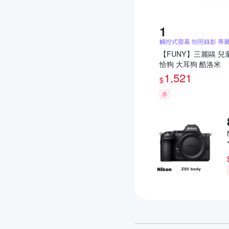
觸控式螢幕 拍照錄影 專
【FUNY】三麗鷗 兒
恰狗 大耳狗 酷洛米
1,521
$
券