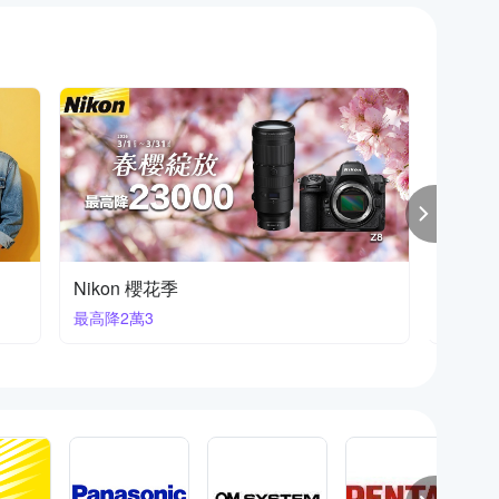
富士熱銷新款
FUJIF
新品重
下殺93折起再獨家贈