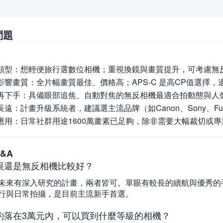
問題
類型：
想輕便旅行選數位相機；重視換鏡與畫質提升，可考慮無
影響畫質：
全片幅畫質最佳、價格高；APS-C 是高CP值選擇
再下手：
具備眼部追焦、自動對焦的無反相機最適合拍動態與人
長遠：
計畫升級系統者，建議選主流品牌（如Canon、Sony、Fu
應用：
日常社群用途1600萬畫素已足夠，除非需要大幅裁切或
&A
眼還是無反相機比較好？
未來有深入研究的計畫，兩者皆可。單眼有較長的續航與優秀的
行與日常拍攝，是目前主流新手首選。
約落在3萬元內，可以買到什麼等級的相機？