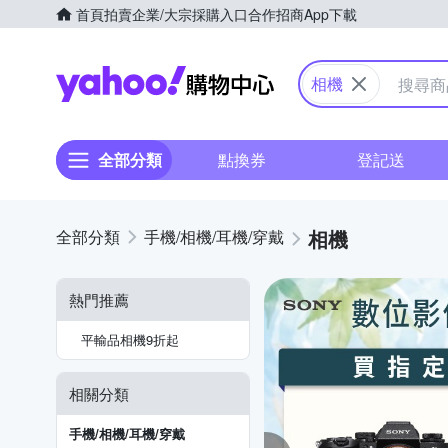
首頁
拍賣
企業/大宗採購入口
合作招商
App下載
Yahoo購物中心
相機
全部分類
點換券
登記送
相機
手機/相機/耳機/穿戴
熱門推薦
平輸品相機9折起
相關分類
手機/相機/耳機/穿戴