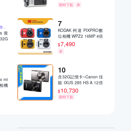
限時下殺
券
含32G記憶卡 2K高畫質復古小相機
KODAK 柯達 PIXPRO數
us 復
位相機 WPZ2 16MP 4倍
32G
光學變焦 防水數位相機
7,490
大螢幕
$
公司貨
件 聖
券
含32G記憶卡~Canon 佳
x mi
能 IXUS 285 HS A 12倍
立得相機
變焦 數位相機(285HS,
10,730
司貨
$
公司貨)
限時下殺