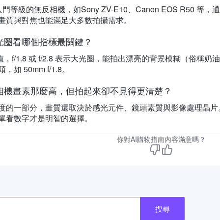
門等級的無反相機，如Sony ZV-E10、Canon EOS R5
畫質與對焦也能滿足大多數拍攝需求。
光圈看哪個指標最關鍵？
 值，f/1.8 或 f/2.8 表示大光圈，能拍出漂亮的背景模糊（
如 50mm f/1.8。
相機畫素那麼高，但拍起來卻不見得更清楚？
度的一部分，畫質還取決於感光元件、鏡頭素質與影像處理晶片
單看數字才是明智的選擇。
你對AI購物指南內容滿意嗎？
搜尋