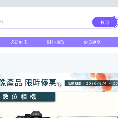
搜尋
必逛好店
刷卡/超取
會員專享