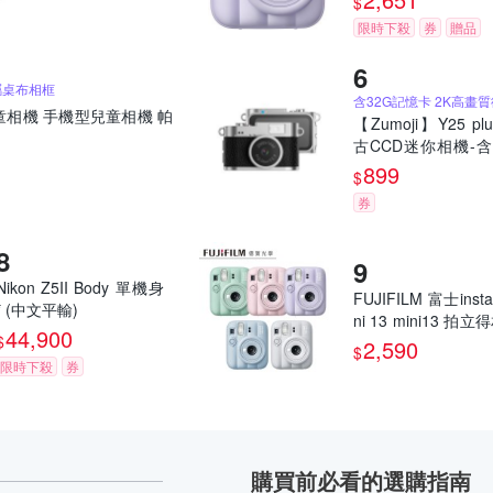
$
限時下殺
券
贈品
屬桌布相框
童相機 手機型兒童相機 帕
【Zumoji】Y25 pl
古CCD迷你相機-含
記憶卡｜2k畫質 
899
$
網紅推薦款 穿搭配
券
誕禮物
Nikon Z5II Body 單機身
FUJIFILM 富士insta
* (中文平輸)
ni 13 mini13 拍
44,900
$
馬上看相機 恆昶公
2,590
$
限時下殺
券
購買前必看的選購指南