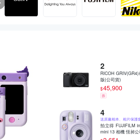
RICOH GRIV(GR4
版(公司貨)
45,900
$
券
拍立得 FUJIFILM in
mini 13 相機 恆昶
2,651