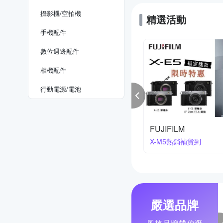
攝影機/空拍機
精選活動
手機配件
數位週邊配件
相機配件
行動電源/電池
kon 櫻花季
寶麗來印相機系列
降2萬3
買就送相紙
嚴選品牌