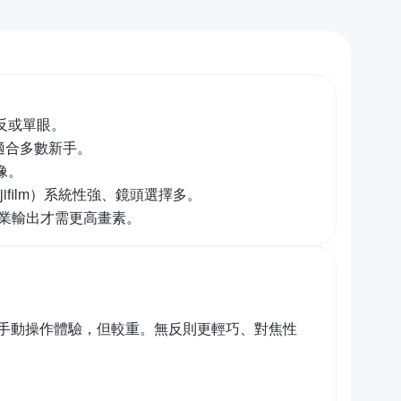
反或單眼。
，適合多數新手。
像。
jifilm）系統性強、鏡頭選擇多。
專業輸出才需更高畫素。
手動操作體驗，但較重。無反則更輕巧、對焦性