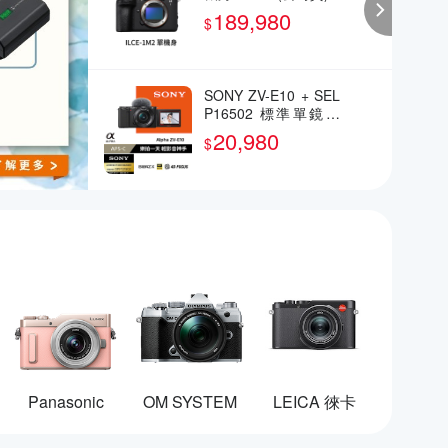
189,980
$
SONY ZV-E10 + SEL
P16502 標準單鏡組
(公司貨)
20,980
$
Panasonic
OM SYSTEM
LEICA 徠卡