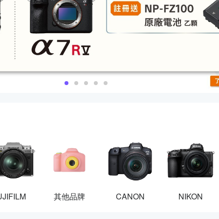
UJIFILM
其他品牌
CANON
NIKON