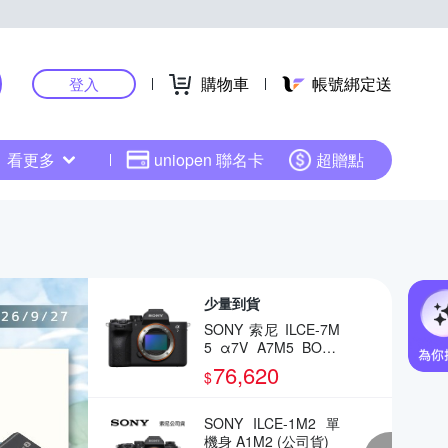
購物車
帳號綁定送
登入
看更多
uniopen 聯名卡
超贈點
少量到貨
SONY 索尼 ILCE-7M
5 α7V A7M5 BODY
全片幅相機(公司貨)
76,620
$
SONY ILCE-1M2 單
機身 A1M2 (公司貨)