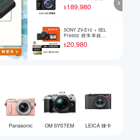
189,980
$
SONY ZV-E10 + SEL
P16502 標準單鏡組
(公司貨)
20,980
$
Panasonic
OM SYSTEM
LEICA 徠卡