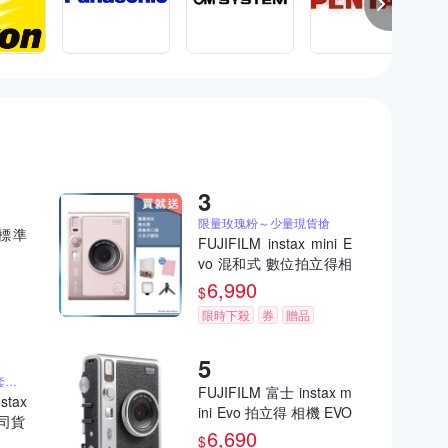
限量玫瑰粉～少量現貨搶
)標準
FUJIFILM instax mini E
vo 混和式 數位拍立得相
機 公司貨 EVO 玫瑰粉
6,990
$
限時下殺
券
贈品
送原廠相本、相片保護套、原廠束口袋
FUJIFILM 富士 instax m
stax
ini Evo 拍立得 相機 EVO
公司貨
公司貨
6,690
$