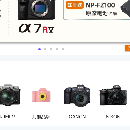
UJIFILM
其他品牌
CANON
NIKON