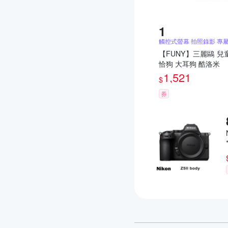
觸控式螢幕 拍照錄影 專
【FUNY】三麗鷗 兒
恰狗 大耳狗 酷洛米
1,521
$
券