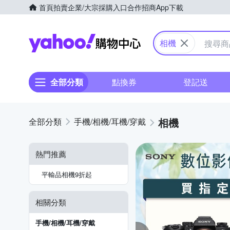
首頁
拍賣
企業/大宗採購入口
合作招商
App下載
Yahoo購物中心
相機
全部分類
點換券
登記送
相機
手機/相機/耳機/穿戴
熱門推薦
平輸品相機9折起
相關分類
手機/相機/耳機/穿戴