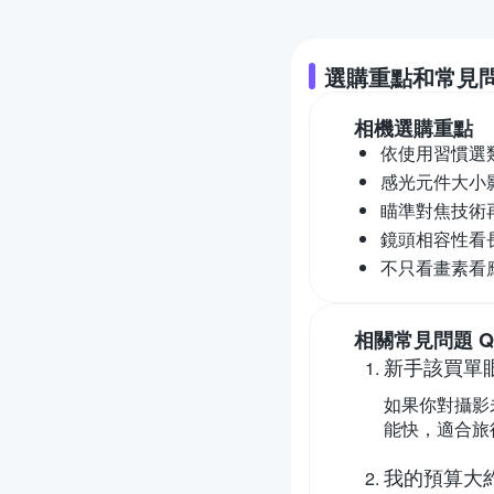
選購重點和常見
相機
選購重點
依使用習慣選
感光元件大小
瞄準對焦技術
鏡頭相容性看
不只看畫素看
相關常見問題 Q
新手該買單
如果你對攝影
能快，適合旅
我的預算大