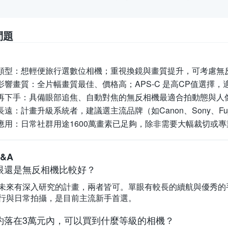
問題
類型：
想輕便旅行選數位相機；重視換鏡與畫質提升，可考慮無
影響畫質：
全片幅畫質最佳、價格高；APS-C 是高CP值選擇
再下手：
具備眼部追焦、自動對焦的無反相機最適合拍動態與人
長遠：
計畫升級系統者，建議選主流品牌（如Canon、Sony、Fu
應用：
日常社群用途1600萬畫素已足夠，除非需要大幅裁切或
&A
眼還是無反相機比較好？
未來有深入研究的計畫，兩者皆可。單眼有較長的續航與優秀的
行與日常拍攝，是目前主流新手首選。
約落在3萬元內，可以買到什麼等級的相機？