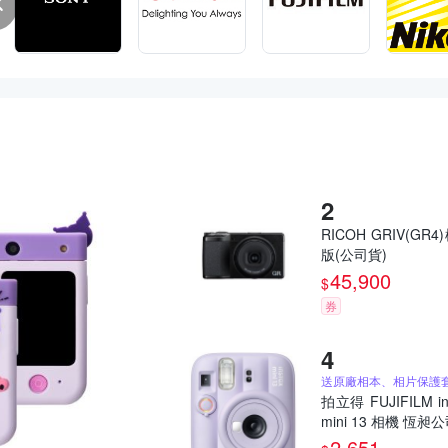
RICOH GRIV(GR4
版(公司貨)
45,900
$
券
拍立得 FUJIFILM in
mini 13 相機 恆昶
2,651