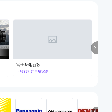
富士熱銷新款
FUJIF
新品重
下殺93折起再獨家贈