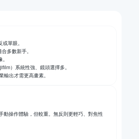
反或單眼。
，適合多數新手。
像。
jifilm）系統性強、鏡頭選擇多。
專業輸出才需更高畫素。
手動操作體驗，但較重。無反則更輕巧、對焦性