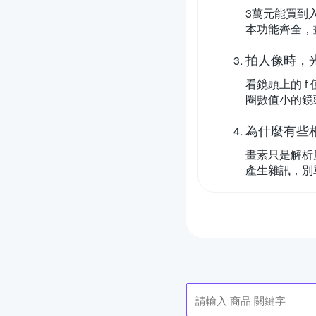
3萬元能買到入
本功能齊全，
拍人像時，
看鏡頭上的 f
圈數值小的鏡頭，
為什麼有些
畫素只是解析
產生雜訊，別