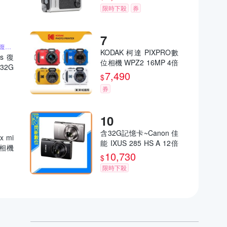
限時下殺
券
含32G記憶卡 2K高畫質復古小相機
KODAK 柯達 PIXPRO數
us 復
位相機 WPZ2 16MP 4倍
32G
光學變焦 防水數位相機
7,490
大螢幕
$
公司貨
件 聖
券
含32G記憶卡~Canon 佳
x mi
能 IXUS 285 HS A 12倍
立得相機
變焦 數位相機(285HS,
10,730
司貨
$
公司貨)
限時下殺