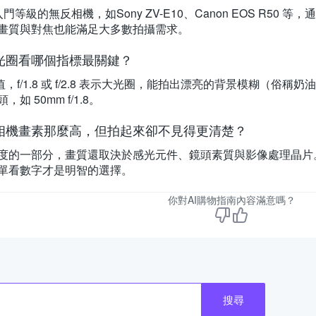
門等級的無反相機，如Sony ZV-E10、Canon EOS R5
畫質與對焦也能滿足大多數拍攝需求。
光圈看哪個指標最關鍵？
 值，f/1.8 或 f/2.8 表示大光圈，能拍出漂亮的背景模糊（
如 50mm f/1.8。
相機畫素那麼高，但拍起來卻不見得更清楚？
度的一部分，畫質還取決於感光元件、鏡頭素質與影像處理晶片
單看數字才是明智的選擇。
你對AI購物指南內容滿意嗎？
搜尋