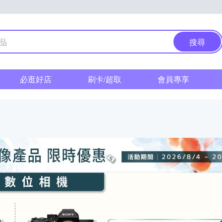
搜尋
必逛好店
刷卡/超取
會員專享