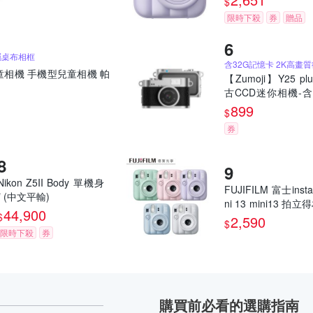
$
限時下殺
券
贈品
屬桌布相框
童相機 手機型兒童相機 帕
【Zumoji】Y25 pl
古CCD迷你相機-含
記憶卡｜2k畫質 
899
$
網紅推薦款 穿搭配
券
誕禮物
Nikon Z5II Body 單機身
FUJIFILM 富士insta
* (中文平輸)
ni 13 mini13 拍
44,900
$
馬上看相機 恆昶公
2,590
$
限時下殺
券
購買前必看的選購指南