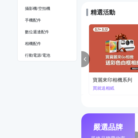
攝影機/空拍機
精選活動
手機配件
數位週邊配件
相機配件
行動電源/電池
kon 櫻花季
寶麗來印相機系列
降2萬3
買就送相紙
嚴選品牌