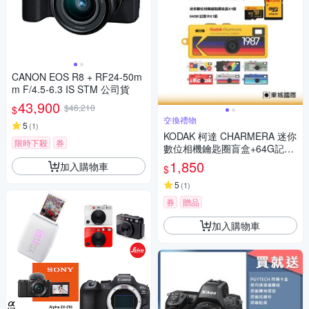
CANON EOS R8 + RF24-50m
m F/4.5-6.3 IS STM 公司貨
43,900
$46,210
$
交換禮物
5
(
1
)
KODAK 柯達 CHARMERA 迷你
限時下殺
券
數位相機鑰匙圈盲盒+64G記憶
卡組
1,850
加入購物車
$
5
(
1
)
券
贈品
加入購物車