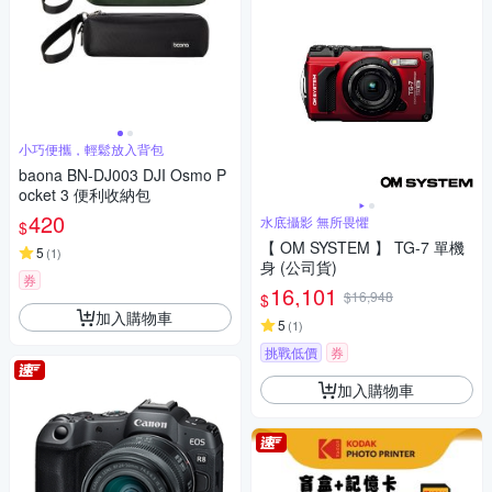
小巧便攜，輕鬆放入背包
baona BN-DJ003 DJI Osmo P
ocket 3 便利收納包
420
水底攝影 無所畏懼
$
【 OM SYSTEM 】 TG-7 單機
5
(
1
)
身 (公司貨)
券
16,101
$16,948
$
加入購物車
5
(
1
)
挑戰低價
券
加入購物車