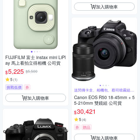
加入購物車
FUJIFILM 富士 instax mini LiPl
ay 馬上看拍立得相機 公司貨
5,225
$5,500
$
5
(
1
)
挑戰低價
券
送閃傳卡盒、相機包、蔡司噴霧組、
保護貼
Canon EOS R50 18-45mm + 5
加入購物車
5-210mm 雙鏡組 公司貨
30,421
$
5
(
4
)
券
贈品
加入購物車