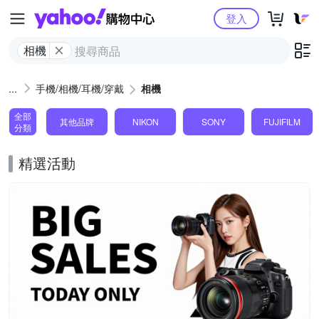
Yahoo購物中心
登入
相機
手機/相機/耳機/穿戴
相機
全部
其他品牌
NIKON
SONY
FUJIFILM
分類
精選活動