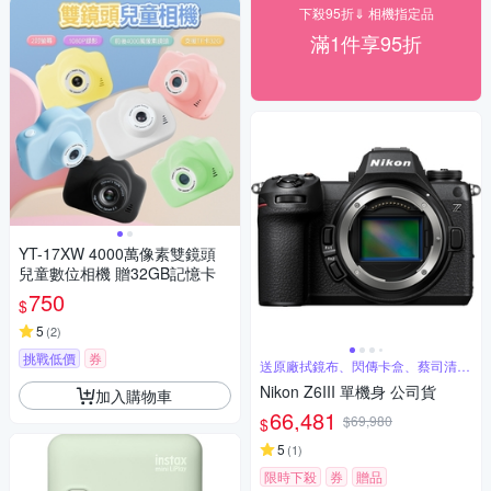
下殺95折⇓ 相機指定品
滿1件享95折
YT-17XW 4000萬像素雙鏡頭
兒童數位相機 贈32GB記憶卡
750
$
5
(
2
)
挑戰低價
券
送原廠拭鏡布、閃傳卡盒、蔡司清潔
組
Nikon Z6III 單機身 公司貨
加入購物車
66,481
$69,980
$
5
(
1
)
限時下殺
券
贈品