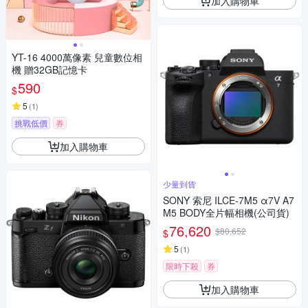
加入購物車
YT-16 4000萬像素 兒童數位相
機 贈32GB記憶卡
590
$
5
(
1
)
挑戰低價
券
加入購物車
少量到貨
SONY 索尼 ILCE-7M5 α7V A7
M5 BODY全片幅相機(公司貨)
76,620
$80,652
$
5
(
1
)
限時下殺
券
加入購物車