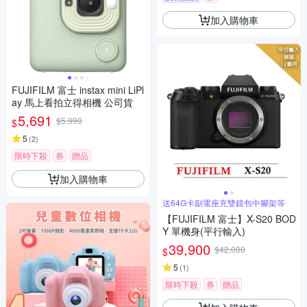
加入購物車
FUJIFILM 富士 instax mini LiPl
ay 馬上看拍立得相機 公司貨
5,691
$5,990
$
5
(
2
)
限時下殺
券
贈品
加入購物車
送64G卡副電座充雙鏡包中腳架等
【FUJIFILM 富士】X-S20 BOD
Y 單機身(平行輸入)
39,900
$42,000
$
5
(
1
)
限時下殺
券
贈品