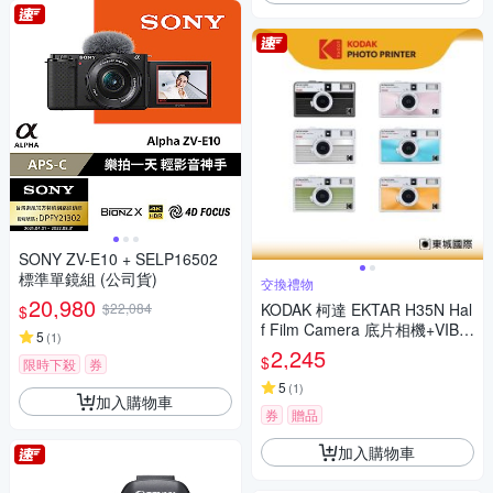
SONY ZV-E10 + SELP16502
標準單鏡組 (公司貨)
交換禮物
20,980
$22,084
KODAK 柯達 EKTAR H35N Hal
$
f Film Camera 底片相機+VIBE
5
(
1
)
400底片組
2,245
$
限時下殺
券
5
(
1
)
加入購物車
券
贈品
加入購物車