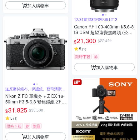
加入購物車
12/31前滿3萬登記送1212
Canon RF 100-400mm f/5.6-8
IS USM 超望遠變焦鏡頭 (公司
貨)
21,300
$22,421
$
5
(
1
)
限時下殺
券
加入購物車
送原廠拭鏡布、保護鏡、蔡司清潔噴
霧組
Nikon Z FC 單機身 + Z DX 16-
50mm F3.5-6.3 變焦鏡組 ZFC
公司貨
31,825
$33,500
$
5
(
1
)
限時下殺
券
贈品
加入購物車