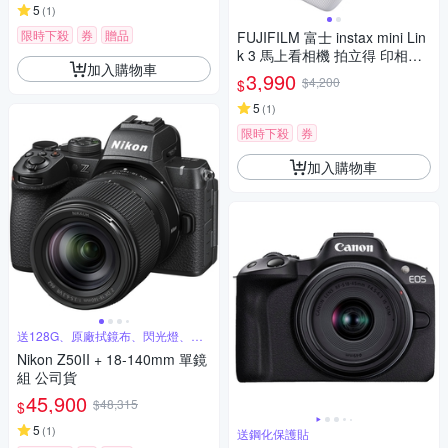
5
(
1
)
限時下殺
券
贈品
FUJIFILM 富士 instax mini Lin
k 3 馬上看相機 拍立得 印相機
加入購物車
公司貨
3,990
$4,200
$
5
(
1
)
限時下殺
券
加入購物車
送128G、原廠拭鏡布、閃光燈、閃
傳卡盒
Nikon Z50II + 18-140mm 單鏡
組 公司貨
45,900
$48,315
$
5
(
1
)
送鋼化保護貼