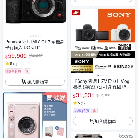
Panasonic LUMIX GH7 單機身
平行輸入 DC-GH7
59,900
$63,052
$
5
(
1
)
限時下殺
券
【Sony 索尼】ZV-E10 II Vlog
加入購物車
相機 鏡頭組 (公司貨 保固18+6
個月)
31,331
$32,980
$
5
(
1
)
挑戰低價
券
加入購物車