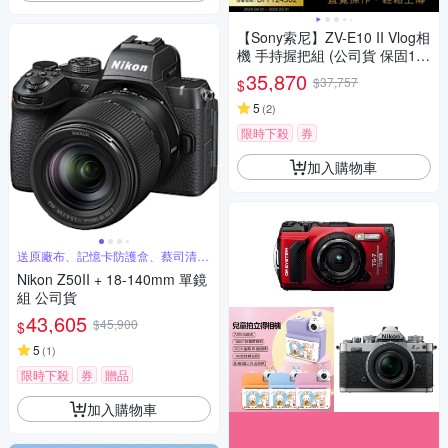
【Sony索尼】ZV-E10 II Vlog相
機 手持握把組 (公司貨 保固18
+6個月)
35,870
$37,757
$
5
(
2
)
限時下殺
券
加入購物車
送原廠布、記憶卡防護盒、蔡司清潔
噴霧組
Nikon Z50II + 18-140mm 單鏡
組 公司貨
43,605
$45,900
$
5
(
1
)
限時下殺
券
贈品
加入購物車