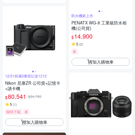
防水機新上市
PENATX WG-8 工業級防水相
機(公司貨)
14,900
$
5
(
2
)
券
加入購物車
12/31前滿3萬登記送1212
Nikon 尼康ZR 公司貨+記憶卡
+讀卡機
80,541
$84,780
$
5
(
1
)
限時下殺
券
加入購物車