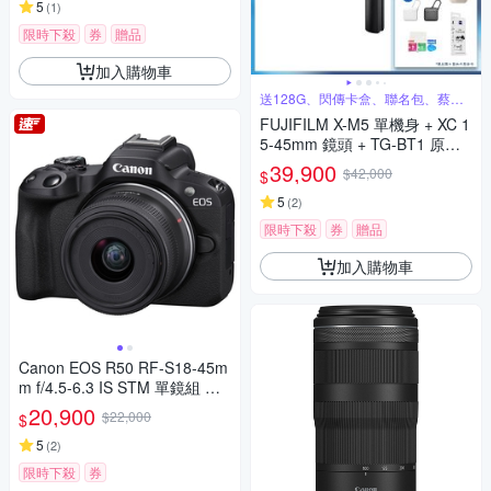
5
(
1
)
限時下殺
券
贈品
加入購物車
送128G、閃傳卡盒、聯名包、蔡司
清潔組
FUJIFILM X-M5 單機身 + XC 1
5-45mm 鏡頭 + TG-BT1 原廠
手把 公司貨
39,900
$42,000
$
5
(
2
)
限時下殺
券
贈品
加入購物車
Canon EOS R50 RF-S18-45m
m f/4.5-6.3 IS STM 單鏡組 公
司貨
20,900
$22,000
$
5
(
2
)
限時下殺
券