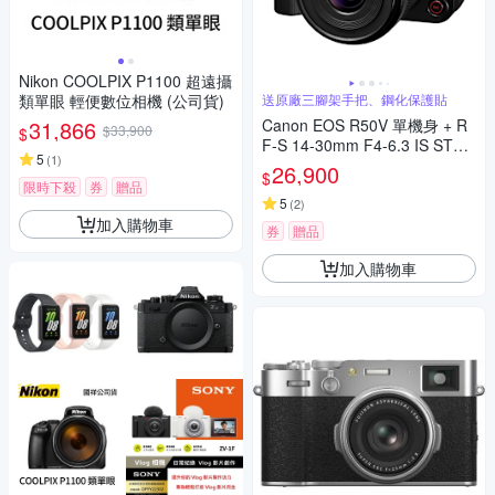
Nikon COOLPIX P1100 超遠攝
類單眼 輕便數位相機 (公司貨)
送原廠三腳架手把、鋼化保護貼
31,866
Canon EOS R50V 單機身 + R
$33,900
$
F-S 14-30mm F4-6.3 IS STM
5
(
1
)
PZ 變焦鏡組 公司貨
26,900
$
限時下殺
券
贈品
5
(
2
)
加入購物車
券
贈品
加入購物車