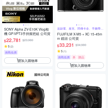
送副電、座充、閃傳卡盒、手腕帶、
SONY Alpha ZV-E10K Vlog相
蔡司噴霧
機 GP-VPT3手持握把組 公司貨
FUJIFILM X-M5 + XC 15-45m
m 鏡頭 公司貨
22,781
$23,980
$
33,231
$34,980
$
5
(
2
)
5
(
1
)
挑戰低價
挑戰低價
券
贈品
加入購物車
加入購物車