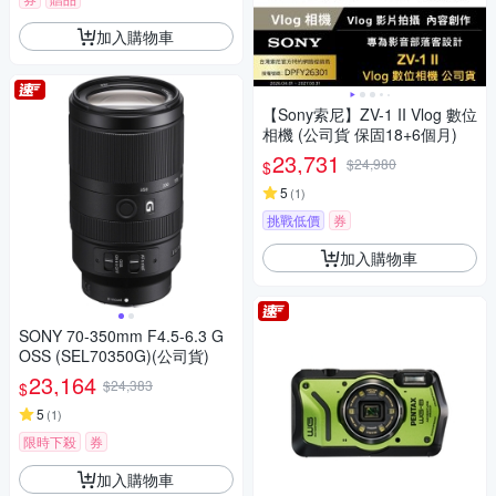
加入購物車
【Sony索尼】ZV-1 II Vlog 數位
相機 (公司貨 保固18+6個月)
23,731
$24,980
$
5
(
1
)
挑戰低價
券
加入購物車
SONY 70-350mm F4.5-6.3 G
OSS (SEL70350G)(公司貨)
23,164
$24,383
$
5
(
1
)
限時下殺
券
加入購物車