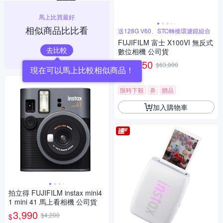
馬上比買最好
相似商品比比看
送128G V60、STC轉接環濾鏡組合
FUJIFILM 富士 X100VI 無反式
去比較
數位相機 公司貨
59,850
$63,000
$
現在可以馬上比較相似商品！
5
(
3
)
限時下殺
券
贈品
加入購物車
拍立得 FUJIFILM instax mini4
1 mini 41 馬上看相機 公司貨
3,990
$4,200
$