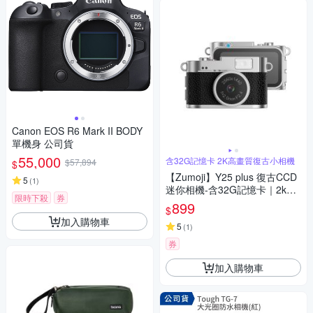
Canon EOS R6 Mark II BODY
單機身 公司貨
55,000
含32G記憶卡 2K高畫質復古小相機
$57,894
$
【Zumoji】Y25 plus 復古CCD
5
(
1
)
迷你相機-含32G記憶卡｜2k畫
限時下殺
券
質 大螢幕 網紅推薦款 穿搭配件
899
$
聖誕禮物
加入購物車
5
(
1
)
券
加入購物車