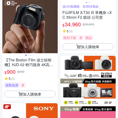
送UV保護鏡、吹球拭筆組
FUJIFILM X-T30 III 單機身 +X
C 35mm F2 鏡頭 公司貨
34,960
$36,800
$
5
(
1
)
限時下殺
券
贈品
加入購物車
【The Boston Film 波士頓相
機】HJD-02 輕巧隨身 4K高畫
質迷你單眼數位相機
900
$999
$
5
(
1
)
挑戰低價
券
加入購物車