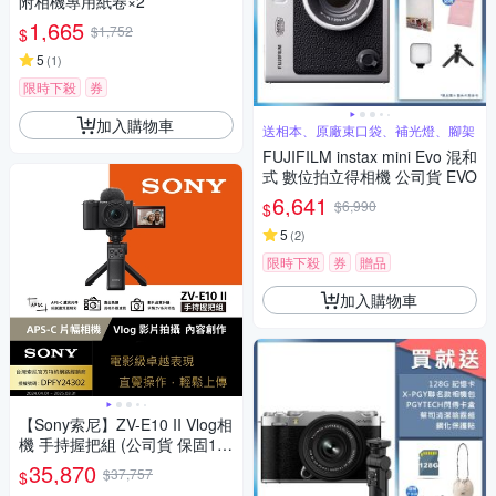
附相機專用紙卷×2
1,665
$1,752
$
5
(
1
)
限時下殺
券
加入購物車
送相本、原廠束口袋、補光燈、腳架
FUJIFILM instax mini Evo 混和
式 數位拍立得相機 公司貨 EVO
6,641
$6,990
$
5
(
2
)
限時下殺
券
贈品
加入購物車
【Sony索尼】ZV-E10 II Vlog相
機 手持握把組 (公司貨 保固18
+6個月)
35,870
$37,757
$