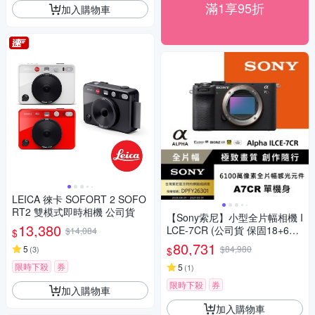
滿1享95折
加入購物車
LEICA 徠卡 SOFORT 2 SOFO
RT2 雙模式即時相機 公司貨
【Sony索尼】小型全片幅相機 I
13,380
LCE-7CR (公司貨 保固18+6個
$14,084
$
月) A7CR
80,731
5
$84,980
(
3
)
$
限時下殺
券
5
(
1
)
限時下殺
券
加入購物車
加入購物車