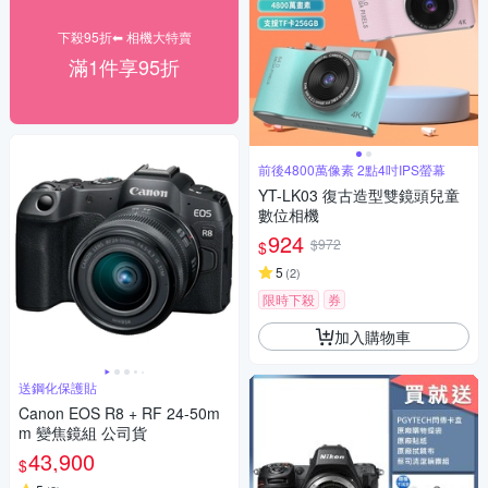
下殺95折⬅︎ 相機大特賣
滿1件享95折
前後4800萬像素 2點4吋IPS螢幕
YT-LK03 復古造型雙鏡頭兒童
數位相機
924
$972
$
5
(
2
)
限時下殺
券
加入購物車
送鋼化保護貼
Canon EOS R8 + RF 24-50m
m 變焦鏡組 公司貨
43,900
$