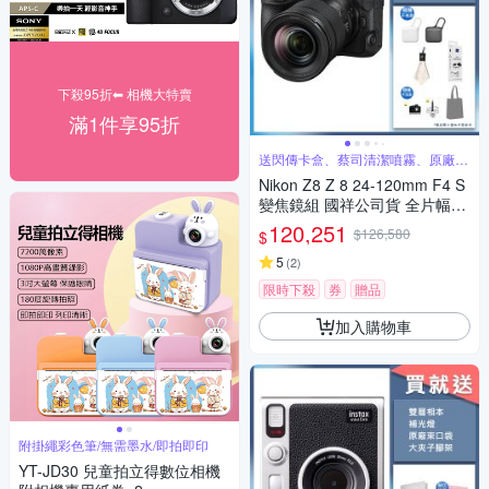
下殺95折⬅︎ 相機大特賣
滿1件享95折
送閃傳卡盒、蔡司清潔噴霧、原廠提
袋等好禮
Nikon Z8 Z 8 24-120mm F4 S
變焦鏡組 國祥公司貨 全片幅無
反光鏡相機
120,251
$126,580
$
5
(
2
)
限時下殺
券
贈品
加入購物車
附掛繩彩色筆/無需墨水/即拍即印
YT-JD30 兒童拍立得數位相機