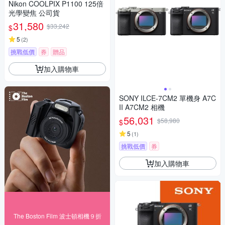
Nikon COOLPIX P1100 125倍
光學變焦 公司貨
31,580
$33,242
$
5
(
2
)
挑戰低價
券
贈品
加入購物車
SONY ILCE-7CM2 單機身 A7C
II A7CM2 相機
56,031
$58,980
$
5
(
1
)
挑戰低價
券
加入購物車
The Boston Film 波士頓相機９折