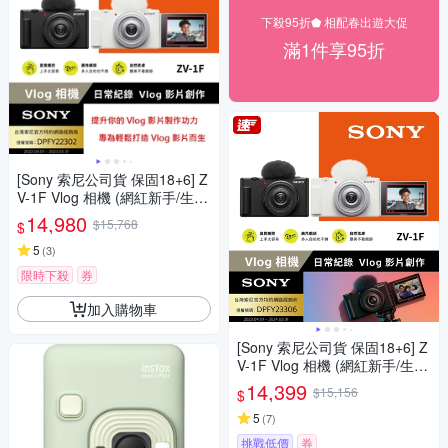
下殺95折⬟ 相配春出遊大促
滿1件享95折
[Sony 索尼公司貨 保固18+6] Z
V-1F Vlog 相機 (網紅新手/生活
隨拍)
14,980
$15,768
$
5
(
3
)
限時下殺
券
加入購物車
[Sony 索尼公司貨 保固18+6] Z
V-1F Vlog 相機 (網紅新手/生活
隨拍)
14,399
$15,156
$
5
(
7
)
挑戰低價
券