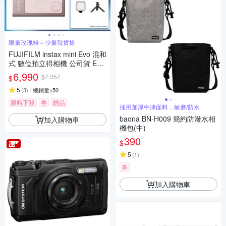
限量玫瑰粉～少量現貨搶
FUJIFILM instax mini Evo 混和
式 數位拍立得相機 公司貨 EVO
玫瑰粉
6,990
$7,357
$
5
(
3
)
總銷量>50
限時下殺
券
贈品
採用加厚牛津面料，耐磨/防水
baona BN-H009 簡約防潑水相
加入購物車
機包(中)
390
$
5
(
1
)
券
加入購物車