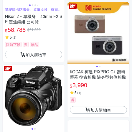
送記憶卡防護盒、原廠提袋、蔡司噴
霧等好禮
Nikon ZF 單機身 + 40mm F2 S
E 定焦鏡組 公司貨
58,786
$61,880
$
5
(
2
)
限時下殺
券
贈品
加入購物車
KODAK 柯達 PIXPRO C1 翻轉
螢幕 復古相機 隨身型數位相機
3,990
$
5
(
1
)
券
加入購物車