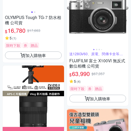
OLYMPUS Tough TG-7 防水相
機 公司貨
16,780
$17,663
$
5
(
1
)
限時下殺
券
贈品
送128GV60、原電、閃傳卡盒等超
加入購物車
值禮
FUJIFILM 富士 X100VI 無反式
數位相機 公司貨
63,990
$67,357
$
5
(
4
)
限時下殺
券
贈品
加入購物車