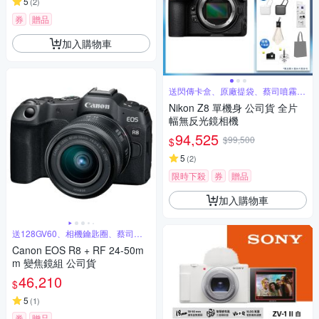
5
(
2
)
券
贈品
加入購物車
送閃傳卡盒、原廠提袋、蔡司噴霧組
等好禮
Nikon Z8 單機身 公司貨 全片
幅無反光鏡相機
94,525
$99,500
$
5
(
2
)
限時下殺
券
贈品
加入購物車
送128GV60、相機鑰匙圈、蔡司噴
霧
Canon EOS R8 + RF 24-50m
m 變焦鏡組 公司貨
46,210
$
5
(
1
)
券
贈品