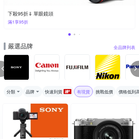
下殺95折⇓ 單眼鏡頭
滿1享95折
嚴選品牌
全品牌列表
分類
品牌
快速到貨
有現貨
挑戰低價
價格低到