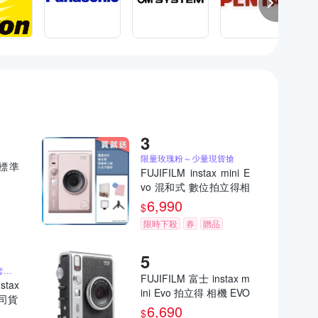
限量玫瑰粉～少量現貨搶
)標準
FUJIFILM instax mini E
vo 混和式 數位拍立得相
機 公司貨 EVO 玫瑰粉
6,990
$
限時下殺
券
贈品
送原廠相本、相片保護套、原廠束口袋
FUJIFILM 富士 instax m
stax
ini Evo 拍立得 相機 EVO
公司貨
公司貨
6,690
$