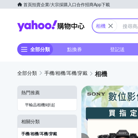
首頁
拍賣
企業/大宗採購入口
合作招商
App下載
Yahoo購物中心
相機
全部分類
點換券
登記送
相機
手機/相機/耳機/穿戴
熱門推薦
平輸品相機9折起
相關分類
手機/相機/耳機/穿戴