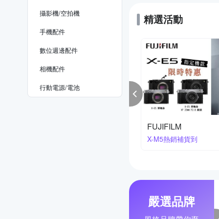
攝影機/空拍機
精選活動
手機配件
數位週邊配件
相機配件
行動電源/電池
kon 櫻花季
寶麗來印相機系列
降2萬3
買就送相紙
嚴選品牌