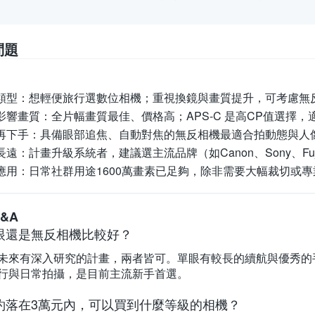
問題
類型：
想輕便旅行選數位相機；重視換鏡與畫質提升，可考慮無
影響畫質：
全片幅畫質最佳、價格高；APS-C 是高CP值選擇
再下手：
具備眼部追焦、自動對焦的無反相機最適合拍動態與人
長遠：
計畫升級系統者，建議選主流品牌（如Canon、Sony、Fu
應用：
日常社群用途1600萬畫素已足夠，除非需要大幅裁切或
&A
眼還是無反相機比較好？
未來有深入研究的計畫，兩者皆可。單眼有較長的續航與優秀的
行與日常拍攝，是目前主流新手首選。
約落在3萬元內，可以買到什麼等級的相機？