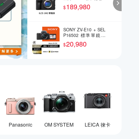
189,980
$
SONY ZV-E10 + SEL
P16502 標準單鏡組
(公司貨)
20,980
$
Panasonic
OM SYSTEM
LEICA 徠卡