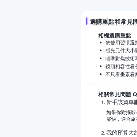
選購重點和常見
相機
選購重點
依使用習慣選
感光元件大小
瞄準對焦技術
鏡頭相容性看
不只看畫素看
相關常見問題 Q
新手該買單
如果你對攝影
能快，適合旅
我的預算大