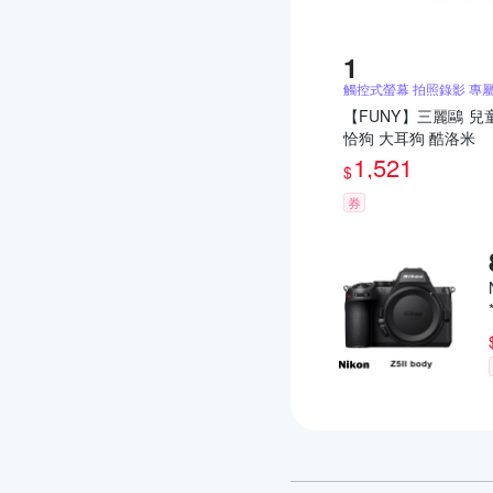
觸控式螢幕 拍照錄影 專
【FUNY】三麗鷗 兒
恰狗 大耳狗 酷洛米
1,521
$
券