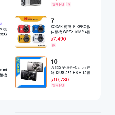
限時下殺
券
含32G記憶卡 2K高畫質復古小相機
KODAK 柯達 PIXPRO數
us 復
位相機 WPZ2 16MP 4倍
32G
光學變焦 防水數位相機
7,490
大螢幕
$
公司貨
件 聖
券
含32G記憶卡~Canon 佳
x mi
能 IXUS 285 HS A 12倍
立得相機
變焦 數位相機(285HS,
10,730
司貨
$
公司貨)
限時下殺