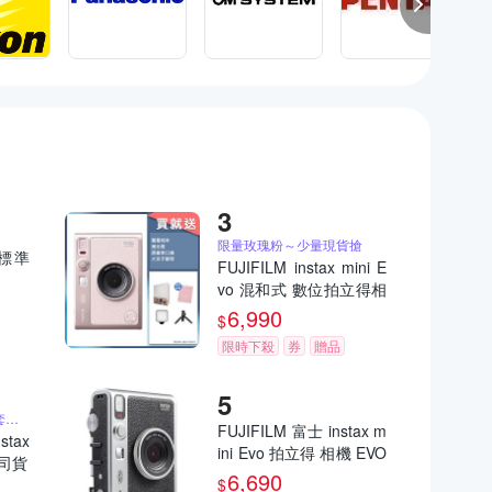
限量玫瑰粉～少量現貨搶
)標準
FUJIFILM instax mini E
vo 混和式 數位拍立得相
機 公司貨 EVO 玫瑰粉
6,990
$
限時下殺
券
贈品
送原廠相本、相片保護套、原廠束口袋
FUJIFILM 富士 instax m
stax
ini Evo 拍立得 相機 EVO
公司貨
公司貨
6,690
$