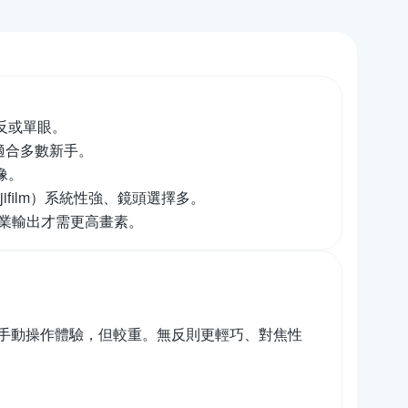
反或單眼。
，適合多數新手。
像。
jifilm）系統性強、鏡頭選擇多。
專業輸出才需更高畫素。
手動操作體驗，但較重。無反則更輕巧、對焦性