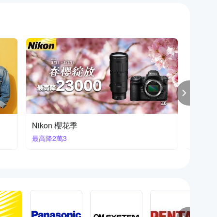
富士熱銷新款
FUJIF
新品重
下殺93折起再獨家贈