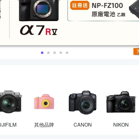
UJIFILM
其他品牌
CANON
NIKON