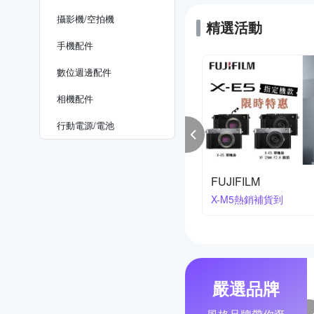
攝影機/空拍機
精選活動
手機配件
數位週邊配件
相機配件
行動電源/電池
kon 櫻花季
寶麗來印相機系列
降2萬3
買就送相紙
嚴選品牌