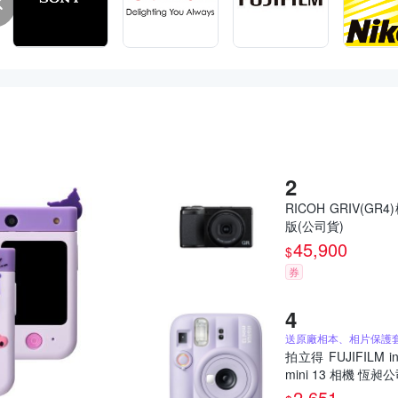
RICOH GRIV(GR4
版(公司貨)
45,900
$
券
拍立得 FUJIFILM in
mini 13 相機 恆昶
2,651