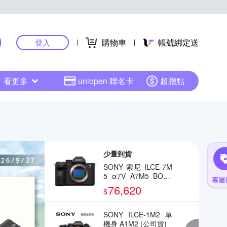
購物車
帳號綁定送
登入
看更多
uniopen 聯名卡
超贈點
少量到貨
SONY 索尼 ILCE-7M
5 α7V A7M5 BODY
全片幅相機(公司貨)
76,620
$
SONY ILCE-1M2 單
機身 A1M2 (公司貨)