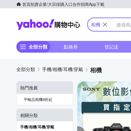
首頁
拍賣
企業/大宗採購入口
合作招商
App下載
Yahoo購物中心
相機
全部分類
點換券
登記送
相機
手機/相機/耳機/穿戴
熱門推薦
平輸品相機9折起
相關分類
手機/相機/耳機/穿戴