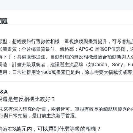
問題
類型：
想輕便旅行選數位相機；重視換鏡與畫質提升，可考慮無
影響畫質：
全片幅畫質最佳、價格高；APS-C 是高CP值選擇
再下手：
具備眼部追焦、自動對焦的無反相機最適合拍動態與人
長遠：
計畫升級系統者，建議選主流品牌（如Canon、Sony、Fu
應用：
日常社群用途1600萬畫素已足夠，除非需要大幅裁切或
&A
眼還是無反相機比較好？
未來有深入研究的計畫，兩者皆可。單眼有較長的續航與優秀的
行與日常拍攝，是目前主流新手首選。
約落在3萬元內，可以買到什麼等級的相機？