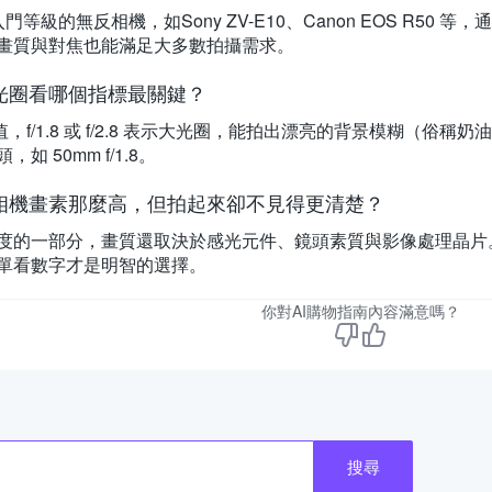
門等級的無反相機，如Sony ZV-E10、Canon EOS R5
畫質與對焦也能滿足大多數拍攝需求。
光圈看哪個指標最關鍵？
 值，f/1.8 或 f/2.8 表示大光圈，能拍出漂亮的背景模糊（
如 50mm f/1.8。
相機畫素那麼高，但拍起來卻不見得更清楚？
度的一部分，畫質還取決於感光元件、鏡頭素質與影像處理晶片
單看數字才是明智的選擇。
你對AI購物指南內容滿意嗎？
搜尋