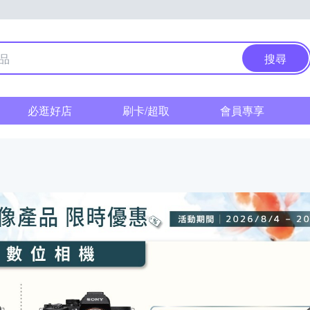
搜尋
必逛好店
刷卡/超取
會員專享