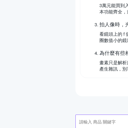
3萬元能買到入
本功能齊全，
拍人像時，
看鏡頭上的 f
圈數值小的鏡頭，
為什麼有些
畫素只是解析
產生雜訊，別