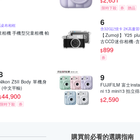
$
限時下殺
券
贈品
屬桌布相框
童相機 手機型兒童相機 帕
【Zumoji】Y25 pl
古CCD迷你相機-含
記憶卡｜2k畫質 
899
$
網紅推薦款 穿搭配
券
誕禮物
Nikon Z5II Body 單機身
FUJIFILM 富士insta
* (中文平輸)
ni 13 mini13 拍
44,900
$
馬上看相機 恆昶公
2,590
$
限時下殺
券
購買前必看的選購指南