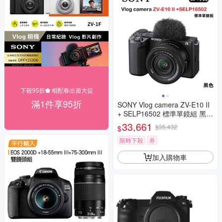
下殺95折⬟ 相配春出遊大促
滿1件享95折
SONY Vlog camera ZV-E10 II
+ SELP16502 標準單鏡組 黑
(公司貨) ZV-E10M2K
33,661
$35,432
$
限時下殺
券
加入購物車