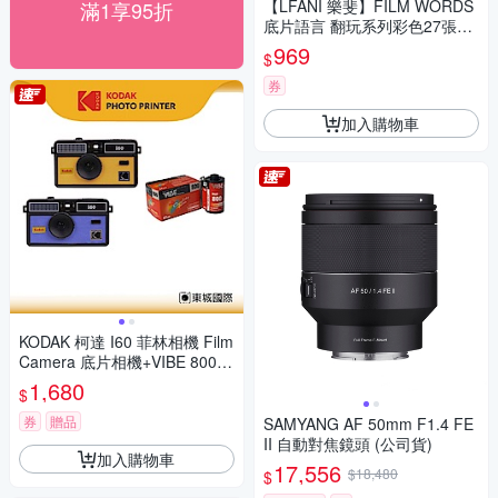
【LFANI 樂斐】FILM WORDS
滿1享95折
底片語言 翻玩系列彩色27張一
次性閃光即可拍相機
969
$
券
加入購物車
KODAK 柯達 I60 菲林相機 Film
Camera 底片相機+VIBE 800底
片組
1,680
$
券
贈品
SAMYANG AF 50mm F1.4 FE
II 自動對焦鏡頭 (公司貨)
加入購物車
17,556
$18,480
$