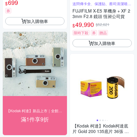
699
$
送閃傳卡盒、保護貼、蔡司清潔噴霧
組
FUJIFILM X-E5 單機身 + XF 2
券
3mm F2.8 鏡頭 恆昶公司貨
加入購物車
49,990
$52,621
$
限時下殺
券
贈品
加入購物車
【Kodak 柯達】新品上市｜全館９折
滿1件享9折
【Kodak 柯達】Kodak柯達底
片 Gold 200 135底片 36張 底
片 彩色負片(一入組)