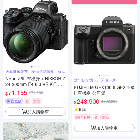
送原廠拭鏡布、記憶卡防護盒、蔡司
清潔組
Nikon Z5II 單機身 + NIKKOR Z
送1TB 記憶卡、閃傳卡盒
24-200mm F4-6.3 VR KIT 變
FUJIFILM GFX100 II GFX 100
焦鏡組 公司貨
71,155
$74,900
II 單機身 公司貨
$
248,900
挑戰低價
券
贈品
$262,000
$
5
(
3
)
加入購物車
限時下殺
券
贈品
加入購物車