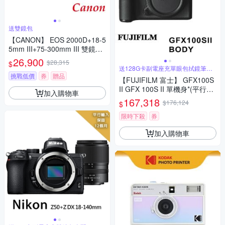
送雙鏡包
【CANON】 EOS 2000D+18-5
5mm III+75-300mm III 雙鏡組*
(中文平輸)
26,900
$28,315
$
送128G卡副電座充單眼包拭鏡筆背
帶
挑戰低價
券
贈品
【FUJIFILM 富士】 GFX100S
II GFX 100S II 單機身*(平行輸
加入購物車
入)
167,318
$176,124
$
限時下殺
券
加入購物車