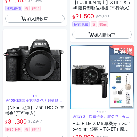
$
【FUJIFILM 富士】X-HF1 X h
alf 隨身型數位相機 (平行輸入)
挑戰低價
券
贈品
21,500
$22,631
$
加入購物車
挑戰低價
券
贈品
加入購物車
送128G副電座充雙鏡包大腳架修容
組
【Nikon 尼康】 Z50II BODY 單
機身*(平行輸入)
送128G、閃傳卡盒、聯名包、蔡司
31,300
清潔組
$32,947
$
FUJIFILM X-M5 單機身 + XC 1
5-45mm 鏡頭 + TG-BT1 原廠
限時下殺
券
贈品
手把 公司貨
39,900
$42,000