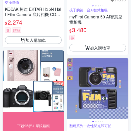
交換禮物
KODAK 柯達 EKTAR H35N Hal
孩子的第一台AI智慧相機
f Film Camera 底片相機 COLO
myFirst Camera 50 AI智慧兒
RPLUS 200底片組
2,274
童相機
$
3,480
券
贈品
$
券
加入購物車
加入購物車
下殺95折⇓ 單眼鏡頭
翻玩系列一次性閃光即可拍