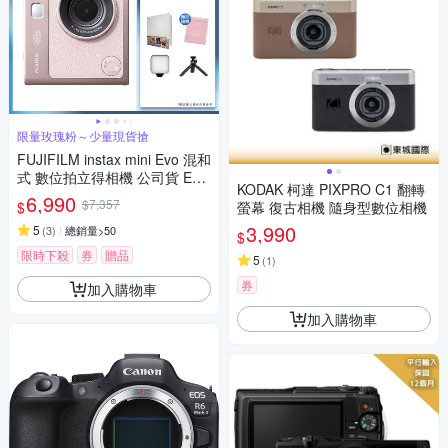
限量玫瑰粉～少量現貨搶
FUJIFILM instax mini Evo 混和
式 數位拍立得相機 公司貨 EVO
KODAK 柯達 PIXPRO C1 翻轉
玫瑰粉
6,990
$7,357
$
螢幕 復古相機 隨身型數位相機
3,990
5
(
3
)
總銷量>50
$
限時下殺
券
贈品
5
(
1
)
券
加入購物車
加入購物車