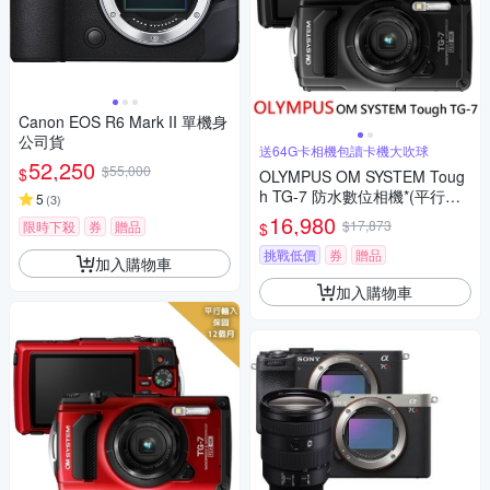
Canon EOS R6 Mark II 單機身
公司貨
送64G卡相機包讀卡機大吹球
52,250
$55,000
$
OLYMPUS OM SYSTEM Toug
h TG-7 防水數位相機*(平行輸
5
(
3
)
入)-黑
16,980
$17,873
限時下殺
券
贈品
$
挑戰低價
券
贈品
加入購物車
加入購物車