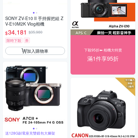
SONY ZV-E10 II 手持握把組 Z
V-E10M2K Vlog相機
34,181
$35,980
$
限時下殺
券
下殺95折⬅︎ 相機大特賣
加入購物車
滿1件享95折
送128G副電座充雙鏡包大腳架