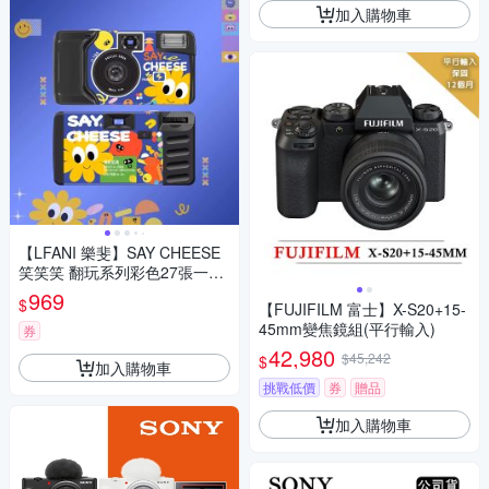
加入購物車
【LFANI 樂斐】SAY CHEESE
笑笑笑 翻玩系列彩色27張一次
性閃光即可拍相機
969
$
【FUJIFILM 富士】X-S20+15-
45mm變焦鏡組(平行輸入)
券
42,980
$45,242
$
加入購物車
挑戰低價
券
贈品
加入購物車