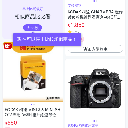
交換禮物
馬上比買最好
KODAK 柯達 CHARMERA 迷你
相似商品比比看
數位相機鑰匙圈盲盒+64G記憶
卡組
1,850
$
去比較
5
(
1
)
現在可以馬上比較相似商品！
券
贈品
加入購物車
KODAK 柯達 MINI 3 & MINI SH
OT3專用 3x3吋相片紙連墨盒(3
0張) 公司貨
560
$
送64G卡副電座充等