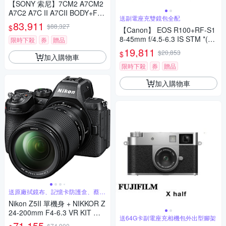
【SONY 索尼】7CM2 A7CM2
A7C2 A7C II A7CII BODY+FE2
送副電座充雙鏡包全配
4-105mm G變焦鏡(*(中文平輸)
83,911
$88,327
$
【Canon】 EOS R100+RF-S1
8-45mm f/4.5-6.3 IS STM *(平
限時下殺
券
贈品
行輸入)
19,811
$20,853
$
加入購物車
限時下殺
券
贈品
加入購物車
送原廠拭鏡布、記憶卡防護盒、蔡司
清潔組
Nikon Z5II 單機身 + NIKKOR Z
24-200mm F4-6.3 VR KIT 變
送64G卡副電座充相機包外出型腳架
焦鏡組 公司貨
71,155
$74,900