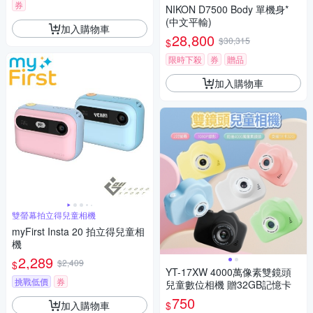
券
NIKON D7500 Body 單機身*
(中文平輸)
加入購物車
28,800
$30,315
$
限時下殺
券
贈品
加入購物車
雙螢幕拍立得兒童相機
myFirst Insta 20 拍立得兒童相
機
2,289
$2,409
$
YT-17XW 4000萬像素雙鏡頭
挑戰低價
券
兒童數位相機 贈32GB記憶卡
750
加入購物車
$