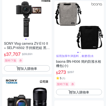
SONY Vlog camera ZV-E10 II
+ SELP16502 手持握把組 黑
(公司貨) ZV-E10M2K
37,707
$39,691
$
採用加厚牛津面料，耐磨/防水
限時下殺
券
baona BN-H006 簡約防潑水相
機包(小)
加入購物車
273
$287
$
5
(
1
)
限時下殺
券
加入購物車