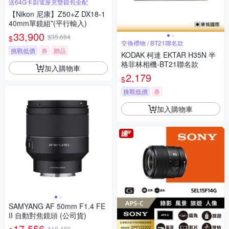
送64G卡副電座充雙鏡包全配
【Nikon 尼康】Z50+Z DX18-1
40mm單鏡組*(平行輸入)
33,900
$35,684
$
交換禮物 / BT21聯名款
挑戰低價
券
贈品
KODAK 柯達 EKTAR H35N 半
格菲林相機-BT21聯名款
加入購物車
2,179
$
挑戰低價
券
加入購物車
SAMYANG AF 50mm F1.4 FE
II 自動對焦鏡頭 (公司貨)
17,556
$18,480