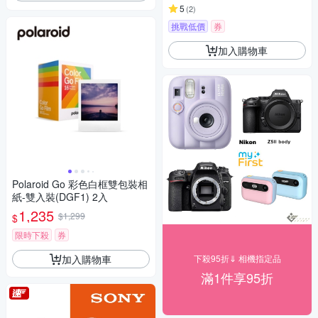
5
(
2
)
挑戰低價
券
加入購物車
Polaroid Go 彩色白框雙包裝相
紙-雙入裝(DGF1) 2入
1,235
$1,299
$
限時下殺
券
加入購物車
下殺95折⇓ 相機指定品
滿1件享95折