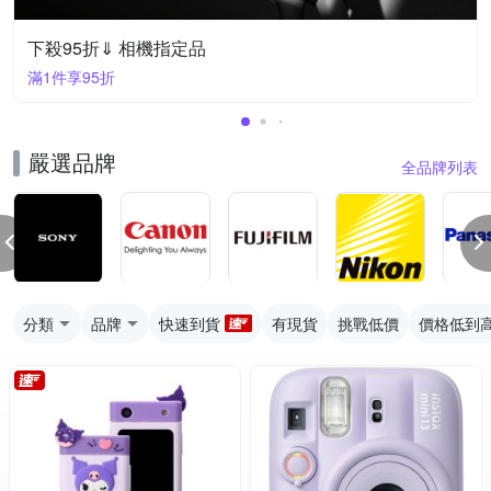
下殺95折⇓ 相機指定品
滿1件享95折
嚴選品牌
全品牌列表
分類
品牌
快速到貨
有現貨
挑戰低價
價格低到