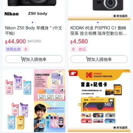
Nikon Z5II Body 單機身 * (中文
KODAK 柯達 PIXPRO C1 翻轉
平輸)
螢幕 復古相機 隨身型數位相機
+ 32G記憶卡組
44,900
4,580
$47,263
$
$
挑戰低價
券
券
贈品
加入購物車
加入購物車