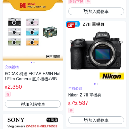
限時下殺
券
加入購物車
交換禮物
KODAK 柯達 EKTAR H35N Hal
f Film Camera 底片相機+VIBE
400底片組
2,350
$
年前必買
券
Nikon Z 7II 單機身
75,537
$
加入購物車
券
加入購物車