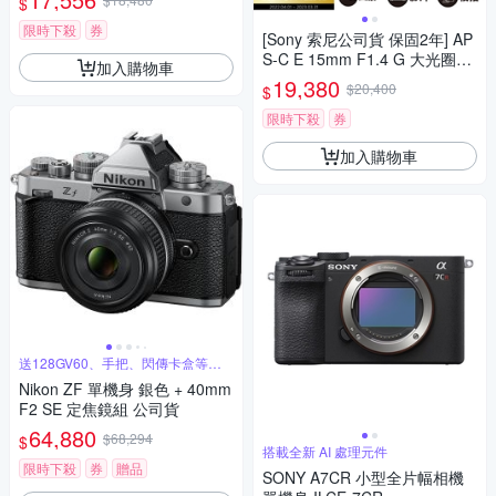
$
限時下殺
券
[Sony 索尼公司貨 保固2年] AP
S-C E 15mm F1.4 G 大光圈廣
加入購物車
角定焦鏡 SEL15F14G
19,380
$20,400
$
限時下殺
券
加入購物車
送128GV60、手把、閃傳卡盒等好
禮
Nikon ZF 單機身 銀色 + 40mm
F2 SE 定焦鏡組 公司貨
64,880
$68,294
$
搭載全新 AI 處理元件
限時下殺
券
贈品
SONY A7CR 小型全片幅相機