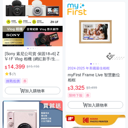
[Sony 索尼公司貨 保固18+6] Z
V-1F Vlog 相機 (網紅新手/生活
隨拍)
14,399
$15,156
$
2024-2025 年美國最佳相框
5
(
7
)
myFirst Frame Live 智慧數位
相框
挑戰低價
券
3,325
$3,499
$
加入購物車
限時下殺
券
加入購物車