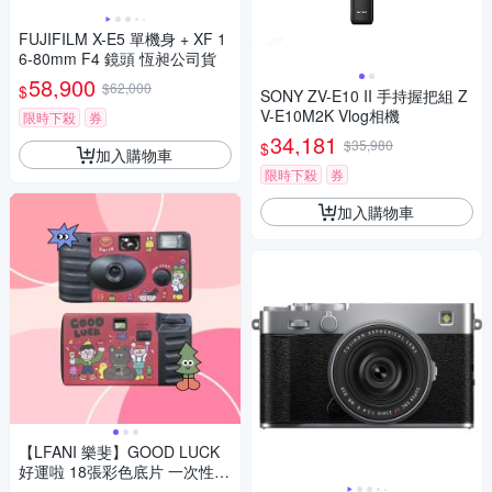
FUJIFILM X-E5 單機身 + XF 1
6-80mm F4 鏡頭 恆昶公司貨
58,900
$62,000
$
SONY ZV-E10 II 手持握把組 Z
V-E10M2K Vlog相機
限時下殺
券
34,181
$35,980
$
加入購物車
限時下殺
券
加入購物車
【LFANI 樂斐】GOOD LUCK
好運啦 18張彩色底片 一次性即
可拍相機 (內置閃光燈)