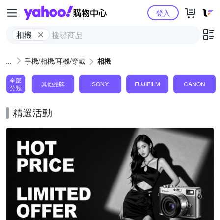
Yahoo購物中心
登入
相機
手機/相機/耳機/穿戴
相機
全部
其他品牌
SONY
FUJIFILM
CANON
分類
精選活動