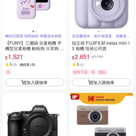
觸控式螢幕 拍照錄影 專屬桌布相框
送原廠相本、相片保護套、原廠束口
袋
【FUNY】三麗鷗 兒童相機 手
拍立得 FUJIFILM instax mini 1
機型兒童相機 帕恰狗 大耳狗 酷
3 相機 恆昶公司貨
洛米
1,521
2,651
$2,790
$
$
5
5
(
3
)
總銷量>50
(
1
)
券
限時下殺
券
贈品
加入購物車
加入購物車