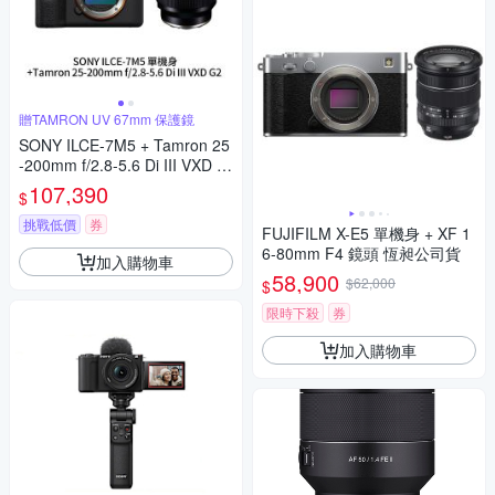
贈TAMRON UV 67mm 保護鏡
SONY ILCE-7M5 + Tamron 25
-200mm f/2.8-5.6 Di III VXD G
2 A7V A7M5 A075 (公司貨)
107,390
$
挑戰低價
券
FUJIFILM X-E5 單機身 + XF 1
6-80mm F4 鏡頭 恆昶公司貨
加入購物車
58,900
$62,000
$
限時下殺
券
加入購物車