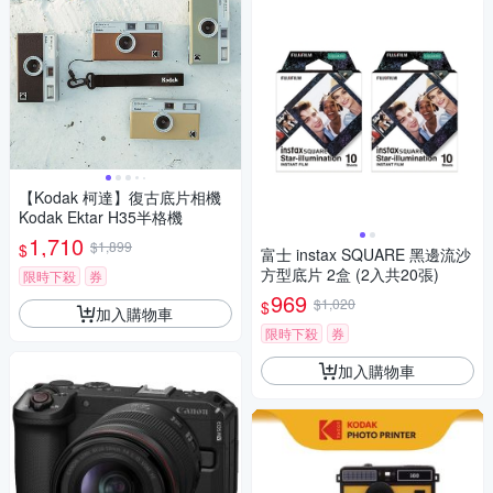
【Kodak 柯達】復古底片相機
Kodak Ektar H35半格機
1,710
$1,899
$
富士 instax SQUARE 黑邊流沙
方型底片 2盒 (2入共20張)
限時下殺
券
969
$1,020
$
加入購物車
限時下殺
券
加入購物車