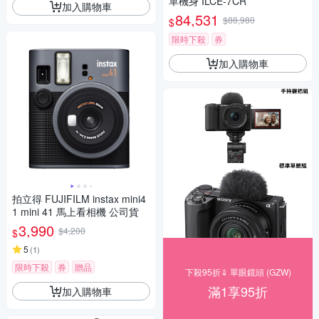
單機身 ILCE-7CR
加入購物車
84,531
$88,980
$
限時下殺
券
加入購物車
拍立得 FUJIFILM instax mini4
1 mini 41 馬上看相機 公司貨
3,990
$4,200
$
5
(
1
)
限時下殺
券
贈品
下殺95折⇓ 單眼鏡頭 (GZW)
滿1享95折
加入購物車