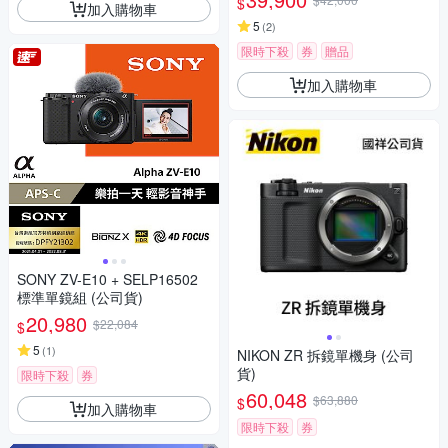
$
加入購物車
5
(
2
)
限時下殺
券
贈品
加入購物車
SONY ZV-E10 + SELP16502
標準單鏡組 (公司貨)
20,980
$22,084
$
5
(
1
)
NIKON ZR 拆鏡單機身 (公司
貨)
限時下殺
券
60,048
$63,880
$
加入購物車
限時下殺
券