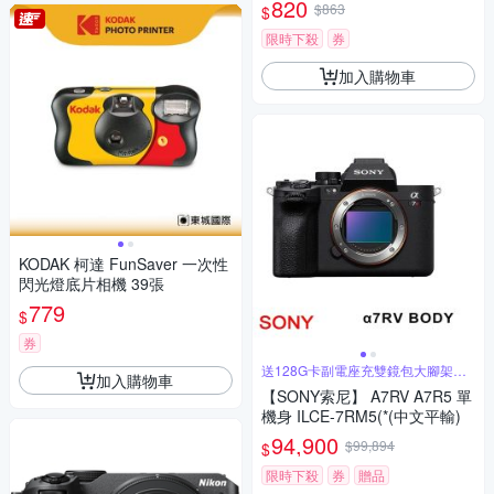
820
$863
$
限時下殺
券
加入購物車
KODAK 柯達 FunSaver 一次性
閃光燈底片相機 39張
779
$
券
送128G卡副電座充雙鏡包大腳架拭
加入購物車
鏡筆
【SONY索尼】 A7RV A7R5 單
機身 ILCE-7RM5(*(中文平輸)
94,900
$99,894
$
限時下殺
券
贈品