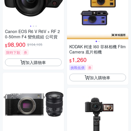
Canon EOS R6 V R6V + RF 2
0-50mm F4 變焦鏡組 公司貨
98,900
$104,105
$
KODAK 柯達 I60 菲林相機 Film
Camera 底片相機
限時下殺
券
1,260
$
加入購物車
挑戰低價
券
加入購物車