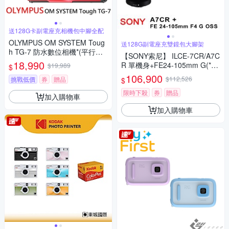
送128G卡副電座充相機包中腳全配
OLYMPUS OM SYSTEM Toug
送128G副電座充雙鏡包大腳架
h TG-7 防水數位相機*(平行輸
【SONY索尼】 ILCE-7CR/A7C
入)-紅
18,990
R 單機身+FE24-105mm G(*
$19,989
$
(中文平輸)
106,900
$112,526
挑戰低價
券
贈品
$
限時下殺
券
贈品
加入購物車
加入購物車