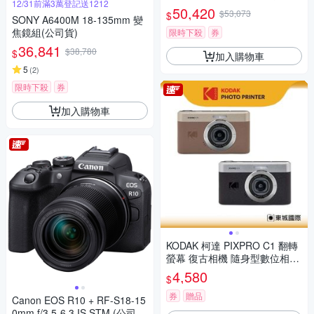
12/31前滿3萬登記送1212
鏡組 (公司貨 保固18+6個月)
50,420
$53,073
$
SONY A6400M 18-135mm 變
焦鏡組(公司貨)
限時下殺
券
36,841
$38,780
$
加入購物車
5
(
2
)
限時下殺
券
加入購物車
KODAK 柯達 PIXPRO C1 翻轉
螢幕 復古相機 隨身型數位相機
+ 32G記憶卡組
4,580
$
券
贈品
Canon EOS R10 + RF-S18-15
0mm f/3.5-6.3 IS STM (公司