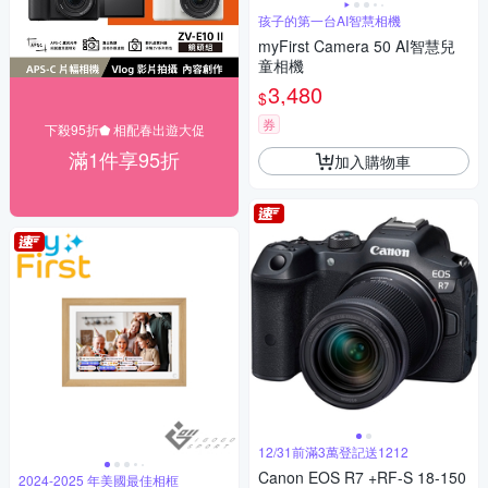
孩子的第一台AI智慧相機
myFirst Camera 50 AI智慧兒
童相機
3,480
$
券
下殺95折⬟ 相配春出遊大促
滿1件享95折
加入購物車
12/31前滿3萬登記送1212
Canon EOS R7 +RF-S 18-150
2024-2025 年美國最佳相框