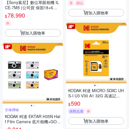
【Sony索尼】數位單眼相機 IL
券
贈品
CE-7M5 (公司貨 保固18+6個
加入購物車
月)
78,990
$
券
加入購物車
KODAK 柯達 MICRO SDXC UH
S-I U3 V30 A1 32G 高速記憶
卡(附轉卡)
590
$
交換禮物
挑戰低價
券
KODAK 柯達 EKTAR H35N Hal
加入購物車
f Film Camera 底片相機+GOL
D 200底片組