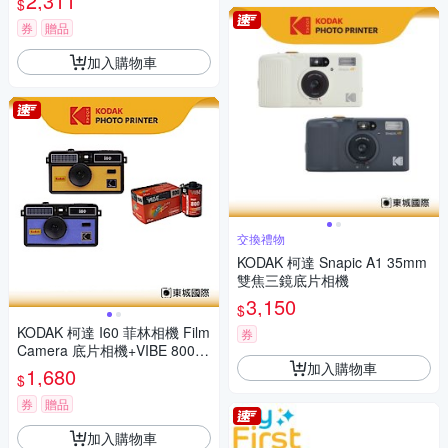
2,311
$
券
贈品
加入購物車
交換禮物
KODAK 柯達 Snapic A1 35mm
雙焦三鏡底片相機
3,150
$
KODAK 柯達 I60 菲林相機 Film
券
Camera 底片相機+VIBE 800底
加入購物車
片組
1,680
$
券
贈品
加入購物車