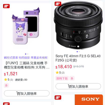
Sony FE 40mm F2.5 G SEL40
觸控式螢幕 拍照錄影 專屬桌布相框
F25G (公司貨)
【FUNY】三麗鷗 兒童相機 手
18,410
$19,378
$
機型兒童相機 帕恰狗 大耳狗 酷
洛米
1,521
5
(
2
)
$
限時下殺
券
5
(
3
)
總銷量>50
券
加入購物車
加入購物車