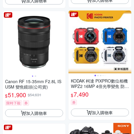
加入購物車
KODAK 柯達 PIXPRO數位相機
Canon RF 15-35mm F2.8L IS
WPZ2 16MP 4倍光學變焦 防水
USM 變焦鏡頭(公司貨)
數位相機 公司貨
7,490
51,900
$
$54,631
$
券
限時下殺
券
加入購物車
加入購物車