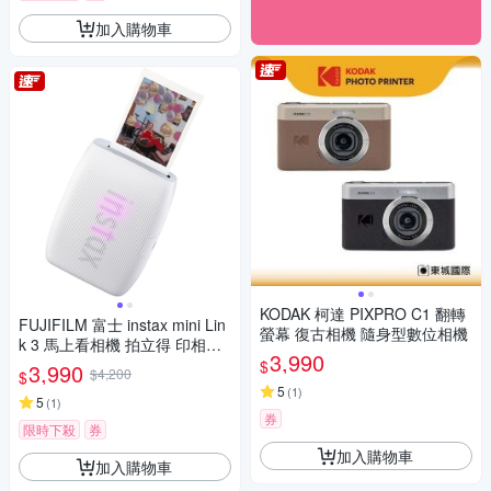
加入購物車
KODAK 柯達 PIXPRO C1 翻轉
FUJIFILM 富士 instax mini Lin
螢幕 復古相機 隨身型數位相機
k 3 馬上看相機 拍立得 印相機
3,990
公司貨
$
3,990
$4,200
$
5
(
1
)
5
(
1
)
券
限時下殺
券
加入購物車
加入購物車