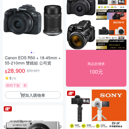
Canon EOS R50 + 18-45mm +
55-210mm 雙鏡組 公司貨
商品折價券
28,900
100元
$30,421
$
5
(
1
)
限時下殺
券
加入購物車