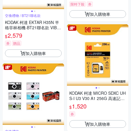
限時下殺
券
加入購物車
交換禮物 / BT21聯名款
KODAK 柯達 EKTAR H35N 半
格菲林相機-BT21聯名款 VIBE
400 底片組
2,579
$
券
贈品
加入購物車
KODAK 柯達 MICRO SDXC UH
S-I U3 V30 A1 256G 高速記憶
卡(附轉卡)
1,520
$
券
加入購物車