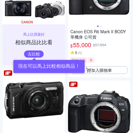
Canon EOS R6 Mark II BODY
馬上比買最好
單機身 公司貨
相似商品比比看
55,000
$57,894
$
5
(
1
)
去比較
限時下殺
券
現在可以馬上比較相似商品！
加入購物車