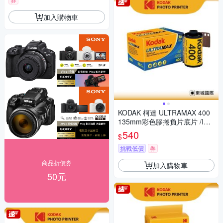
加入購物車
KODAK 柯達 ULTRAMAX 400
135mm彩色膠捲負片底片 /ISO
400 36張
540
$
挑戰低價
券
商品折價券
加入購物車
50元