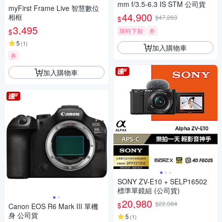
mm f/3.5-6.3 IS STM 公司貨
myFirst Frame Live 智慧數位
44,900
相框
$47,263
$
3,495
限時下殺
券
$
5
(
1
)
加入購物車
券
加入購物車
SONY ZV-E10 + SELP16502
標準單鏡組 (公司貨)
20,980
$22,084
$
Canon EOS R6 Mark III 單機
身 公司貨
5
(
1
)