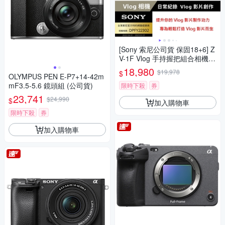
[Sony 索尼公司貨 保固18+6] Z
V-1F Vlog 手持握把組合相機
(網紅新手/生活隨拍)
18,980
$19,978
$
OLYMPUS PEN E-P7+14-42m
mF3.5-5.6 鏡頭組 (公司貨)
限時下殺
券
23,741
$24,990
$
加入購物車
限時下殺
券
加入購物車