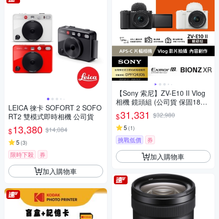
【Sony 索尼】ZV-E10 II Vlog
相機 鏡頭組 (公司貨 保固18+6
LEICA 徠卡 SOFORT 2 SOFO
個月)
31,331
$32,980
$
RT2 雙模式即時相機 公司貨
13,380
5
(
1
)
$14,084
$
挑戰低價
券
5
(
3
)
限時下殺
券
加入購物車
加入購物車