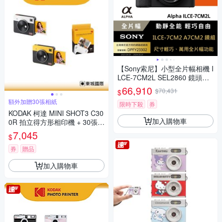
【Sony索尼】小型全片幅相機 I
LCE-7CM2L SEL2860 鏡頭組
(公司貨 保固18+6個月)
66,910
$70,431
$
額外加贈30張相紙
限時下殺
券
KODAK 柯達 MINI SHOT3 C30
加入購物車
0R 拍立得方形相印機 + 30張相
紙組 公司貨
7,045
$
券
贈品
加入購物車