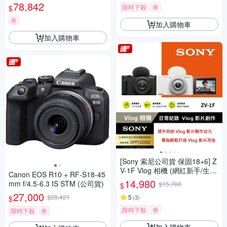
78,842
限時下殺
券
$
券
加入購物車
加入購物車
[Sony 索尼公司貨 保固18+6] Z
V-1F Vlog 相機 (網紅新手/生活
Canon EOS R10 + RF-S18-45
隨拍)
14,980
mm f/4.5-6.3 IS STM (公司貨)
$15,768
$
27,000
$28,421
5
(
3
)
$
限時下殺
券
限時下殺
券
加入購物車