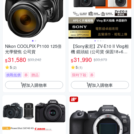
Nikon COOLPIX P1100 125倍
【Sony索尼】ZV-E10 II Vlog相
光學變焦 公司貨
機 鏡頭組 (公司貨 保固18+6個
月)
31,580
31,990
$33,242
$33,673
$
$
5
5
(
2
)
(
1
)
挑戰低價
券
贈品
限時下殺
券
加入購物車
加入購物車