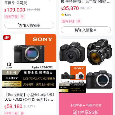
機 手持握把組 (公司貨 保固18
單機身 公司貨
+6個月)
35,870
109,000
$37,757
$
$114,736
$
5
(
2
)
限時下殺
券
限時下殺
券
加入購物車
加入購物車
【Sony索尼】小型全片幅相機 I
LCE-7CM2 (公司貨 保固18+6
個月)
58,180
下殺95折⬅︎ 相機大特賣
$61,242
$
滿1件享95折
限時下殺
券