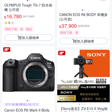
OLYMPUS Tough TG-7 防水相
機 公司貨
CANON EOS R8 BODY 單機身
16,780
$17,663
$
(公司貨)
5
(
1
)
37,900
$39,894
$
限時下殺
券
贈品
限時下殺
券
加入購物車
加入購物車
12/31前滿3萬登記送1212
【Sony索尼】ZV-E10 II Vlog相
Canon EOS R5 Mark II Body