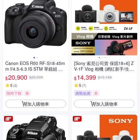
Canon EOS R50 RF-S18-45m
[Sony 索尼公司貨 保固18+6] Z
m f/4.5-6.3 IS STM 單鏡組 公
V-1F Vlog 相機 (網紅新手/生活
司貨
隨拍)
20,900
14,399
$22,000
$15,156
$
$
5
5
(
2
)
(
7
)
限時下殺
券
挑戰低價
券
加入購物車
加入購物車