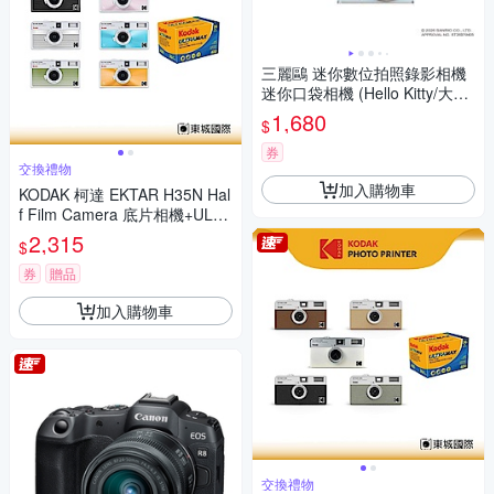
三麗鷗 迷你數位拍照錄影相機
迷你口袋相機 (Hello Kitty/大耳
狗/酷洛米)
1,680
$
券
交換禮物
加入購物車
KODAK 柯達 EKTAR H35N Hal
f Film Camera 底片相機+ULTR
AMAX 400底片組
2,315
$
券
贈品
加入購物車
交換禮物