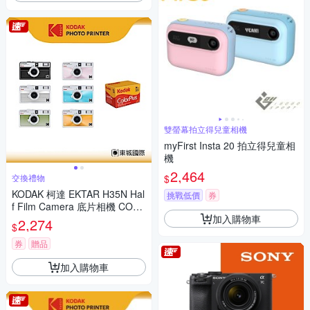
雙螢幕拍立得兒童相機
myFirst Insta 20 拍立得兒童相
機
2,464
$
交換禮物
KODAK 柯達 EKTAR H35N Hal
挑戰低價
券
f Film Camera 底片相機 COLO
加入購物車
RPLUS 200底片組
2,274
$
券
贈品
加入購物車