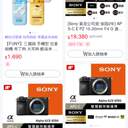
[Sony 索尼公司貨 保固2年] AP
S-C E PZ 10-20mm F4 G 廣角
電動變焦鏡 SELP1020G
19,380
$20,400
$
觸控式螢幕 拍照錄影 專屬桌布相框
【FUNY】三麗鷗 手機型 兒童
限時下殺
券
相機 布丁狗 大耳狗 酷洛米 帕
加入購物車
恰狗
1,690
$
券
加入購物車