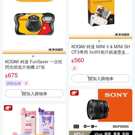
KODAK 柯達 MINI 3 & MINI SH
OT3專用 3x3吋相片紙連墨盒(3
0張) 公司貨
560
$
KODAK 柯達 FunSaver 一次性
閃光燈底片相機 27張
券
675
$
加入購物車
挑戰低價
券
加入購物車