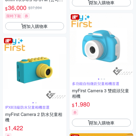
加入購物車
貨)
36,000
$37,894
$
限時下殺
券
加入購物車
多功能自拍微距兒童相機首選
myFirst Camera 3 雙鏡頭兒童
相機
1,980
$
IPX8頂級防水兒童相機首選
券
myFirst Camera 2 防水兒童相
機
加入購物車
1,422
$
券