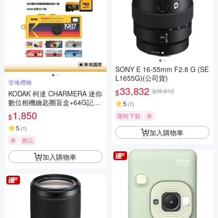
SONY E 16-55mm F2.8 G (SE
L1655G)(公司貨)
交換禮物
33,832
$35,612
$
KODAK 柯達 CHARMERA 迷你
數位相機鑰匙圈盲盒+64G記憶
5
(
1
)
卡組
1,850
限時下殺
券
$
5
(
1
)
加入購物車
券
贈品
加入購物車