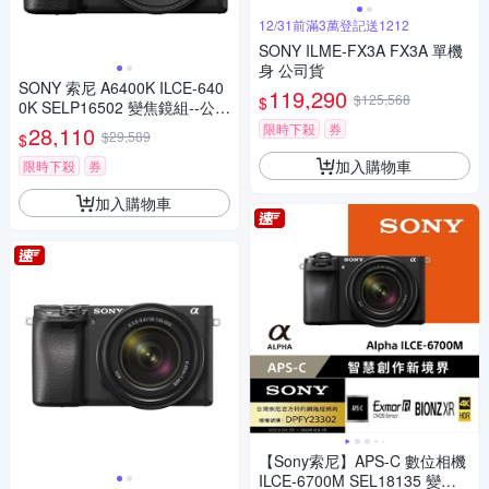
12/31前滿3萬登記送1212
SONY ILME-FX3A FX3A 單機
身 公司貨
SONY 索尼 A6400K ILCE-640
119,290
$125,568
$
0K SELP16502 變焦鏡組--公司
貨
限時下殺
券
28,110
$29,589
$
加入購物車
限時下殺
券
加入購物車
【Sony索尼】APS-C 數位相機
ILCE-6700M SEL18135 變焦