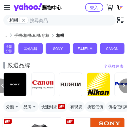
Yahoo購物中心
登入
相機
手機/相機/耳機/穿戴
相機
全部
其他品牌
SONY
FUJIFILM
CANON
分類
嚴選品牌
全品牌列表
分類
品牌
快速到貨
有現貨
挑戰低價
價格低到