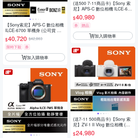
(送500 7-11商品卡)【Sony 索
尼】APS-C 數位相機 ILCE-670
0 單機身 (公司貨 保固18+6個
40,980
$
月)
【Sony索尼】APS-C 數位相機
券
贈品
ILCE-6700 單機身 (公司貨 保
加入購物車
固18+6個月)
40,720
$42,863
$
限時下殺
券
加入購物車
(送7-11 500商品卡)【Sony 索
尼】ZV-1 II Vlog 數位相機 (公
司貨 保固18+6 個月)
24,980
$