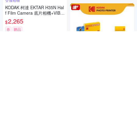
交換禮物
KODAK 柯達 EKTAR H35N Hal
f Film Camera 底片相機+VIBE
800底片組
2,265
$
券
贈品
加入購物車
額外加贈30張相紙
KODAK 柯達 P210R 即可印口
袋相印機 + 30張相紙組 (台灣
代理東城數位) 公司貨
4,945
$
券
贈品
加入購物車
KODAK 柯達 FunSaver 一次性
閃光燈底片相機 39張
779