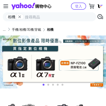
Yahoo購物中心
登入
相機
手機/相機/耳機/穿戴
相機