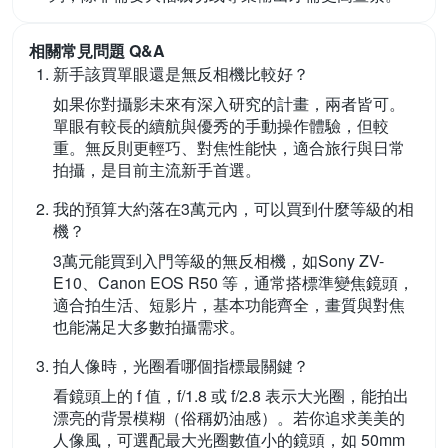
相關常見問題 Q&A
新手該買單眼還是無反相機比較好？
如果你對攝影未來有深入研究的計畫，兩者皆可。
單眼有較長的續航與優秀的手動操作體驗，但較
重。無反則更輕巧、對焦性能快，適合旅行與日常
拍攝，是目前主流新手首選。
我的預算大約落在3萬元內，可以買到什麼等級的相
機？
3萬元能買到入門等級的無反相機，如Sony ZV-
E10、Canon EOS R50 等，通常搭標準變焦鏡頭，
適合拍生活、短影片，基本功能齊全，畫質與對焦
也能滿足大多數拍攝需求。
拍人像時，光圈看哪個指標最關鍵？
看鏡頭上的 f 值，f/1.8 或 f/2.8 表示大光圈，能拍出
漂亮的背景模糊（俗稱奶油感）。若你追求美美的
人像風，可選配最大光圈數值小的鏡頭，如 50mm