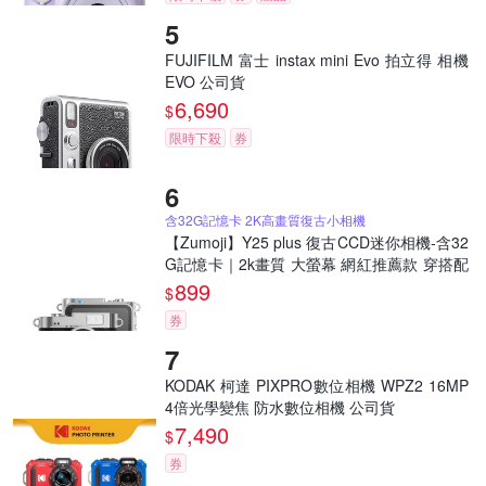
FUJIFILM 富士 instax mini Evo 拍立得 相機
EVO 公司貨
6,690
$
限時下殺
券
含32G記憶卡 2K高畫質復古小相機
【Zumoji】Y25 plus 復古CCD迷你相機-含32
G記憶卡｜2k畫質 大螢幕 網紅推薦款 穿搭配
件 聖誕禮物
899
$
券
KODAK 柯達 PIXPRO數位相機 WPZ2 16MP
4倍光學變焦 防水數位相機 公司貨
7,490
$
券