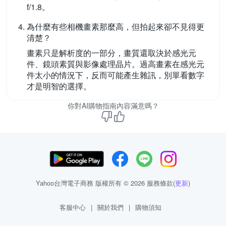
f/1.8。
為什麼有些相機畫素那麼高，但拍起來卻不見得更
清楚？
畫素只是解析度的一部分，畫質還取決於感光元
件、鏡頭素質與影像處理晶片。過高畫素在感光元
件太小的情況下，反而可能產生雜訊，別單看數字
才是明智的選擇。
你對AI購物指南內容滿意嗎？
Yahoo台灣電子商務 版權所有 © 2026 服務條款(
更新
)
客服中心
|
關於我們
|
購物須知