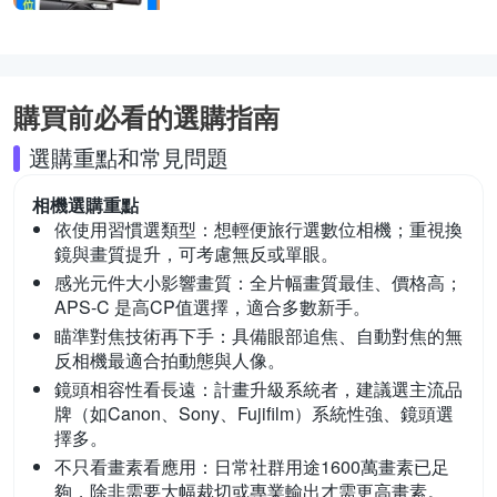
購買前必看的選購指南
選購重點和常見問題
相機
選購重點
依使用習慣選類型：
想輕便旅行選數位相機；重視換
鏡與畫質提升，可考慮無反或單眼。
感光元件大小影響畫質：
全片幅畫質最佳、價格高；
APS-C 是高CP值選擇，適合多數新手。
瞄準對焦技術再下手：
具備眼部追焦、自動對焦的無
反相機最適合拍動態與人像。
鏡頭相容性看長遠：
計畫升級系統者，建議選主流品
牌（如Canon、Sony、Fujifilm）系統性強、鏡頭選
擇多。
不只看畫素看應用：
日常社群用途1600萬畫素已足
夠，除非需要大幅裁切或專業輸出才需更高畫素。