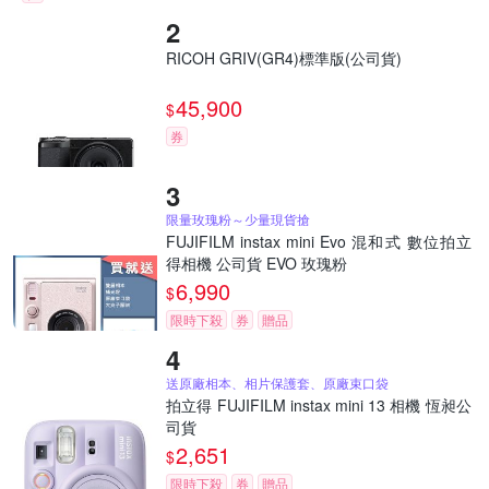
RICOH GRIV(GR4)標準版(公司貨)
45,900
$
券
限量玫瑰粉～少量現貨搶
FUJIFILM instax mini Evo 混和式 數位拍立
得相機 公司貨 EVO 玫瑰粉
6,990
$
限時下殺
券
贈品
送原廠相本、相片保護套、原廠束口袋
拍立得 FUJIFILM instax mini 13 相機 恆昶公
司貨
2,651
$
限時下殺
券
贈品