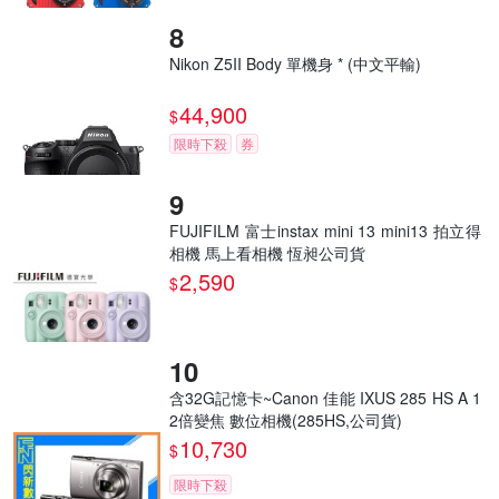
Nikon Z5II Body 單機身 * (中文平輸)
44,900
$
限時下殺
券
FUJIFILM 富士instax mini 13 mini13 拍立得
相機 馬上看相機 恆昶公司貨
2,590
$
含32G記憶卡~Canon 佳能 IXUS 285 HS A 1
2倍變焦 數位相機(285HS,公司貨)
10,730
$
限時下殺