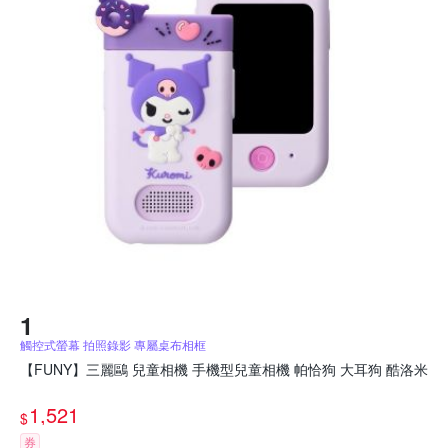
觸控式螢幕 拍照錄影 專屬桌布相框
【FUNY】三麗鷗 兒童相機 手機型兒童相機 帕恰狗 大耳狗 酷洛米
1,521
$
券