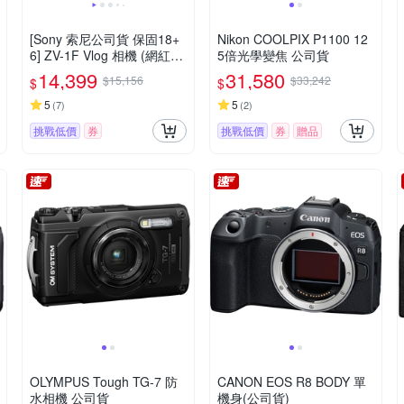
[Sony 索尼公司貨 保固18+
Nikon COOLPIX P1100 12
6] ZV-1F Vlog 相機 (網紅新
5倍光學變焦 公司貨
手/生活隨拍)
14,399
31,580
$15,156
$33,242
$
$
5
5
(
7
)
(
2
)
挑戰低價
券
挑戰低價
券
贈品
OLYMPUS Tough TG-7 防
CANON EOS R8 BODY 單
水相機 公司貨
機身(公司貨)