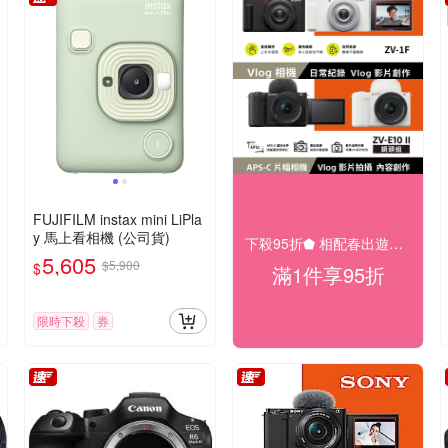
FUJIFILM instax mini LiPla
y 馬上看相機 (公司貨)
下殺95折⬟ 相配春出遊大促
5,605
$5,900
$
滿1件享95折
限時下殺
券