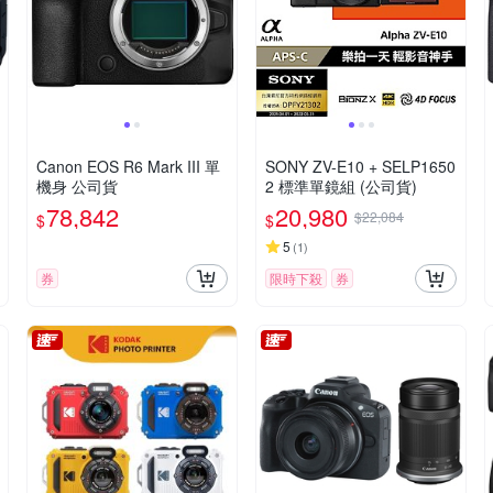
Canon EOS R6 Mark III 單
SONY ZV-E10 + SELP1650
機身 公司貨
2 標準單鏡組 (公司貨)
78,842
20,980
$22,084
$
$
5
(
1
)
券
限時下殺
券