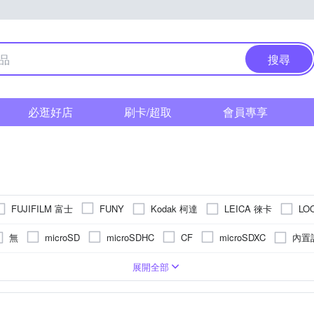
搜尋
必逛好店
刷卡/超取
會員專享
FUJIFILM 富士
Kodak 柯達
LEICA 徠卡
LO
FUNY
ic 國際牌
Polaroid 寶麗萊
PENTAX
RASTO
RICOH
無
內置
microSD
microSDHC
CF
microSDXC
其他品牌
S
相機
1萬~5000萬像素
/16000秒
2.5~2.9吋
1/2.3吋 CMOS
類單眼相機(PASM功能)
1/32000秒
3.0吋以上
無
無
BSI CMOS(高感光背照式)
1200萬~1600萬像素
固定式螢幕
1/6000秒
無
拍立得
後掀式螢幕
1/2000秒以下
即可拍
5001萬像素以上
1/
TFT LCD
APSC
展開全部
素以下
801萬~1199萬
3001萬~4000萬像素