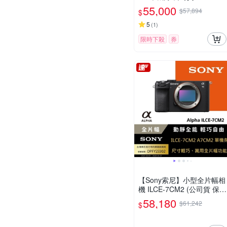
55,000
$57,894
$
5
(
1
)
限時下殺
券
【Sony索尼】小型全片幅相
機 ILCE-7CM2 (公司貨 保固
18+6個月)
58,180
$61,242
$