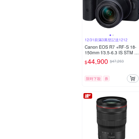
12/31前滿3萬登記送1212
Canon EOS R7 +RF-S 18-
150mm f/3.5-6.3 IS STM 公
司貨
44,900
$47,263
$
限時下殺
券