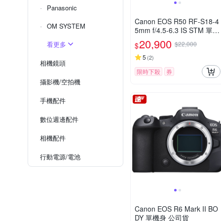
Panasonic
Canon EOS R50 RF-S18-4
OM SYSTEM
5mm f/4.5-6.3 IS STM 單鏡
組 公司貨
20,900
看更多
$22,000
$
5
(
2
)
相機鏡頭
限時下殺
券
攝影機/空拍機
手機配件
數位週邊配件
相機配件
行動電源/電池
Canon EOS R6 Mark II BO
DY 單機身 公司貨