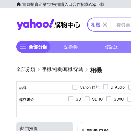
首頁
拍賣
企業/大宗採購入口
合作招商
App下載
Yahoo購物中心
相機
全部分類
點換券
登記送
相機
手機/相機/耳機/穿戴
Canon 佳能
DTAudio
品牌
Panason
OM SYSTEM
SD
SDHC
SDXC
儲存媒介
品牌名稱
YOMIX 優迷
SAMYANG
翻轉式螢幕
2001萬~3000萬像素
微單眼
1.9吋以下
1/8000秒
無
單眼
1/4000秒
2.0~2.5吋
可觸控式螢幕
1吋 CMO
一般型
300
1
CMOS
螢幕類型
有效像素
影像感應器
相機類型
螢幕尺寸
最快快門速度
800萬像素以下
1200萬像
Live MOS
CCD
熱門推薦