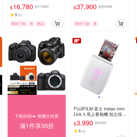
16,780
37,900
$17,663
$39,894
$
$
5
(
1
)
限時下殺
券
贈品
限時下殺
券
FUJIFILM 富士 instax mini
Link 3 馬上看相機 拍立得
下殺95折⬅︎ 相機大特賣
印相機 公司貨
3,990
$4,200
$
滿1件享95折
5
(
1
)