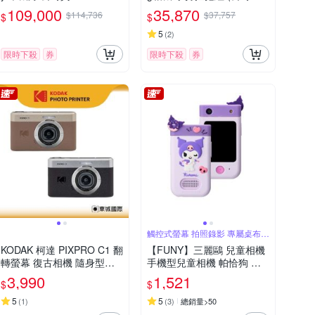
保固18+6個月)
109,000
35,870
$114,736
$37,757
$
$
5
(
2
)
限時下殺
券
限時下殺
券
觸控式螢幕 拍照錄影 專屬桌布相
框
KODAK 柯達 PIXPRO C1 翻
【FUNY】三麗鷗 兒童相機
轉螢幕 復古相機 隨身型數
手機型兒童相機 帕恰狗 大
位相機
耳狗 酷洛米
3,990
1,521
$
$
5
5
(
1
)
(
3
)
總銷量>50