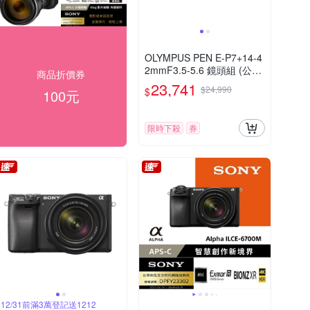
OLYMPUS PEN E-P7+14-4
2mmF3.5-5.6 鏡頭組 (公司
商品折價券
貨)
23,741
$24,990
$
100元
限時下殺
券
12/31前滿3萬登記送1212