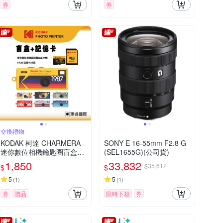
券
券
交換禮物
KODAK 柯達 CHARMERA
SONY E 16-55mm F2.8 G
迷你數位相機鑰匙圈盲盒+6
(SEL1655G)(公司貨)
4G記憶卡組
1,850
33,832
$35,612
$
$
5
5
(
1
)
(
1
)
券
贈品
限時下殺
券