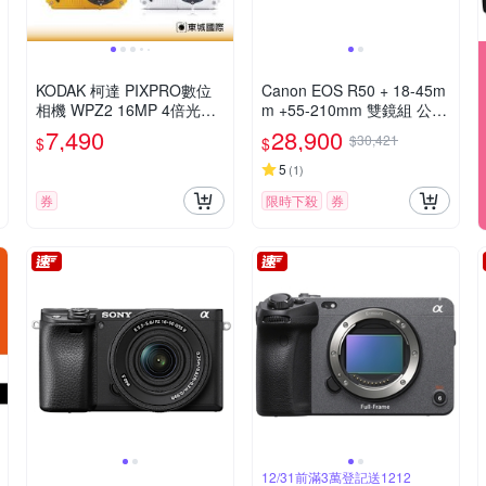
KODAK 柯達 PIXPRO數位
Canon EOS R50 + 18-45m
相機 WPZ2 16MP 4倍光學
m +55-210mm 雙鏡組 公司
變焦 防水數位相機 公司貨
貨
7,490
28,900
$30,421
$
$
5
(
1
)
券
限時下殺
券
12/31前滿3萬登記送1212