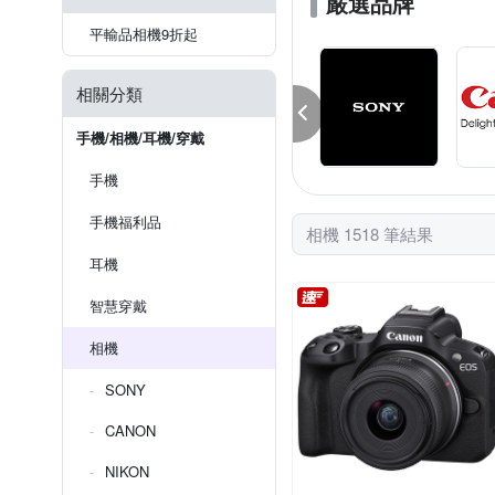
嚴選品牌
平輸品相機9折起
相關分類
手機/相機/耳機/穿戴
手機
手機福利品
相機 1518 筆結果
耳機
智慧穿戴
相機
SONY
CANON
NIKON