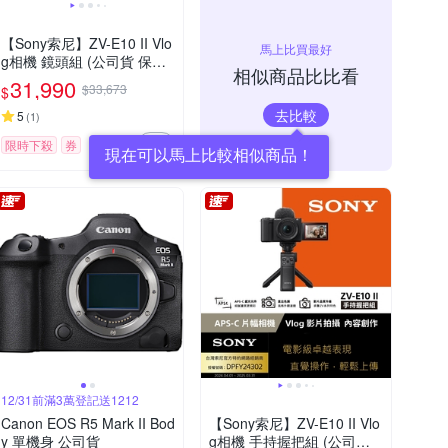
【Sony索尼】ZV-E10 II Vlo
馬上比買最好
g相機 鏡頭組 (公司貨 保固1
相似商品比比看
8+6個月)
31,990
$33,673
$
去比較
5
(
1
)
限時下殺
券
12/31前滿3萬登記送1212
Canon EOS R5 Mark II Bod
【Sony索尼】ZV-E10 II Vlo
y 單機身 公司貨
g相機 手持握把組 (公司貨