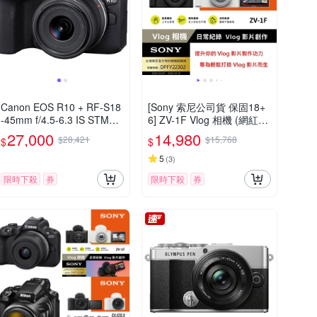
Canon EOS R10 + RF-S18
[Sony 索尼公司貨 保固18+
-45mm f/4.5-6.3 IS STM
6] ZV-1F Vlog 相機 (網紅新
(公司貨)
手/生活隨拍)
27,000
14,980
$28,421
$15,768
$
$
5
(
3
)
限時下殺
券
限時下殺
券