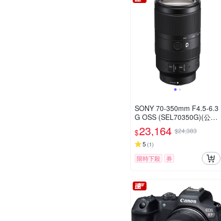
SONY 70-350mm F4.5-6.3
G OSS (SEL70350G)(公司
貨)
23,164
$24,383
$
5
(
1
)
限時下殺
券