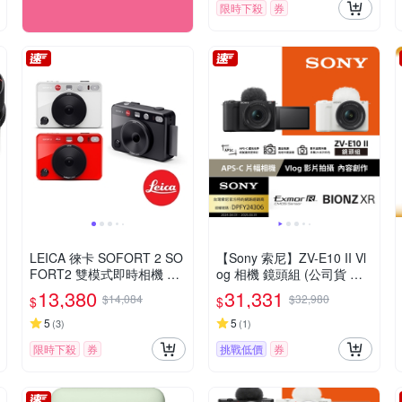
限時下殺
券
LEICA 徠卡 SOFORT 2 SO
【Sony 索尼】ZV-E10 II Vl
FORT2 雙模式即時相機 公
og 相機 鏡頭組 (公司貨 保
司貨
固18+6個月)
13,380
31,331
$14,084
$32,980
$
$
5
5
(
3
)
(
1
)
限時下殺
券
挑戰低價
券