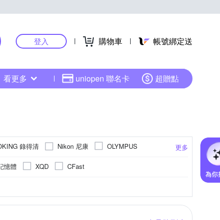
購物車
帳號綁定送
登入
看更多
uniopen 聯名卡
超贈點
OKING 錄得清
Nikon 尼康
OLYMPUS
更多
SANRIO 三麗鷗
SONY 索尼
Sigma
記憶體
XQD
CFast
3.1吋 CMOS
4000萬像素以上
1/2.3吋 CCD
1601萬~2000萬像素
M4/3
更多
更多