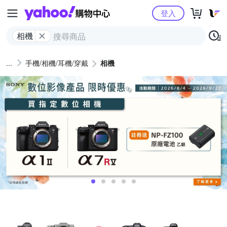
Yahoo購物中心
登入
相機
手機/相機/耳機/穿戴
相機