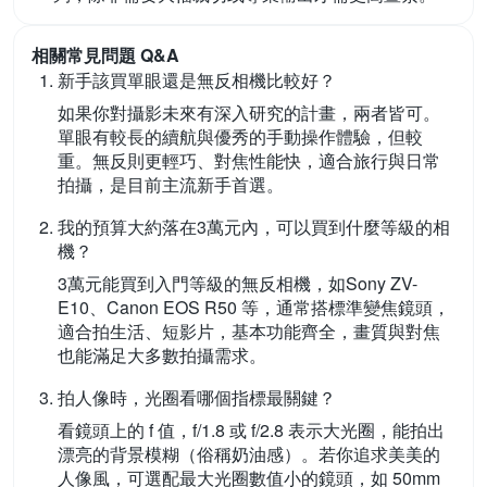
相關常見問題 Q&A
新手該買單眼還是無反相機比較好？
如果你對攝影未來有深入研究的計畫，兩者皆可。
單眼有較長的續航與優秀的手動操作體驗，但較
重。無反則更輕巧、對焦性能快，適合旅行與日常
拍攝，是目前主流新手首選。
我的預算大約落在3萬元內，可以買到什麼等級的相
機？
3萬元能買到入門等級的無反相機，如Sony ZV-
E10、Canon EOS R50 等，通常搭標準變焦鏡頭，
適合拍生活、短影片，基本功能齊全，畫質與對焦
也能滿足大多數拍攝需求。
拍人像時，光圈看哪個指標最關鍵？
看鏡頭上的 f 值，f/1.8 或 f/2.8 表示大光圈，能拍出
漂亮的背景模糊（俗稱奶油感）。若你追求美美的
人像風，可選配最大光圈數值小的鏡頭，如 50mm