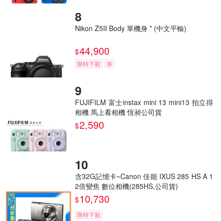
Nikon Z5II Body 單機身 * (中文平輸)
44,900
$
限時下殺
券
FUJIFILM 富士instax mini 13 mini13 拍立得
相機 馬上看相機 恆昶公司貨
2,590
$
含32G記憶卡~Canon 佳能 IXUS 285 HS A 1
2倍變焦 數位相機(285HS,公司貨)
10,730
$
限時下殺