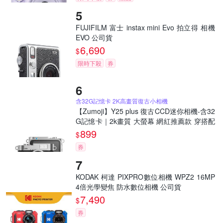
FUJIFILM 富士 instax mini Evo 拍立得 相機
EVO 公司貨
6,690
$
限時下殺
券
含32G記憶卡 2K高畫質復古小相機
【Zumoji】Y25 plus 復古CCD迷你相機-含32
G記憶卡｜2k畫質 大螢幕 網紅推薦款 穿搭配
件 聖誕禮物
899
$
券
KODAK 柯達 PIXPRO數位相機 WPZ2 16MP
4倍光學變焦 防水數位相機 公司貨
7,490
$
券