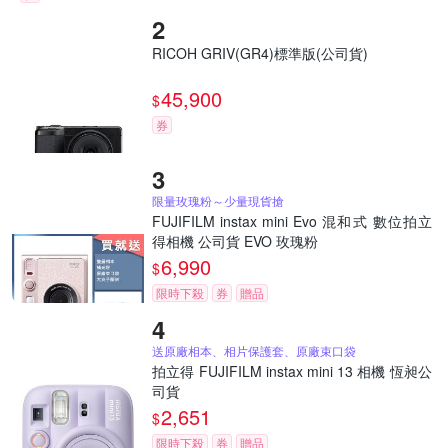
RICOH GRIV(GR4)標準版(公司貨)
45,900
$
券
限量玫瑰粉～少量現貨搶
FUJIFILM instax mini Evo 混和式 數位拍立
得相機 公司貨 EVO 玫瑰粉
6,990
$
限時下殺
券
贈品
送原廠相本、相片保護套、原廠束口袋
拍立得 FUJIFILM instax mini 13 相機 恆昶公
司貨
2,651
$
限時下殺
券
贈品