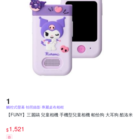
觸控式螢幕 拍照錄影 專屬桌布相框
【FUNY】三麗鷗 兒童相機 手機型兒童相機 帕恰狗 大耳狗 酷洛米
1,521
$
券