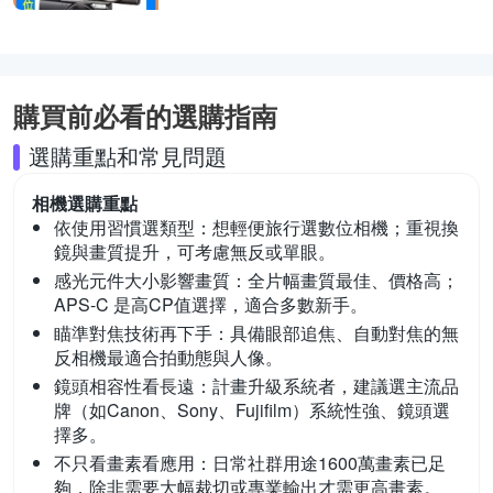
購買前必看的選購指南
選購重點和常見問題
相機
選購重點
依使用習慣選類型：
想輕便旅行選數位相機；重視換
鏡與畫質提升，可考慮無反或單眼。
感光元件大小影響畫質：
全片幅畫質最佳、價格高；
APS-C 是高CP值選擇，適合多數新手。
瞄準對焦技術再下手：
具備眼部追焦、自動對焦的無
反相機最適合拍動態與人像。
鏡頭相容性看長遠：
計畫升級系統者，建議選主流品
牌（如Canon、Sony、Fujifilm）系統性強、鏡頭選
擇多。
不只看畫素看應用：
日常社群用途1600萬畫素已足
夠，除非需要大幅裁切或專業輸出才需更高畫素。