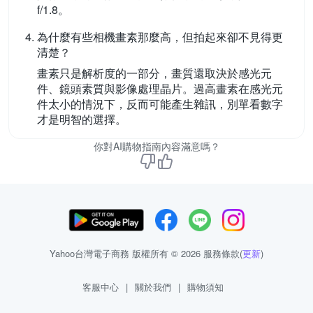
f/1.8。
為什麼有些相機畫素那麼高，但拍起來卻不見得更
清楚？
畫素只是解析度的一部分，畫質還取決於感光元
件、鏡頭素質與影像處理晶片。過高畫素在感光元
件太小的情況下，反而可能產生雜訊，別單看數字
才是明智的選擇。
你對AI購物指南內容滿意嗎？
Yahoo台灣電子商務 版權所有 © 2026 服務條款(
更新
)
客服中心
|
關於我們
|
購物須知