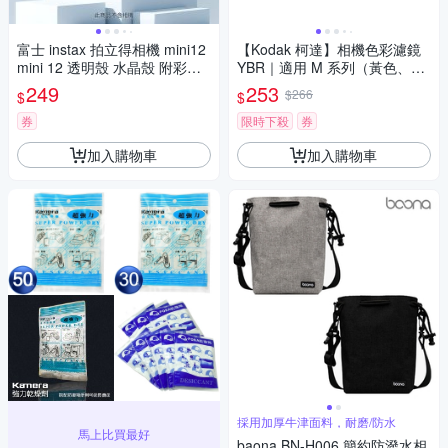
富士 instax 拍立得相機 mini12
【Kodak 柯達】相機色彩濾鏡
mini 12 透明殼 水晶殼 附彩色
YBR｜適用 M 系列（黃色、紅
背繩 保護殼 保護套
色、藍色）
249
253
$266
$
$
券
限時下殺
券
加入購物車
加入購物車
採用加厚牛津面料，耐磨/防水
馬上比買最好
baona BN-H006 簡約防潑水相