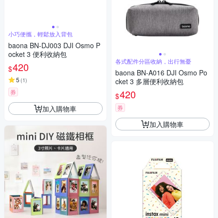
小巧便攜，輕鬆放入背包
baona BN-DJ003 DJI Osmo P
ocket 3 便利收納包
各式配件分區收納，出行無憂
420
$
baona BN-A016 DJI Osmo Po
5
(
1
)
cket 3 多層便利收納包
420
券
$
券
加入購物車
加入購物車