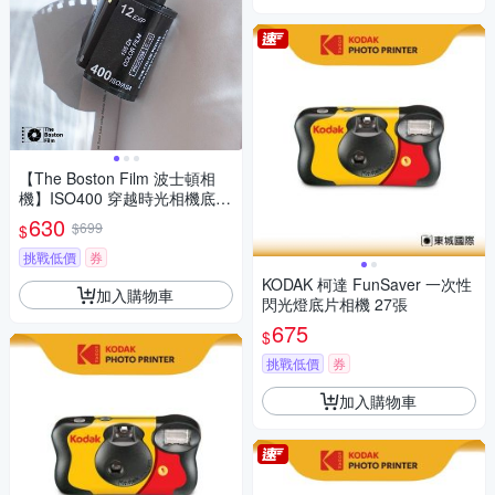
【The Boston Film 波士頓相
機】ISO400 穿越時光相機底片
(一入組)
630
$699
$
挑戰低價
券
KODAK 柯達 FunSaver 一次性
加入購物車
閃光燈底片相機 27張
675
$
挑戰低價
券
加入購物車