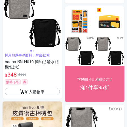
採用加厚牛津面料，耐磨/防水
baona BN-H010 簡約防潑水相
機包(大)
348
$366
$
下殺95折⇓ 相機指定品
限時下殺
券
滿1件享95折
加入購物車