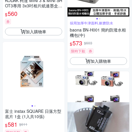
KODAK 柯達 MINI 3 & MINI SH
OT3專用 3x3吋相片紙連墨盒(3
0張) 公司貨
560
$
券
採用加厚牛津面料,耐磨防水
baona BN-H001 簡約防潑水相
加入購物車
機包(中)
573
$603
$
限時下殺
券
加入購物車
富士 instax SQUARE 日落方型
底片 1盒 (1入共10張)
581
$611
$