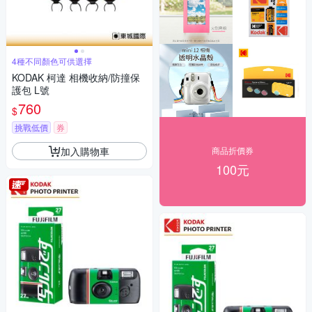
4種不同顏色可供選擇
KODAK 柯達 相機收納/防撞保
護包 L號
760
$
挑戰低價
券
加入購物車
商品折價券
100元