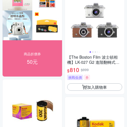
商品折價券
【The Boston Film 波士頓相
50元
機】LK-027 G2 進階翻轉式螢
幕 掌心迷你數位相機
810
$899
$
挑戰低價
券
加入購物車