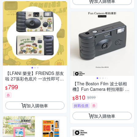
加入購物車
【LFANI 樂斐】FRIENDS 朋友
啦 27張彩色底片 一次性即可拍
【The Boston Film 波士頓相
相機 (內置閃光燈)
799
$
機】Fun Camera 輕拍潮影 一
次性帶閃光底片相機即可拍
券
810
$899
$
加入購物車
挑戰低價
券
加入購物車