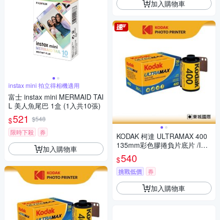
加入購物車
instax mini 拍立得相機適用
富士 instax mini MERMAID TAI
L 美人魚尾巴 1盒 (1入共10張)
521
$548
$
限時下殺
券
KODAK 柯達 ULTRAMAX 400
135mm彩色膠捲負片底片 /ISO
加入購物車
400 36張
540
$
挑戰低價
券
加入購物車