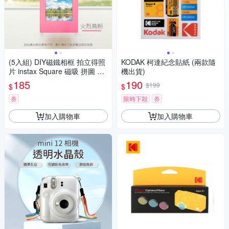
(5入組) DIY磁鐵相框 拍立得照
KODAK 柯達紀念貼紙 (兩款隨
片 instax Square 磁吸 拼圖 筆
機出貨)
筒 造型相框 冰箱貼 evo
185
190
$199
$
$
券
限時下殺
券
加入購物車
加入購物車