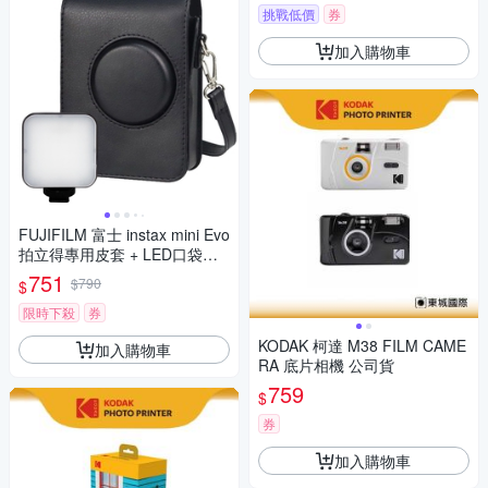
挑戰低價
券
加入購物車
FUJIFILM 富士 instax mini Evo
拍立得專用皮套 + LED口袋型
補光燈
751
$790
$
限時下殺
券
KODAK 柯達 M38 FILM CAME
加入購物車
RA 底片相機 公司貨
759
$
券
加入購物車