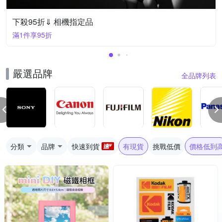
下殺95折⇓ 相機指定品
滿1件享95折
嚴選品牌
全品牌列表
分類
品牌
快速到貨
有現貨
挑戰低價
價格低到