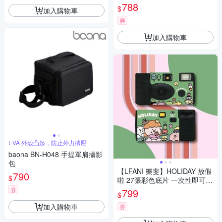
閃光即可拍相機
788
$
加入購物車
券
加入購物車
EVA 外殼凸起，防止外力擠壓
baona BN-H048 手提單肩攝影
包
【LFANI 樂斐】HOLIDAY 放假
790
$
啦 27張彩色底片 一次性即可拍
相機 (內置閃光燈)
券
799
$
加入購物車
券