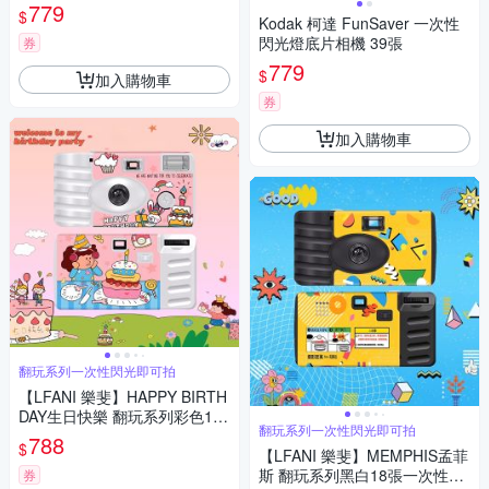
779
$
Kodak 柯達 FunSaver 一次性
閃光燈底片相機 39張
券
779
$
加入購物車
券
加入購物車
翻玩系列一次性閃光即可拍
【LFANI 樂斐】HAPPY BIRTH
DAY生日快樂 翻玩系列彩色18
翻玩系列一次性閃光即可拍
張一次性閃光即可拍相機
788
$
【LFANI 樂斐】MEMPHIS孟菲
斯 翻玩系列黑白18張一次性無
券