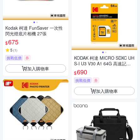
Kodak 柯達 FunSaver 一次性
閃光燈底片相機 27張
675
$
5
(
1
)
KODAK 柯達 MICRO SDXC UH
挑戰低價
券
S-I U3 V30 A1 64G 高速記憶
加入購物車
卡(附轉卡)
690
$
挑戰低價
券
加入購物車