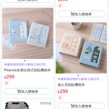
券
加入購物車
收藏每個回憶的小劇場 記錄日常超
新趣
Peanuts史努比韓式拍貼機相本
299
$
收藏每個回憶的小劇場 記錄日常超
新趣
券
迪士尼拍貼機相本
299
加入購物車
$
券
加入購物車