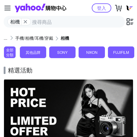
Yahoo購物中心
登入
相機
手機/相機/耳機/穿戴
相機
全部
其他品牌
SONY
NIKON
FUJIFILM
分類
精選活動