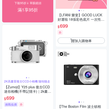
下殺95折⇓ 單眼鏡頭
滿1享95折
【LFANI 樂斐】GOOD LUCK
好運啦 18張彩色底片 一次性即
可拍相機 (內置閃光燈)
699
$
券
加入購物車
2K高畫質復古CCD小相機 隨拍隨走
【Zumoji】Y25 plus 復古CCD
迷你相機(不帶記憶卡)｜2k畫質
大螢幕 網紅推薦 穿搭配件
699
$
挑戰低價
券
【The Boston Film 波士頓相