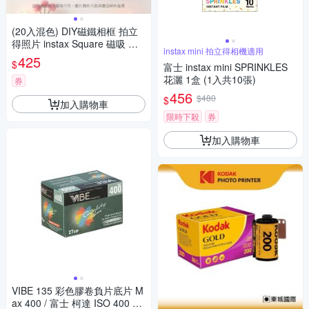
(20入混色) DIY磁鐵相框 拍立
得照片 instax Square 磁吸 拼
instax mini 拍立得相機適用
圖 筆筒 造型相框 冰箱貼 evo
425
$
富士 instax mini SPRINKLES
花灑 1盒 (1入共10張)
券
456
$480
$
加入購物車
限時下殺
券
加入購物車
VIBE 135 彩色膠卷負片底片 M
ax 400 / 富士 柯達 ISO 400 27