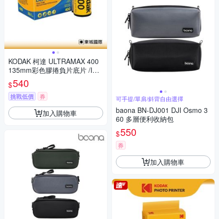
KODAK 柯達 ULTRAMAX 400
135mm彩色膠捲負片底片 /ISO
400 36張
540
$
挑戰低價
券
可手提/單肩/斜背自由選擇
baona BN-DJ001 DJI Osmo 3
加入購物車
60 多層便利收納包
550
$
券
加入購物車