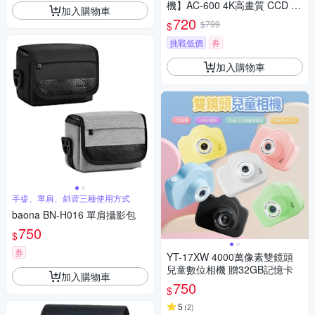
機】AC-600 4K高畫質 CCD 懷
加入購物車
舊風數位相機
720
$799
$
挑戰低價
券
加入購物車
手提、單肩、斜背三種使用方式
baona BN-H016 單肩攝影包
750
$
券
YT-17XW 4000萬像素雙鏡頭
兒童數位相機 贈32GB記憶卡
加入購物車
750
$
5
(
2
)