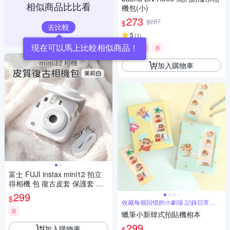
相似商品比比看
機包(小)
273
$287
$
去比較
5
(
1
)
現在可以馬上比較相似商品！
限時下殺
券
加入購物車
富士 FUJI instax mini12 拍立
得相機 包 復古皮套 保護套 皮
套 含背帶
299
$
收藏每個回憶的小劇場 記錄日常超
新趣
券
蠟筆小新韓式拍貼機相本
299
加入購物車
$