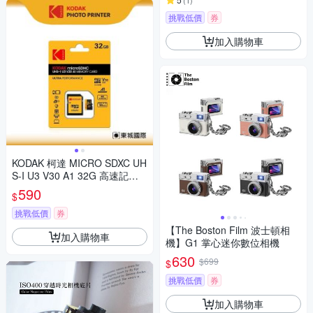
(
1
)
挑戰低價
券
加入購物車
KODAK 柯達 MICRO SDXC UH
S-I U3 V30 A1 32G 高速記憶
卡(附轉卡)
590
$
挑戰低價
券
【The Boston Film 波士頓相
加入購物車
機】G1 掌心迷你數位相機
630
$699
$
挑戰低價
券
加入購物車