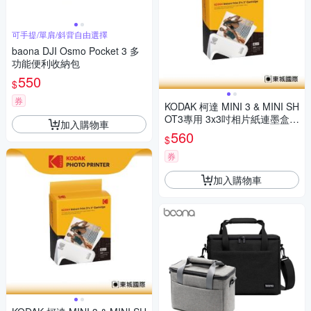
可手提/單肩/斜背自由選擇
baona DJI Osmo Pocket 3 多
功能便利收納包
550
$
券
KODAK 柯達 MINI 3 & MINI SH
OT3專用 3x3吋相片紙連墨盒(3
加入購物車
0張) 公司貨
560
$
券
加入購物車