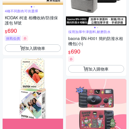
4種不同顏色可供選擇
KODAK 柯達 相機收納/防撞保
護包 M號
690
$
採用加厚牛津面料,耐磨防水
baona BN-H001 簡約防潑水相
挑戰低價
券
機包(小)
加入購物車
690
$
券
加入購物車