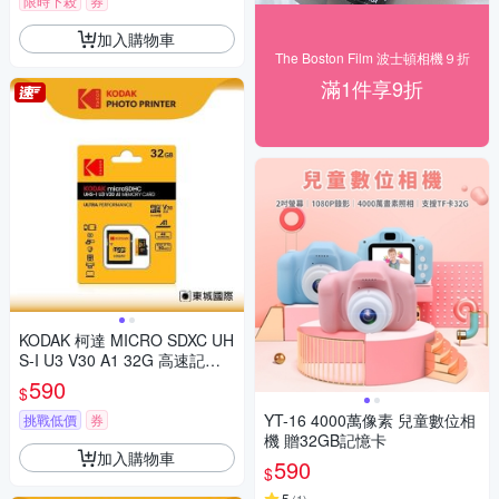
限時下殺
券
加入購物車
The Boston Film 波士頓相機９折
滿1件享9折
KODAK 柯達 MICRO SDXC UH
S-I U3 V30 A1 32G 高速記憶
卡(附轉卡)
590
$
YT-16 4000萬像素 兒童數位相
挑戰低價
券
機 贈32GB記憶卡
加入購物車
590
$
5