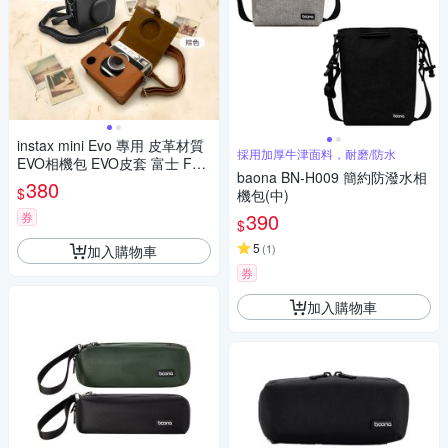
instax mini Evo 專用 皮革材質
採用加厚牛津面料，耐磨/防水
EVO相機包 EVO皮套 富士 FUJ
baona BN-H009 簡約防潑水相
I
380
$
機包(中)
390
券
$
5
(
1
)
加入購物車
券
加入購物車