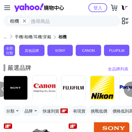
Yahoo購物中心
登入
相機
手機/相機/耳機/穿戴
相機
全部
其他品牌
SONY
CANON
FUJIFILM
分類
嚴選品牌
全品牌列表
分類
品牌
快速到貨
有現貨
挑戰低價
價格低到