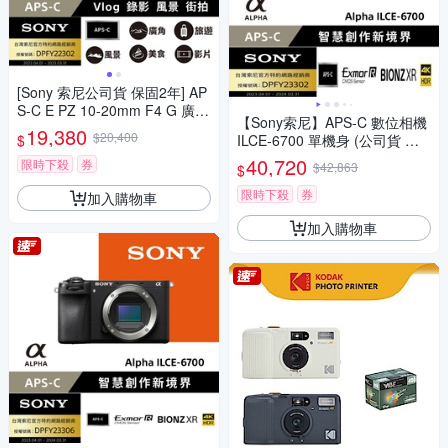
[Sony 索尼公司貨 保固2年] AP
S-C E PZ 10-20mm F4 G 廣角
【Sony索尼】APS-C 數位相機
電動變焦鏡 SELP1020G
19,380
$20,400
$
ILCE-6700 單機身 (公司貨 保
固18+6個月)
40,720
限時下殺
券
$42,863
$
限時下殺
券
加入購物車
加入購物車