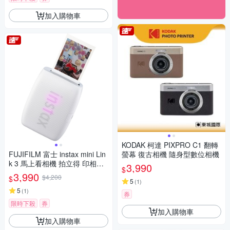
加入購物車
KODAK 柯達 PIXPRO C1 翻轉
FUJIFILM 富士 instax mini Lin
螢幕 復古相機 隨身型數位相機
k 3 馬上看相機 拍立得 印相機
3,990
$
公司貨
3,990
$4,200
$
5
(
1
)
5
(
1
)
券
限時下殺
券
加入購物車
加入購物車