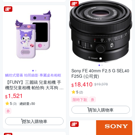
Sony FE 40mm F2.5 G SEL40
觸控式螢幕 拍照錄影 專屬桌布相框
F25G (公司貨)
【FUNY】三麗鷗 兒童相機 手
18,410
$19,378
$
機型兒童相機 帕恰狗 大耳狗 酷
5
(
2
)
洛米
1,521
$
限時下殺
券
5
(
3
)
總銷量>50
加入購物車
券
加入購物車