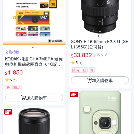
SONY E 16-55mm F2.8 G (SE
L1655G)(公司貨)
交換禮物
33,832
$35,612
$
KODAK 柯達 CHARMERA 迷你
5
(
1
)
數位相機鑰匙圈盲盒+64G記憶
卡組
限時下殺
券
1,850
$
加入購物車
5
(
1
)
券
贈品
加入購物車