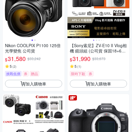
Nikon COOLPIX P1100 125倍
【Sony索尼】ZV-E10 II Vlog相
光學變焦 公司貨
機 鏡頭組 (公司貨 保固18+6個
月)
31,580
31,990
$33,242
$33,673
$
$
5
5
(
2
)
(
1
)
挑戰低價
券
贈品
限時下殺
券
加入購物車
加入購物車