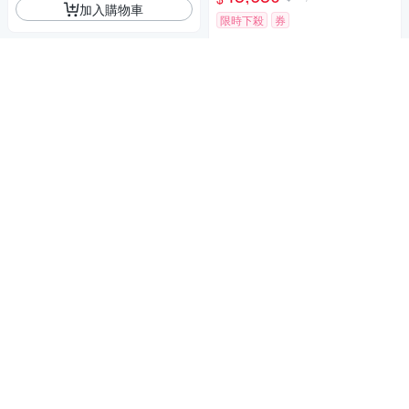
加入購物車
限時下殺
券
加入購物車
[Sony 索尼公司貨 保固2年] AP
S-C E 15mm F1.4 G 大光圈廣
角定焦鏡 SEL15F14G
19,380
$20,400
SONY DSC-RX100VII (M7 / M
$
VII) 數位相機 (公司貨)
限時下殺
券
35,480
$37,347
$
加入購物車
限時下殺
券
加入購物車