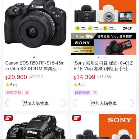
Canon EOS R50 RF-S18-45m
[Sony 索尼公司貨 保固18+6] Z
m f/4.5-6.3 IS STM 單鏡組 公
V-1F Vlog 相機 (網紅新手/生活
司貨
隨拍)
20,900
14,399
$22,000
$15,156
$
$
5
5
(
2
)
(
7
)
限時下殺
券
挑戰低價
券
加入購物車
加入購物車