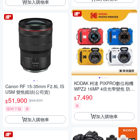
加入購物車
KODAK 柯達 PIXPRO數位相機
Canon RF 15-35mm F2.8L IS
WPZ2 16MP 4倍光學變焦 防水
USM 變焦鏡頭(公司貨)
數位相機 公司貨
7,490
$
51,900
$54,631
$
券
限時下殺
券
加入購物車
加入購物車