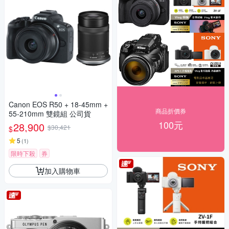
Canon EOS R50 + 18-45mm +
商品折價券
55-210mm 雙鏡組 公司貨
100元
28,900
$30,421
$
5
(
1
)
限時下殺
券
加入購物車