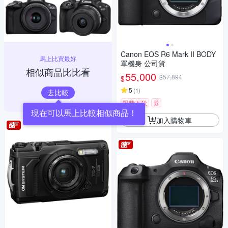
Canon EOS R6 Mark II BODY
馬上比買最好
單機身 公司貨
相似商品比比看
55,000
$57,894
$
5
(
1
)
去比較
限時下殺
券
加入購物車