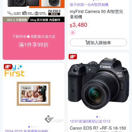
孩子的第一台AI智慧相機
myFirst Camera 50 AI智慧兒
童相機
3,480
$
券
下殺95折⬟ 相配春出遊大促
加入購物車
滿1件享95折
12/31前滿3萬登記送1212
Canon EOS R7 +RF-S 18-150
2024-2025 年美國最佳相框