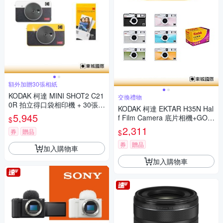
額外加贈30張相紙
KODAK 柯達 MINI SHOT2 C21
交換禮物
0R 拍立得口袋相印機 + 30張相
KODAK 柯達 EKTAR H35N Hal
紙組 公司貨
5,945
f Film Camera 底片相機+GOL
$
D 200底片組
2,311
券
贈品
$
券
贈品
加入購物車
加入購物車