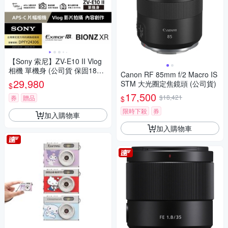
【Sony 索尼】ZV-E10 II Vlog
相機 單機身 (公司貨 保固18+6
Canon RF 85mm f/2 Macro IS
個月)
29,980
STM 大光圈定焦鏡頭 (公司貨)
$
17,500
$18,421
券
贈品
$
限時下殺
券
加入購物車
加入購物車