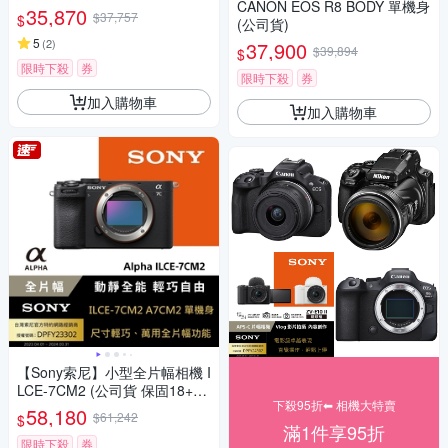
CANON EOS R8 BODY 單機身
+6個月)
35,870
$37,757
$
(公司貨)
5
(
2
)
37,900
$39,894
$
限時下殺
券
限時下殺
券
加入購物車
加入購物車
【Sony索尼】小型全片幅相機 I
LCE-7CM2 (公司貨 保固18+6
下殺95折⬅︎ 相機大特賣
個月)
58,180
$61,242
$
滿1件享95折
限時下殺
券