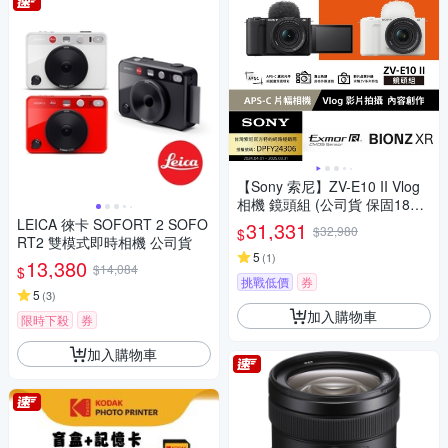
【Sony 索尼】ZV-E10 II Vlog
相機 鏡頭組 (公司貨 保固18+6
個月)
LEICA 徠卡 SOFORT 2 SOFO
31,331
$32,980
$
RT2 雙模式即時相機 公司貨
5
(
1
)
13,380
$14,084
$
挑戰低價
券
5
(
3
)
加入購物車
限時下殺
券
加入購物車