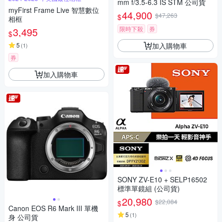
mm f/3.5-6.3 IS STM 公司貨
myFirst Frame Live 智慧數位
44,900
$47,263
$
相框
限時下殺
券
3,495
$
加入購物車
5
(
1
)
券
加入購物車
SONY ZV-E10 + SELP16502
標準單鏡組 (公司貨)
20,980
$22,084
$
Canon EOS R6 Mark III 單機
5
(
1
)
身 公司貨