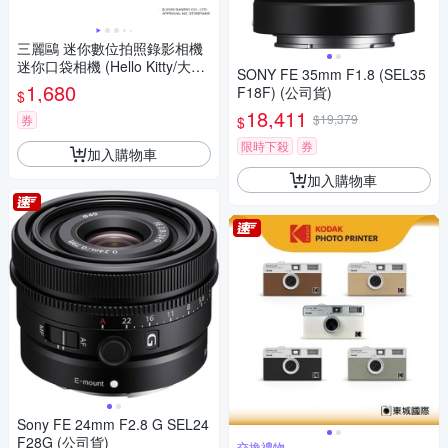
三麗鷗 迷你數位拍照錄影相機
迷你口袋相機 (Hello Kitty/大耳
SONY FE 35mm F1.8 (SEL35
狗/酷洛米)
1,680
F18F) (公司貨)
$
18,411
$19,379
券
$
限時下殺
券
加入購物車
加入購物車
Sony FE 24mm F2.8 G SEL24
F28G (公司貨)
交換禮物