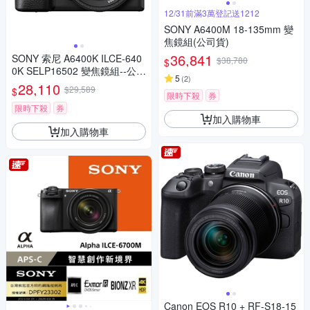
12/31前滿3萬登記送1212
SONY A6400M 18-135mm 變
焦鏡組(公司貨)
36,841
SONY 索尼 A6400K ILCE-640
$38,780
$
0K SELP16502 變焦鏡組--公司
5
(
2
)
貨
28,110
$29,589
$
限時下殺
券
限時下殺
券
加入購物車
加入購物車
Canon EOS R10 + RF-S18-15