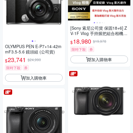
[Sony 索尼公司貨 保固18+6] Z
V-1F Vlog 手持握把組合相機
(網紅新手/生活隨拍)
18,980
$19,978
$
OLYMPUS PEN E-P7+14-42m
限時下殺
券
mF3.5-5.6 鏡頭組 (公司貨)
23,741
加入購物車
$24,990
$
限時下殺
券
加入購物車