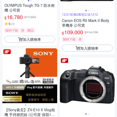
OLYMPUS Tough TG-7 防水相
機 公司貨
12/31前滿3萬登記送1212
16,780
$17,663
$
Canon EOS R5 Mark II Body
5
(
1
)
單機身 公司貨
限時下殺
券
贈品
109,000
$114,736
$
加入購物車
限時下殺
券
加入購物車
【Sony索尼】ZV-E10 II Vlog相
機 手持握把組 (公司貨 保固18