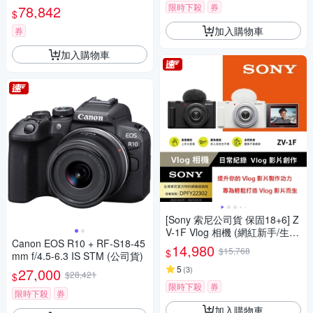
限時下殺
券
78,842
$
加入購物車
券
加入購物車
[Sony 索尼公司貨 保固18+6] Z
V-1F Vlog 相機 (網紅新手/生活
Canon EOS R10 + RF-S18-45
隨拍)
14,980
$15,768
$
mm f/4.5-6.3 IS STM (公司貨)
5
(
3
)
27,000
$28,421
$
限時下殺
券
限時下殺
券
加入購物車