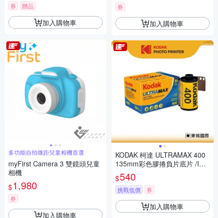
券
贈品
券
加入購物車
加入購物車
多功能自拍微距兒童相機首選
KODAK 柯達 ULTRAMAX 400
myFirst Camera 3 雙鏡頭兒童
135mm彩色膠捲負片底片 /ISO
相機
400 36張
540
$
1,980
$
挑戰低價
券
券
加入購物車
加入購物車