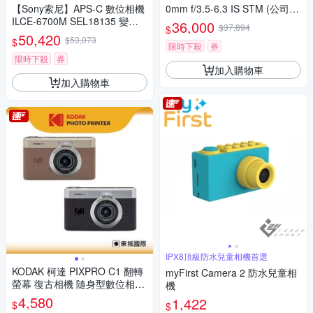
【Sony索尼】APS-C 數位相機
0mm f/3.5-6.3 IS STM (公司
ILCE-6700M SEL18135 變焦
貨)
36,000
$37,894
$
鏡組 (公司貨 保固18+6個月)
50,420
$53,073
$
限時下殺
券
限時下殺
券
加入購物車
加入購物車
IPX8頂級防水兒童相機首選
KODAK 柯達 PIXPRO C1 翻轉
myFirst Camera 2 防水兒童相
螢幕 復古相機 隨身型數位相機
機
+ 32G記憶卡組
4,580
1,422
$
$