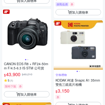
加入購物車
挑戰低價
券
加入購物車
CANON EOS R8 + RF24-50m
m F/4.5-6.3 IS STM 公司貨
43,900
$46,210
$
交換禮物
KODAK 柯達 Snapic A1 35mm
5
(
1
)
雙焦三鏡底片相機
限時下殺
券
3,150
$
加入購物車
券
加入購物車