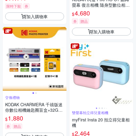
螢幕 復古相機 隨身型數位相機
限時下殺
券
+ 64G記憶卡組
4,680
$
加入購物車
券
贈品
加入購物車
交換禮物
KODAK CHARMERA 千禧版迷
你數位相機鑰匙圈盲盒+32G記
雙螢幕拍立得兒童相機
憶卡組
1,880
$
myFirst Insta 20 拍立得兒童相
機
券
贈品
2,464
$