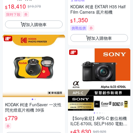
18,410
$19,378
KODAK 柯達 EKTAR H35 Half
$
Film Camera 底片相機
限時下殺
券
1,350
$
加入購物車
挑戰低價
券
加入購物車
KODAK 柯達 FunSaver 一次性
閃光燈底片相機 39張
779
【Sony索尼】APS-C 數位相機
$
ILCE-6700L SELP1650 電動變
券
焦鏡組(公司貨 保固18+6個月)
43,630
$45,926
$