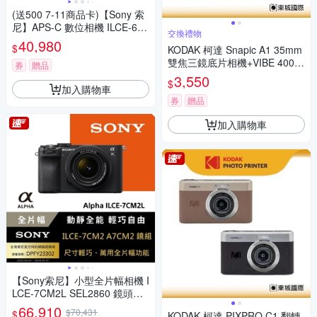
(送500 7-11商品卡)【Sony 索
尼】APS-C 數位相機 ILCE-670
交換禮物
0 單機身 (公司貨 保固18+6個
40,980
$
KODAK 柯達 Snapic A1 35mm
月)
雙焦三鏡底片相機+VIBE 400底
券
贈品
片組
3,550
$
加入購物車
券
贈品
加入購物車
【Sony索尼】小型全片幅相機 I
LCE-7CM2L SEL2860 鏡頭組
(公司貨 保固18+6個月)
66,910
$70,431
$
KODAK 柯達 PIXPRO C1 翻轉