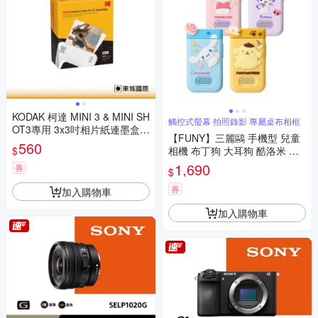
KODAK 柯達 MINI 3 & MINI SH
觸控式螢幕 拍照錄影 專屬桌布相框
OT3專用 3x3吋相片紙連墨盒(3
【FUNY】三麗鷗 手機型 兒童
0張) 公司貨
560
$
相機 布丁狗 大耳狗 酷洛米 帕
恰狗
1,690
券
$
券
加入購物車
加入購物車