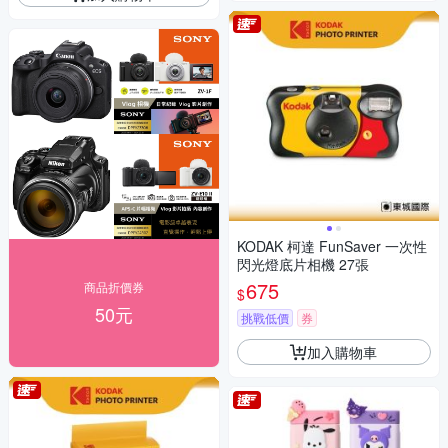
KODAK 柯達 FunSaver 一次性
閃光燈底片相機 27張
675
商品折價券
$
50元
挑戰低價
券
加入購物車