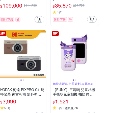
保固18+6個月)
109,000
35,870
$114,736
$37,757
$
$
5
(
2
)
限時下殺
券
限時下殺
券
觸控式螢幕 拍照錄影 專屬桌布相
框
KODAK 柯達 PIXPRO C1 翻
【FUNY】三麗鷗 兒童相機
轉螢幕 復古相機 隨身型數
手機型兒童相機 帕恰狗 大
位相機
耳狗 酷洛米
3,990
1,521
$
$
5
5
(
1
)
(
3
)
總銷量>50