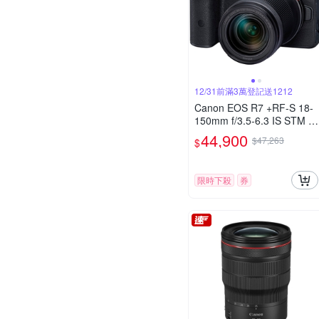
12/31前滿3萬登記送1212
Canon EOS R7 +RF-S 18-
150mm f/3.5-6.3 IS STM 公
司貨
44,900
$47,263
$
限時下殺
券