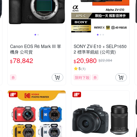
Canon EOS R6 Mark III 單
SONY ZV-E10 + SELP1650
機身 公司貨
2 標準單鏡組 (公司貨)
78,842
20,980
$22,084
$
$
5
(
1
)
券
限時下殺
券