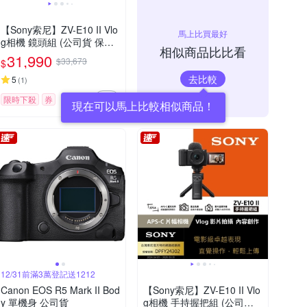
【Sony索尼】ZV-E10 II Vlo
馬上比買最好
g相機 鏡頭組 (公司貨 保固1
相似商品比比看
8+6個月)
31,990
$33,673
$
去比較
5
(
1
)
限時下殺
券
12/31前滿3萬登記送1212
Canon EOS R5 Mark II Bod
【Sony索尼】ZV-E10 II Vlo
y 單機身 公司貨
g相機 手持握把組 (公司貨