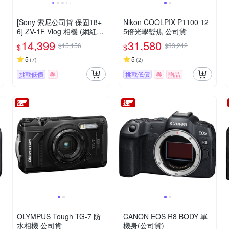
[Sony 索尼公司貨 保固18+
Nikon COOLPIX P1100 12
6] ZV-1F Vlog 相機 (網紅新
5倍光學變焦 公司貨
手/生活隨拍)
14,399
31,580
$15,156
$33,242
$
$
5
5
(
7
)
(
2
)
挑戰低價
券
挑戰低價
券
贈品
OLYMPUS Tough TG-7 防
CANON EOS R8 BODY 單
水相機 公司貨
機身(公司貨)