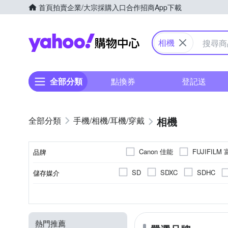
首頁
拍賣
企業/大宗採購入口
合作招商
App下載
Yahoo購物中心
相機
全部分類
點換券
登記送
相機
手機/相機/耳機/穿戴
Canon 佳能
FUJIFILM
品牌
SANRIO 三麗鷗
SONY
SD
SDXC
SDHC
儲存媒介
品牌名稱
翻轉式螢幕
一般型相機
無
2001萬~3000萬像素
1.9吋以下
公司貨
平行輸入
2.0~2.5吋
可觸控式螢幕
微單眼
1吋 CMO
無
CMOS
螢幕類型
相機類型
影像感應器
有效像素
螢幕尺寸
來源
801萬~1199萬
熱門推薦