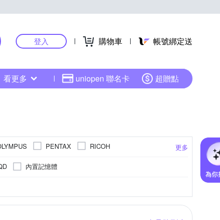
購物車
帳號綁定送
登入
看更多
uniopen 聯名卡
超贈點
OLYMPUS
PENTAX
RICOH
更多
內置記憶體
QD
800萬像素以下
4000萬像素以上
APSC
更多