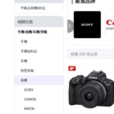
嚴選品牌
平輸品相機9折起
相關分類
手機/相機/耳機/穿戴
手機
手機福利品
相機 208 筆結果
耳機
智慧穿戴
相機
SONY
CANON
NIKON