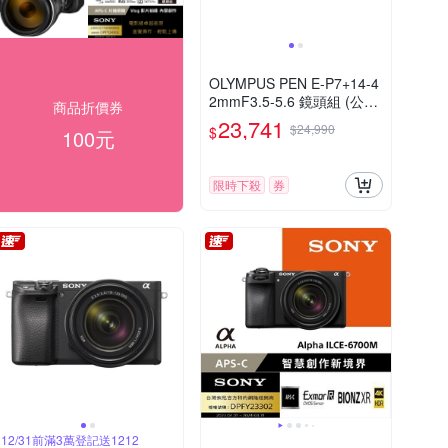
OLYMPUS PEN E-P7+14-4
2mmF3.5-5.6 鏡頭組 (公司
商品折價券
貨)
23,741
$24,990
$
100元
限時下殺
券
12/31前滿3萬登記送1212