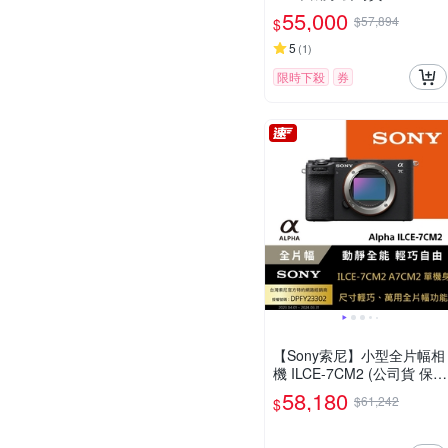
55,000
$57,894
$
5
(
1
)
限時下殺
券
【Sony索尼】小型全片幅相
機 ILCE-7CM2 (公司貨 保固
18+6個月)
58,180
$61,242
$