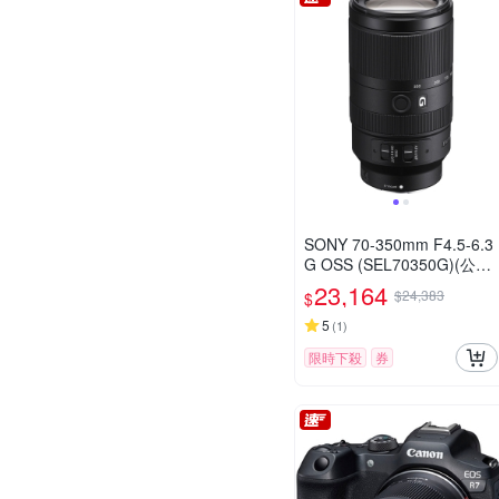
SONY 70-350mm F4.5-6.3
G OSS (SEL70350G)(公司
貨)
23,164
$24,383
$
5
(
1
)
限時下殺
券