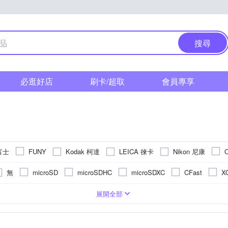
搜尋
必逛好店
刷卡/超取
會員專享
 富士
Kodak 柯達
LEICA 徠卡
Nikon 尼康
FUNY
 索尼
其他品牌
SAMYANG
無
microSD
microSDHC
microSDXC
CFast
X
S
單眼
2.5~2.9吋
1200萬~1600萬像素
無
BSI CMOS(高感光背照式)
類單眼相機(PASM功能)
固定式螢幕
3.0吋以上
3001萬~5000萬像素
無
拍立得
1/2.3吋 CMOS
後掀式螢幕
即可拍
1601萬~2000萬像素
1/3.1吋 CMOS
TFT LCD
展開全部