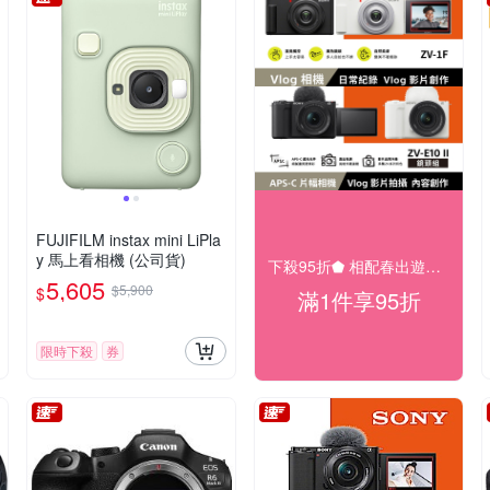
FUJIFILM instax mini LiPla
y 馬上看相機 (公司貨)
下殺95折⬟ 相配春出遊大促
5,605
$5,900
$
滿1件享95折
限時下殺
券