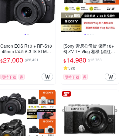
Canon EOS R10 + RF-S18
[Sony 索尼公司貨 保固18+
-45mm f/4.5-6.3 IS STM
6] ZV-1F Vlog 相機 (網紅新
(公司貨)
手/生活隨拍)
27,000
14,980
$28,421
$15,768
$
$
5
(
3
)
限時下殺
券
限時下殺
券