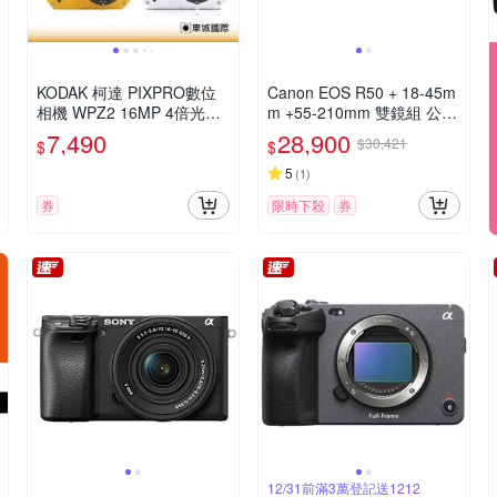
KODAK 柯達 PIXPRO數位
Canon EOS R50 + 18-45m
相機 WPZ2 16MP 4倍光學
m +55-210mm 雙鏡組 公司
變焦 防水數位相機 公司貨
貨
7,490
28,900
$30,421
$
$
5
(
1
)
券
限時下殺
券
12/31前滿3萬登記送1212