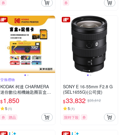
券
券
交換禮物
KODAK 柯達 CHARMERA
SONY E 16-55mm F2.8 G
迷你數位相機鑰匙圈盲盒+6
(SEL1655G)(公司貨)
4G記憶卡組
1,850
33,832
$35,612
$
$
5
5
(
1
)
(
1
)
券
贈品
限時下殺
券