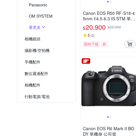
Panasonic
Canon EOS R50 RF-S18-4
OM SYSTEM
5mm f/4.5-6.3 IS STM 單鏡
組 公司貨
20,900
看更多
$22,000
$
5
(
2
)
相機鏡頭
限時下殺
券
攝影機/空拍機
手機配件
數位週邊配件
相機配件
行動電源/電池
Canon EOS R6 Mark II BO
DY 單機身 公司貨