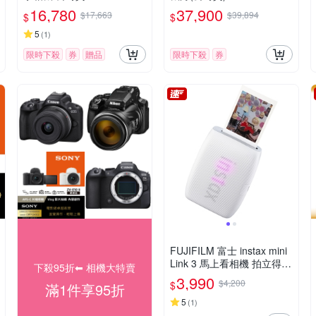
16,780
37,900
$17,663
$39,894
$
$
5
(
1
)
限時下殺
券
贈品
限時下殺
券
FUJIFILM 富士 instax mini
Link 3 馬上看相機 拍立得
下殺95折⬅︎ 相機大特賣
印相機 公司貨
3,990
$4,200
$
滿1件享95折
5
(
1
)