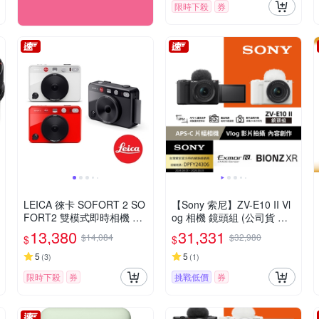
限時下殺
券
LEICA 徠卡 SOFORT 2 SO
【Sony 索尼】ZV-E10 II Vl
FORT2 雙模式即時相機 公
og 相機 鏡頭組 (公司貨 保
司貨
固18+6個月)
13,380
31,331
$14,084
$32,980
$
$
5
5
(
3
)
(
1
)
限時下殺
券
挑戰低價
券