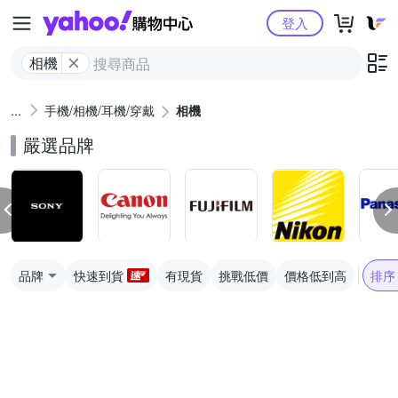
Yahoo購物中心
登入
相機
手機/相機/耳機/穿戴
相機
嚴選品牌
品牌
快速到貨
有現貨
挑戰低價
價格低到高
排序