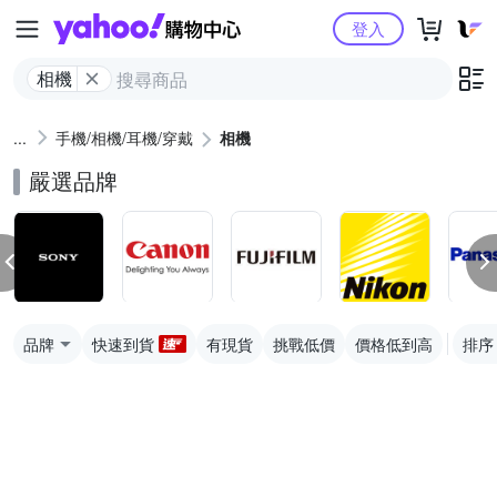
Yahoo購物中心
登入
相機
手機/相機/耳機/穿戴
相機
嚴選品牌
品牌
快速到貨
有現貨
挑戰低價
價格低到高
排序