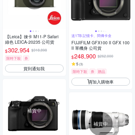
送1TB 記憶卡、閃傳卡盒
【Leica】徠卡 M11-P Safari
綠色 LEICA-20235 公司貨
FUJIFILM GFX100 II GFX 100
II 單機身 公司貨
302,954
$318,898
$
248,900
$262,000
$
限時下殺
券
5
(
3
)
貨到通知我
限時下殺
券
贈品
加入購物車
補貨中
補貨中