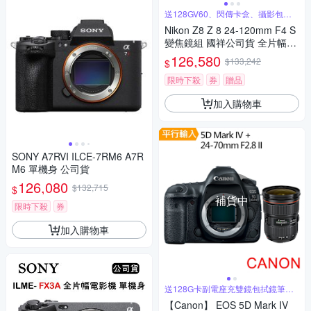
送128GV60、閃傳卡盒、攝影包等
好禮
Nikon Z8 Z 8 24-120mm F4 S
變焦鏡組 國祥公司貨 全片幅無
反光鏡相機
126,580
$133,242
$
限時下殺
券
贈品
加入購物車
SONY A7RVI ILCE-7RM6 A7R
M6 單機身 公司貨
126,080
$132,715
$
補貨中
限時下殺
券
加入購物車
送128G卡副電座充雙鏡包拭鏡筆背
帶等
【Canon】 EOS 5D Mark IV