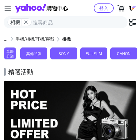
Yahoo購物中心
登入
相機
手機/相機/耳機/穿戴
相機
全部
其他品牌
SONY
FUJIFILM
CANON
分類
精選活動