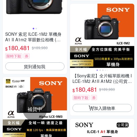
SONY 索尼 ILCE-1M2 單機身
A1 II A1m2 單眼數位相機 (公
司貨)
180,481
$189,980
$
限時下殺
券
貨到通知我
【Sony索尼】全片幅單眼相機 I
LCE-1M2 A1II A1M2 (公司貨
保固18+6個月)
180,481
$189,980
$
限時下殺
券
加入購物車
補貨中