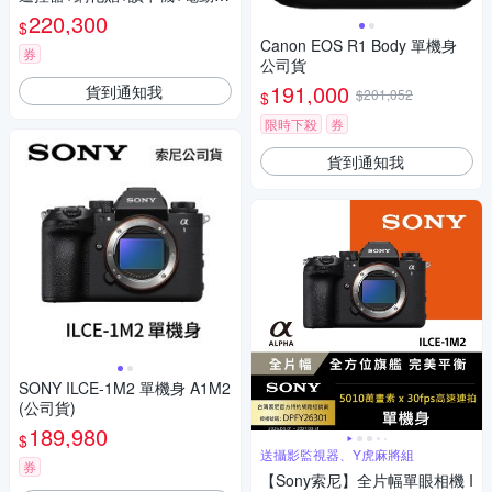
吹+防水後背包+LED補光燈+雙
220,300
$
槽充電器 A1M2 (公司貨)
Canon EOS R1 Body 單機身
券
公司貨
191,000
貨到通知我
$201,052
$
限時下殺
券
貨到通知我
SONY ILCE-1M2 單機身 A1M2
(公司貨)
189,980
$
送攝影監視器、Y虎麻將組
券
【Sony索尼】全片幅單眼相機 I