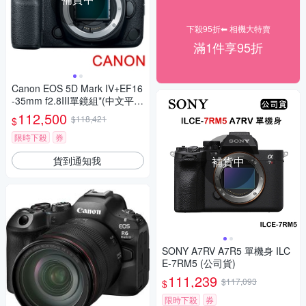
下殺95折⬅︎ 相機大特賣
滿1件享95折
Canon EOS 5D Mark IV+EF16
-35mm f2.8III單鏡組*(中文平
輸)
112,500
$118,421
$
限時下殺
券
貨到通知我
補貨中
SONY A7RV A7R5 單機身 ILC
E-7RM5 (公司貨)
111,239
$117,093
$
限時下殺
券