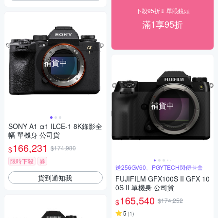
下殺95折⇓ 單眼鏡頭
滿1享95折
補貨中
補貨中
SONY A1 α1 ILCE-1 8K錄影全
幅 單機身 公司貨
166,231
$174,980
$
限時下殺
券
送256GV60、PGYTECH閃傳卡盒
貨到通知我
FUJIFILM GFX100S II GFX 10
0S II 單機身 公司貨
165,540
$174,252
$
5
(
1
)