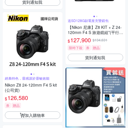
貨到通知我
送SD128G副電座充雙鏡包
【Nikon 尼康】Z8 KIT + Z 24-
120mm F4 S 旅遊鏡組*(平行輸
入)
127,900
$134,631
$
限時下殺
券
贈品
貨到通知我
經典特色，靈感源於靈敏效能
Nikon Z8 24-120mm F4 S kit
(公司貨)
126,580
$
券
贈品
加入購物車