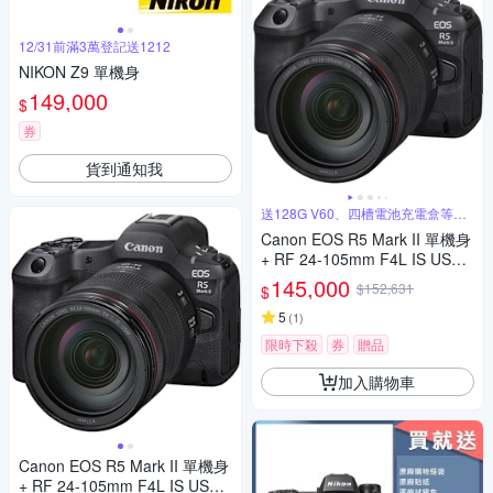
12/31前滿3萬登記送1212
NIKON Z9 單機身
149,000
$
券
貨到通知我
送128G V60、四槽電池充電盒等好
禮
Canon EOS R5 Mark II 單機身
+ RF 24-105mm F4L IS USM
變焦鏡組 公司貨
145,000
$152,631
$
5
(
1
)
限時下殺
券
贈品
加入購物車
Canon EOS R5 Mark II 單機身
+ RF 24-105mm F4L IS USM