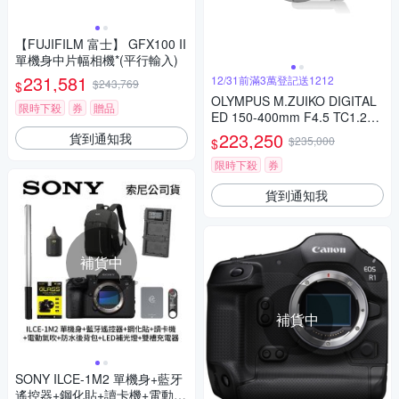
【FUJIFILM 富士】 GFX100 II
單機身中片幅相機*(平行輸入)
231,581
12/31前滿3萬登記送1212
$243,769
$
OLYMPUS M.ZUIKO DIGITAL
限時下殺
券
贈品
ED 150-400mm F4.5 TC1.25x
IS PRO 公司貨
223,250
貨到通知我
$235,000
$
限時下殺
券
貨到通知我
補貨中
補貨中
SONY ILCE-1M2 單機身+藍牙
遙控器+鋼化貼+讀卡機+電動氣