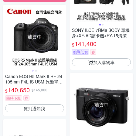
SONY ILCE-7RM6 BODY 單機
身+XF-AD讀卡機+EY-15清潔組
補貨中
+ZERO Y腳架+WK-7768相機
141,400
$
包+RMT-P1BTA遙控器+鋼化貼
α7RVI A7RM6 (公司貨)
挑戰低價
券
加入購物車
Canon EOS R5 Mark II RF 24-
105mm F4L IS USM 旅遊單鏡
組 R5M2 (公司貨)
140,650
$145,000
$
限時下殺
券
補貨中
貨到通知我