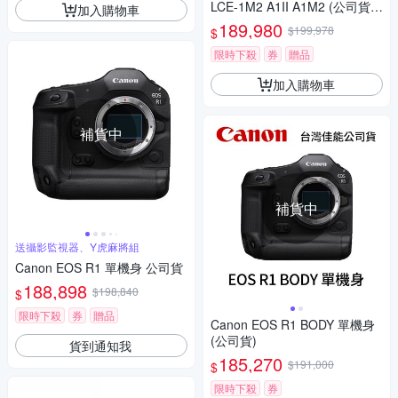
LCE-1M2 A1II A1M2 (公司貨
加入購物車
保固18+6個月)
189,980
$199,978
$
限時下殺
券
贈品
加入購物車
補貨中
補貨中
送攝影監視器、Y虎麻將組
Canon EOS R1 單機身 公司貨
188,898
$198,840
$
限時下殺
券
贈品
Canon EOS R1 BODY 單機身
(公司貨)
貨到通知我
185,270
$191,000
$
限時下殺
券