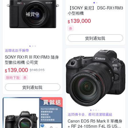
【SONY 索尼】 DSC-RX1RM3
小型相機
補貨中
139,000
$
券
貨到通知我
送聯名款手腕帶
SONY RX1R III RX1RM3 隨身
型數位相機 公司貨
139,000
$146,315
$
限時下殺
券
貨到通知我
送閃傳卡盒、蔡司清潔噴霧組
Canon EOS R5 Mark II 單機身
+ RF 24-105mm F4L IS USM