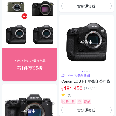
貨到通知我
補貨中
下殺95折⇓ 相機指定品
滿1件享95折
送Kodak 相機鑰匙圈
Canon EOS R1 單機身 公司貨
181,450
$191,000
$
5
(
1
)
限時下殺
券
贈品
貨到通知我
補貨中