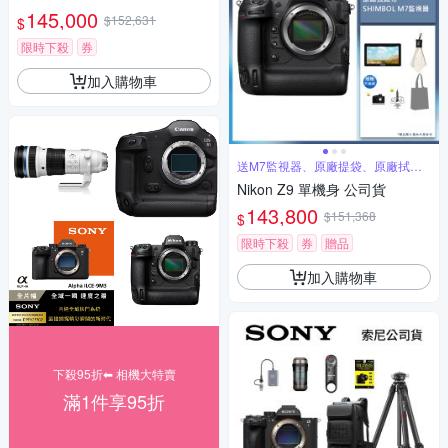
變焦鏡組 公司貨
145,000
$152,631
$
限時下殺
券
加入購物車
送M7監視器、原廠提袋、原廠拭鏡
布
Nikon Z9 單機身 公司貨
143,800
$151,368
$
限時下殺
券
贈品
加入購物車
下殺95折⬅︎ 相機大特賣
滿1件享95折