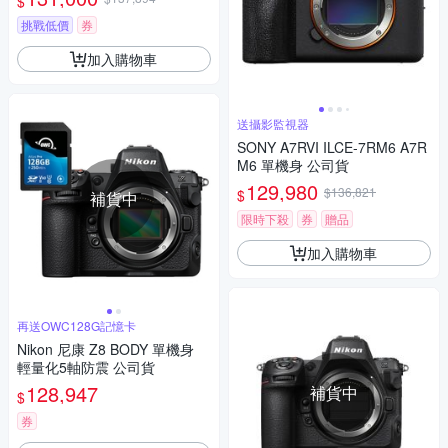
$
挑戰低價
券
加入購物車
送攝影監視器
SONY A7RVI ILCE-7RM6 A7R
M6 單機身 公司貨
129,980
$136,821
$
補貨中
限時下殺
券
贈品
加入購物車
再送OWC128G記憶卡
Nikon 尼康 Z8 BODY 單機身
輕量化5軸防震 公司貨
128,947
補貨中
$
券