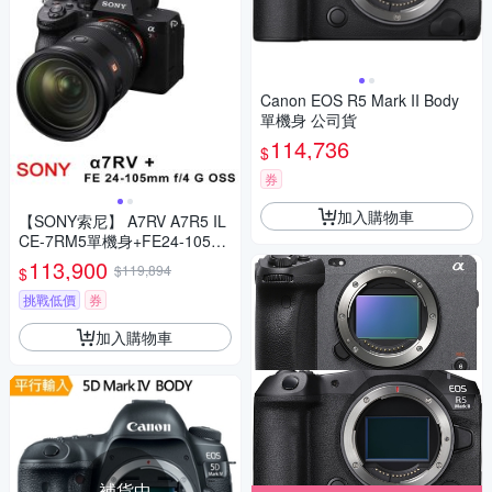
Canon EOS R5 Mark II Body
單機身 公司貨
114,736
$
券
加入購物車
【SONY索尼】 A7RV A7R5 IL
CE-7RM5單機身+FE24-105m
m G (*(中文平輸)
113,900
$119,894
$
挑戰低價
券
加入購物車
補貨中