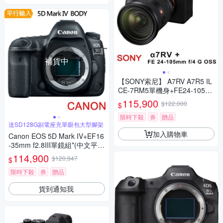
補貨中
【SONY索尼】 A7RV A7R5 IL
CE-7RM5單機身+FE24-105m
m G (*(中文平輸)
115,900
$122,000
$
限時下殺
券
贈品
送SD128G副電座充單眼包大型腳架
加入購物車
Canon EOS 5D Mark IV+EF16
-35mm f2.8III單鏡組*(中文平
輸)
114,900
$120,947
$
限時下殺
券
贈品
貨到通知我