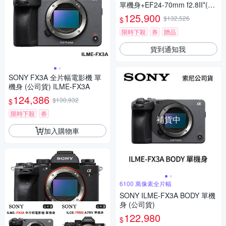
單機身+EF24-70mm f2.8II*(中
文平輸)
125,900
$132,526
$
限時下殺
券
贈品
貨到通知我
SONY FX3A 全片幅電影機 單
機身 (公司貨) ILME-FX3A
124,386
$130,932
$
限時下殺
券
補貨中
加入購物車
6100 萬像素全片幅
SONY ILME-FX3A BODY 單機
身 (公司貨)
122,980
$