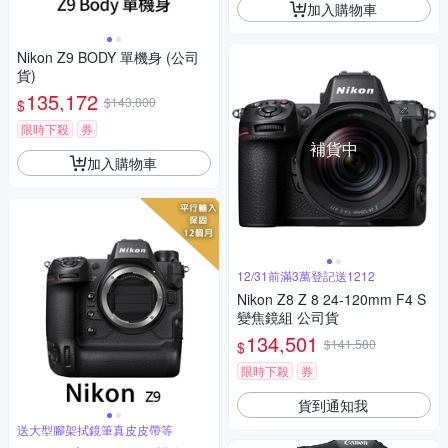
加入購物車
Nikon Z9 BODY 單機身 (公司
貨)
135,172
$143,800
$
限時下殺
券
補貨中
加入購物車
12/31前滿3萬登記送1212
Nikon Z8 Z 8 24-120mm F4 S
變焦鏡組 公司貨
134,501
$141,580
$
限時下殺
券
貨到通知我
送大型腳架拭鏡筆真皮皮帶等