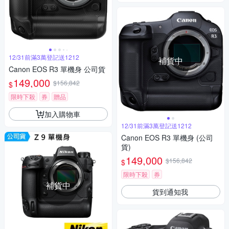
12/31前滿3萬登記送1212
補貨中
Canon EOS R3 單機身 公司貨
149,000
$156,842
$
限時下殺
券
贈品
加入購物車
12/31前滿3萬登記送1212
Canon EOS R3 單機身 (公司
貨)
149,000
$156,842
$
限時下殺
券
補貨中
貨到通知我