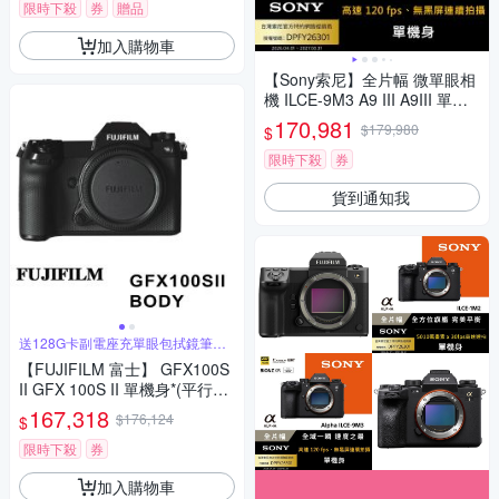
限時下殺
券
贈品
加入購物車
【Sony索尼】全片幅 微單眼相
機 ILCE-9M3 A9 III A9III 單機
身 (公司貨 保固18+6個月)
170,981
$179,980
$
限時下殺
券
貨到通知我
送128G卡副電座充單眼包拭鏡筆背
帶
【FUJIFILM 富士】 GFX100S
II GFX 100S II 單機身*(平行輸
入)
167,318
$176,124
$
限時下殺
券
加入購物車