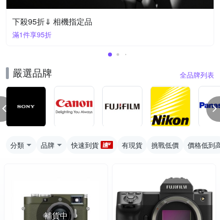
下殺95折⇓ 相機指定品
滿1件享95折
嚴選品牌
全品牌列表
分類
品牌
快速到貨
有現貨
挑戰低價
價格低到
補貨中