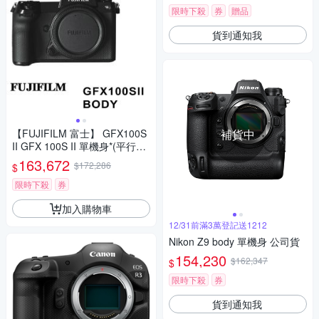
限時下殺
券
贈品
貨到通知我
【FUJIFILM 富士】 GFX100S
補貨中
II GFX 100S II 單機身*(平行輸
入)
163,672
$172,286
$
限時下殺
券
加入購物車
12/31前滿3萬登記送1212
Nikon Z9 body 單機身 公司貨
154,230
$162,347
$
限時下殺
券
貨到通知我