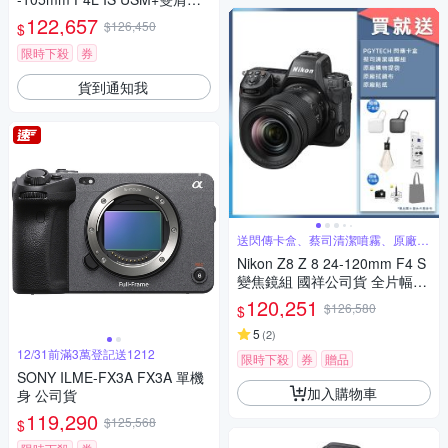
背包+藍芽遙控器+UCN2充電器
122,657
$126,450
$
+BB nano電動氣吹+鋼化貼+清
潔組 R6M3(公司貨)
限時下殺
券
貨到通知我
送閃傳卡盒、蔡司清潔噴霧、原廠提
袋等好禮
Nikon Z8 Z 8 24-120mm F4 S
變焦鏡組 國祥公司貨 全片幅無
反光鏡相機
120,251
$126,580
$
5
(
2
)
12/31前滿3萬登記送1212
限時下殺
券
贈品
SONY ILME-FX3A FX3A 單機
加入購物車
身 公司貨
119,290
$125,568
$