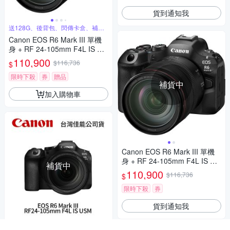
貨到通知我
送128G、後背包、閃傳卡盒、補光
燈
Canon EOS R6 Mark III 單機
身 + RF 24-105mm F4L IS US
M 鏡頭 公司貨
110,900
$116,736
$
限時下殺
券
贈品
補貨中
加入購物車
Canon EOS R6 Mark III 單機
身 + RF 24-105mm F4L IS US
補貨中
M 鏡頭 公司貨
110,900
$116,736
$
限時下殺
券
貨到通知我