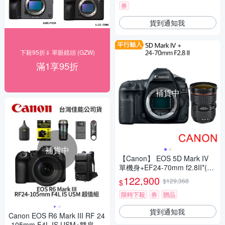
券
貨到通知我
下殺95折⇓ 單眼鏡頭 (GZW)
滿1享95折
補貨中
補貨中
【Canon】 EOS 5D Mark IV
單機身+EF24-70mm f2.8II*(中
文平輸)
122,900
$129,368
$
限時下殺
券
贈品
貨到通知我
Canon EOS R6 Mark III RF 24
-105mm F4L IS USM+雙肩後