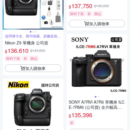
變焦鏡組 公司貨
137,750
$145,000
$
限時下殺
券
贈品
加入購物車
送閃傳卡盒、蔡司噴霧、原廠提袋、
原廠貼紙
Nikon Z9 單機身 公司貨
136,610
$143,800
$
限時下殺
券
贈品
加入購物車
SONY A7RVI A7R6 單機身 ILC
E-7RM6 (公司貨) 全片幅高解
析度相機
135,396
$
券