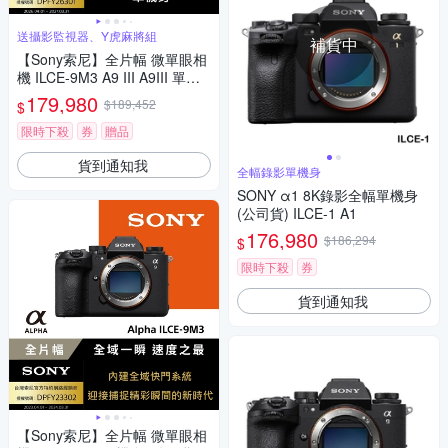
送攝影監視器、Y虎麻將組
補貨中
【Sony索尼】全片幅 微單眼相
機 ILCE-9M3 A9 III A9III 單機
身 (公司貨 保固18+6個月)
179,980
$189,452
$
限時下殺
券
贈品
貨到通知我
全幅錄影單機身
SONY α1 8K錄影全幅單機身
(公司貨) ILCE-1 A1
176,980
$186,294
$
限時下殺
券
貨到通知我
【Sony索尼】全片幅 微單眼相