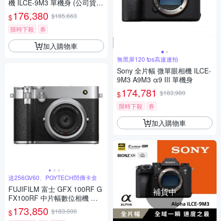
機 ILCE-9M3 單機身 (公司貨
保固18+6個月)
176,380
$185,663
$
限時下殺
券
加入購物車
無黑屏120 fps高速連拍
Sony 全片幅 微單眼相機 ILCE-
9M3 A9M3 α9 III 單機身
174,781
$183,980
$
限時下殺
券
加入購物車
送256GV60、PGYTECH閃傳卡盒
FUJIFILM 富士 GFX 100RF G
補貨中
FX100RF 中片幅數位相機 公
司貨
173,850
$183,000
$