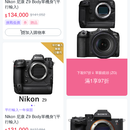
Nikon 尼康 Z9 Body單機身*(平
行輸入)
134,000
$141,052
$
挑戰低價
券
贈品
加入購物車
下殺97折⇓ 單眼鏡頭 (ZG)
滿1享97折
平行輸入一年保固
Nikon 尼康 Z9 Body單機身*(平
行輸入)
131,000
$137,894