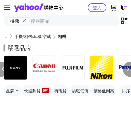
Yahoo購物中心
登入
相機
手機/相機/耳機/穿戴
相機
嚴選品牌
品牌
快速到貨
有現貨
挑戰低價
價格低到高
排序