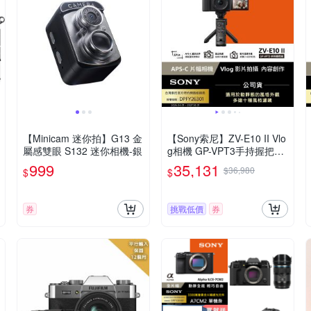
【Minicam 迷你拍】G13 金
【Sony索尼】ZV-E10 II Vlo
屬感雙眼 S132 迷你相機-銀
g相機 GP-VPT3手持握把組
(公司貨 保固18+6個月)
999
35,131
$36,980
$
$
券
挑戰低價
券