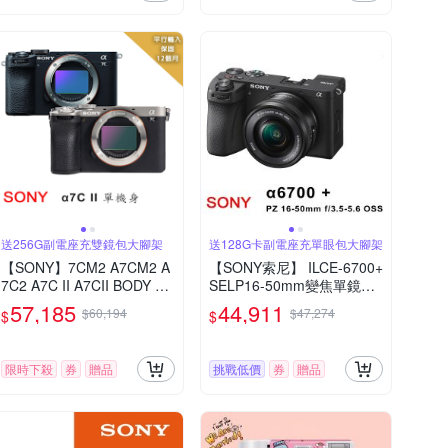
送256G副電座充雙鏡包大腳架
送128G卡副電座充單眼包大腳架
【SONY】7CM2 A7CM2 A
【SONY索尼】 ILCE-6700+
7C2 A7C II A7CII BODY 單
SELP16-50mm變焦單鏡組
機身(*(中文平輸)
(平行輸入)
57,185
44,911
$60,194
$47,274
$
$
限時下殺
券
贈品
挑戰低價
券
贈品