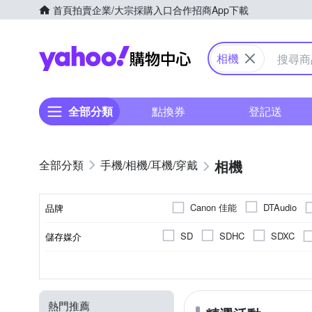
首頁
拍賣
企業/大宗採購入口
合作招商
App下載
Yahoo購物中心
相機
全部分類
點換券
登記送
相機
手機/相機/耳機/穿戴
Canon 佳能
DTAudio
品牌
Panason
OM SYSTEM
SD
SDHC
SDXC
儲存媒介
品牌名稱
YOMIX 優迷
SAMYANG
翻轉式螢幕
2001萬~3000萬像素
微單眼
1.9吋以下
1/8000秒
無
單眼
1/4000秒
2.0~2.5吋
可觸控式螢幕
1吋 CMO
一般型
300
1
CMOS
螢幕類型
有效像素
影像感應器
相機類型
螢幕尺寸
最快快門速度
800萬像素以下
1200萬像
Live MOS
CCD
熱門推薦