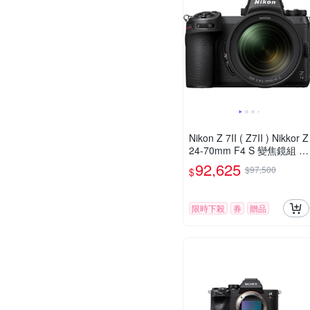
Nikon Z 7II ( Z7II ) Nikkor Z
24-70mm F4 S 變焦鏡組 公
司貨
92,625
$97,500
$
限時下殺
券
贈品