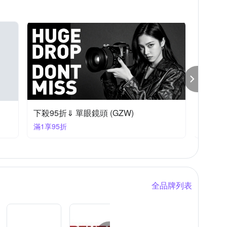
下殺95折⇓ 單眼鏡頭 (GZW)
下殺97
滿1享95折
滿1享9
全品牌列表