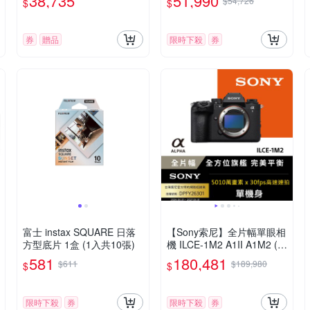
38,735
51,990
$54,726
$
$
普拉斯公司貨
券
贈品
限時下殺
券
富士 instax SQUARE 日落
【Sony索尼】全片幅單眼相
方型底片 1盒 (1入共10張)
機 ILCE-1M2 A1II A1M2 (公
司貨 保固18+6個月)
581
180,481
$611
$189,980
$
$
限時下殺
券
限時下殺
券