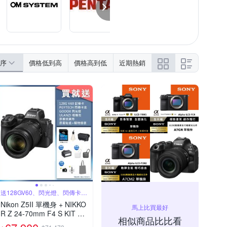
序
價格低到高
價格高到低
近期熱銷
送128GV60、閃光燈、閃傳卡
盒、背包
Nikon Z5II 單機身 + NIKKO
馬上比買最好
R Z 24-70mm F4 S KIT 變
相似商品比比看
焦鏡組 公司貨