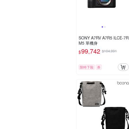
SONY A7RV A7R5 ILCE-7R
M5 單機身
99,742
$104,991
$
限時下殺
券