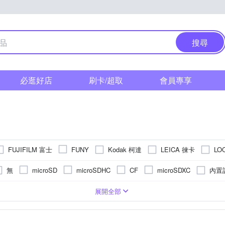
搜尋
必逛好店
刷卡/超取
會員專享
FUJIFILM 富士
Kodak 柯達
LEICA 徠卡
LO
FUNY
ic 國際牌
Polaroid 寶麗萊
PENTAX
RASTO
RICOH
無
內置
microSD
microSDHC
CF
microSDXC
其他品牌
S
相機
1萬~5000萬像素
/16000秒
2.5~2.9吋
1/2.3吋 CMOS
類單眼相機(PASM功能)
1/32000秒
3.0吋以上
無
無
BSI CMOS(高感光背照式)
1200萬~1600萬像素
固定式螢幕
1/6000秒
無
拍立得
後掀式螢幕
1/2000秒以下
即可拍
5001萬像素以上
1/
TFT LCD
APSC
展開全部
素以下
801萬~1199萬
3001萬~4000萬像素