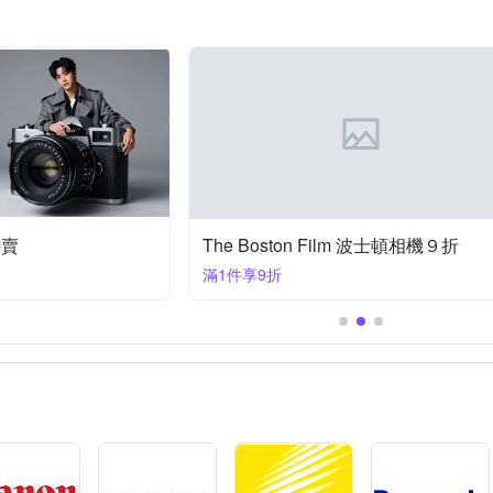
特賣
The Boston Film 波士頓相機９折
滿1件享9折