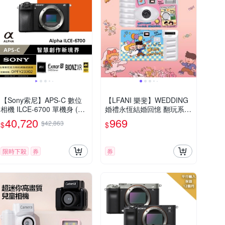
【Sony索尼】APS-C 數位
【LFANI 樂斐】WEDDING
相機 ILCE-6700 單機身 (公
婚禮永恆結婚回憶 翻玩系列
司貨 保固18+6個月)
彩色27張一次性閃光即可拍
40,720
969
$42,863
$
$
相機
限時下殺
券
券