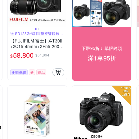
送 SD128G卡副電座充雙鏡包大
腳架
【FUJIFILM 富士】X-T30II
+XC15-45mm+XF55-200m
下殺95折⇓ 單眼鏡頭
m*(平行輸入)-銀色
58,800
$61,894
$
滿1享95折
挑戰低價
券
贈品