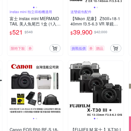
instax mini 拍立得相機適用
送雙鏡包配件
富士 instax mini MERMAID
【Nikon 尼康】 Z50II+18-1
TAIL 美人魚尾巴 1盒 (1入共
40mm f3.5-6.3 VR 單鏡組*
10張)
(平行輸入)
521
39,900
$548
$42,000
$
$
限時下殺
券
挑戰低價
券
贈品
Canon EOS R50 RF-S 18-
【FUJIFILM 富士 】X-T30 I