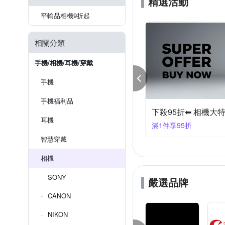
精選活動
平輸品相機9折起
相關分類
手機/相機/耳機/穿戴
手機
手機福利品
94折⇓ 單眼鏡頭 (ZG)
下殺95折⬅︎ 相機大
耳機
享94折
滿1件享95折
智慧穿戴
相機
SONY
嚴選品牌
CANON
NIKON