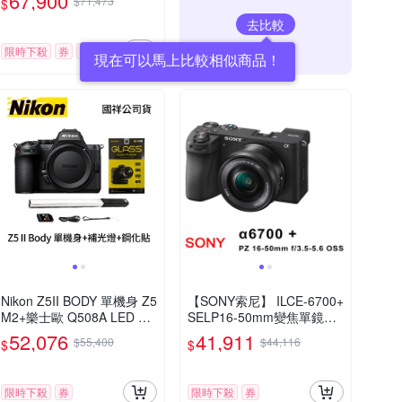
67,900
$71,473
$
去比較
限時下殺
券
贈品
現在可以馬上比較相似商品！
Nikon Z5II BODY 單機身 Z5
【SONY索尼】 ILCE-6700+
M2+樂士歐 Q508A LED 補
SELP16-50mm變焦單鏡組
光燈+鋼化貼 (公司貨)
(平行輸入)
52,076
41,911
$55,400
$44,116
$
$
限時下殺
券
限時下殺
券