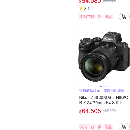
54,980
$57,873
$
5
(
1
)
限時下殺
券
贈品
送原廠拭鏡布、記憶卡防護盒、
蔡司清潔組
Nikon Z5II 單機身 + NIKKO
R Z 24-70mm F4 S KIT 變
焦鏡組 公司貨
64,505
$67,900
$
限時下殺
券
贈品