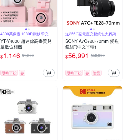
4800萬像素 1080P錄影 帶充電
送256G副電座充雙鏡包大腳架大
倉
全配
YT-Y4000 超迷你高畫質兒
SONY A7C+28-70mm 變焦
童數位相機
鏡組*(中文平輸)
1,146
56,991
$1,206
$59,990
$
$
限時下殺
券
限時下殺
券
贈品