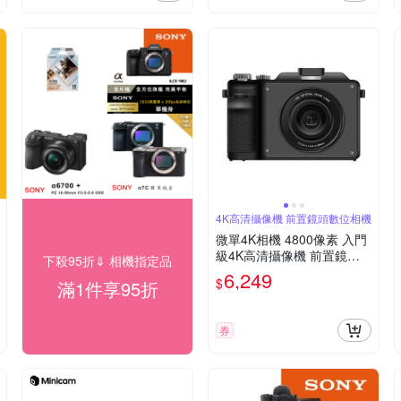
4K高清攝像機 前置鏡頭數位相機
微單4K相機 4800像素 入門
級4K高清攝像機 前置鏡頭
下殺95折⇓ 相機指定品
數位相機
6,249
$
滿1件享95折
券