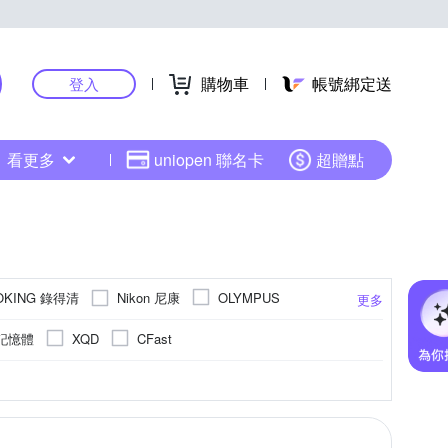
購物車
帳號綁定送
登入
看更多
uniopen 聯名卡
超贈點
OKING 錄得清
Nikon 尼康
OLYMPUS
更多
SANRIO 三麗鷗
SONY 索尼
Sigma
記憶體
XQD
CFast
3.1吋 CMOS
4000萬像素以上
1/2.3吋 CCD
1601萬~2000萬像素
M4/3
更多
更多