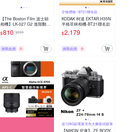
交換禮物 / BT21聯名款
【The Boston Film 波士頓
KODAK 柯達 EKTAR H35N
相機】LK-027 G2 進階翻轉
半格菲林相機-BT21聯名款
式螢幕 掌心迷你數位相機
810
2,179
$899
$
$
挑戰低價
券
挑戰低價
券
送128G副電座充包大腳架拭鏡筆
【NIKON 尼康】 ZF BODY