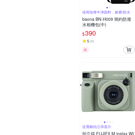
採用加厚牛津面料，耐磨/防水
baona BN-H009 簡約防潑
水相機包(中)
390
$
5
(
1
)
券
送寬幅拍立得底片
拍立得 FUJIFILM instax WI