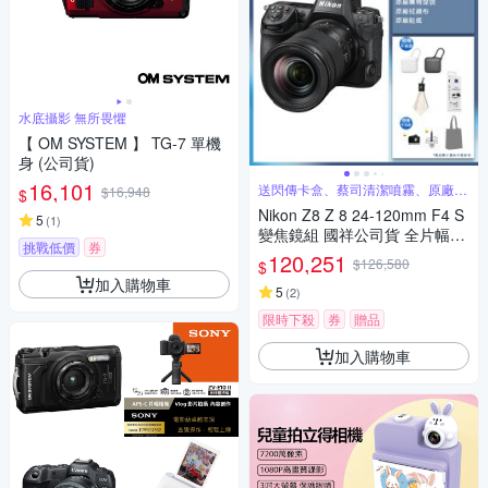
水底攝影 無所畏懼
【 OM SYSTEM 】 TG-7 單機
身 (公司貨)
16,101
送閃傳卡盒、蔡司清潔噴霧、原廠提
$16,948
$
袋等好禮
Nikon Z8 Z 8 24-120mm F4 S
5
(
1
)
變焦鏡組 國祥公司貨 全片幅無
挑戰低價
券
反光鏡相機
120,251
$126,580
$
加入購物車
5
(
2
)
限時下殺
券
贈品
加入購物車