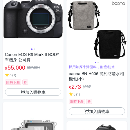
Canon EOS R6 Mark II BODY
單機身 公司貨
55,000
採用加厚牛津面料，耐磨/防水
$57,894
$
baona BN-H006 簡約防潑水相
5
(
1
)
機包(小)
限時下殺
券
273
$287
$
加入購物車
5
(
1
)
限時下殺
券
加入購物車