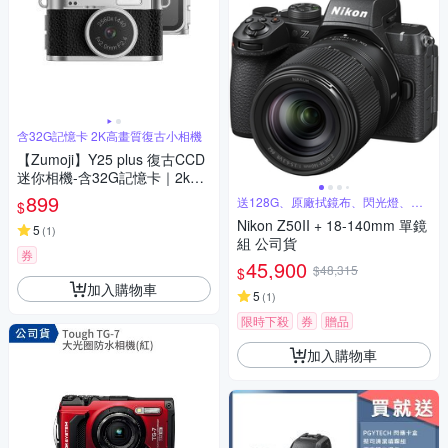
含32G記憶卡 2K高畫質復古小相機
【Zumoji】Y25 plus 復古CCD
迷你相機-含32G記憶卡｜2k畫
質 大螢幕 網紅推薦款 穿搭配件
899
送128G、原廠拭鏡布、閃光燈、閃
$
聖誕禮物
傳卡盒
Nikon Z50II + 18-140mm 單鏡
5
(
1
)
組 公司貨
券
45,900
$48,315
$
加入購物車
5
(
1
)
限時下殺
券
贈品
加入購物車