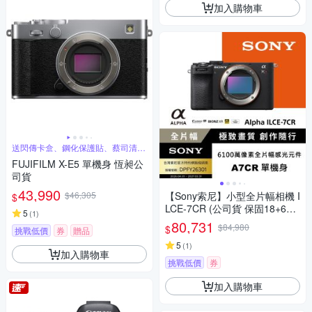
加入購物車
送閃傳卡盒、鋼化保護貼、蔡司清潔
噴霧組
FUJIFILM X-E5 單機身 恆昶公
司貨
43,990
$46,305
【Sony索尼】小型全片幅相機 I
$
LCE-7CR (公司貨 保固18+6個
5
(
1
)
月) A7CR
80,731
$84,980
$
挑戰低價
券
贈品
5
(
1
)
加入購物車
挑戰低價
券
加入購物車