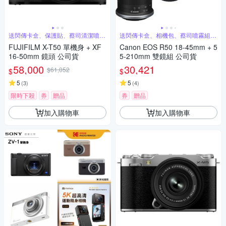
送閃傳卡盒、保護貼、蔡司清潔噴霧
送閃傳卡盒、相機包、蔡司噴霧組、
組
保護貼
FUJIFILM X-T50 單機身 + XF
Canon EOS R50 18-45mm + 5
16-50mm 鏡頭 公司貨
5-210mm 雙鏡組 公司貨
58,000
30,421
$61,052
$
$
5
5
(
3
)
(
4
)
限時下殺
券
贈品
券
贈品
加入購物車
加入購物車