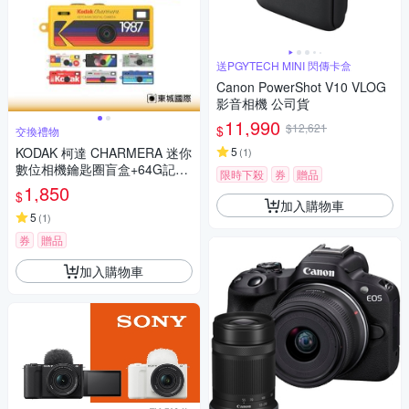
送PGYTECH MINI 閃傳卡盒
Canon PowerShot V10 VLOG
影音相機 公司貨
11,990
$12,621
$
交換禮物
KODAK 柯達 CHARMERA 迷你
5
(
1
)
數位相機鑰匙圈盲盒+64G記憶
限時下殺
券
贈品
卡組
1,850
$
加入購物車
5
(
1
)
券
贈品
加入購物車