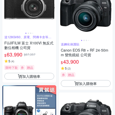
送128GV60、原電、閃傳卡盒等超
值禮
FUJIFILM 富士 X100VI 無反式
送鋼化保護貼
數位相機 公司貨
Canon EOS R8 + RF 24-50m
63,990
$67,357
m 變焦鏡組 公司貨
$
43,900
5
(
4
)
$
限時下殺
券
贈品
5
(
2
)
券
贈品
加入購物車
加入購物車