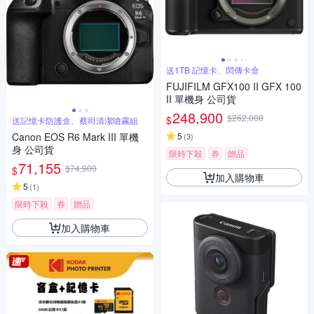
送1TB 記憶卡、閃傳卡盒
FUJIFILM GFX100 II GFX 100
II 單機身 公司貨
248,900
$262,000
$
送記憶卡防護盒、蔡司清潔噴霧組
Canon EOS R6 Mark III 單機
5
(
3
)
身 公司貨
限時下殺
券
贈品
71,155
$74,900
$
加入購物車
5
(
1
)
限時下殺
券
贈品
加入購物車