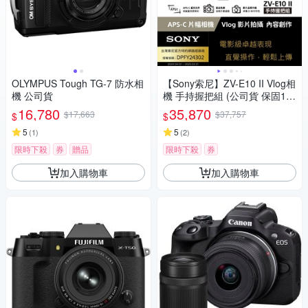
OLYMPUS Tough TG-7 防水相
【Sony索尼】ZV-E10 II Vlog相
機 公司貨
機 手持握把組 (公司貨 保固18
+6個月)
16,780
35,870
$17,663
$37,757
$
$
5
5
(
1
)
(
2
)
限時下殺
券
贈品
限時下殺
券
加入購物車
加入購物車