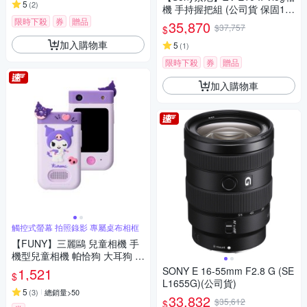
5
(
2
)
機 手持握把組 (公司貨 保固18
+6個月)
限時下殺
券
贈品
35,870
$37,757
$
加入購物車
5
(
1
)
限時下殺
券
贈品
加入購物車
觸控式螢幕 拍照錄影 專屬桌布相框
【FUNY】三麗鷗 兒童相機 手
機型兒童相機 帕恰狗 大耳狗 酷
洛米
1,521
SONY E 16-55mm F2.8 G (SE
$
L1655G)(公司貨)
5
(
3
)
總銷量>50
33,832
$35,612
$