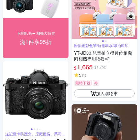
下殺95折⬅︎ 相機大特賣
滿1件享95折
附掛繩彩色筆/無需墨水/即拍即印
YT-JD30 兒童拍立得數位相機
附相機專用紙卷×2
1,665
$1,752
$
5
(
1
)
限時下殺
券
加入購物車
送記憶卡防護盒、原廠提袋、蔡司噴
霧等好禮