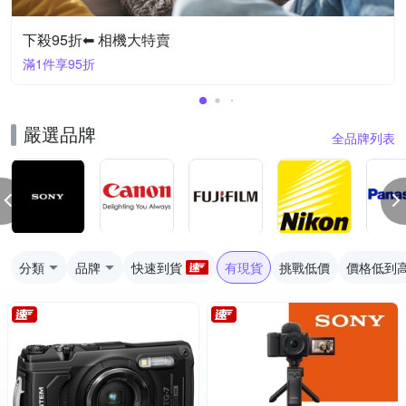
下殺95折⬅︎ 相機大特賣
滿1件享95折
嚴選品牌
全品牌列表
分類
品牌
快速到貨
有現貨
挑戰低價
價格低到