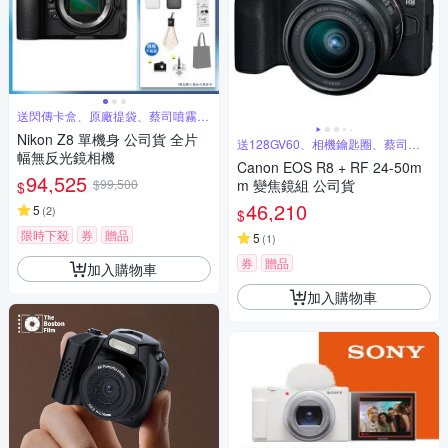
送閃傳卡盒、原廠提袋、蔡司噴霧組
等好禮
Nikon Z8 單機身 公司貨 全片
送128GV60、相機鑰匙圈、蔡司噴
幅無反光鏡相機
霧
Canon EOS R8 + RF 24-50m
94,525
$99,500
m 變焦鏡組 公司貨
$
46,210
5
(
2
)
$
限時下殺
券
贈品
5
(
1
)
券
贈品
加入購物車
加入購物車