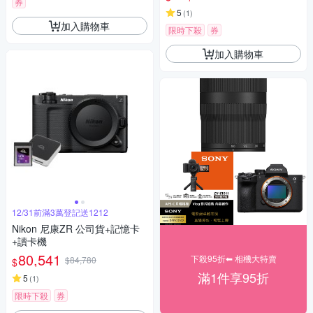
券
5
(
1
)
加入購物車
限時下殺
券
加入購物車
12/31前滿3萬登記送1212
Nikon 尼康ZR 公司貨+記憶卡
+讀卡機
80,541
下殺95折⬅︎ 相機大特賣
$84,780
$
滿1件享95折
5
(
1
)
限時下殺
券