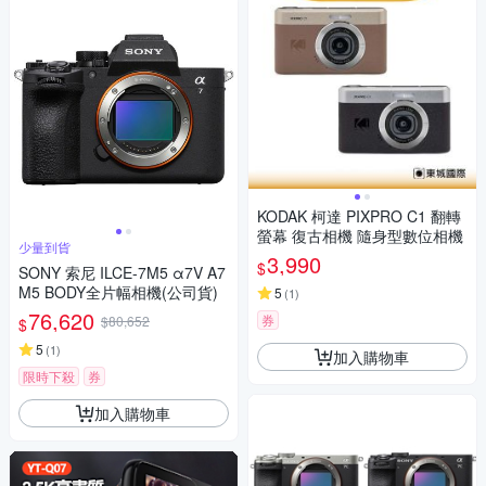
KODAK 柯達 PIXPRO C1 翻轉
螢幕 復古相機 隨身型數位相機
少量到貨
3,990
$
SONY 索尼 ILCE-7M5 α7V A7
M5 BODY全片幅相機(公司貨)
5
(
1
)
76,620
券
$80,652
$
5
(
1
)
加入購物車
限時下殺
券
加入購物車