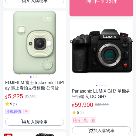
滿1件享95折
加入購物車
FUJIFILM 富士 instax mini LiPl
ay 馬上看拍立得相機 公司貨
Panasonic LUMIX GH7 單機身
5,225
$5,500
平行輸入 DC-GH7
$
59,900
5
(
1
)
$63,052
$
挑戰低價
券
5
(
1
)
限時下殺
券
加入購物車
加入購物車