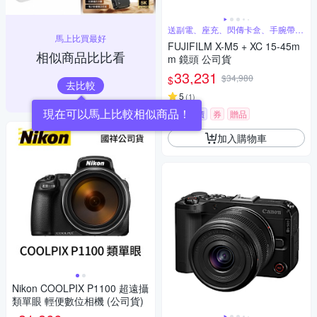
送副電、座充、閃傳卡盒、手腕帶、
馬上比買最好
蔡司噴霧
FUJIFILM X-M5 + XC 15-45m
相似商品比比看
m 鏡頭 公司貨
33,231
$34,980
$
去比較
5
(
1
)
挑戰低價
券
贈品
加入購物車
Nikon COOLPIX P1100 超遠攝
類單眼 輕便數位相機 (公司貨)