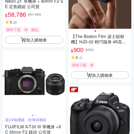
Nikon ZF 單機身 + 40mm F2 S
E 定焦鏡組 公司貨
58,786
$61,880
$
5
(
2
)
限時下殺
券
贈品
【The Boston Film 波士頓相
加入購物車
機】HJD-02 輕巧隨身 4K高畫
質迷你單眼數位相機
900
$999
$
5
(
1
)
限時下殺
券
加入購物車
送UV保護鏡、吹球拭筆組
FUJIFILM X-T30 III 單機身 +X
C 35mm F2 鏡頭 公司貨