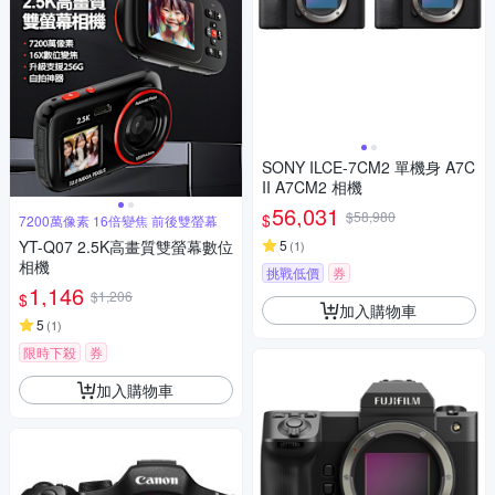
SONY ILCE-7CM2 單機身 A7C
II A7CM2 相機
56,031
$58,980
$
7200萬像素 16倍變焦 前後雙螢幕
YT-Q07 2.5K高畫質雙螢幕數位
5
(
1
)
相機
挑戰低價
券
1,146
$1,206
$
加入購物車
5
(
1
)
限時下殺
券
加入購物車