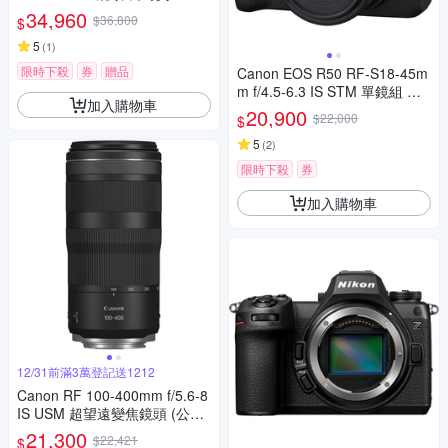
34,960
$36,800
$
5
(
1
)
限時下殺
券
贈品
Canon EOS R50 RF-S18-45m
m f/4.5-6.3 IS STM 單鏡組 公
加入購物車
司貨
20,900
$22,000
$
5
(
2
)
限時下殺
券
加入購物車
12/31前滿3萬登記送1212
Canon RF 100-400mm f/5.6-8
IS USM 超望遠變焦鏡頭 (公司
貨)
21,300
$22,421
$