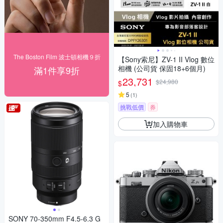
The Boston Film 波士頓相機９折
【Sony索尼】ZV-1 II Vlog 數位
相機 (公司貨 保固18+6個月)
滿1件享9折
23,731
$24,980
$
5
(
1
)
挑戰低價
券
加入購物車
SONY 70-350mm F4.5-6.3 G