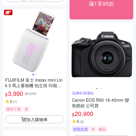
滿1享95折
FUJIFILM 富士 instax mini Lin
k 3 馬上看相機 拍立得 印相機
公司貨
3,990
送鋼化保護貼
$4,200
$
Canon EOS R50 18-45mm 變
5
(
1
)
焦鏡組 公司貨
限時下殺
券
20,900
$
加入購物車
5
(
3
)
挑戰低價
券
贈品