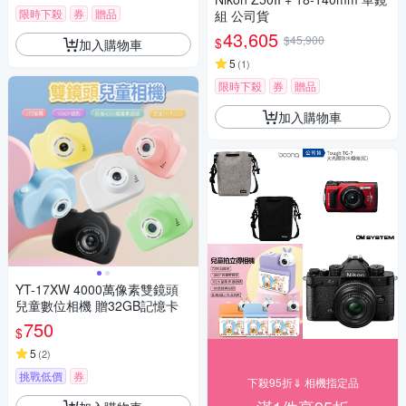
限時下殺
券
贈品
組 公司貨
43,605
$45,900
$
加入購物車
5
(
1
)
限時下殺
券
贈品
加入購物車
YT-17XW 4000萬像素雙鏡頭
兒童數位相機 贈32GB記憶卡
750
$
5
(
2
)
挑戰低價
券
下殺95折⇓ 相機指定品