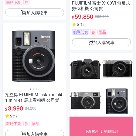
限時下殺
券
FUJIFILM 富士 X100VI 無反式
數位相機 公司貨
加入購物車
59,850
$63,000
$
5
(
3
)
挑戰低價
券
贈品
加入購物車
拍立得 FUJIFILM instax mini4
1 mini 41 馬上看相機 公司貨
3,990
$4,200
$
5
(
1
)
限時下殺
券
贈品
下殺95折⇓ 單眼鏡頭
加入購物車