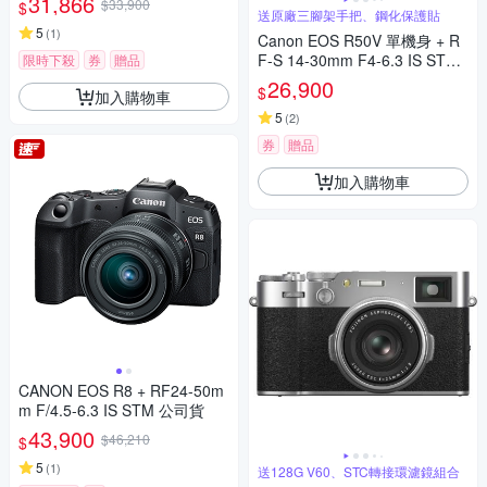
31,866
$33,900
$
送原廠三腳架手把、鋼化保護貼
5
(
1
)
Canon EOS R50V 單機身 + R
F-S 14-30mm F4-6.3 IS STM
限時下殺
券
贈品
PZ 變焦鏡組 公司貨
26,900
$
加入購物車
5
(
2
)
券
贈品
加入購物車
CANON EOS R8 + RF24-50m
m F/4.5-6.3 IS STM 公司貨
43,900
$46,210
$
5
(
1
)
送128G V60、STC轉接環濾鏡組合