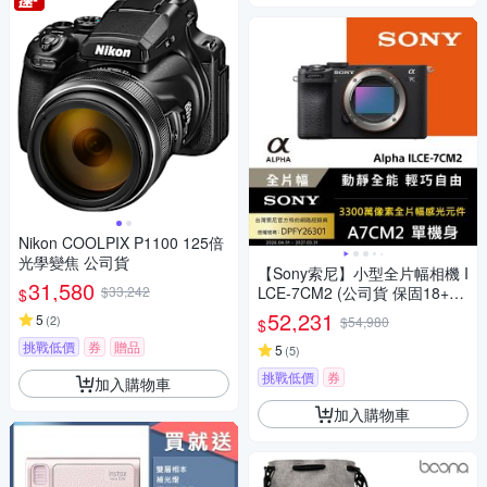
Nikon COOLPIX P1100 125倍
光學變焦 公司貨
【Sony索尼】小型全片幅相機 I
31,580
$33,242
LCE-7CM2 (公司貨 保固18+6
$
個月) A7CM2
52,231
5
(
2
)
$54,980
$
挑戰低價
券
贈品
5
(
5
)
挑戰低價
券
加入購物車
加入購物車