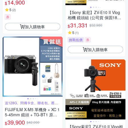
14,900
$
5
(
2
)
【Sony 索尼】ZV-E10 II Vlog
券
相機 鏡頭組 (公司貨 保固18+6
個月)
31,331
$32,980
$
加入購物車
5
(
1
)
挑戰低價
券
加入購物車
送128G、閃傳卡盒、聯名包、蔡司
清潔組
FUJIFILM X-M5 單機身 + XC 1
5-45mm 鏡頭 + TG-BT1 原廠
手把 公司貨
39,900
$42,000
$
【Sony索尼】ZV-E10 II Vlog相