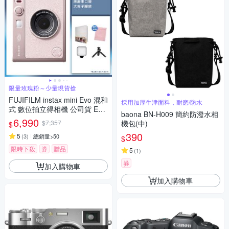
限量玫瑰粉～少量現貨搶
FUJIFILM instax mini Evo 混和
採用加厚牛津面料，耐磨/防水
式 數位拍立得相機 公司貨 EVO
baona BN-H009 簡約防潑水相
玫瑰粉
6,990
$7,357
機包(中)
$
390
5
(
3
)
總銷量>50
$
限時下殺
券
贈品
5
(
1
)
券
加入購物車
加入購物車