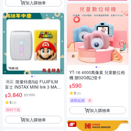
加入購物車
YT-16 4000萬像素 兒童數位相
機 贈32GB記憶卡
限量特惠5組 FUJIFILM
商店
590
$
富士 INSTAX MINI link 3 MARI
O 瑪利歐 特別版(LINK3，公司
3,840
5
(
1
)
$3,990
$
貨)拍立得 手機印相機
挑戰低價
券
5
(
1
)
限時下殺
加入購物車
加入購物車