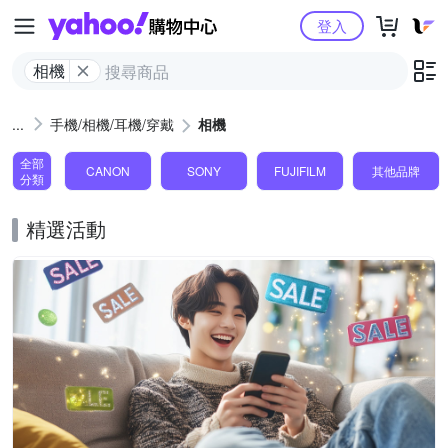
Yahoo購物中心
登入
相機
手機/相機/耳機/穿戴
相機
全部
CANON
SONY
FUJIFILM
其他品牌
分類
精選活動