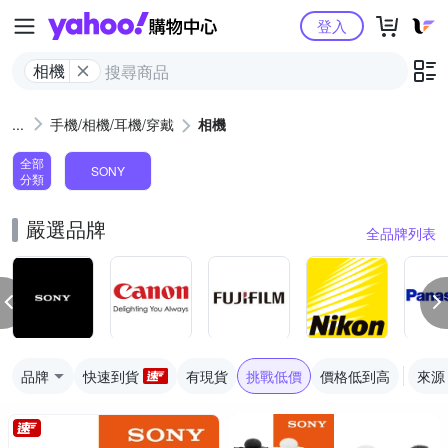
Yahoo購物中心
登入
相機
手機/相機/耳機/穿戴
相機
全部
SONY
分類
嚴選品牌
全品牌列表
品牌
快速到貨
有現貨
挑戰低價
價格低到高
來源