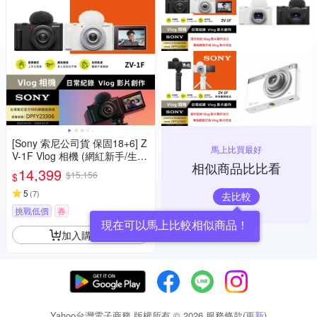
[Sony 索尼公司貨 保固18+6] Z
馬上比買最好
V-1F Vlog 相機 (網紅新手/生活
相似商品比比看
隨拍)
14,399
$15,156
$
5
(
7
)
去比較
挑戰低價
券
現在可以馬上比較相似商品！
加入購物車
Yahoo台灣電子商務 版權所有 © 2026 服務條款(
更新
)