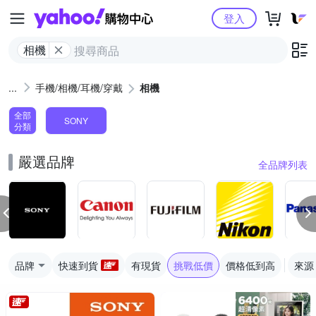
Yahoo購物中心
登入
相機
手機/相機/耳機/穿戴
相機
全部
SONY
分類
嚴選品牌
全品牌列表
品牌
快速到貨
有現貨
挑戰低價
價格低到高
來源