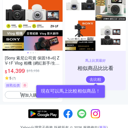
[Sony 索尼公司貨 保固18+6] Z
馬上比買最好
V-1F Vlog 相機 (網紅新手/生活
相似商品比比看
隨拍)
14,399
$15,156
$
5
(
7
)
去比較
挑戰低價
券
現在可以馬上比較相似商品！
加入購物車
Yahoo台灣電子商務 版權所有 © 2026 服務條款(
更新
)