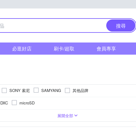
搜尋
必逛好店
刷卡/超取
會員專享
SONY 索尼
其他品牌
SAMYANG
SDXC
microSD
3吋 CMOS
控式螢幕
無
2001萬~3000萬像素
2.9倍變焦鏡頭
固定式螢幕
CMOS
TFT LCD
展開全部