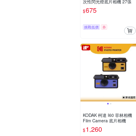
次性閃光燈底片相機 27張
675
$
挑戰低價
券
KODAK 柯達 I60 菲林相機
Film Camera 底片相機
1,260
$