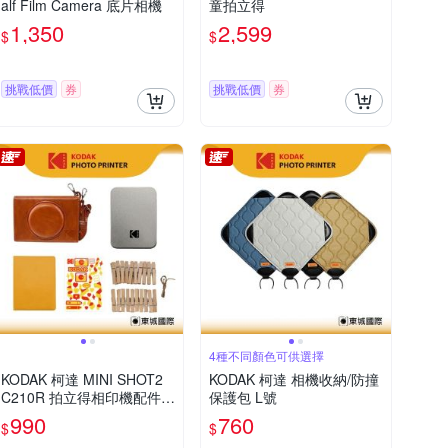
alf Film Camera 底片相機
童拍立得
1,350
2,599
$
$
挑戰低價
券
挑戰低價
券
4種不同顏色可供選擇
KODAK 柯達 MINI SHOT2
KODAK 柯達 相機收納/防撞
C210R 拍立得相印機配件包
保護包 L號
公司貨
990
760
$
$