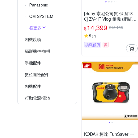
Panasonic
[Sony 索尼公司貨 保固18+
OM SYSTEM
6] ZV-1F Vlog 相機 (網紅新
手/生活隨拍)
14,399
看更多
$15,156
$
5
(
7
)
相機鏡頭
挑戰低價
券
攝影機/空拍機
手機配件
數位週邊配件
相機配件
行動電源/電池
KODAK 柯達 FunSaver 一