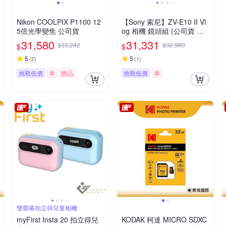
Nikon COOLPIX P1100 12
【Sony 索尼】ZV-E10 II Vl
5倍光學變焦 公司貨
og 相機 鏡頭組 (公司貨 保
固18+6個月)
31,580
31,331
$33,242
$32,980
$
$
5
5
(
2
)
(
1
)
挑戰低價
券
贈品
挑戰低價
券
雙螢幕拍立得兒童相機
myFirst Insta 20 拍立得兒
KODAK 柯達 MICRO SDXC