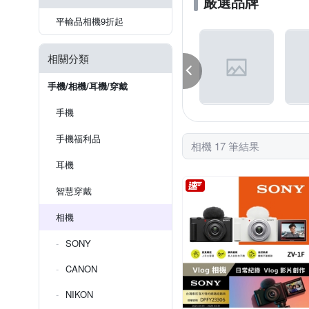
嚴選品牌
平輸品相機9折起
相關分類
手機/相機/耳機/穿戴
手機
手機福利品
相機 17 筆結果
耳機
智慧穿戴
相機
SONY
CANON
NIKON