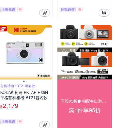
挑戰低價
券
挑戰低價
券
交換禮物 / BT21聯名款
KODAK 柯達 EKTAR H35N
半格菲林相機-BT21聯名款
下殺95折⬟ 相配春出遊大促
2,179
$
滿1件享95折
挑戰低價
券