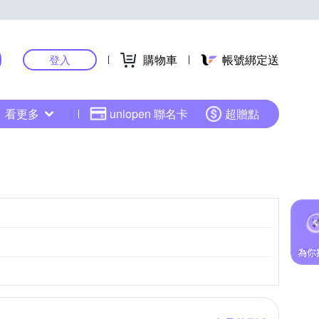
購物車
帳號綁定送
登入
看更多
uniopen 聯名卡
超贈點