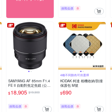
挑戰低價
券
4種不同顏色可供選擇
SAMYANG AF 85mm F1.4
KODAK 柯達 相機收納/防撞
FE II 自動對焦定焦鏡 (公司
保護包 M號
貨 SONY FE接環)
18,905
690
$19,900
$
$
挑戰低價
券
挑戰低價
券