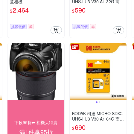
童相機
UHS-I U3 V30 A1 32G 高速
記憶卡(附轉卡)
2,464
590
$
$
挑戰低價
券
挑戰低價
券
KODAK 柯達 MICRO SDXC
UHS-I U3 V30 A1 64G 高速
下殺95折⬅︎ 相機大特賣
記憶卡(附轉卡)
690
$
滿1件享95折