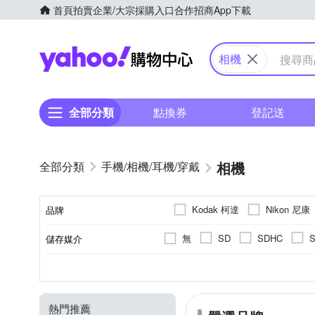
首頁
拍賣
企業/大宗採購入口
合作招商
App下載
Yahoo購物中心
相機
全部分類
點換券
登記送
相機
手機/相機/耳機/穿戴
Kodak 柯達
Nikon 尼康
品牌
無
SD
SDHC
儲存媒介
品牌名稱
公司貨
無
無
2.0~2.5吋
無
定焦鏡
翻轉式螢幕
1200萬~1600萬像素
1吋 CMOS
平行輸入
61倍以上變焦鏡頭
3.0吋以上
1/2.
可觸
來源
螢幕類型
有效像素
螢幕尺寸
影像感應器
光學變焦
熱門推薦