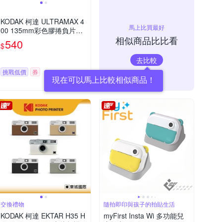
KODAK 柯達 ULTRAMAX 4
馬上比買最好
00 135mm彩色膠捲負片底
相似商品比比看
片 /ISO 400 36張
540
$
去比較
挑戰低價
券
現在可以馬上比較相似商品！
交換禮物
隨拍即印與孩子的拍貼生活
KODAK 柯達 EKTAR H35 H
myFirst Insta Wi 多功能兒