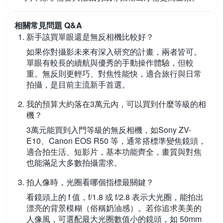
相關常見問題 Q&A
新手該買單眼還是無反相機比較好？
如果你對攝影未來有深入研究的計畫，兩者皆可。
單眼有較長的續航與優秀的手動操作體驗，但較
重。無反則更輕巧、對焦性能快，適合旅行與日常
拍攝，是目前主流新手首選。
我的預算大約落在3萬元內，可以買到什麼等級的相
機？
3萬元能買到入門等級的無反相機，如Sony ZV-
E10、Canon EOS R50 等，通常搭標準變焦鏡頭，
適合拍生活、短影片，基本功能齊全，畫質與對焦
也能滿足大多數拍攝需求。
拍人像時，光圈看哪個指標最關鍵？
看鏡頭上的 f 值，f/1.8 或 f/2.8 表示大光圈，能拍出
漂亮的背景模糊（俗稱奶油感）。若你追求美美的
人像風，可選配最大光圈數值小的鏡頭，如 50mm