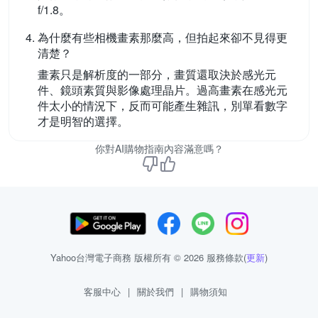
f/1.8。
為什麼有些相機畫素那麼高，但拍起來卻不見得更
清楚？
畫素只是解析度的一部分，畫質還取決於感光元
件、鏡頭素質與影像處理晶片。過高畫素在感光元
件太小的情況下，反而可能產生雜訊，別單看數字
才是明智的選擇。
你對AI購物指南內容滿意嗎？
Yahoo台灣電子商務 版權所有 © 2026 服務條款(
更新
)
客服中心
|
關於我們
|
購物須知