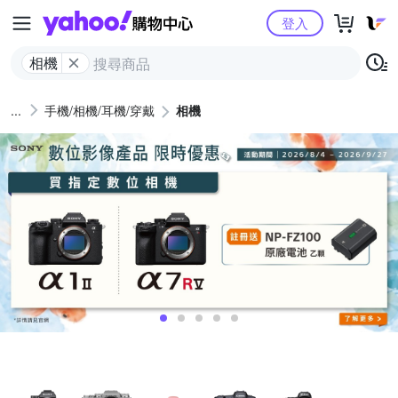
Yahoo購物中心
登入
相機
手機/相機/耳機/穿戴
相機