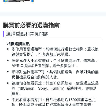
購買前必看的選購指南
選購重點和常見問題
相機
選購重點
依使用習慣選類型：
想輕便旅行選數位相機；重視換
鏡與畫質提升，可考慮無反或單眼。
感光元件大小影響畫質：
全片幅畫質最佳、價格高；
APS-C 是高CP值選擇，適合多數新手。
瞄準對焦技術再下手：
具備眼部追焦、自動對焦的無
反相機最適合拍動態與人像。
鏡頭相容性看長遠：
計畫升級系統者，建議選主流品
牌（如Canon、Sony、Fujifilm）系統性強、鏡頭選
擇多。
不只看畫素看應用：
日常社群用途1600萬畫素已足
夠，除非需要大幅裁切或專業輸出才需更高畫素。