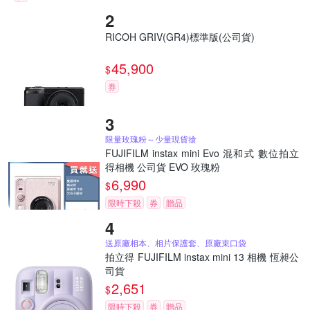
RICOH GRIV(GR4)標準版(公司貨)
45,900
$
券
限量玫瑰粉～少量現貨搶
FUJIFILM instax mini Evo 混和式 數位拍立
得相機 公司貨 EVO 玫瑰粉
6,990
$
限時下殺
券
贈品
送原廠相本、相片保護套、原廠束口袋
拍立得 FUJIFILM instax mini 13 相機 恆昶公
司貨
2,651
$
限時下殺
券
贈品