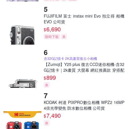
FUJIFILM 富士 instax mini Evo 拍立得 相機
EVO 公司貨
6,690
$
限時下殺
券
含32G記憶卡 2K高畫質復古小相機
【Zumoji】Y25 plus 復古CCD迷你相機-含32
G記憶卡｜2k畫質 大螢幕 網紅推薦款 穿搭配
件 聖誕禮物
899
$
券
KODAK 柯達 PIXPRO數位相機 WPZ2 16MP
4倍光學變焦 防水數位相機 公司貨
7,490
$
券