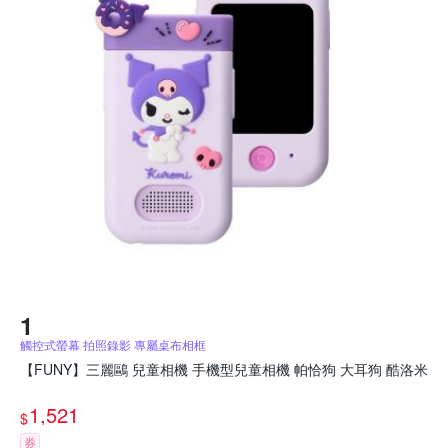
觸控式螢幕 拍照錄影 專屬桌布相框
【FUNY】三麗鷗 兒童相機 手機型兒童相機 帕恰狗 大耳狗 酷洛米
1,521
$
券