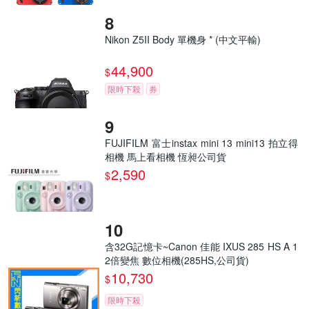
Nikon Z5II Body 單機身 * (中文平輸)
44,900
$
限時下殺
券
FUJIFILM 富士instax mini 13 mini13 拍立得
相機 馬上看相機 恆昶公司貨
2,590
$
含32G記憶卡~Canon 佳能 IXUS 285 HS A 1
2倍變焦 數位相機(285HS,公司貨)
10,730
$
限時下殺