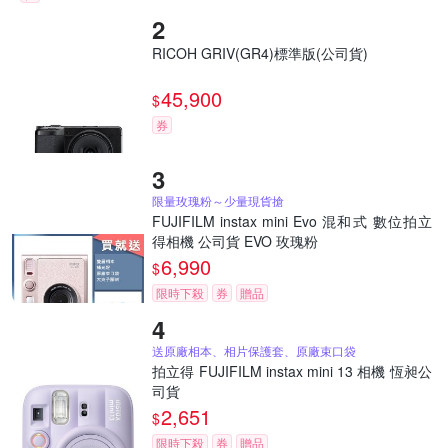
RICOH GRIV(GR4)標準版(公司貨)
45,900
$
券
限量玫瑰粉～少量現貨搶
FUJIFILM instax mini Evo 混和式 數位拍立
得相機 公司貨 EVO 玫瑰粉
6,990
$
限時下殺
券
贈品
送原廠相本、相片保護套、原廠束口袋
拍立得 FUJIFILM instax mini 13 相機 恆昶公
司貨
2,651
$
限時下殺
券
贈品