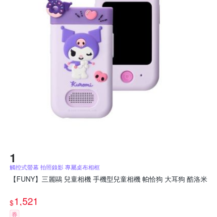
觸控式螢幕 拍照錄影 專屬桌布相框
【FUNY】三麗鷗 兒童相機 手機型兒童相機 帕恰狗 大耳狗 酷洛米
1,521
$
券