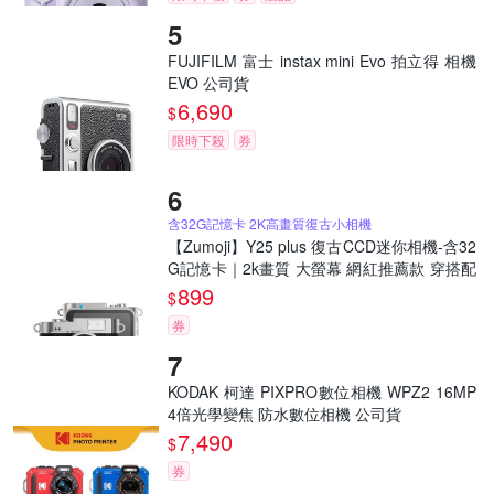
FUJIFILM 富士 instax mini Evo 拍立得 相機
EVO 公司貨
6,690
$
限時下殺
券
含32G記憶卡 2K高畫質復古小相機
【Zumoji】Y25 plus 復古CCD迷你相機-含32
G記憶卡｜2k畫質 大螢幕 網紅推薦款 穿搭配
件 聖誕禮物
899
$
券
KODAK 柯達 PIXPRO數位相機 WPZ2 16MP
4倍光學變焦 防水數位相機 公司貨
7,490
$
券