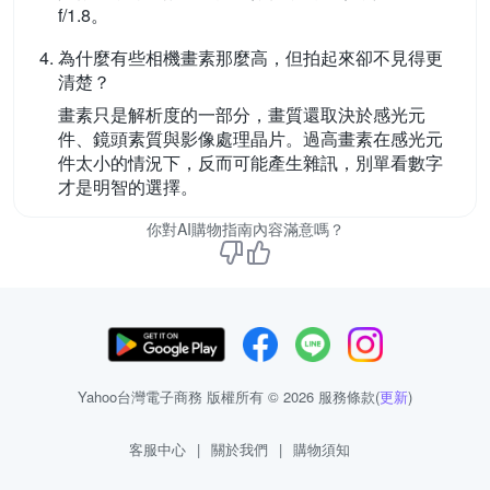
f/1.8。
為什麼有些相機畫素那麼高，但拍起來卻不見得更
清楚？
畫素只是解析度的一部分，畫質還取決於感光元
件、鏡頭素質與影像處理晶片。過高畫素在感光元
件太小的情況下，反而可能產生雜訊，別單看數字
才是明智的選擇。
你對AI購物指南內容滿意嗎？
Yahoo台灣電子商務 版權所有 © 2026 服務條款(
更新
)
客服中心
|
關於我們
|
購物須知