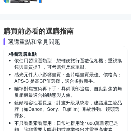
購買前必看的選購指南
選購重點和常見問題
相機
選購重點
依使用習慣選類型：
想輕便旅行選數位相機；重視換
鏡與畫質提升，可考慮無反或單眼。
感光元件大小影響畫質：
全片幅畫質最佳、價格高；
APS-C 是高CP值選擇，適合多數新手。
瞄準對焦技術再下手：
具備眼部追焦、自動對焦的無
反相機最適合拍動態與人像。
鏡頭相容性看長遠：
計畫升級系統者，建議選主流品
牌（如Canon、Sony、Fujifilm）系統性強、鏡頭選
擇多。
不只看畫素看應用：
日常社群用途1600萬畫素已足
夠，除非需要大幅裁切或專業輸出才需更高畫素。