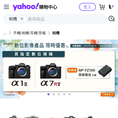
Yahoo購物中心
登入
相機
手機/相機/耳機/穿戴
相機