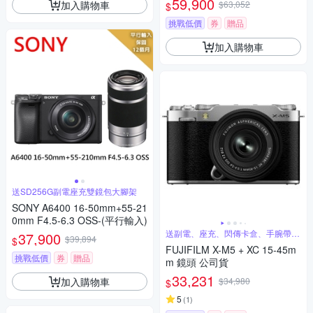
59,900
加入購物車
$63,052
$
挑戰低價
券
贈品
加入購物車
送SD256G副電座充雙鏡包大腳架
SONY A6400 16-50mm+55-21
0mm F4.5-6.3 OSS-(平行輸入)
送副電、座充、閃傳卡盒、手腕帶、
37,900
$39,894
$
蔡司噴霧
FUJIFILM X-M5 + XC 15-45m
挑戰低價
券
贈品
m 鏡頭 公司貨
33,231
加入購物車
$34,980
$
5
(
1
)