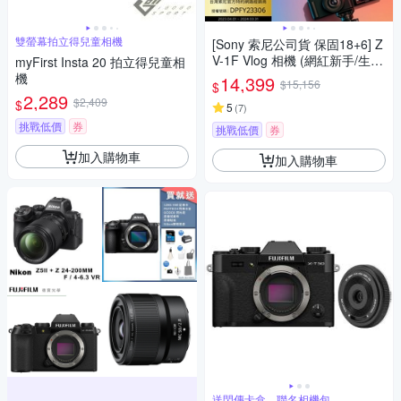
雙螢幕拍立得兒童相機
[Sony 索尼公司貨 保固18+6] Z
V-1F Vlog 相機 (網紅新手/生活
myFirst Insta 20 拍立得兒童相
隨拍)
機
14,399
$15,156
$
2,289
$2,409
$
5
(
7
)
挑戰低價
券
挑戰低價
券
加入購物車
加入購物車
送閃傳卡盒、聯名相機包