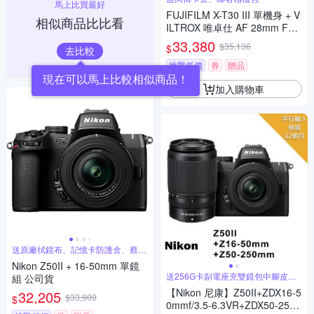
馬上比買最好
FUJIFILM X-T30 III 單機身 + V
相似商品比比看
ILTROX 唯卓仕 AF 28mm F4.5
XF 自動對焦餅乾鏡頭 公司貨
33,380
$35,136
$
去比較
挑戰低價
券
贈品
現在可以馬上比較相似商品！
加入購物車
送原廠拭鏡布、記憶卡防護盒、蔡司
清潔組
Nikon Z50II + 16-50mm 單鏡
送256G卡副電座充雙鏡包中腳皮帶
組 公司貨
等
【Nikon 尼康】Z50II+ZDX16-5
32,205
$33,900
$
0mmf/3.5-6.3VR+ZDX50-250