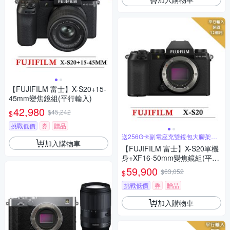
【FUJIFILM 富士】X-S20+15-
45mm變焦鏡組(平行輸入)
42,980
$45,242
$
挑戰低價
券
贈品
送256G卡副電座充雙鏡包大腳架拭
加入購物車
鏡筆等
【FUJIFILM 富士】X-S20單機
身+XF16-50mm變焦鏡組(平行
輸入)
59,900
$63,052
$
挑戰低價
券
贈品
加入購物車