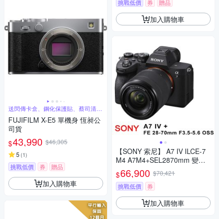
挑戰低價
券
贈品
加入購物車
送閃傳卡盒、鋼化保護貼、蔡司清潔
噴霧組
FUJIFILM X-E5 單機身 恆昶公
司貨
43,990
$46,305
$
【SONY 索尼】 A7 IV ILCE-7
5
(
1
)
M4 A7M4+SEL2870mm 變焦
挑戰低價
券
贈品
鏡頭組 (中文平輸)
66,900
$70,421
$
加入購物車
挑戰低價
券
加入購物車