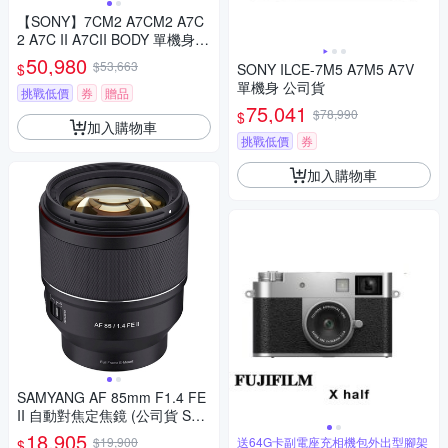
【SONY】7CM2 A7CM2 A7C
2 A7C II A7CII BODY 單機身(*
(中文平輸)
50,980
$53,663
$
SONY ILCE-7M5 A7M5 A7V
單機身 公司貨
挑戰低價
券
贈品
75,041
$78,990
$
加入購物車
挑戰低價
券
加入購物車
SAMYANG AF 85mm F1.4 FE
II 自動對焦定焦鏡 (公司貨 SO
NY FE接環)
18,905
$19,900
送64G卡副電座充相機包外出型腳架
$