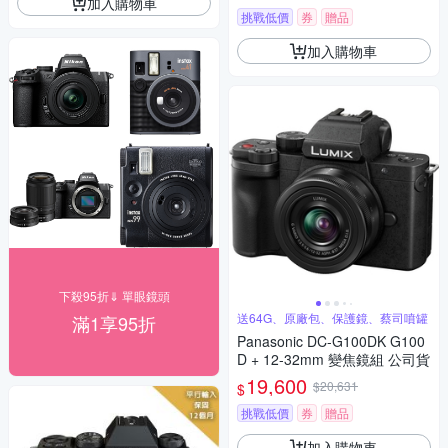
加入購物車
挑戰低價
券
贈品
加入購物車
下殺95折⇓ 單眼鏡頭
送64G、原廠包、保護鏡、蔡司噴罐
滿1享95折
Panasonic DC-G100DK G100
D + 12-32mm 變焦鏡組 公司貨
19,600
$20,631
$
挑戰低價
券
贈品
加入購物車