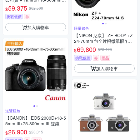
3.5-6.3 鏡頭 公司貨
59,375
$62,500
$
挑戰低價
券
加入購物車
限量銀色
【NIKON 尼康】 ZF BODY +Z
24-70mm f4全片幅微單眼*(平
行輸入)
69,800
$73,473
$
挑戰低價
券
贈品
加入購物車
送雙鏡包
【CANON】 EOS 2000D+18-5
5mm III+75-300mm III 雙鏡組*
(中文平輸)
26,900
$28,315
$