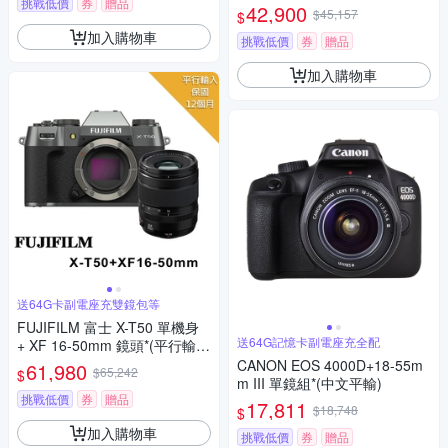
挑戰低價
券
贈品
mm F/4.5-6.3 VR *(平行輸入)
42,900
$45,157
$
加入購物車
挑戰低價
券
贈品
加入購物車
送64G卡副電座充雙鏡包等
FUJIFILM 富士 X-T50 單機身
送64G記憶卡副電座充全配
+ XF 16-50mm 鏡頭*(平行輸
入)-碳灰色
CANON EOS 4000D+18-55m
61,980
$65,242
$
m III 單鏡組*(中文平輸)
挑戰低價
券
贈品
17,811
$18,748
$
加入購物車
挑戰低價
券
贈品