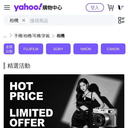
Yahoo購物中心
登入
相機
手機/相機/耳機/穿戴
相機
全部
FUJIFILM
SONY
NIKON
CANON
分類
精選活動