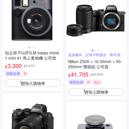
拍立得 FUJIFILM instax mini4
送原廠布、記憶卡防護盒、蔡司清潔
1 mini 41 馬上看相機 公司貨
噴霧組
Nikon Z50II + 16-50mm + 50-
3,300
$3,473
$
250mm 雙鏡組 公司貨
41,705
挑戰低價
券
$43,900
$
挑戰低價
券
贈品
加入購物車
加入購物車