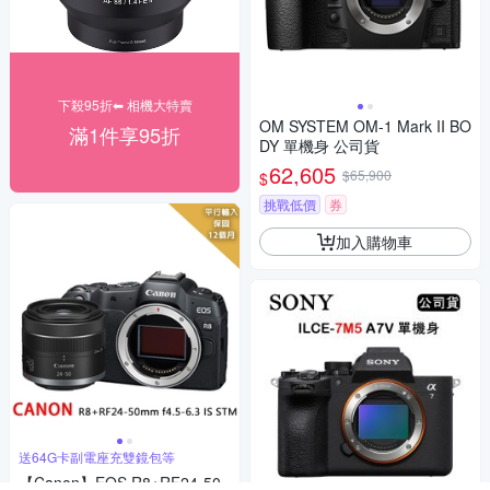
下殺95折⬅︎ 相機大特賣
OM SYSTEM OM-1 Mark II BO
滿1件享95折
DY 單機身 公司貨
62,605
$65,900
$
挑戰低價
券
加入購物車
送64G卡副電座充雙鏡包等
【Canon】EOS R8+RF24-50