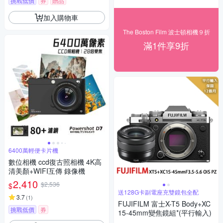
挑戰低價
券
贈品
加入購物車
The Boston Film 波士頓相機９折
滿1件享9折
6400萬輕便卡片機
數位相機 ccd復古照相機 4K高
清美顏+WIFI互傳 錄像機
2,410
$2,536
$
送128G卡副電座充雙鏡包全配
3.7
(
1
)
FUJIFILM 富士X-T5 Body+XC
挑戰低價
券
15-45mm變焦鏡組*(平行輸入)