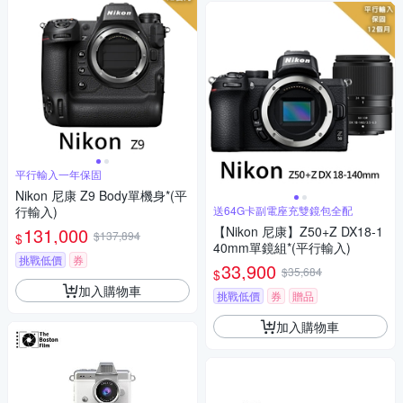
平行輸入一年保固
Nikon 尼康 Z9 Body單機身*(平
行輸入)
送64G卡副電座充雙鏡包全配
131,000
【Nikon 尼康】Z50+Z DX18-1
$137,894
$
40mm單鏡組*(平行輸入)
挑戰低價
券
33,900
$35,684
$
加入購物車
挑戰低價
券
贈品
加入購物車