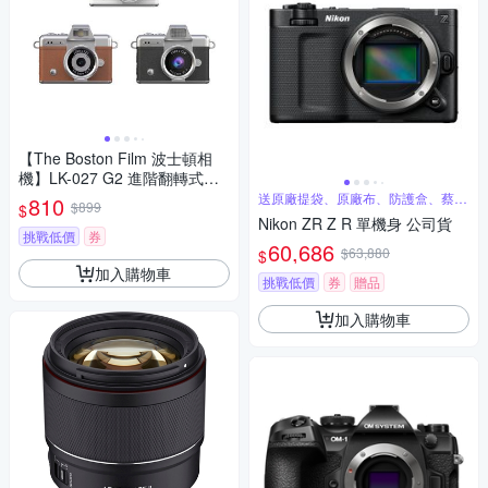
【The Boston Film 波士頓相
機】LK-027 G2 進階翻轉式螢
幕 掌心迷你數位相機
送原廠提袋、原廠布、防護盒、蔡司
810
$899
$
清潔組
Nikon ZR Z R 單機身 公司貨
挑戰低價
券
60,686
$63,880
$
加入購物車
挑戰低價
券
贈品
加入購物車