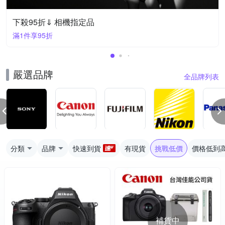
下殺95折⇓ 相機指定品
滿1件享95折
嚴選品牌
全品牌列表
分類
品牌
快速到貨
有現貨
挑戰低價
價格低到
補貨中