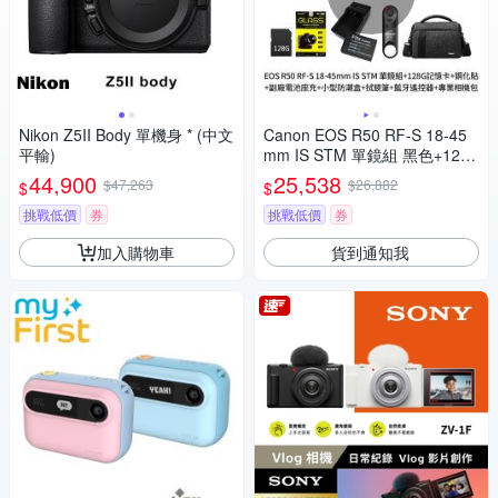
Nikon Z5II Body 單機身 * (中文
Canon EOS R50 RF-S 18-45
平輸)
mm IS STM 單鏡組 黑色+128
G記憶卡+鋼化貼+LPE17副廠
44,900
25,538
$47,263
$26,882
$
$
電池座充+小型防潮盒+SL-1拭
鏡筆+藍牙遙控器+專業相機包
挑戰低價
券
挑戰低價
券
(公司貨)
加入購物車
貨到通知我