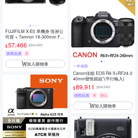
FUJIFILM X-E5 單機身 恆昶公
司貨 + Tamron 18-300mm F3.
5-6.3 鏡頭 公司貨
57,466
$60,490
$
挑戰低價
券
加入購物車
一年保固
Canon佳能 EOS R6 II+RF24-2
40mm變焦鏡組*(平行輸入)
89,911
$94,643
$
挑戰低價
券
贈品
加入購物車