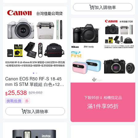
加入購物車
Canon EOS R50 RF-S 18-45
mm IS STM 單鏡組 白色+128
G記憶卡+鋼化貼+LPE17副廠
25,538
$26,882
$
電池座充+小型防潮盒+SL-1拭
下殺95折⇓ 相機指定品
鏡筆+藍牙遙控器+專業相機包
挑戰低價
券
滿1件享95折
(公司貨)
加入購物車