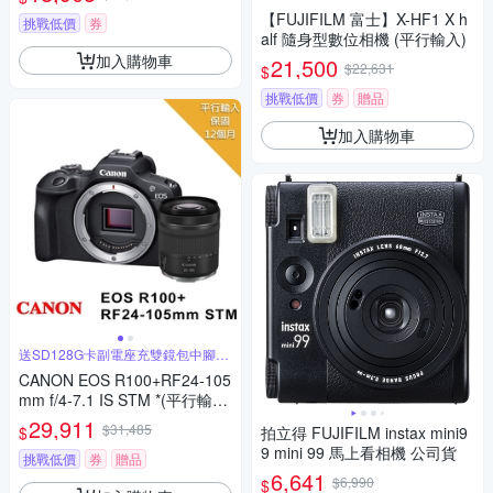
【FUJIFILM 富士】X-HF1 X h
挑戰低價
券
alf 隨身型數位相機 (平行輸入)
加入購物車
21,500
$22,631
$
挑戰低價
券
贈品
加入購物車
送SD128G卡副電座充雙鏡包中腳短
夾
CANON EOS R100+RF24-105
mm f/4-7.1 IS STM *(平行輸
入)
29,911
$31,485
$
拍立得 FUJIFILM instax mini9
9 mini 99 馬上看相機 公司貨
挑戰低價
券
贈品
6,641
$6,990
$