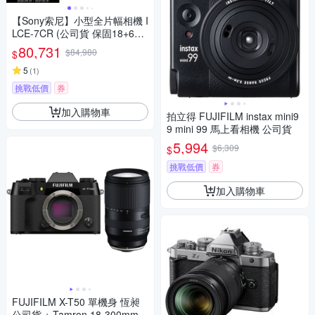
【Sony索尼】小型全片幅相機 I
LCE-7CR (公司貨 保固18+6個
月) A7CR
80,731
$84,980
$
5
(
1
)
挑戰低價
券
加入購物車
拍立得 FUJIFILM instax mini9
9 mini 99 馬上看相機 公司貨
5,994
$6,309
$
挑戰低價
券
加入購物車
FUJIFILM X-T50 單機身 恆昶
公司貨 + Tamron 18-300mm F