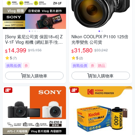
[Sony 索尼公司貨 保固18+6] Z
Nikon COOLPIX P1100 125倍
V-1F Vlog 相機 (網紅新手/生活
光學變焦 公司貨
隨拍)
14,399
31,580
$15,156
$33,242
$
$
5
5
(
7
)
(
2
)
挑戰低價
券
挑戰低價
券
贈品
加入購物車
加入購物車