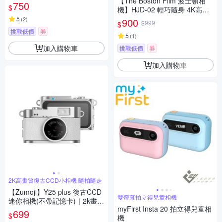
【The Boston Film 波士頓相
750
$
機】HJD-02 輕巧隨身 4K高畫
質迷你單眼數位相機
5
(
2
)
900
$999
$
挑戰低價
券
5
(
1
)
加入購物車
挑戰低價
券
加入購物車
2K高畫質復古CCD小相機 隨拍隨走
【Zumoji】Y25 plus 復古CCD
雙螢幕拍立得兒童相機
迷你相機(不帶記憶卡)｜2k畫質
myFirst Insta 20 拍立得兒童相
大螢幕 網紅推薦 穿搭配件
699
$
機