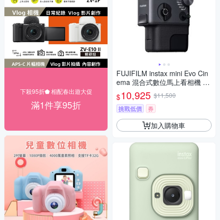
FUJIFILM instax mini Evo Cin
ema 混合式數位馬上看相機 印
相機 拍立得相機 公司貨
下殺95折⬟ 相配春出遊大促
10,925
$11,500
$
滿1件享95折
挑戰低價
券
加入購物車