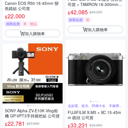
Canon EOS R50 18-45mm 變
司貨 + TAMRON 18-300mm F
焦鏡組 公司貨
3.5-6.3 鏡頭 公司貨
42,085
$44,300
$
22,000
$
挑戰低價
券
挑戰低價
券
贈品
加入購物車
加入購物車
送副電、座充、閃傳卡盒、手腕帶、
蔡司噴霧
SONY Alpha ZV-E10K Vlog相
FUJIFILM X-M5 + XC 15-45m
機 GP-VPT3手持握把組 公司貨
m 鏡頭 公司貨
22,781
$23,980
33,231
$
$34,980
$