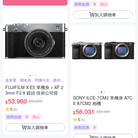
挑戰低價
券
贈品
加入購物車
送原電、聯名包、閃傳卡盒、蔡司清
潔組
FUJIFILM X-E5 單機身 + XF 2
3mm F2.8 鏡頭 恆昶公司貨
SONY ILCE-7CM2 單機身 A7C
53,960
$56,800
$
II A7CM2 相機
5
(
2
)
56,031
$58,980
$
挑戰低價
券
贈品
5
(
1
)
加入購物車
挑戰低價
券
加入購物車