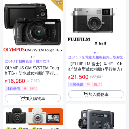
送64G卡副電座充相機包外出型腳架
送64G卡相機包讀卡機大吹球
【FUJIFILM 富士】X-HF1 X h
OLYMPUS OM SYSTEM Toug
alf 隨身型數位相機 (平行輸入)
h TG-7 防水數位相機*(平行輸
21,500
$22,631
$
入)-黑
16,980
$17,873
$
挑戰低價
券
贈品
挑戰低價
券
贈品
加入購物車
加入購物車