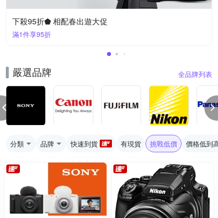
下殺95折⬟ 相配春出遊大促
滿1件享95折
嚴選品牌
全品牌列表
分類
品牌
快速到貨
有現貨
挑戰低價
價格低到