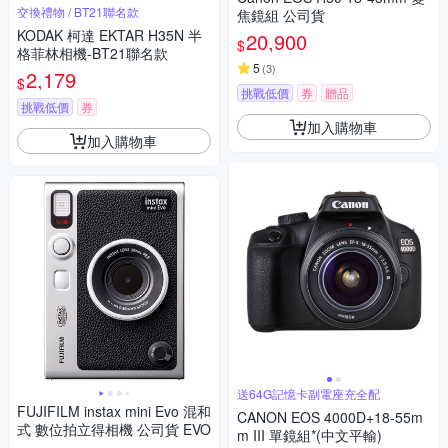
交換禮物 / BT21聯名款
焦鏡組 公司貨
KODAK 柯達 EKTAR H35N 半
20,900
$
格菲林相機-BT21聯名款
5
(
3
)
2,179
$
挑戰低價
券
贈品
挑戰低價
券
加入購物車
加入購物車
送64G記憶卡副電座充全配
FUJIFILM instax mini Evo 混和
CANON EOS 4000D+18-55m
式 數位拍立得相機 公司貨 EVO
m III 單鏡組*(中文平輸)