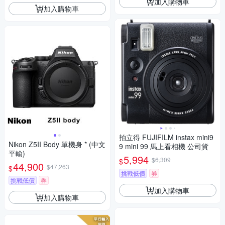
加入購物車
加入購物車
拍立得 FUJIFILM instax mini9
Nikon Z5II Body 單機身 * (中文
9 mini 99 馬上看相機 公司貨
平輸)
5,994
$6,309
$
44,900
$47,263
$
挑戰低價
券
挑戰低價
券
加入購物車
加入購物車