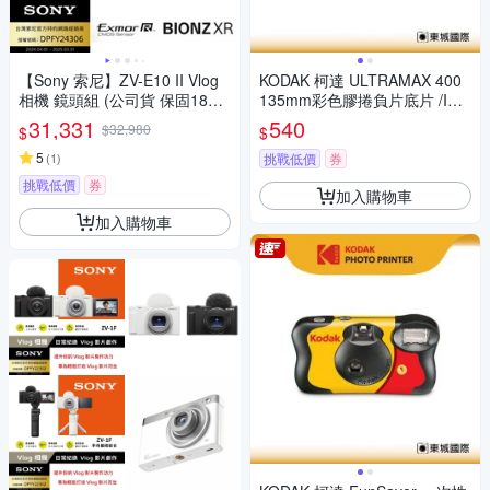
【Sony 索尼】ZV-E10 II Vlog
KODAK 柯達 ULTRAMAX 400
相機 鏡頭組 (公司貨 保固18+6
135mm彩色膠捲負片底片 /ISO
個月)
400 36張
31,331
540
$32,980
$
$
5
(
1
)
挑戰低價
券
挑戰低價
券
加入購物車
加入購物車