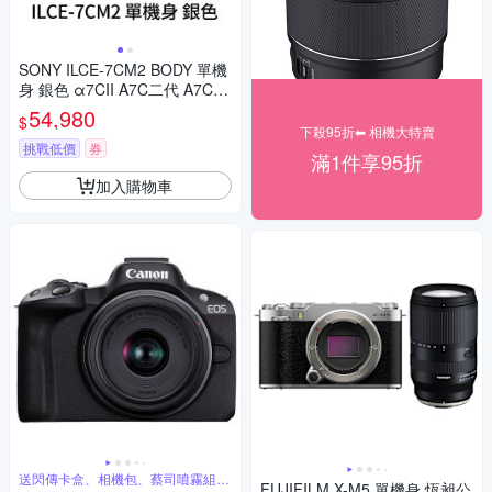
SONY ILCE-7CM2 BODY 單機
身 銀色 α7CII A7C二代 A7CM
2 (公司貨)
54,980
$
下殺95折⬅︎ 相機大特賣
挑戰低價
券
滿1件享95折
加入購物車
送閃傳卡盒、相機包、蔡司噴霧組、
FUJIFILM X-M5 單機身 恆昶公
保護貼