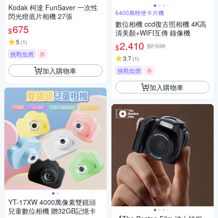
Kodak 柯達 FunSaver 一次性
6400萬輕便卡片機
閃光燈底片相機 27張
數位相機 ccd復古照相機 4K高
675
$
清美顏+WIFI互傳 錄像機
5
(
1
)
2,410
$2,536
$
挑戰低價
券
3.7
(
1
)
加入購物車
挑戰低價
券
加入購物車
YT-17XW 4000萬像素雙鏡頭
兒童數位相機 贈32GB記憶卡