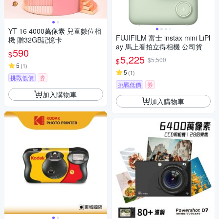
YT-16 4000萬像素 兒童數位相
FUJIFILM 富士 instax mini LiPl
機 贈32GB記憶卡
ay 馬上看拍立得相機 公司貨
590
$
5,225
$5,500
$
5
(
1
)
5
(
1
)
挑戰低價
券
挑戰低價
券
加入購物車
加入購物車