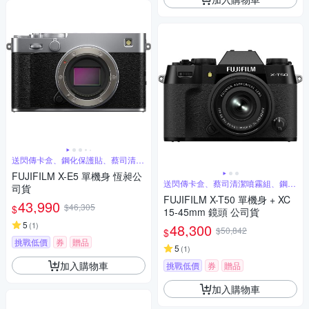
送閃傳卡盒、鋼化保護貼、蔡司清潔
噴霧組
FUJIFILM X-E5 單機身 恆昶公
送閃傳卡盒、蔡司清潔噴霧組、鋼化
司貨
保護貼
FUJIFILM X-T50 單機身 + XC
43,990
$46,305
$
15-45mm 鏡頭 公司貨
5
(
1
)
48,300
$50,842
$
挑戰低價
券
贈品
5
(
1
)
加入購物車
挑戰低價
券
贈品
加入購物車