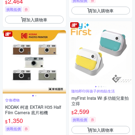
2,464
挑戰低價
券
$
挑戰低價
券
加入購物車
加入購物車
隨拍即印與孩子的拍貼生活
myFirst Insta Wi 多功能兒童拍
交換禮物
立得
KODAK 柯達 EKTAR H35 Half
2,599
$
Film Camera 底片相機
1,350
挑戰低價
券
$
挑戰低價
券
加入購物車