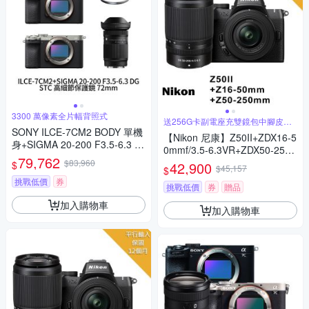
3300 萬像素全片幅背照式
送256G卡副電座充雙鏡包中腳皮帶
等
SONY ILCE-7CM2 BODY 單機
【Nikon 尼康】Z50II+ZDX16-5
身+SIGMA 20-200 F3.5-6.3 D
0mmf/3.5-6.3VR+ZDX50-250
G+STC 高細節保護鏡 72mm A
79,762
mm F/4.5-6.3 VR *(平行輸入)
$83,960
$
42,900
7CM2 A7C二代 (公司貨)
$45,157
$
挑戰低價
券
挑戰低價
券
贈品
加入購物車
加入購物車