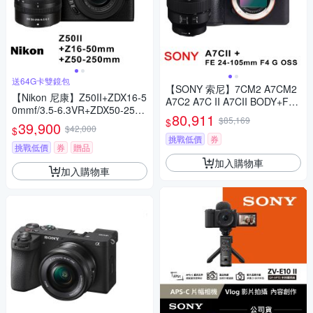
送64G卡雙鏡包
【SONY 索尼】7CM2 A7CM2
【Nikon 尼康】Z50II+ZDX16-5
A7C2 A7C II A7CII BODY+FE2
0mmf/3.5-6.3VR+ZDX50-250
4-105mm G變焦鏡(*(中文平輸)
80,911
$85,169
$
mm F/4.5-6.3 VR *(平行輸入)
39,900
$42,000
$
挑戰低價
券
挑戰低價
券
贈品
加入購物車
加入購物車