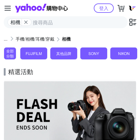
Yahoo購物中心
登入
相機
手機/相機/耳機/穿戴
相機
全部
FUJIFILM
其他品牌
SONY
NIKON
分類
精選活動