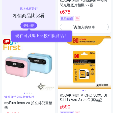
KODAK 柯達 FunSaver 一次性
閃光燈底片相機 27張
馬上比買最好
675
$
相似商品比比看
挑戰低價
券
去比較
加入購物車
現在可以馬上比較相似商品！
KODAK 柯達 MICRO SDXC UH
雙螢幕拍立得兒童相機
S-I U3 V30 A1 32G 高速記憶
myFirst Insta 20 拍立得兒童相
卡(附轉卡)
590
$
機