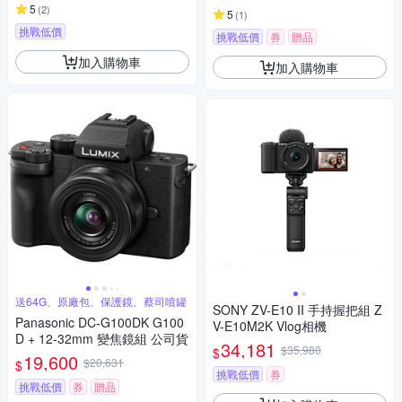
5
(
2
)
5
(
1
)
挑戰低價
挑戰低價
券
贈品
加入購物車
加入購物車
送64G、原廠包、保護鏡、蔡司噴罐
SONY ZV-E10 II 手持握把組 Z
Panasonic DC-G100DK G100
V-E10M2K Vlog相機
D + 12-32mm 變焦鏡組 公司貨
34,181
$35,980
$
19,600
$20,631
$
挑戰低價
券
挑戰低價
券
贈品