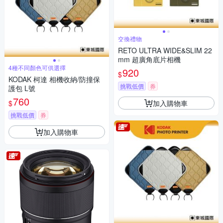
交換禮物
RETO ULTRA WIDE&SLIM 22
mm 超廣角底片相機
4種不同顏色可供選擇
920
$
KODAK 柯達 相機收納/防撞保
挑戰低價
券
護包 L號
760
加入購物車
$
挑戰低價
券
加入購物車