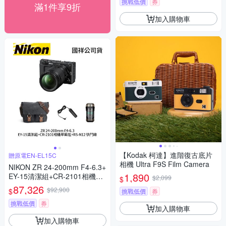
挑戰低價
券
滿1件享9折
加入購物車
【Kodak 柯達】進階復古底片
贈原電EN-EL15C
相機 Ultra F9S Film Camera
NIKON ZR 24-200mm F4-6.3+
1,890
EY-15清潔組+CR-2101相機單
$2,099
$
肩包+RS-N12 快門線 公司貨
87,326
$92,900
$
挑戰低價
券
挑戰低價
券
加入購物車
加入購物車