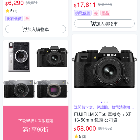
6,290
$6,621
17,811
$
$18,748
$
5
(
7
)
挑戰低價
券
贈品
挑戰低價
券
加入購物車
加入購物車
送閃傳卡盒、保護貼、蔡司清潔噴霧
組
FUJIFILM X-T50 單機身 + XF
16-50mm 鏡頭 公司貨
下殺95折⇓ 單眼鏡頭
58,000
滿1享95折
$61,052
$
5
(
3
)