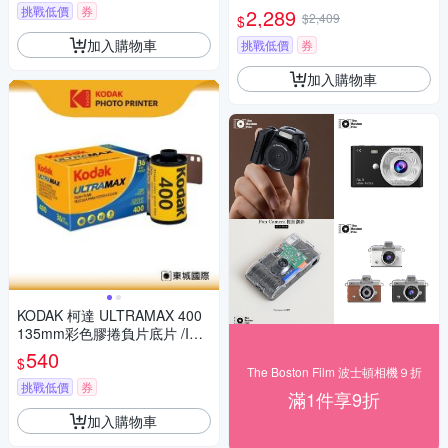
挑戰低價
券
2,289
$2,409
$
加入購物車
挑戰低價
券
加入購物車
KODAK 柯達 ULTRAMAX 400
135mm彩色膠捲負片底片 /ISO
400 36張
540
$
The Boston Film 波士頓相機９折
挑戰低價
券
滿1件享9折
加入購物車