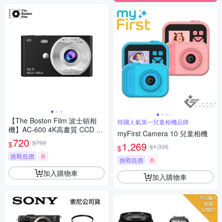
【The Boston Film 波士頓相
韓國人氣第一兒童相機品牌
機】AC-600 4K高畫質 CCD 懷
myFirst Camera 10 兒童相機
舊風數位相機
720
$799
$
1,269
$1,335
$
挑戰低價
券
挑戰低價
券
加入購物車
加入購物車