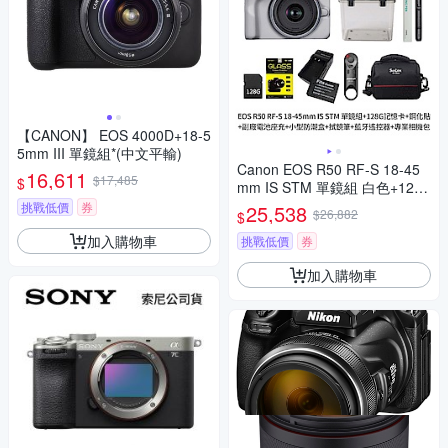
【CANON】 EOS 4000D+18-5
5mm III 單鏡組*(中文平輸)
Canon EOS R50 RF-S 18-45
16,611
$17,485
$
mm IS STM 單鏡組 白色+128
G記憶卡+鋼化貼+LPE17副廠
挑戰低價
券
25,538
$26,882
$
電池座充+小型防潮盒+SL-1拭
加入購物車
鏡筆+藍牙遙控器+專業相機包
挑戰低價
券
(公司貨)
加入購物車