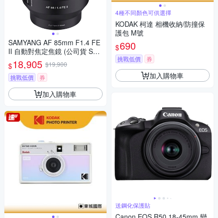
4種不同顏色可供選擇
KODAK 柯達 相機收納/防撞保
護包 M號
SAMYANG AF 85mm F1.4 FE
690
$
II 自動對焦定焦鏡 (公司貨 SO
挑戰低價
券
NY FE接環)
18,905
$19,900
$
加入購物車
挑戰低價
券
加入購物車
送鋼化保護貼
Canon EOS R50 18-45mm 變