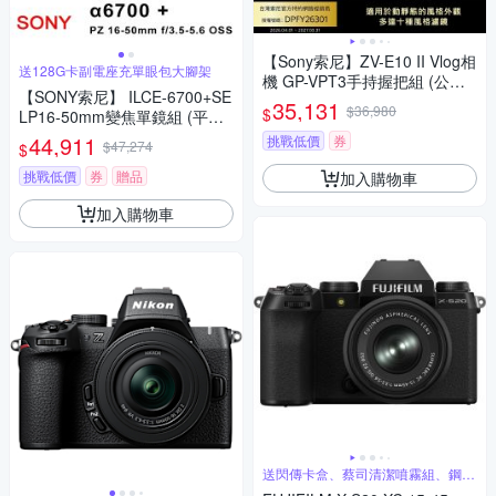
【Sony索尼】ZV-E10 II Vlog相
送128G卡副電座充單眼包大腳架
機 GP-VPT3手持握把組 (公司
【SONY索尼】 ILCE-6700+SE
貨 保固18+6個月)
35,131
$36,980
$
LP16-50mm變焦單鏡組 (平行
輸入)
44,911
挑戰低價
券
$47,274
$
挑戰低價
券
贈品
加入購物車
加入購物車
送閃傳卡盒、蔡司清潔噴霧組、鋼化
保護貼