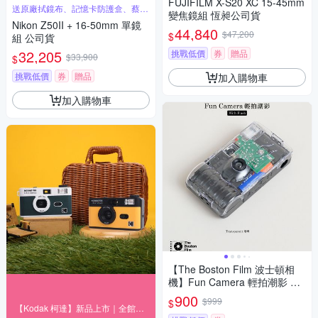
FUJIFILM X-S20 XC 15-45mm
送原廠拭鏡布、記憶卡防護盒、蔡司
變焦鏡組 恆昶公司貨
清潔組
Nikon Z50II + 16-50mm 單鏡
44,840
$47,200
$
組 公司貨
32,205
挑戰低價
券
贈品
$33,900
$
挑戰低價
券
贈品
加入購物車
加入購物車
【The Boston Film 波士頓相
機】Fun Camera 輕拍潮影 一
次性帶閃光底片相機即可拍
900
$999
$
【Kodak 柯達】新品上市｜全館９折