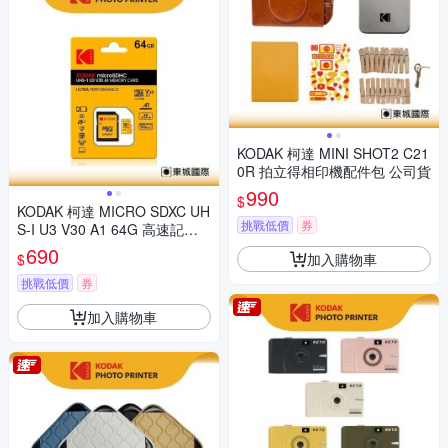
KODAK 柯達 MINI SHOT2 C21
0R 拍立得相印機配件包 公司貨
990
$
KODAK 柯達 MICRO SDXC UH
挑戰低價
券
S-I U3 V30 A1 64G 高速記憶
卡(附轉卡)
690
加入購物車
$
挑戰低價
券
加入購物車