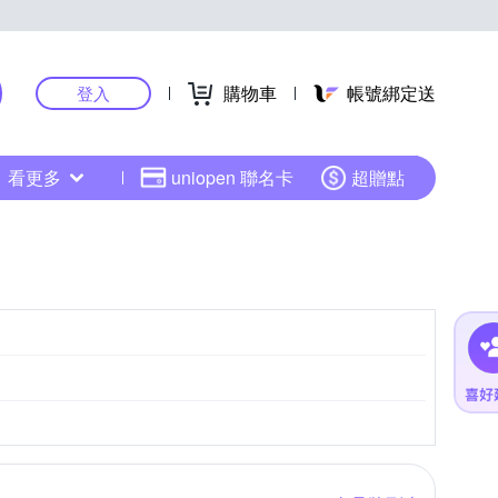
購物車
帳號綁定送
登入
看更多
uniopen 聯名卡
超贈點