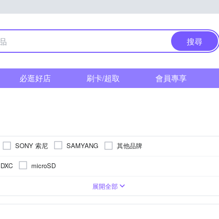
搜尋
必逛好店
刷卡/超取
會員專享
SONY 索尼
其他品牌
SAMYANG
SDXC
microSD
3吋 CMOS
控式螢幕
無
2001萬~3000萬像素
2.9倍變焦鏡頭
固定式螢幕
CMOS
TFT LCD
展開全部