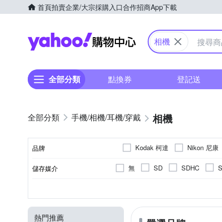
首頁
拍賣
企業/大宗採購入口
合作招商
App下載
Yahoo購物中心
相機
全部分類
點換券
登記送
相機
手機/相機/耳機/穿戴
Kodak 柯達
Nikon 尼康
品牌
無
SD
SDHC
儲存媒介
品牌名稱
公司貨
無
無
2.0~2.5吋
無
定焦鏡
翻轉式螢幕
1200萬~1600萬像素
1吋 CMOS
平行輸入
61倍以上變焦鏡頭
3.0吋以上
1/2.
可觸
來源
螢幕類型
有效像素
螢幕尺寸
影像感應器
光學變焦
熱門推薦