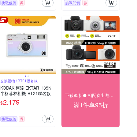
挑戰低價
券
挑戰低價
券
交換禮物 / BT21聯名款
KODAK 柯達 EKTAR H35N
半格菲林相機-BT21聯名款
下殺95折⬟ 相配春出遊大促
2,179
$
滿1件享95折
挑戰低價
券