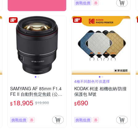
挑戰低價
券
4種不同顏色可供選擇
SAMYANG AF 85mm F1.4
KODAK 柯達 相機收納/防撞
FE II 自動對焦定焦鏡 (公司
保護包 M號
貨 SONY FE接環)
18,905
690
$19,900
$
$
挑戰低價
券
挑戰低價
券