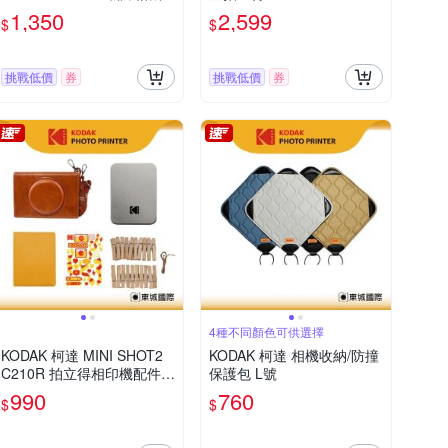
1,350
2,599
$
$
挑戰低價
券
挑戰低價
券
4種不同顏色可供選擇
KODAK 柯達 MINI SHOT2
KODAK 柯達 相機收納/防撞
C210R 拍立得相印機配件包
保護包 L號
公司貨
990
760
$
$