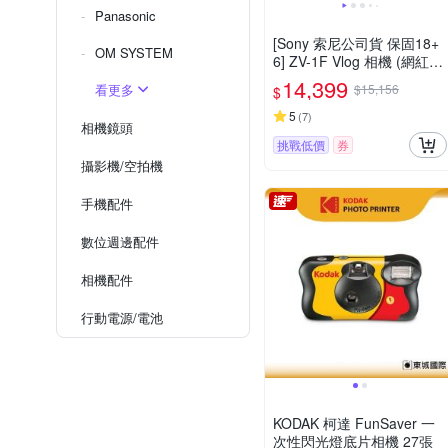
Panasonic
[Sony 索尼公司貨 保固18+
OM SYSTEM
6] ZV-1F Vlog 相機 (網紅新
手/生活隨拍)
14,399
看更多
$15,156
$
5
(
7
)
相機鏡頭
挑戰低價
券
攝影機/空拍機
手機配件
數位週邊配件
相機配件
行動電源/電池
KODAK 柯達 FunSaver 一
次性閃光燈底片相機 27張