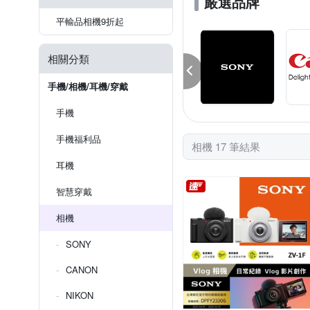
嚴選品牌
平輸品相機9折起
相關分類
手機/相機/耳機/穿戴
手機
手機福利品
相機 17 筆結果
耳機
智慧穿戴
相機
SONY
CANON
NIKON