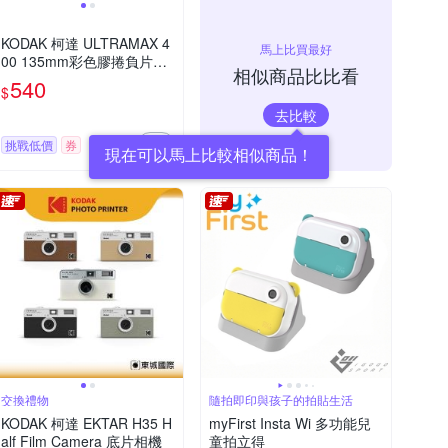
KODAK 柯達 ULTRAMAX 4
馬上比買最好
00 135mm彩色膠捲負片底
相似商品比比看
片 /ISO 400 36張
540
$
去比較
挑戰低價
券
現在可以馬上比較相似商品！
交換禮物
隨拍即印與孩子的拍貼生活
KODAK 柯達 EKTAR H35 H
myFirst Insta Wi 多功能兒
alf Film Camera 底片相機
童拍立得