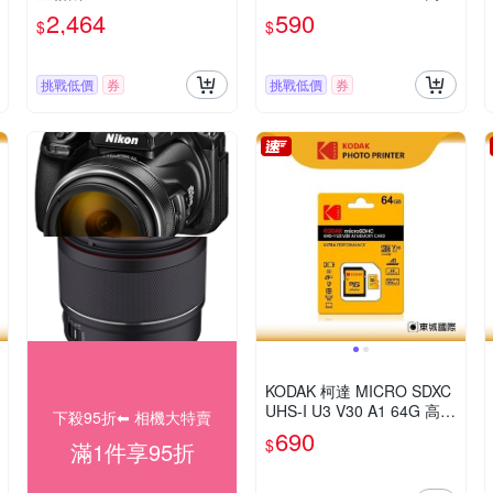
記憶卡(附轉卡)
2,464
590
$
$
挑戰低價
券
挑戰低價
券
KODAK 柯達 MICRO SDXC
UHS-I U3 V30 A1 64G 高速
下殺95折⬅︎ 相機大特賣
記憶卡(附轉卡)
690
$
滿1件享95折