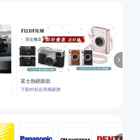
富士熱銷新款
FUJIF
新品重
下殺93折起再獨家贈