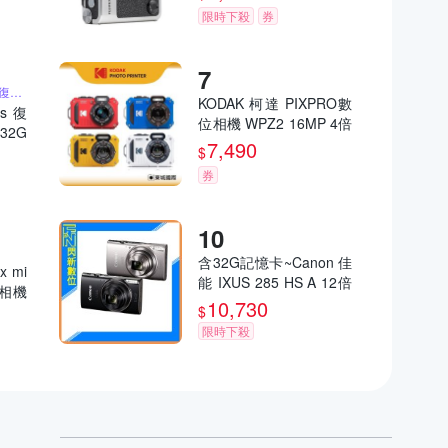
限時下殺
券
含32G記憶卡 2K高畫質復古小相機
KODAK 柯達 PIXPRO數
us 復
位相機 WPZ2 16MP 4倍
32G
光學變焦 防水數位相機
7,490
大螢幕
$
公司貨
件 聖
券
含32G記憶卡~Canon 佳
x mi
能 IXUS 285 HS A 12倍
立得相機
變焦 數位相機(285HS,
10,730
司貨
$
公司貨)
限時下殺