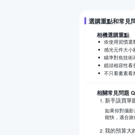
選購重點和常見
相機
選購重點
依使用習慣選
感光元件大小
瞄準對焦技術
鏡頭相容性看
不只看畫素看
相關常見問題 Q
新手該買單
如果你對攝影
能快，適合旅
我的預算大