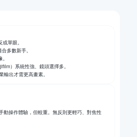
反或單眼。
，適合多數新手。
像。
jifilm）系統性強、鏡頭選擇多。
專業輸出才需更高畫素。
手動操作體驗，但較重。無反則更輕巧、對焦性