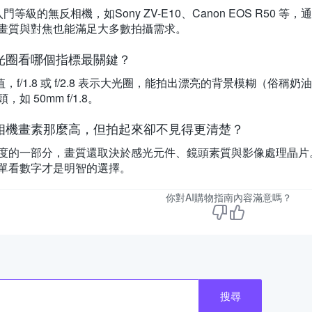
門等級的無反相機，如Sony ZV-E10、Canon EOS R5
畫質與對焦也能滿足大多數拍攝需求。
光圈看哪個指標最關鍵？
 值，f/1.8 或 f/2.8 表示大光圈，能拍出漂亮的背景模糊（
如 50mm f/1.8。
相機畫素那麼高，但拍起來卻不見得更清楚？
度的一部分，畫質還取決於感光元件、鏡頭素質與影像處理晶片
單看數字才是明智的選擇。
你對AI購物指南內容滿意嗎？
搜尋