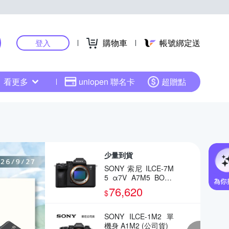
購物車
帳號綁定送
登入
看更多
uniopen 聯名卡
超贈點
少量到貨
SONY 索尼 ILCE-7M
5 α7V A7M5 BODY
全片幅相機(公司貨)
76,620
$
SONY ILCE-1M2 單
機身 A1M2 (公司貨)