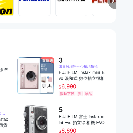
限量玫瑰粉～少量現貨搶
)標準
FUJIFILM instax mini E
vo 混和式 數位拍立得相
機 公司貨 EVO 玫瑰粉
6,990
$
限時下殺
券
贈品
送原廠相本、相片保護套、原廠束口袋
FUJIFILM 富士 instax m
stax
ini Evo 拍立得 相機 EVO
公司貨
公司貨
6,690
$