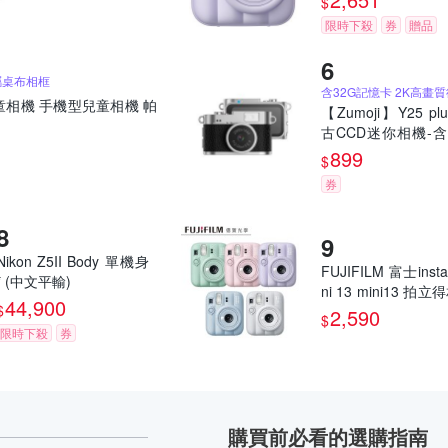
$
限時下殺
券
贈品
屬桌布相框
童相機 手機型兒童相機 帕
【Zumoji】Y25 pl
古CCD迷你相機-含
記憶卡｜2k畫質 
899
$
網紅推薦款 穿搭配
券
誕禮物
Nikon Z5II Body 單機身
FUJIFILM 富士insta
* (中文平輸)
ni 13 mini13 拍
44,900
$
馬上看相機 恆昶公
2,590
$
限時下殺
券
購買前必看的選購指南