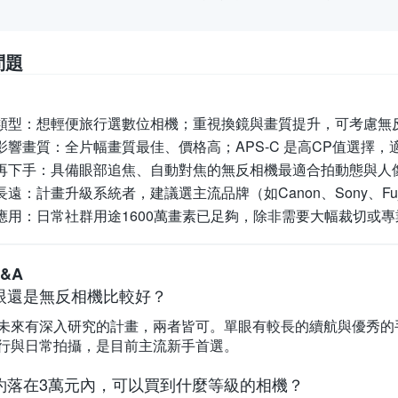
問題
類型：
想輕便旅行選數位相機；重視換鏡與畫質提升，可考慮無
影響畫質：
全片幅畫質最佳、價格高；APS-C 是高CP值選擇
再下手：
具備眼部追焦、自動對焦的無反相機最適合拍動態與人
長遠：
計畫升級系統者，建議選主流品牌（如Canon、Sony、Fu
應用：
日常社群用途1600萬畫素已足夠，除非需要大幅裁切或
&A
眼還是無反相機比較好？
未來有深入研究的計畫，兩者皆可。單眼有較長的續航與優秀的
行與日常拍攝，是目前主流新手首選。
約落在3萬元內，可以買到什麼等級的相機？