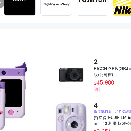
RICOH GRIV(GR4
版(公司貨)
45,900
$
券
拍立得 FUJIFILM in
mini 13 相機 恆昶
2,651