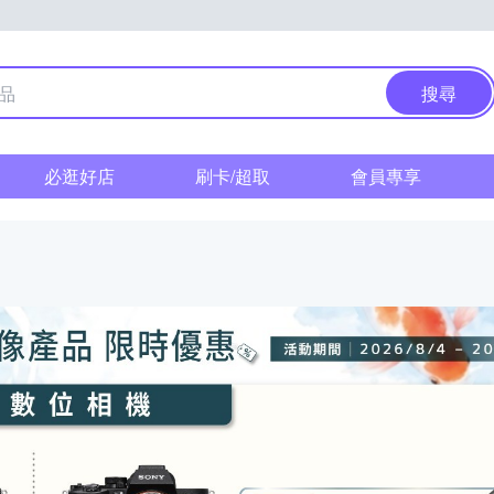
搜尋
必逛好店
刷卡/超取
會員專享