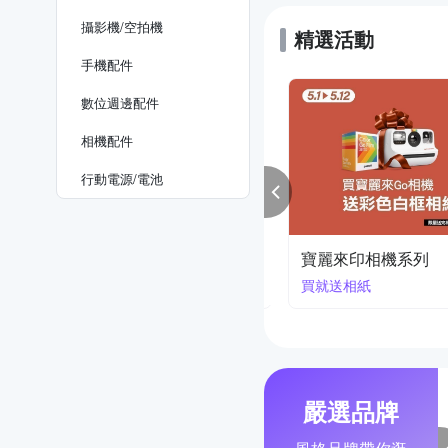
攝影機/空拍機
精選活動
手機配件
數位週邊配件
相機配件
行動電源/電池
kon 櫻花季
寶麗來印相機系列
降2萬3
買就送相紙
嚴選品牌