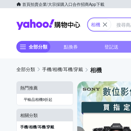
首頁
拍賣
企業/大宗採購入口
合作招商
App下載
Yahoo購物中心
相機
全部分類
點換券
登記送
相機
手機/相機/耳機/穿戴
熱門推薦
平輸品相機9折起
相關分類
手機/相機/耳機/穿戴