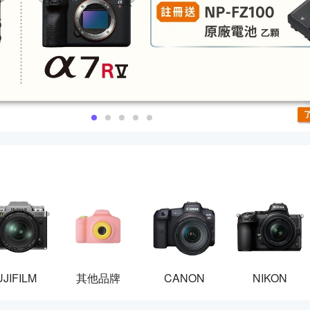
UJIFILM
其他品牌
CANON
NIKON