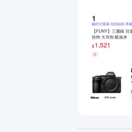
觸控式螢幕 拍照錄影 專
【FUNY】三麗鷗 兒
恰狗 大耳狗 酷洛米
1,521
$
券