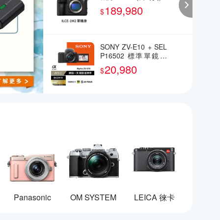
189,980
$
SONY ZV-E10 + SEL
P16502 標準單鏡組
(公司貨)
20,980
$
Panasonic
OM SYSTEM
LEICA 徠卡