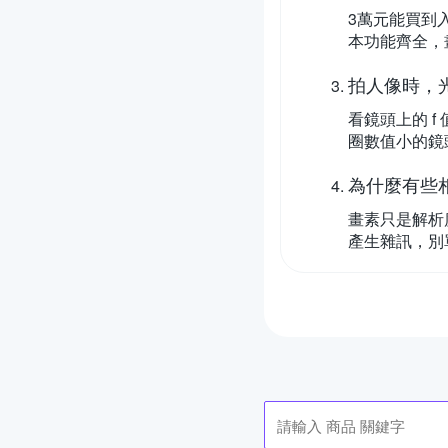
3萬元能買到入
本功能齊全，
拍人像時，
看鏡頭上的 f
圈數值小的鏡頭，
為什麼有些
畫素只是解析
產生雜訊，別