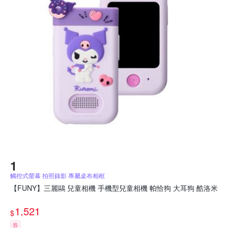
觸控式螢幕 拍照錄影 專屬桌布相框
【FUNY】三麗鷗 兒童相機 手機型兒童相機 帕恰狗 大耳狗 酷洛米
1,521
$
券