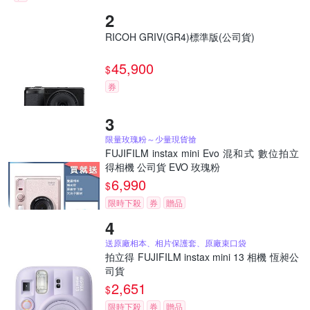
RICOH GRIV(GR4)標準版(公司貨)
45,900
$
券
限量玫瑰粉～少量現貨搶
FUJIFILM instax mini Evo 混和式 數位拍立
得相機 公司貨 EVO 玫瑰粉
6,990
$
限時下殺
券
贈品
送原廠相本、相片保護套、原廠束口袋
拍立得 FUJIFILM instax mini 13 相機 恆昶公
司貨
2,651
$
限時下殺
券
贈品