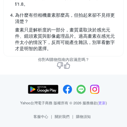
f/1.8。
為什麼有些相機畫素那麼高，但拍起來卻不見得更
清楚？
畫素只是解析度的一部分，畫質還取決於感光元
件、鏡頭素質與影像處理晶片。過高畫素在感光元
件太小的情況下，反而可能產生雜訊，別單看數字
才是明智的選擇。
你對AI購物指南內容滿意嗎？
Yahoo台灣電子商務 版權所有 © 2026 服務條款(
更新
)
客服中心
|
關於我們
|
購物須知