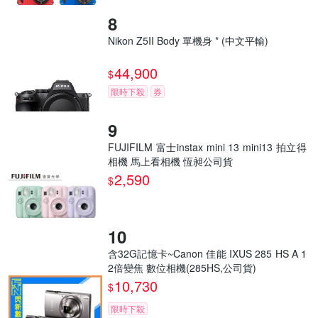
Nikon Z5II Body 單機身 * (中文平輸)
44,900
$
限時下殺
券
FUJIFILM 富士instax mini 13 mini13 拍立得
相機 馬上看相機 恆昶公司貨
2,590
$
含32G記憶卡~Canon 佳能 IXUS 285 HS A 1
2倍變焦 數位相機(285HS,公司貨)
10,730
$
限時下殺