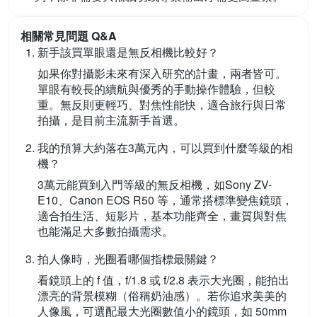
相關常見問題 Q&A
新手該買單眼還是無反相機比較好？
如果你對攝影未來有深入研究的計畫，兩者皆可。
單眼有較長的續航與優秀的手動操作體驗，但較
重。無反則更輕巧、對焦性能快，適合旅行與日常
拍攝，是目前主流新手首選。
我的預算大約落在3萬元內，可以買到什麼等級的相
機？
3萬元能買到入門等級的無反相機，如Sony ZV-
E10、Canon EOS R50 等，通常搭標準變焦鏡頭，
適合拍生活、短影片，基本功能齊全，畫質與對焦
也能滿足大多數拍攝需求。
拍人像時，光圈看哪個指標最關鍵？
看鏡頭上的 f 值，f/1.8 或 f/2.8 表示大光圈，能拍出
漂亮的背景模糊（俗稱奶油感）。若你追求美美的
人像風，可選配最大光圈數值小的鏡頭，如 50mm