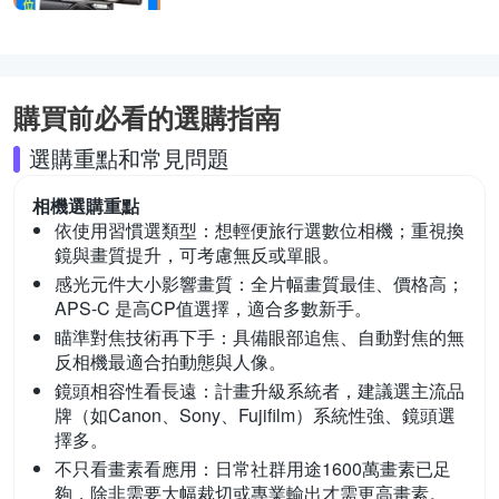
購買前必看的選購指南
選購重點和常見問題
相機
選購重點
依使用習慣選類型：
想輕便旅行選數位相機；重視換
鏡與畫質提升，可考慮無反或單眼。
感光元件大小影響畫質：
全片幅畫質最佳、價格高；
APS-C 是高CP值選擇，適合多數新手。
瞄準對焦技術再下手：
具備眼部追焦、自動對焦的無
反相機最適合拍動態與人像。
鏡頭相容性看長遠：
計畫升級系統者，建議選主流品
牌（如Canon、Sony、Fujifilm）系統性強、鏡頭選
擇多。
不只看畫素看應用：
日常社群用途1600萬畫素已足
夠，除非需要大幅裁切或專業輸出才需更高畫素。