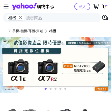
Yahoo購物中心
登入
相機
手機/相機/耳機/穿戴
相機