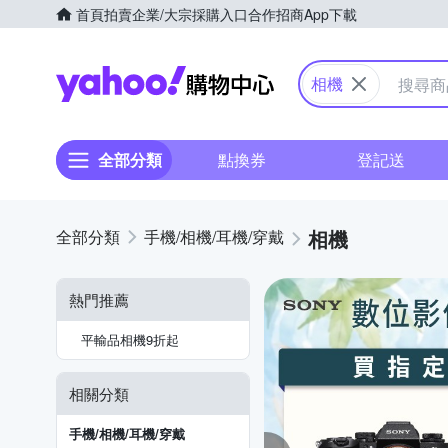
首頁
拍賣
企業/大宗採購入口
合作招商
App下載
Yahoo購物中心
相機
全部分類
點換券
登記送
相機
手機/相機/耳機/穿戴
熱門推薦
平輸品相機9折起
相關分類
手機/相機/耳機/穿戴