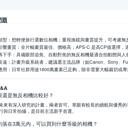
問題
類型：
想輕便旅行選數位相機；重視換鏡與畫質提升，可考慮無
影響畫質：
全片幅畫質最佳、價格高；APS-C 是高CP值選擇
再下手：
具備眼部追焦、自動對焦的無反相機最適合拍動態與人
長遠：
計畫升級系統者，建議選主流品牌（如Canon、Sony、Fu
應用：
日常社群用途1600萬畫素已足夠，除非需要大幅裁切或
&A
眼還是無反相機比較好？
未來有深入研究的計畫，兩者皆可。單眼有較長的續航與優秀的
行與日常拍攝，是目前主流新手首選。
約落在3萬元內，可以買到什麼等級的相機？