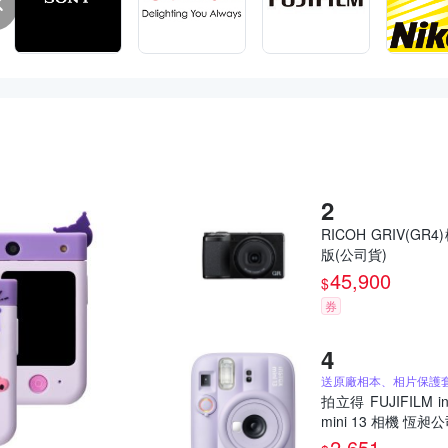
RICOH GRIV(GR4
版(公司貨)
45,900
$
券
拍立得 FUJIFILM in
mini 13 相機 恆昶
2,651