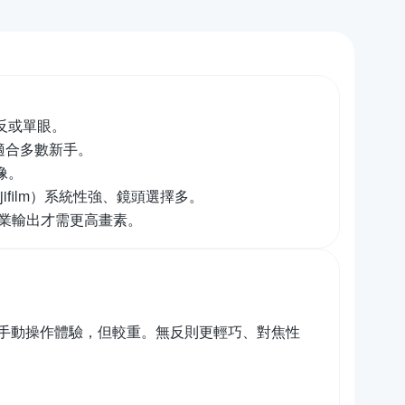
反或單眼。
，適合多數新手。
像。
jifilm）系統性強、鏡頭選擇多。
專業輸出才需更高畫素。
手動操作體驗，但較重。無反則更輕巧、對焦性