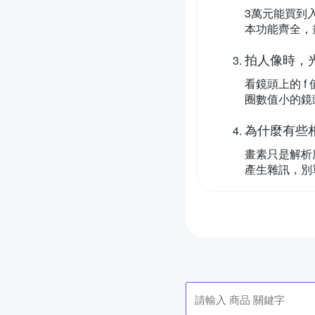
3萬元能買到入
本功能齊全，
拍人像時，
看鏡頭上的 f
圈數值小的鏡頭，
為什麼有些
畫素只是解析
產生雜訊，別