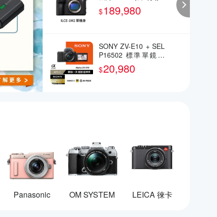
189,980
$
SONY ZV-E10 + SEL
P16502 標準單鏡組
(公司貨)
20,980
$
Panasonic
OM SYSTEM
LEICA 徠卡