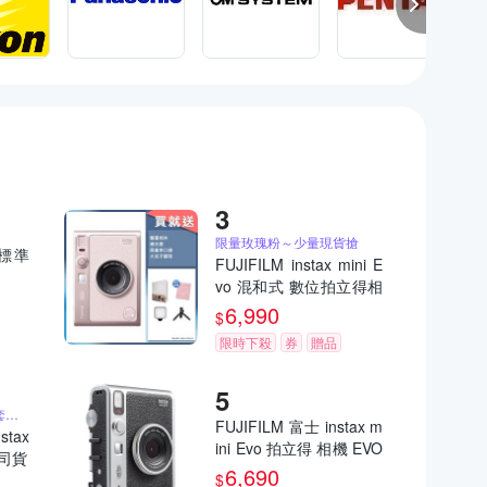
限量玫瑰粉～少量現貨搶
)標準
FUJIFILM instax mini E
vo 混和式 數位拍立得相
機 公司貨 EVO 玫瑰粉
6,990
$
限時下殺
券
贈品
送原廠相本、相片保護套、原廠束口袋
FUJIFILM 富士 instax m
stax
ini Evo 拍立得 相機 EVO
公司貨
公司貨
6,690
$