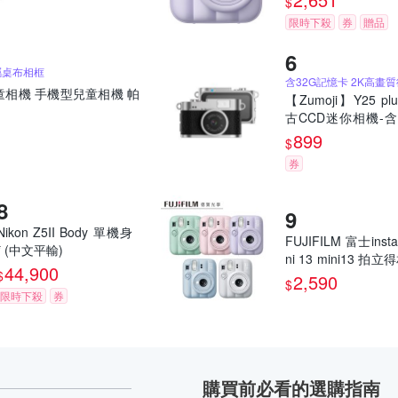
$
限時下殺
券
贈品
屬桌布相框
童相機 手機型兒童相機 帕
【Zumoji】Y25 pl
古CCD迷你相機-含
記憶卡｜2k畫質 
899
$
網紅推薦款 穿搭配
券
誕禮物
Nikon Z5II Body 單機身
FUJIFILM 富士insta
* (中文平輸)
ni 13 mini13 拍
44,900
$
馬上看相機 恆昶公
2,590
$
限時下殺
券
購買前必看的選購指南