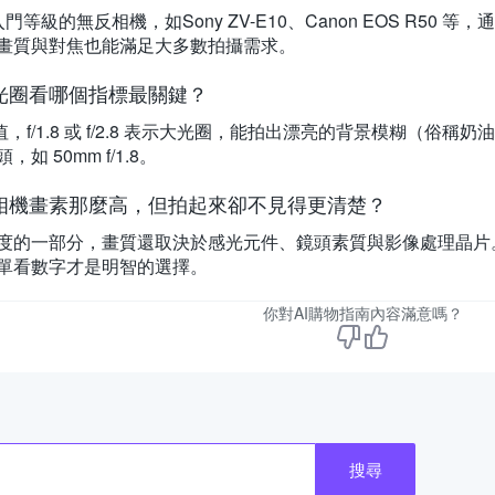
門等級的無反相機，如Sony ZV-E10、Canon EOS R5
畫質與對焦也能滿足大多數拍攝需求。
光圈看哪個指標最關鍵？
 值，f/1.8 或 f/2.8 表示大光圈，能拍出漂亮的背景模糊（
如 50mm f/1.8。
相機畫素那麼高，但拍起來卻不見得更清楚？
度的一部分，畫質還取決於感光元件、鏡頭素質與影像處理晶片
單看數字才是明智的選擇。
你對AI購物指南內容滿意嗎？
搜尋