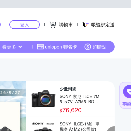
購物車
帳號綁定送
登入
看更多
uniopen 聯名卡
超贈點
少量到貨
SONY 索尼 ILCE-7M
5 α7V A7M5 BODY
全片幅相機(公司貨)
76,620
$
SONY ILCE-1M2 單
機身 A1M2 (公司貨)