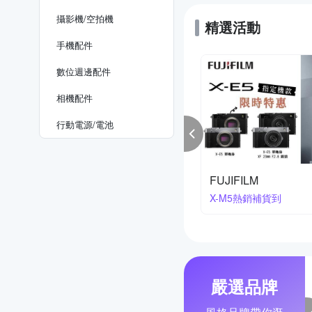
攝影機/空拍機
精選活動
手機配件
數位週邊配件
相機配件
行動電源/電池
kon 櫻花季
寶麗來印相機系列
降2萬3
買就送相紙
嚴選品牌