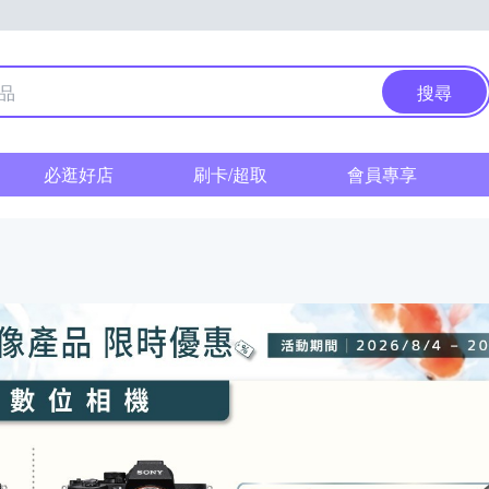
搜尋
必逛好店
刷卡/超取
會員專享