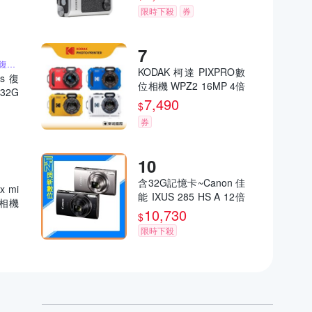
限時下殺
券
含32G記憶卡 2K高畫質復古小相機
KODAK 柯達 PIXPRO數
us 復
位相機 WPZ2 16MP 4倍
32G
光學變焦 防水數位相機
7,490
大螢幕
$
公司貨
件 聖
券
含32G記憶卡~Canon 佳
x mi
能 IXUS 285 HS A 12倍
立得相機
變焦 數位相機(285HS,
10,730
司貨
$
公司貨)
限時下殺