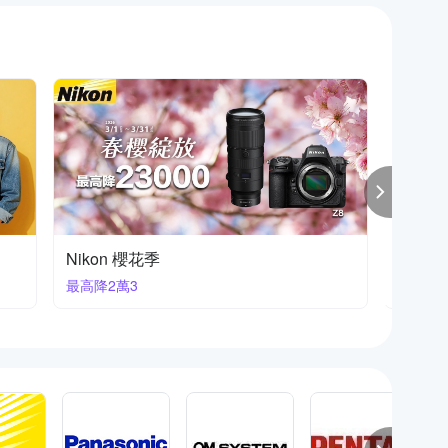
富士熱銷新款
FUJIF
新品重
下殺93折起再獨家贈