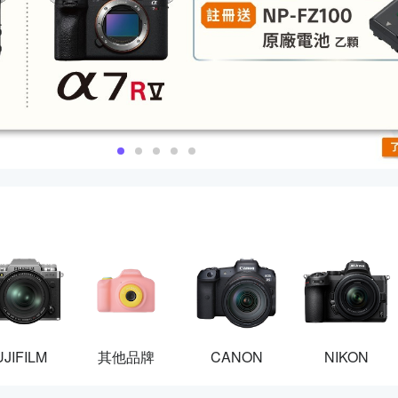
UJIFILM
其他品牌
CANON
NIKON