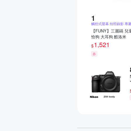
觸控式螢幕 拍照錄影 專
【FUNY】三麗鷗 兒
恰狗 大耳狗 酷洛米
1,521
$
券