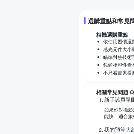
選購重點和常見
相機
選購重點
依使用習慣選
感光元件大小
瞄準對焦技術
鏡頭相容性看
不只看畫素看
相關常見問題 Q
新手該買單
如果你對攝影
能快，適合旅
我的預算大