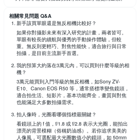
相關常見問題 Q&A
新手該買單眼還是無反相機比較好？
如果你對攝影未來有深入研究的計畫，兩者皆可。
單眼有較長的續航與優秀的手動操作體驗，但較
重。無反則更輕巧、對焦性能快，適合旅行與日常
拍攝，是目前主流新手首選。
我的預算大約落在3萬元內，可以買到什麼等級的相
機？
3萬元能買到入門等級的無反相機，如Sony ZV-
E10、Canon EOS R50 等，通常搭標準變焦鏡頭，
適合拍生活、短影片，基本功能齊全，畫質與對焦
也能滿足大多數拍攝需求。
拍人像時，光圈看哪個指標最關鍵？
看鏡頭上的 f 值，f/1.8 或 f/2.8 表示大光圈，能拍出
漂亮的背景模糊（俗稱奶油感）。若你追求美美的
人像風，可選配最大光圈數值小的鏡頭，如 50mm