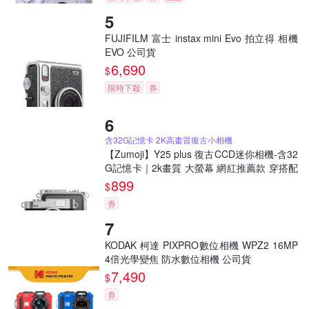
FUJIFILM 富士 instax mini Evo 拍立得 相機
EVO 公司貨
6,690
$
限時下殺
券
含32G記憶卡 2K高畫質復古小相機
【Zumoji】Y25 plus 復古CCD迷你相機-含32
G記憶卡｜2k畫質 大螢幕 網紅推薦款 穿搭配
件 聖誕禮物
899
$
券
KODAK 柯達 PIXPRO數位相機 WPZ2 16MP
4倍光學變焦 防水數位相機 公司貨
7,490
$
券