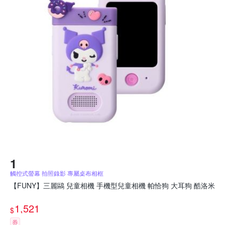
觸控式螢幕 拍照錄影 專屬桌布相框
【FUNY】三麗鷗 兒童相機 手機型兒童相機 帕恰狗 大耳狗 酷洛米
1,521
$
券