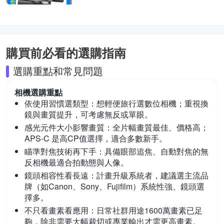
購買前必看的選購指南
選購重點和常見問題
相機
選購重點
依使用習慣選類型：
想輕便旅行選數位相機；重視換
鏡與畫質提升，可考慮無反或單眼。
感光元件大小影響畫質：
全片幅畫質最佳、價格高；
APS-C 是高CP值選擇，適合多數新手。
瞄準對焦技術再下手：
具備眼部追焦、自動對焦的無
反相機最適合拍動態與人像。
鏡頭相容性看長遠：
計畫升級系統者，建議選主流品
牌（如Canon、Sony、Fujifilm）系統性強、鏡頭選
擇多。
不只看畫素看應用：
日常社群用途1600萬畫素已足
夠，除非需要大幅裁切或專業輸出才需更高畫素。