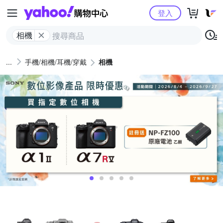
Yahoo購物中心
登入
相機
手機/相機/耳機/穿戴
相機