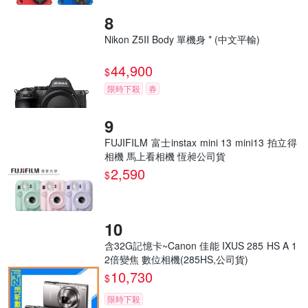
Nikon Z5II Body 單機身 * (中文平輸)
44,900
$
限時下殺
券
FUJIFILM 富士instax mini 13 mini13 拍立得
相機 馬上看相機 恆昶公司貨
2,590
$
含32G記憶卡~Canon 佳能 IXUS 285 HS A 1
2倍變焦 數位相機(285HS,公司貨)
10,730
$
限時下殺