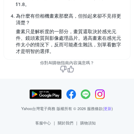
f/1.8。
為什麼有些相機畫素那麼高，但拍起來卻不見得更
清楚？
畫素只是解析度的一部分，畫質還取決於感光元
件、鏡頭素質與影像處理晶片。過高畫素在感光元
件太小的情況下，反而可能產生雜訊，別單看數字
才是明智的選擇。
你對AI購物指南內容滿意嗎？
Yahoo台灣電子商務 版權所有 © 2026 服務條款(
更新
)
客服中心
|
關於我們
|
購物須知