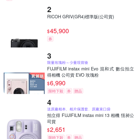
RICOH GRIV(GR4)標準版(公司貨)
45,900
$
券
限量玫瑰粉～少量現貨搶
FUJIFILM instax mini Evo 混和式 數位拍立
得相機 公司貨 EVO 玫瑰粉
6,990
$
限時下殺
券
贈品
送原廠相本、相片保護套、原廠束口袋
拍立得 FUJIFILM instax mini 13 相機 恆昶公
司貨
2,651
$
限時下殺
券
贈品