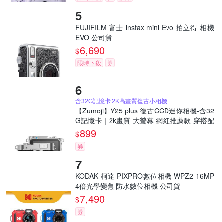
FUJIFILM 富士 instax mini Evo 拍立得 相機
EVO 公司貨
6,690
$
限時下殺
券
含32G記憶卡 2K高畫質復古小相機
【Zumoji】Y25 plus 復古CCD迷你相機-含32
G記憶卡｜2k畫質 大螢幕 網紅推薦款 穿搭配
件 聖誕禮物
899
$
券
KODAK 柯達 PIXPRO數位相機 WPZ2 16MP
4倍光學變焦 防水數位相機 公司貨
7,490
$
券