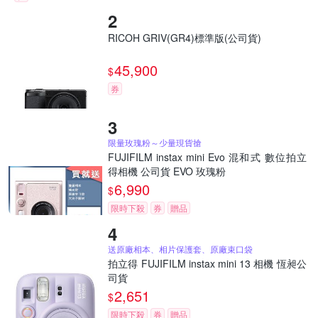
RICOH GRIV(GR4)標準版(公司貨)
45,900
$
券
限量玫瑰粉～少量現貨搶
FUJIFILM instax mini Evo 混和式 數位拍立
得相機 公司貨 EVO 玫瑰粉
6,990
$
限時下殺
券
贈品
送原廠相本、相片保護套、原廠束口袋
拍立得 FUJIFILM instax mini 13 相機 恆昶公
司貨
2,651
$
限時下殺
券
贈品