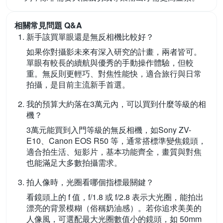
相關常見問題 Q&A
新手該買單眼還是無反相機比較好？
如果你對攝影未來有深入研究的計畫，兩者皆可。
單眼有較長的續航與優秀的手動操作體驗，但較
重。無反則更輕巧、對焦性能快，適合旅行與日常
拍攝，是目前主流新手首選。
我的預算大約落在3萬元內，可以買到什麼等級的相
機？
3萬元能買到入門等級的無反相機，如Sony ZV-
E10、Canon EOS R50 等，通常搭標準變焦鏡頭，
適合拍生活、短影片，基本功能齊全，畫質與對焦
也能滿足大多數拍攝需求。
拍人像時，光圈看哪個指標最關鍵？
看鏡頭上的 f 值，f/1.8 或 f/2.8 表示大光圈，能拍出
漂亮的背景模糊（俗稱奶油感）。若你追求美美的
人像風，可選配最大光圈數值小的鏡頭，如 50mm