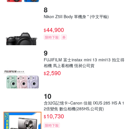
Nikon Z5II Body 單機身 * (中文平輸)
44,900
$
限時下殺
券
FUJIFILM 富士instax mini 13 mini13 拍立得
相機 馬上看相機 恆昶公司貨
2,590
$
含32G記憶卡~Canon 佳能 IXUS 285 HS A 1
2倍變焦 數位相機(285HS,公司貨)
10,730
$
限時下殺