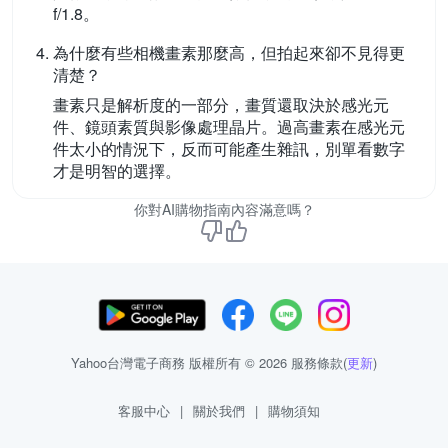
f/1.8。
為什麼有些相機畫素那麼高，但拍起來卻不見得更
清楚？
畫素只是解析度的一部分，畫質還取決於感光元
件、鏡頭素質與影像處理晶片。過高畫素在感光元
件太小的情況下，反而可能產生雜訊，別單看數字
才是明智的選擇。
你對AI購物指南內容滿意嗎？
Yahoo台灣電子商務 版權所有 © 2026 服務條款(
更新
)
客服中心
|
關於我們
|
購物須知