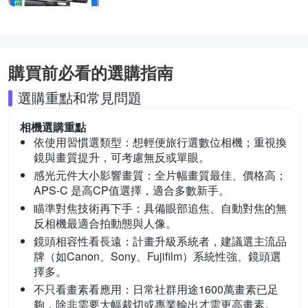
購買前必看的選購指南
選購重點和常見問題
相機
選購重點
依使用習慣選類型：
想輕便旅行選數位相機；重視換
鏡與畫質提升，可考慮無反或單眼。
感光元件大小影響畫質：
全片幅畫質最佳、價格高；
APS-C 是高CP值選擇，適合多數新手。
瞄準對焦技術再下手：
具備眼部追焦、自動對焦的無
反相機最適合拍動態與人像。
鏡頭相容性看長遠：
計畫升級系統者，建議選主流品
牌（如Canon、Sony、Fujifilm）系統性強、鏡頭選
擇多。
不只看畫素看應用：
日常社群用途1600萬畫素已足
夠，除非需要大幅裁切或專業輸出才需更高畫素。