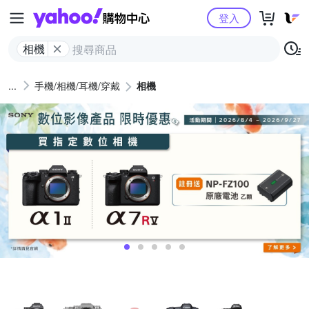
Yahoo購物中心
登入
相機
手機/相機/耳機/穿戴
相機