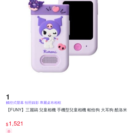
觸控式螢幕 拍照錄影 專屬桌布相框
【FUNY】三麗鷗 兒童相機 手機型兒童相機 帕恰狗 大耳狗 酷洛米
1,521
$
券