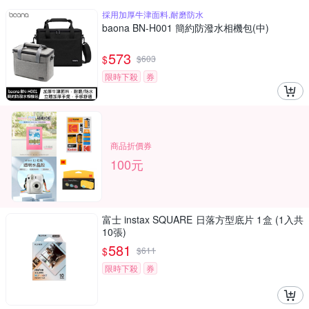
採用加厚牛津面料,耐磨防水
baona BN-H001 簡約防潑水相機包(中)
573
$
$
603
限時下殺
券
商品折價券
100元
富士 instax SQUARE 日落方型底片 1盒 (1入共
10張)
581
$
$
611
限時下殺
券