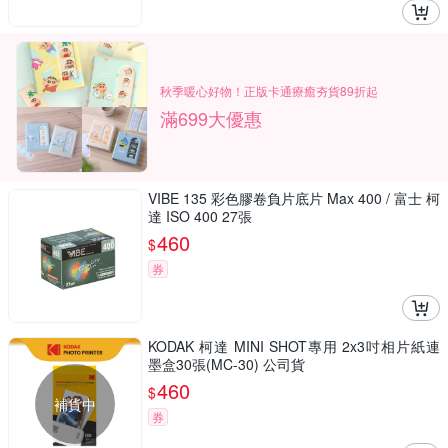
秋季暖心好物！正版卡通療癒夯貨89折起
滿699大優惠
VIBE 135 彩色膠卷負片底片 Max 400 / 富士 柯
達 ISO 400 27張
460
$
券
KODAK 柯達 MINI SHOT專用 2x3吋相片紙連
墨盒30張(MC-30) 公司貨
460
$
補貨中
券