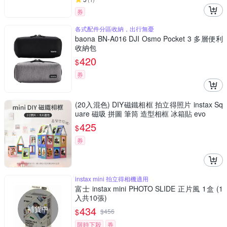
券
各式配件分區收納，出行無憂
baona BN-A016 DJI Osmo Pocket 3 多層便利
收納包
420
$
券
(20入混色) DIY磁鐵相框 拍立得照片 instax Sq
uare 磁吸 拼圖 筆筒 造型相框 冰箱貼 evo
425
$
券
instax mini 拍立得相機適用
富士 instax mini PHOTO SLIDE 正片風 1盒 (1
入共10張)
補貨中
434
$
$
456
限時下殺
券