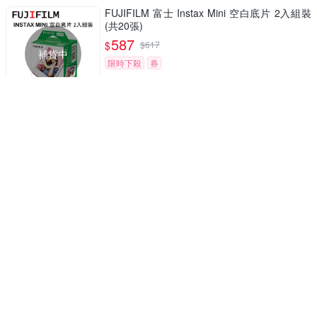
FUJIFILM 富士 Instax Mini 空白底片 2入組裝
(共20張)
587
$
$
617
補貨中
限時下殺
券
KODAK 柯達 MICRO SDXC UHS-I U3 V30 A1
32G 高速記憶卡(附轉卡)
590
$
挑戰低價
券
YT-16 4000萬像素 兒童數位相機 贈32GB記憶
卡
590
$
5
(
1
)
挑戰低價
券