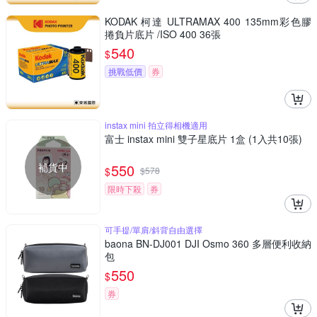
KODAK 柯達 ULTRAMAX 400 135mm彩色膠
捲負片底片 /ISO 400 36張
540
$
挑戰低價
券
instax mini 拍立得相機適用
富士 instax mini 雙子星底片 1盒 (1入共10張)
補貨中
550
$
$
578
限時下殺
券
可手提/單肩/斜背自由選擇
baona BN-DJ001 DJI Osmo 360 多層便利收納
包
550
$
券