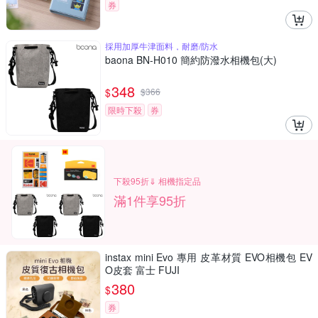
券
採用加厚牛津面料，耐磨/防水
baona BN-H010 簡約防潑水相機包(大)
348
$
$
366
限時下殺
券
下殺95折⇓ 相機指定品
滿1件享95折
instax mini Evo 專用 皮革材質 EVO相機包 EV
O皮套 富士 FUJI
380
$
券