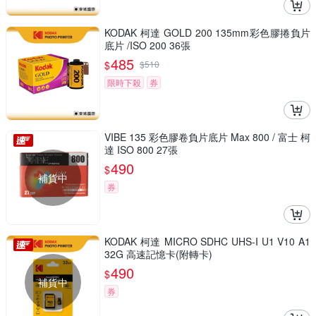
KODAK 柯達 GOLD 200 135mm彩色膠捲負片
底片 /ISO 200 36張
485
$
$
510
限時下殺
券
VIBE 135 彩色膠卷負片底片 Max 800 / 富士 柯
達 ISO 800 27張
490
$
補貨中
券
KODAK 柯達 MICRO SDHC UHS-I U1 V10 A1
32G 高速記憶卡(附轉卡)
490
$
補貨中
券