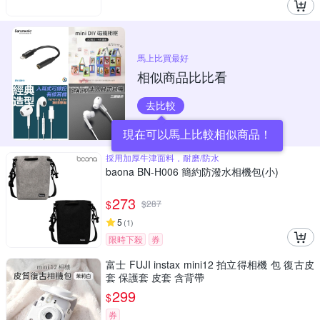
馬上比買最好
相似商品比比看
去比較
現在可以馬上比較相似商品！
採用加厚牛津面料，耐磨/防水
baona BN-H006 簡約防潑水相機包(小)
273
$
$
287
5
(
1
)
限時下殺
券
富士 FUJI instax mini12 拍立得相機 包 復古皮
套 保護套 皮套 含背帶
299
$
券