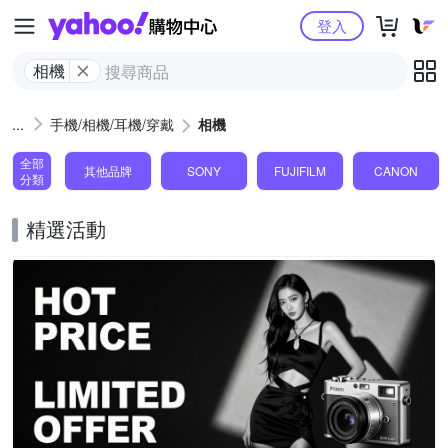
Yahoo購物中心
登入
相機
手機/相機/耳機/穿戴
相機
全部
其他品牌
SONY
FUJIFILM
CANON
分類
精選活動