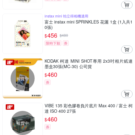
instax mini 拍立得相機適用
富士 instax mini SPRINKLES 花灑 1盒 (1入共1
0張)
456
$
$
480
限時下殺
券
KODAK 柯達 MINI SHOT專用 2x3吋相片紙連
墨盒30張(MC-30) 公司貨
460
$
補貨中
券
VIBE 135 彩色膠卷負片底片 Max 400 / 富士 柯
達 ISO 400 27張
460
$
補貨中
券