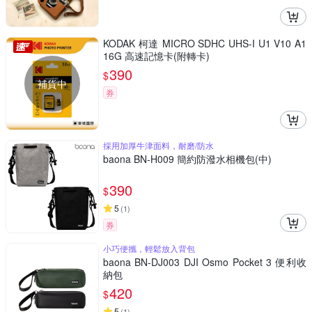
KODAK 柯達 MICRO SDHC UHS-I U1 V10 A1
16G 高速記憶卡(附轉卡)
390
$
補貨中
券
採用加厚牛津面料，耐磨/防水
baona BN-H009 簡約防潑水相機包(中)
390
$
5
(
1
)
券
小巧便攜，輕鬆放入背包
baona BN-DJ003 DJI Osmo Pocket 3 便利收
納包
420
$
5
(
1
)