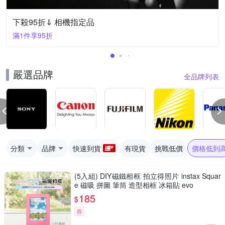
下殺95折⇓ 相機指定品
滿1件享95折
嚴選品牌
全品牌列表
分類
品牌
快速到貨
有現貨
挑戰低價
價格低到
(5入組) DIY磁鐵相框 拍立得照片 instax Squar
e 磁吸 拼圖 筆筒 造型相框 冰箱貼 evo
185
$
券