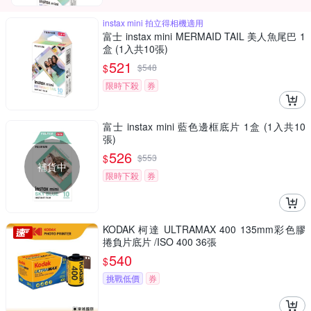
instax mini 拍立得相機適用
富士 instax mini MERMAID TAIL 美人魚尾巴 1
盒 (1入共10張)
521
$
$
548
限時下殺
券
富士 instax mini 藍色邊框底片 1盒 (1入共10
張)
526
$
$
553
補貨中
限時下殺
券
KODAK 柯達 ULTRAMAX 400 135mm彩色膠
捲負片底片 /ISO 400 36張
540
$
挑戰低價
券