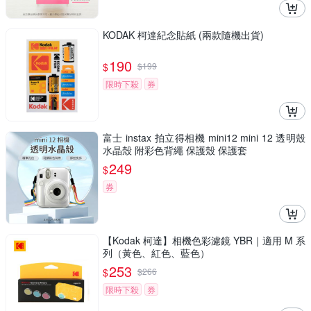
KODAK 柯達紀念貼紙 (兩款隨機出貨)
190
$
$
199
限時下殺
券
富士 instax 拍立得相機 mini12 mini 12 透明殼
水晶殼 附彩色背繩 保護殼 保護套
249
$
券
【Kodak 柯達】相機色彩濾鏡 YBR｜適用 M 系
列（黃色、紅色、藍色）
253
$
$
266
限時下殺
券