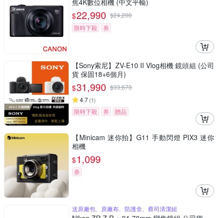
焦4K數位相機 (中文平輸)
22,990
$
$
24,200
限時下殺
券
【Sony索尼】ZV-E10 II Vlog相機 鏡頭組 (公司
貨 保固18+6個月)
31,990
$
$
33,673
4.7
(
1
)
限時下殺
券
贈品
【Minicam 迷你拍】G11 手動閃燈 PIX3 迷你
相機
1,099
$
券
送原廠包、原廠布、防護盒、蔡司清潔組