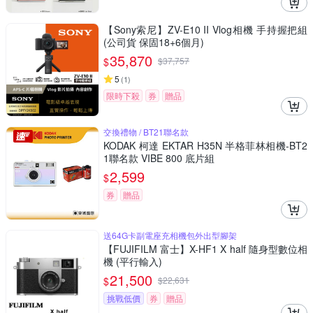
【Sony索尼】ZV-E10 II Vlog相機 手持握把組
(公司貨 保固18+6個月)
35,870
$
$
37,757
5
(
1
)
限時下殺
券
贈品
交換禮物 / BT21聯名款
KODAK 柯達 EKTAR H35N 半格菲林相機-BT2
1聯名款 VIBE 800 底片組
2,599
$
券
贈品
送64G卡副電座充相機包外出型腳架
【FUJIFILM 富士】X-HF1 X half 隨身型數位相
機 (平行輸入)
21,500
$
$
22,631
挑戰低價
券
贈品