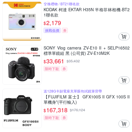
交換禮物 / BT21聯名款
KODAK 柯達 EKTAR H35N 半格菲林相機-BT2
1聯名款
2,179
$
挑戰低價
券
SONY Vlog camera ZV-E10 II + SELP16502
標準單鏡組 黑 (公司貨) ZV-E10M2K
33,661
$
$
35,432
限時下殺
券
送128G卡副電座充單眼包拭鏡筆背帶
【FUJIFILM 富士】 GFX100S II GFX 100S II
單機身*(平行輸入)
167,318
$
$
176,124
限時下殺
券