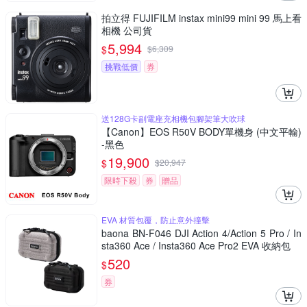
拍立得 FUJIFILM instax mini99 mini 99 馬上看
相機 公司貨
5,994
$
$
6,309
挑戰低價
券
送128G卡副電座充相機包腳架筆大吹球
【Canon】EOS R50V BODY單機身 (中文平輸)
-黑色
19,900
$
$
20,947
限時下殺
券
贈品
EVA 材質包覆，防止意外撞擊
baona BN-F046 DJI Action 4/Action 5 Pro / In
sta360 Ace / Insta360 Ace Pro2 EVA 收納包
520
$
券