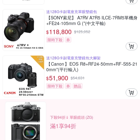
送128G卡副電座充單眼雙鏡包
【SONY索尼】 A7RV A7R5 ILCE-7RM5單機身
+FE24-105mm G (*(中文平輸)
118,800
$
$
125,052
限時下殺
券
送128G卡副電座充雙鏡包大腳架
【Canon】EOS R8+RF24-50mm+RF-S55-21
0mm*(平行輸入)
51,900
$
$
54,631
限時下殺
券
贈品
下殺94折⇓ 單眼鏡頭 (ZG)
滿1享94折