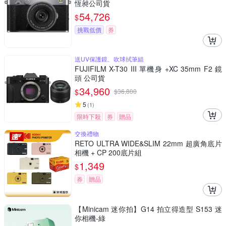
恆昶公司貨
54,726
$
挑戰低價
券
送UV保護鏡、吹球拭筆組
FUJIFILM X-T30 III 單機身 +XC 35mm F2 鏡
頭 公司貨
34,960
$
$
36,800
5
(
1
)
限時下殺
券
贈品
交換禮物
RETO ULTRA WIDE&SLIM 22mm 超廣角底片
相機 + CP 200底片組
1,349
$
券
贈品
【Minicam 迷你拍】G14 拍立得造型 S153 迷
你相機-綠