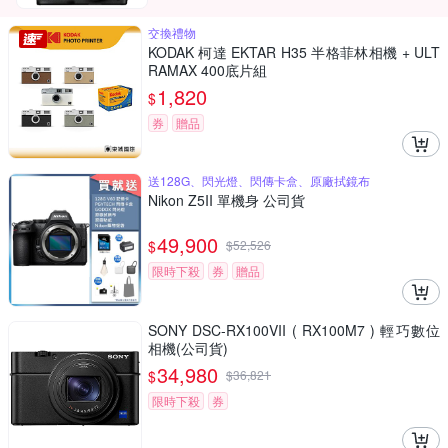
交換禮物
KODAK 柯達 EKTAR H35 半格菲林相機 + ULT
RAMAX 400底片組
1,820
$
券
贈品
送128G、閃光燈、閃傳卡盒、原廠拭鏡布
Nikon Z5II 單機身 公司貨
49,900
$
$
52,526
限時下殺
券
贈品
SONY DSC-RX100VII ( RX100M7 ) 輕巧數位
相機(公司貨)
34,980
$
$
36,821
限時下殺
券