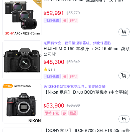
52,991
$
$
55,779
挑戰低價
券
贈品
送閃傳卡盒、蔡司清潔噴霧組、鋼化保護貼
FUJIFILM X-T50 單機身 + XC 15-45mm 鏡頭
公司貨
48,300
$
$
50,842
5
(
1
)
挑戰低價
券
贈品
送128G卡副電座充雙鏡包大腳架拭鏡筆
【Nikon 尼康】 D780 BODY單機身 (中文平輸)
53,900
$
$
56,736
限時下殺
券
贈品
【SONY索尼】 ILCE-6700+SELP16-50mm變