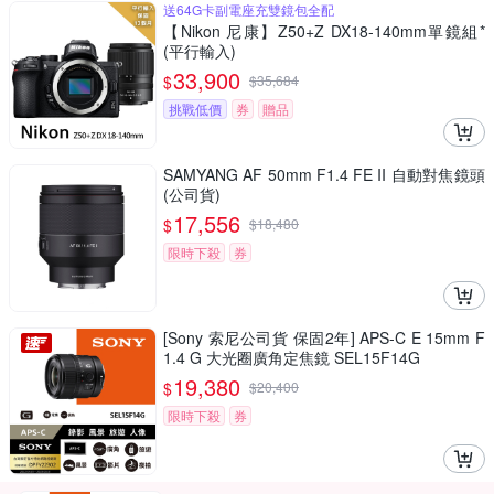
送64G卡副電座充雙鏡包全配
【Nikon 尼康】Z50+Z DX18-140mm單鏡組*
(平行輸入)
33,900
$
$
35,684
挑戰低價
券
贈品
SAMYANG AF 50mm F1.4 FE II 自動對焦鏡頭
(公司貨)
17,556
$
$
18,480
限時下殺
券
[Sony 索尼公司貨 保固2年] APS-C E 15mm F
1.4 G 大光圈廣角定焦鏡 SEL15F14G
19,380
$
$
20,400
限時下殺
券