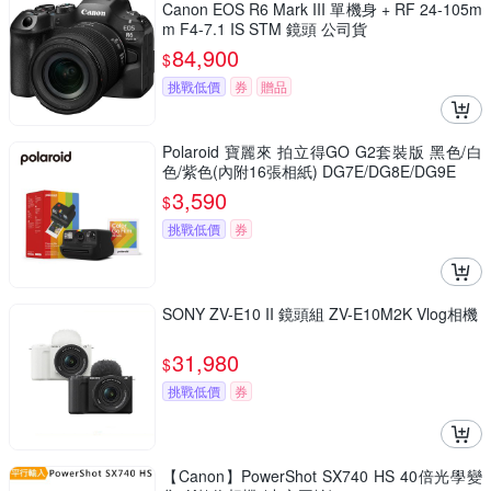
Canon EOS R6 Mark III 單機身 + RF 24-105m
m F4-7.1 IS STM 鏡頭 公司貨
84,900
$
挑戰低價
券
贈品
Polaroid 寶麗來 拍立得GO G2套裝版 黑色/白
色/紫色(內附16張相紙) DG7E/DG8E/DG9E
3,590
$
挑戰低價
券
SONY ZV-E10 II 鏡頭組 ZV-E10M2K Vlog相機
31,980
$
挑戰低價
券
【Canon】PowerShot SX740 HS 40倍光學變