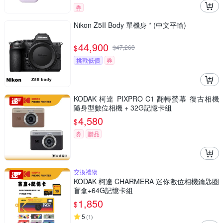
券
Nikon Z5II Body 單機身 * (中文平輸)
44,900
$
$
47,263
挑戰低價
券
KODAK 柯達 PIXPRO C1 翻轉螢幕 復古相機
隨身型數位相機 + 32G記憶卡組
4,580
$
券
贈品
交換禮物
KODAK 柯達 CHARMERA 迷你數位相機鑰匙圈
盲盒+64G記憶卡組
1,850
$
5
(
1
)