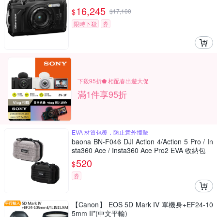
16,245
$
$
17,100
限時下殺
券
下殺95折⬟ 相配春出遊大促
滿1件享95折
EVA 材質包覆，防止意外撞擊
baona BN-F046 DJI Action 4/Action 5 Pro / In
sta360 Ace / Insta360 Ace Pro2 EVA 收納包
520
$
券
【Canon】 EOS 5D Mark IV 單機身+EF24-10
5mm II*(中文平輸)