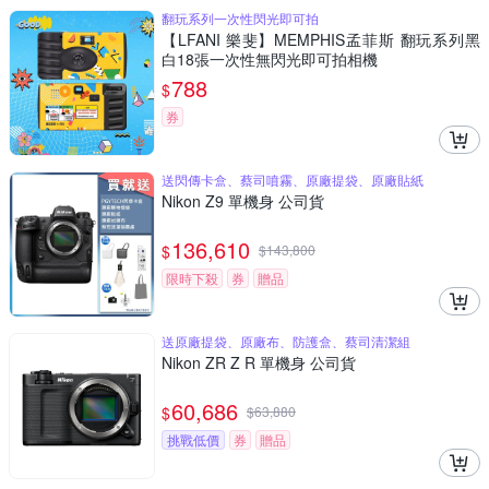
翻玩系列一次性閃光即可拍
【LFANI 樂斐】MEMPHIS孟菲斯 翻玩系列黑
白18張一次性無閃光即可拍相機
788
$
券
送閃傳卡盒、蔡司噴霧、原廠提袋、原廠貼紙
Nikon Z9 單機身 公司貨
136,610
$
$
143,800
限時下殺
券
贈品
送原廠提袋、原廠布、防護盒、蔡司清潔組
Nikon ZR Z R 單機身 公司貨
60,686
$
$
63,880
挑戰低價
券
贈品