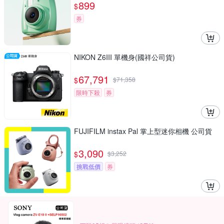
899
$
券
NIKON Z6III 單機身(國祥公司貨)
67,791
$
$
71,358
限時下殺
券
FUJIFILM instax Pal 掌上型迷你相機 公司貨
3,090
$
$
3,252
挑戰低價
券