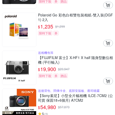
限時下殺
券
贈品
Polaroid Go 彩色白框雙包裝相紙-雙入裝(DGF
1) 2入
1,235
$
$
1,299
限時下殺
券
送相機包等
【FUJIFILM 富士】X-HF1 X half 隨身型數位相
機 (平行輸入)
19,900
$
$
20,947
限時下殺
券
贈品
送後背包、閃傳卡盒、底部安裝板、蔡司噴霧
【Sony索尼】小型全片幅相機 ILCE-7CM2 (公
司貨 保固18+6個月) A7CM2
54,980
$
$
57,873
5
(
1
)