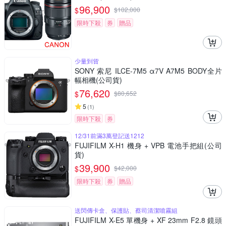
96,900
$
$
102,000
限時下殺
券
贈品
少量到貨
SONY 索尼 ILCE-7M5 α7V A7M5 BODY全片
幅相機(公司貨)
76,620
$
$
80,652
5
(
1
)
限時下殺
券
12/31前滿3萬登記送1212
FUJIFILM X-H1 機身 + VPB 電池手把組(公司
貨)
39,900
$
$
42,000
限時下殺
券
贈品
送閃傳卡盒、保護貼、蔡司清潔噴霧組
FUJIFILM X-E5 單機身 + XF 23mm F2.8 鏡頭