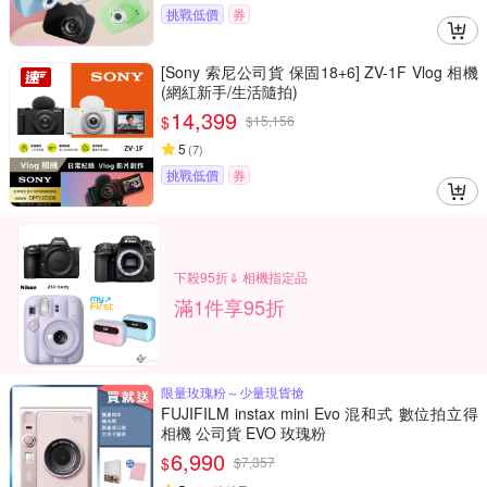
挑戰低價
券
[Sony 索尼公司貨 保固18+6] ZV-1F Vlog 相機
(網紅新手/生活隨拍)
14,399
$
$
15,156
5
(
7
)
挑戰低價
券
下殺95折⇓ 相機指定品
滿1件享95折
限量玫瑰粉～少量現貨搶
FUJIFILM instax mini Evo 混和式 數位拍立得
相機 公司貨 EVO 玫瑰粉
6,990
$
$
7,357