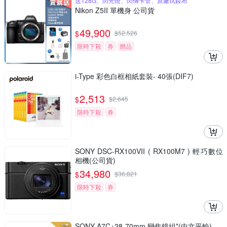
送128G、閃光燈、閃傳卡盒、原廠拭鏡布
Nikon Z5II 單機身 公司貨
49,900
$
$
52,526
限時下殺
券
贈品
i-Type 彩色白框相紙套裝- 40張(DIF7)
2,513
$
$
2,645
限時下殺
券
SONY DSC-RX100VII ( RX100M7 ) 輕巧數位
相機(公司貨)
34,980
$
$
36,821
限時下殺
券
SONY A7C+28-70mm 變焦鏡組*(中文平輸)