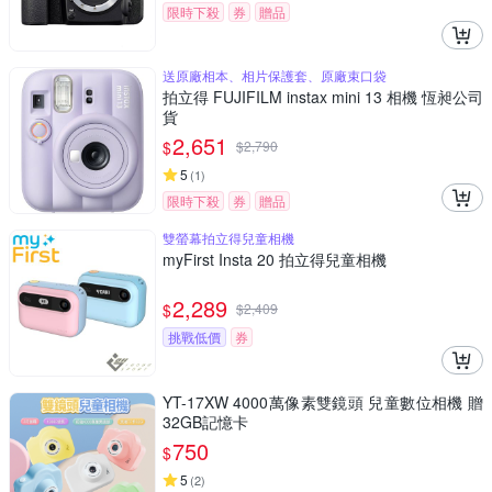
限時下殺
券
贈品
送原廠相本、相片保護套、原廠束口袋
拍立得 FUJIFILM instax mini 13 相機 恆昶公司
貨
2,651
$
$
2,790
5
(
1
)
限時下殺
券
贈品
雙螢幕拍立得兒童相機
myFirst Insta 20 拍立得兒童相機
2,289
$
$
2,409
挑戰低價
券
YT-17XW 4000萬像素雙鏡頭 兒童數位相機 贈
32GB記憶卡
750
$
5
(
2
)