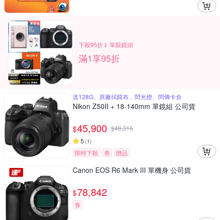
下殺95折⇓ 單眼鏡頭
滿1享95折
送128G、原廠拭鏡布、閃光燈、閃傳卡盒
Nikon Z50II + 18-140mm 單鏡組 公司貨
45,900
$
$
48,315
5
(
1
)
限時下殺
券
贈品
Canon EOS R6 Mark III 單機身 公司貨
78,842
$
券