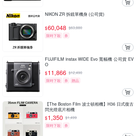
NIKON ZR 拆鏡單機身 (公司貨)
60,048
$
$
63,880
限時下殺
券
FUJIFILM instax WIDE Evo 寬幅機 公司貨 EV
O
11,866
$
$
12,490
限時下殺
券
贈品
【The Boston Film 波士頓相機】H36 日式復古
閃光燈底片相機
1,350
$
$
1,499
限時下殺
券