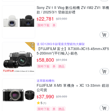
Sony ZV-1 II Vlog 數位相機 ZV-1M2 ZV1 單機
款 / 2025/3/1 登錄送好禮
22,781
$
$
23,980
限時下殺
券
送 SD128G卡副電座充雙鏡包大腳架
【FUJIFILM 富士】X-T30II+XC15-45mm+XF5
5-200mm*(平行輸入)-銀色
58,800
$
$
61,894
限時下殺
券
贈品
送單眼相機包
FUJIFILM X-M5 單機身 + XC 13-33mm 鏡頭
公司貨
37,990
$
$
39,989
5
(
1
)
限時下殺
券
贈品