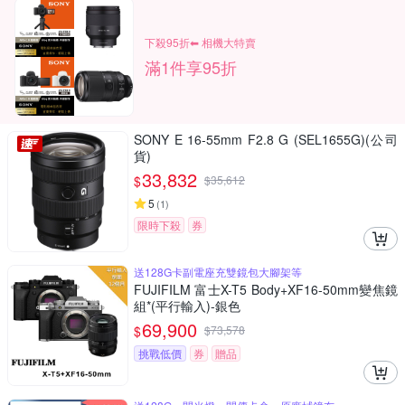
下殺95折⬅︎ 相機大特賣
滿1件享95折
SONY E 16-55mm F2.8 G (SEL1655G)(公司
貨)
33,832
$
$
35,612
5
(
1
)
限時下殺
券
送128G卡副電座充雙鏡包大腳架等
FUJIFILM 富士X-T5 Body+XF16-50mm變焦鏡
組*(平行輸入)-銀色
69,900
$
$
73,578
挑戰低價
券
贈品