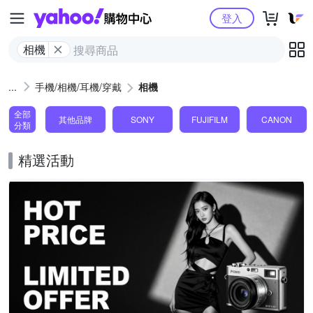
Yahoo購物中心
登入
相機
手機/相機/耳機/穿戴
相機
全部
其他品牌
SONY
FUJIFILM
CANON
分類
精選活動