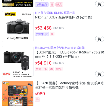
挑戰低價
券
贈品
8/14前加送EN-EL15C 原電一顆
Nikon Zf BODY 銀色單機身 Zf (公司貨)
53,468
$
$
56,880
挑戰低價
券
送128G卡副電座充雙鏡包大腳架拭鏡筆
【SONY索尼】 ILCE-6700+16-50mm+55-210
mm F4.5-6.3 OSS (平行輸入)
54,910
$
$
57,800
限時下殺
券
贈品
【LFANI 樂斐】Memory蒙特卡洛 翻玩系列彩
色27張一次性閃光即可拍相機
969
$
券