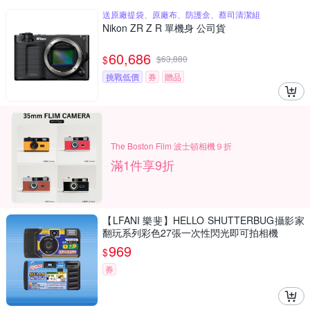
送原廠提袋、原廠布、防護盒、蔡司清潔組
Nikon ZR Z R 單機身 公司貨
60,686
$
$
63,880
挑戰低價
券
贈品
The Boston Film 波士頓相機９折
滿1件享9折
【LFANI 樂斐】HELLO SHUTTERBUG攝影家
翻玩系列彩色27張一次性閃光即可拍相機
969
$
券