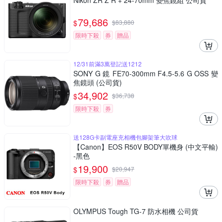
Nikon ZR Z R + 24-70mm 變焦鏡組 公司貨
79,686
$
$
83,880
限時下殺
券
贈品
12/31前滿3萬登記送1212
SONY G 鏡 FE70-300mm F4.5-5.6 G OSS 變
焦鏡頭 (公司貨)
34,902
$
$
36,738
限時下殺
券
送128G卡副電座充相機包腳架筆大吹球
【Canon】EOS R50V BODY單機身 (中文平輸)
-黑色
19,900
$
$
20,947
限時下殺
券
贈品
OLYMPUS Tough TG-7 防水相機 公司貨