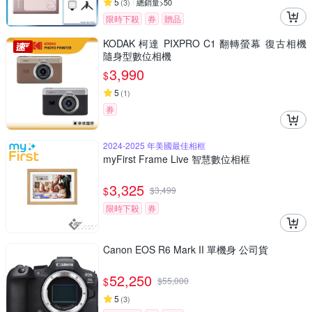
5
(
3
)
總銷量>50
限時下殺
券
贈品
KODAK 柯達 PIXPRO C1 翻轉螢幕 復古相機
隨身型數位相機
3,990
$
5
(
1
)
券
2024-2025 年美國最佳相框
myFirst Frame Live 智慧數位相框
3,325
$
$
3,499
限時下殺
券
Canon EOS R6 Mark II 單機身 公司貨
52,250
$
$
55,000
5
(
3
)