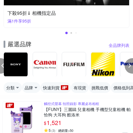
下殺95折⇓ 相機指定品
滿1件享95折
嚴選品牌
全品牌列表
分類
品牌
快速到貨
有現貨
挑戰低價
價格低到
觸控式螢幕 拍照錄影 專屬桌布相框
【FUNY】三麗鷗 兒童相機 手機型兒童相機 帕
恰狗 大耳狗 酷洛米
1,521
$
5
(
3
)
總銷量>50