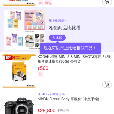
券
贈品
馬上比買最好
相似商品比比看
去比較
現在可以馬上比較相似商品！
KODAK 柯達 MINI 3 & MINI SHOT3專用 3x3吋
相片紙連墨盒(30張) 公司貨
560
$
券
送64G卡副電座充等
NIKON D7500 Body 單機身*(中文平輸)
28,800
$
$
30,315