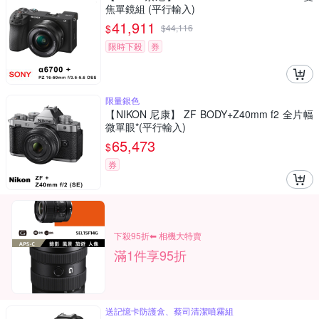
焦單鏡組 (平行輸入)
41,911
$
$
44,116
限時下殺
券
限量銀色
【NIKON 尼康】 ZF BODY+Z40mm f2 全片幅
微單眼*(平行輸入)
65,473
$
券
下殺95折⬅︎ 相機大特賣
滿1件享95折
送記憶卡防護盒、蔡司清潔噴霧組