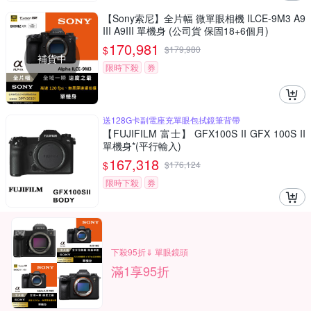
【Sony索尼】全片幅 微單眼相機 ILCE-9M3 A9
III A9III 單機身 (公司貨 保固18+6個月)
170,981
$
$
179,980
補貨中
限時下殺
券
送128G卡副電座充單眼包拭鏡筆背帶
【FUJIFILM 富士】 GFX100S II GFX 100S II
單機身*(平行輸入)
167,318
$
$
176,124
限時下殺
券
下殺95折⇓ 單眼鏡頭
滿1享95折