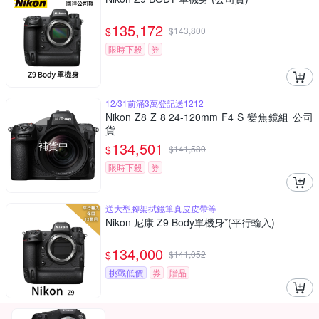
135,172
$
$
143,800
限時下殺
券
12/31前滿3萬登記送1212
Nikon Z8 Z 8 24-120mm F4 S 變焦鏡組 公司
貨
補貨中
134,501
$
$
141,580
限時下殺
券
送大型腳架拭鏡筆真皮皮帶等
Nikon 尼康 Z9 Body單機身*(平行輸入)
134,000
$
$
141,052
挑戰低價
券
贈品