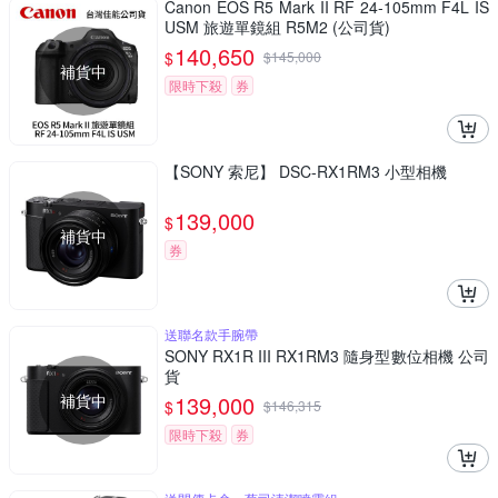
Canon EOS R5 Mark II RF 24-105mm F4L IS
USM 旅遊單鏡組 R5M2 (公司貨)
140,650
$
$
145,000
補貨中
限時下殺
券
【SONY 索尼】 DSC-RX1RM3 小型相機
139,000
$
補貨中
券
送聯名款手腕帶
SONY RX1R III RX1RM3 隨身型數位相機 公司
貨
補貨中
139,000
$
$
146,315
限時下殺
券