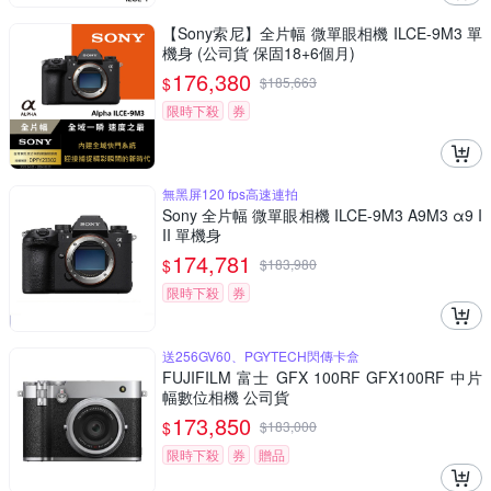
【Sony索尼】全片幅 微單眼相機 ILCE-9M3 單
機身 (公司貨 保固18+6個月)
176,380
$
$
185,663
限時下殺
券
無黑屏120 fps高速連拍
Sony 全片幅 微單眼相機 ILCE-9M3 A9M3 α9 I
II 單機身
174,781
$
$
183,980
限時下殺
券
送256GV60、PGYTECH閃傳卡盒
FUJIFILM 富士 GFX 100RF GFX100RF 中片
幅數位相機 公司貨
173,850
$
$
183,000
限時下殺
券
贈品