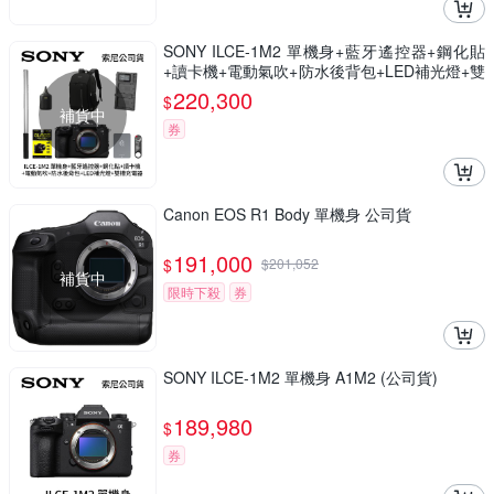
SONY ILCE-1M2 單機身+藍牙遙控器+鋼化貼
+讀卡機+電動氣吹+防水後背包+LED補光燈+雙
槽充電器 A1M2 (公司貨)
220,300
$
補貨中
券
Canon EOS R1 Body 單機身 公司貨
191,000
$
$
201,052
補貨中
限時下殺
券
SONY ILCE-1M2 單機身 A1M2 (公司貨)
189,980
$
券