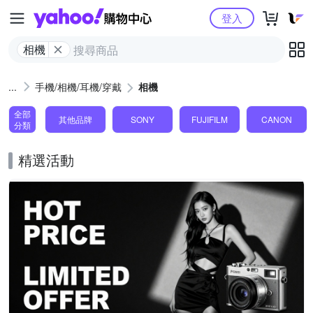
Yahoo購物中心
登入
相機
手機/相機/耳機/穿戴
相機
全部
其他品牌
SONY
FUJIFILM
CANON
分類
精選活動