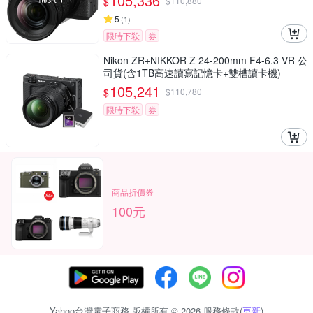
105,336
$
$
110,880
5
(
1
)
限時下殺
券
Nikon ZR+NIKKOR Z 24-200mm F4-6.3 VR 公
司貨(含1TB高速讀寫記憶卡+雙槽讀卡機)
105,241
$
$
110,780
限時下殺
券
商品折價券
100元
Yahoo台灣電子商務 版權所有 © 2026 服務條款(
更新
)