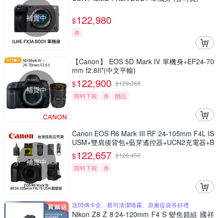
補貨中
122,980
$
券
【Canon】 EOS 5D Mark IV 單機身+EF24-70
mm f2.8II*(中文平輸)
122,900
$
$
129,368
補貨中
限時下殺
券
贈品
Canon EOS R6 Mark III RF 24-105mm F4L IS
USM+雙肩後背包+藍芽遙控器+UCN2充電器+B
B nano電動氣吹+鋼化貼+清潔組 R6M3(公司
122,657
$
$
126,450
貨)
補貨中
限時下殺
券
送閃傳卡盒、蔡司清潔噴霧、原廠提袋等好禮
Nikon Z8 Z 8 24-120mm F4 S 變焦鏡組 國祥