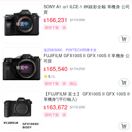
SONY A1 α1 ILCE-1 8K錄影全幅 單機身 公司
貨
166,231
$
$
174,980
補貨中
限時下殺
券
送256GV60、PGYTECH閃傳卡盒
FUJIFILM GFX100S II GFX 100S II 單機身 公
司貨
補貨中
165,540
$
$
174,252
5
(
1
)
限時下殺
券
贈品
【FUJIFILM 富士】 GFX100S II GFX 100S II
單機身*(平行輸入)
163,672
$
$
172,286
限時下殺
券