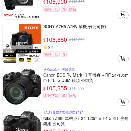
106,900
$
$
112,526
限時下殺
券
贈品
SONY A7R5 A7RV 單機身(公司貨)
106,680
$
$
112,294
補貨中
5
(
1
)
限時下殺
券
送Kodak 相機鑰匙圈
Canon EOS R6 Mark III 單機身 + RF 24-105m
m F4L IS USM 鏡頭 公司貨
105,355
$
$
110,899
限時下殺
券
贈品
12/31前滿3萬登記送1212
Nikon Z6III 單機身+ 24-120mm F4 S KIT 變焦
鏡組 公司貨
補貨中