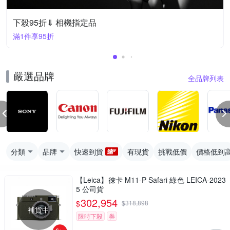
下殺95折⇓ 相機指定品
滿1件享95折
嚴選品牌
全品牌列表
分類
品牌
快速到貨
有現貨
挑戰低價
價格低到
【Leica】徠卡 M11-P Safari 綠色 LEICA-2023
5 公司貨
302,954
$
$
318,898
補貨中
限時下殺
券