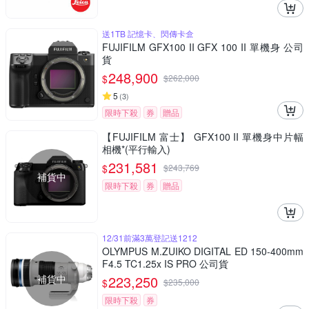
送1TB 記憶卡、閃傳卡盒
FUJIFILM GFX100 II GFX 100 II 單機身 公司
貨
248,900
$
$
262,000
5
(
3
)
限時下殺
券
贈品
【FUJIFILM 富士】 GFX100 II 單機身中片幅
相機*(平行輸入)
231,581
$
$
243,769
補貨中
限時下殺
券
贈品
12/31前滿3萬登記送1212
OLYMPUS M.ZUIKO DIGITAL ED 150-400mm
F4.5 TC1.25x IS PRO 公司貨
補貨中
223,250
$
$
235,000
限時下殺
券