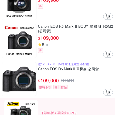
$
補貨中
券
Canon EOS R5 Mark II BODY 單機身 R5M2
(公司貨)
109,000
$
5
(
1
)
券
送128G V60、四槽電池充電盒等好禮
Canon EOS R5 Mark II 單機身 公司貨
109,000
$
$
114,736
限時下殺
券
贈品
下殺94折⇓ 單眼鏡頭 (ZG)