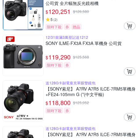
公司貨 全片幅無反光鏡相機
120,251
$
$
126,580
5
(
2
)
限時下殺
券
贈品
12/31前滿3萬登記送1212
SONY ILME-FX3A FX3A 單機身 公司貨
119,290
$
$
125,568
限時下殺
券
送128G卡副電座充單眼雙鏡包
【SONY索尼】 A7RV A7R5 ILCE-7RM5單機身
+FE24-105mm G (*(中文平輸)
118,800
$
$
125,052
限時下殺
券
送128G卡副電座充單眼雙鏡包
【SONY索尼】 A7RV A7R5 ILCE-7RM5單機身