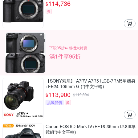
114,736
$
券
下殺95折⬅︎ 相機大特賣
滿1件享95折
【SONY索尼】 A7RV A7R5 ILCE-7RM5單機身
+FE24-105mm G (*(中文平輸)
113,900
$
$
119,894
挑戰低價
券
Canon EOS 5D Mark IV+EF16-35mm f2.8III單
鏡組*(中文平輸)