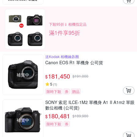
下殺95折⇓ 相機指定品
滿1件享95折
送Kodak 相機鑰匙圈
Canon EOS R1 單機身 公司貨
補貨中
181,450
$
$
191,000
5
(
1
)
限時下殺
券
贈品
SONY 索尼 ILCE-1M2 單機身 A1 II A1m2 單眼
數位相機 (公司貨)
180,481
$
$
189,980
補貨中
限時下殺
券