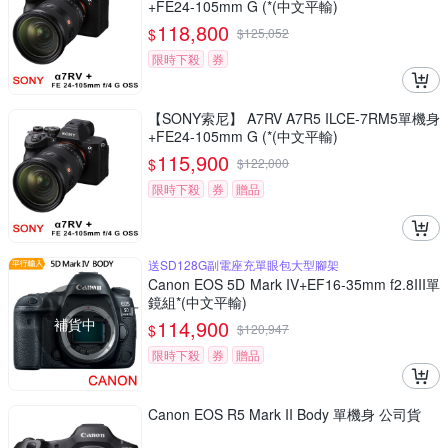
+FE24-105mm G (*(中文平輸)
118,800
$
$
125,052
限時下殺
券
【SONY索尼】 A7RV A7R5 ILCE-7RM5單機身
+FE24-105mm G (*(中文平輸)
115,900
$
$
122,000
限時下殺
券
贈品
送SD128G副電座充單眼包大型腳架
Canon EOS 5D Mark IV+EF16-35mm f2.8III單
鏡組*(中文平輸)
補貨中
114,900
$
$
120,947
限時下殺
券
贈品
Canon EOS R5 Mark II Body 單機身 公司貨