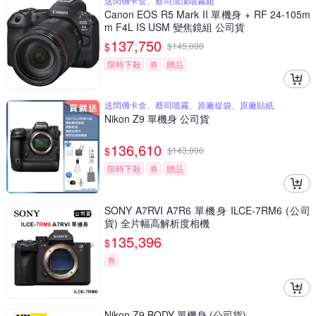
送閃傳卡盒、蔡司清潔噴霧組
Canon EOS R5 Mark II 單機身 + RF 24-105m
m F4L IS USM 變焦鏡組 公司貨
137,750
$
$
145,000
限時下殺
券
贈品
送閃傳卡盒、蔡司噴霧、原廠提袋、原廠貼紙
Nikon Z9 單機身 公司貨
136,610
$
$
143,800
限時下殺
券
贈品
SONY A7RVI A7R6 單機身 ILCE-7RM6 (公司
貨) 全片幅高解析度相機
135,396
$
券
Nikon Z9 BODY 單機身 (公司貨)