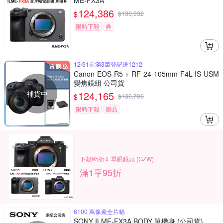
ME-FX3A
124,386
$
$
130,932
限時下殺
券
12/31前滿3萬登記送1212
Canon EOS R5 + RF 24-105mm F4L IS USM
變焦鏡組 公司貨
補貨中
124,165
$
$
130,700
限時下殺
贈品
下殺95折⇓ 單眼鏡頭 (GZW)
滿1享95折
6100 萬像素全片幅
SONY ILME-FX3A BODY 單機身 (公司貨)