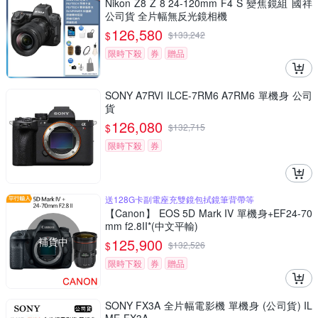
Nikon Z8 Z 8 24-120mm F4 S 變焦鏡組 國祥
公司貨 全片幅無反光鏡相機
126,580
$
$
133,242
限時下殺
券
贈品
SONY A7RVI ILCE-7RM6 A7RM6 單機身 公司
貨
126,080
$
$
132,715
限時下殺
券
送128G卡副電座充雙鏡包拭鏡筆背帶等
【Canon】 EOS 5D Mark IV 單機身+EF24-70
mm f2.8II*(中文平輸)
補貨中
125,900
$
$
132,526
限時下殺
券
贈品
SONY FX3A 全片幅電影機 單機身 (公司貨) IL