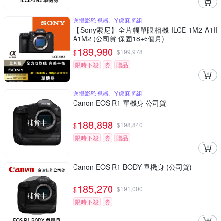
送攝影監視器、Y虎麻將組
【Sony索尼】全片幅單眼相機 ILCE-1M2 A1II
A1M2 (公司貨 保固18+6個月)
189,980
$
$
199,978
限時下殺
券
贈品
送攝影監視器、Y虎麻將組
Canon EOS R1 單機身 公司貨
補貨中
188,898
$
$
198,840
限時下殺
券
贈品
Canon EOS R1 BODY 單機身 (公司貨)
185,270
$
$
191,000
補貨中
限時下殺
券