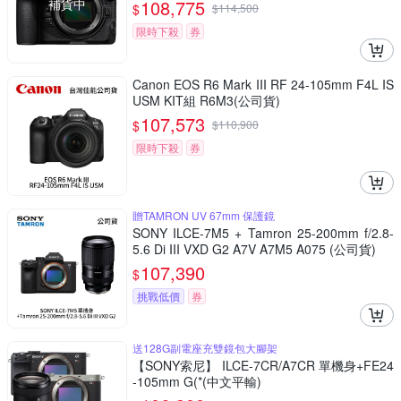
補貨中
108,775
$
$
114,500
限時下殺
券
Canon EOS R6 Mark III RF 24-105mm F4L IS
USM KIT組 R6M3(公司貨)
107,573
$
$
110,900
限時下殺
券
贈TAMRON UV 67mm 保護鏡
SONY ILCE-7M5 + Tamron 25-200mm f/2.8-
5.6 Di III VXD G2 A7V A7M5 A075 (公司貨)
107,390
$
挑戰低價
券
送128G副電座充雙鏡包大腳架
【SONY索尼】 ILCE-7CR/A7CR 單機身+FE24
-105mm G(*(中文平輸)