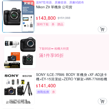
送M7監視器、原廠提袋、原廠拭鏡布
Nikon Z9 單機身 公司貨
143,800
$
$
151,368
限時下殺
券
贈品
下殺95折⬅︎ 相機大特賣
滿1件享95折
SONY ILCE-7RM6 BODY 單機身+XF-AD讀卡
機+EY-15清潔組+ZERO Y腳架+WK-7768相機
包+RMT-P1BTA遙控器+鋼化貼 α7RVI A7RM6
141,400
$
(公司貨)
挑戰低價
券