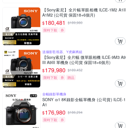
【Sony索尼】全片幅單眼相機 ILCE-1M2 A1II
A1M2 (公司貨 保固18+6個月)
180,481
$
$
189,980
限時下殺
券
送攝影監視器、Y虎麻將組
【Sony索尼】全片幅 微單眼相機 ILCE-9M3 A9
III A9III 單機身 (公司貨 保固18+6個月)
補貨中
179,980
$
$
189,452
限時下殺
券
贈品
全幅錄影單機身
SONY α1 8K錄影全幅單機身 (公司貨) ILCE-1
A1
補貨中
176,980
$
$
186,294
限時下殺
券