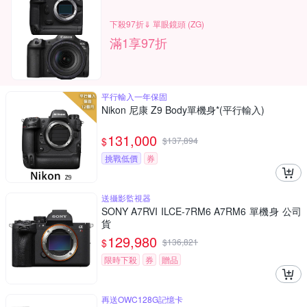
下殺97折⇓ 單眼鏡頭 (ZG)
滿1享97折
平行輸入一年保固
Nikon 尼康 Z9 Body單機身*(平行輸入)
131,000
$
$
137,894
挑戰低價
券
送攝影監視器
SONY A7RVI ILCE-7RM6 A7RM6 單機身 公司
貨
129,980
$
$
136,821
限時下殺
券
贈品
再送OWC128G記憶卡