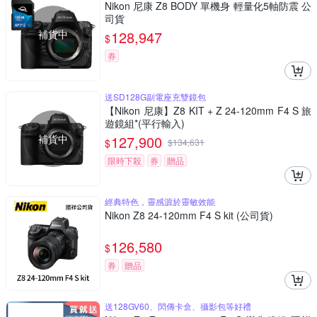
Nikon 尼康 Z8 BODY 單機身 輕量化5軸防震 公
司貨
補貨中
128,947
$
券
送SD128G副電座充雙鏡包
【Nikon 尼康】Z8 KIT + Z 24-120mm F4 S 旅
遊鏡組*(平行輸入)
補貨中
127,900
$
$
134,631
限時下殺
券
贈品
經典特色，靈感源於靈敏效能
Nikon Z8 24-120mm F4 S kit (公司貨)
126,580
$
券
贈品
送128GV60、閃傳卡盒、攝影包等好禮