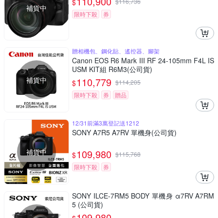
110,900
$
$
116,736
補貨中
限時下殺
券
贈相機包、鋼化貼、遙控器、腳架
Canon EOS R6 Mark III RF 24-105mm F4L IS
USM KIT組 R6M3(公司貨)
補貨中
110,779
$
$
114,205
限時下殺
券
贈品
12/31前滿3萬登記送1212
SONY A7R5 A7RV 單機身(公司貨)
補貨中
109,980
$
$
115,768
限時下殺
券
SONY ILCE-7RM5 BODY 單機身 α7RV A7RM
5 (公司貨)
109,980