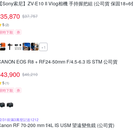
【Sony索尼】ZV-E10 II Vlog相機 手持握把組 (公司貨 保固18+6
35,870
$
37,757
5
(
2
)
限時下殺
券
+1
CANON EOS R8 + RF24-50mm F/4.5-6.3 IS STM 公司貨
43,900
$
46,210
5
(
1
)
限時下殺
券
12/31前滿3萬登記送1212
Canon RF 70-200 mm f/4L IS USM 望遠變焦鏡 (公司貨)