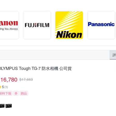
評
OLYMPUS Tough TG-7 防水相機 公司貨
16,780
$
17,663
5
(
1
)
限時下殺
券
贈品