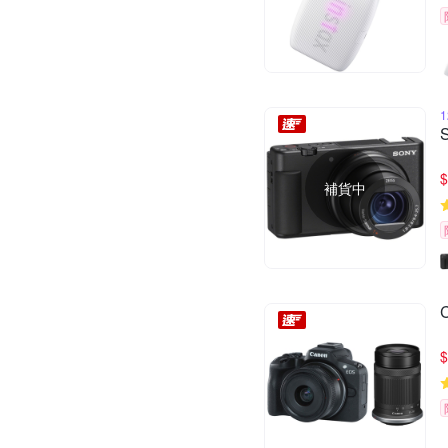
$
補貨中
$