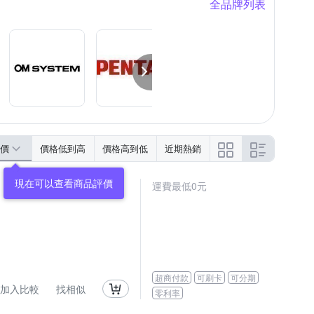
全品牌列表
價
價格低到高
價格高到低
近期熱銷
運費最低0元
超商付款
可刷卡
可分期
加入比較
找相似
零利率