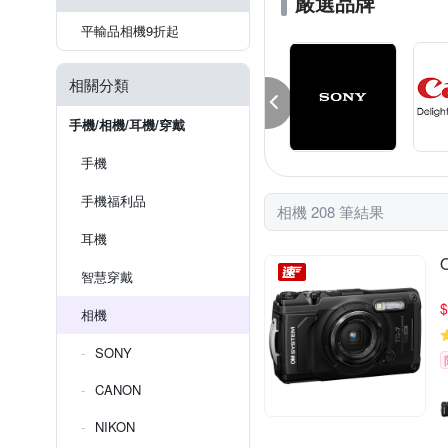
嚴選品牌
平輸品相機9折起
相關分類
手機/相機/耳機/穿戴
手機
手機福利品
相機 208 筆結果
耳機
智慧穿戴
$
相機
SONY
CANON
NIKON