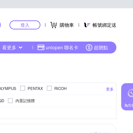
購物車
帳號綁定送
登入
看更多
uniopen 聯名卡
超贈點
OLYMPUS
PENTAX
RICOH
更多
內置記憶體
QD
800萬像素以下
4000萬像素以上
APSC
更多