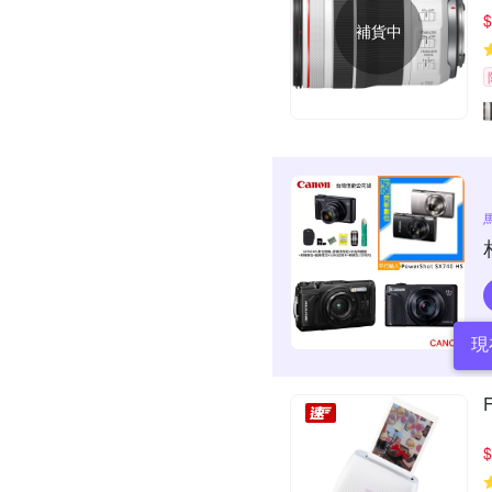
$
補貨中
現
$