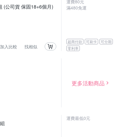
運費80元
鏡組 (公司貨 保固18+6個月)
滿480免運
超商付款
可刷卡
可分期
加入比較
找相似
零利率
更多活動商品
運費最低0元
卡組