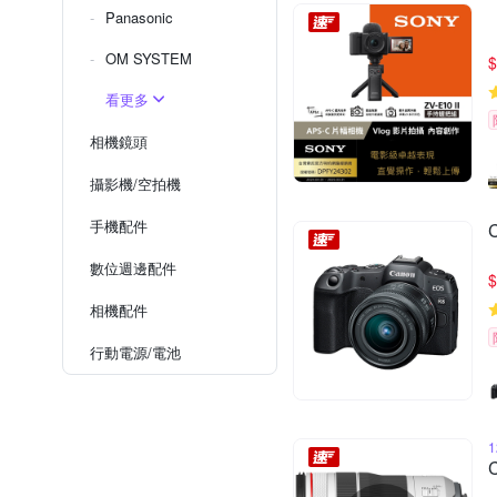
Panasonic
OM SYSTEM
$
看更多
相機鏡頭
攝影機/空拍機
手機配件
數位週邊配件
$
相機配件
行動電源/電池