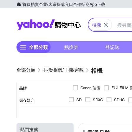
首頁
拍賣
企業/大宗採購入口
合作招商
App下載
Yahoo購物中心
相機
全部分類
點換券
登記送
相機
手機/相機/耳機/穿戴
Canon 佳能
FUJIFILM
品牌
SANRIO 三麗鷗
SONY
SD
SDXC
SDHC
儲存媒介
品牌名稱
翻轉式螢幕
一般型相機
無
2001萬~3000萬像素
1.9吋以下
公司貨
平行輸入
2.0~2.5吋
可觸控式螢幕
微單眼
1吋 CMO
無
CMOS
螢幕類型
相機類型
影像感應器
有效像素
螢幕尺寸
來源
801萬~1199萬
熱門推薦