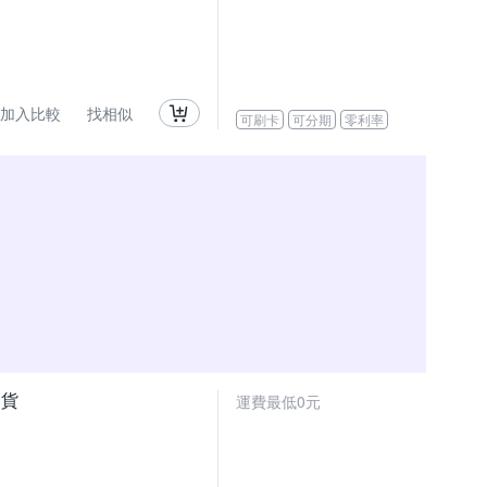
加入比較
找相似
可刷卡
可分期
零利率
司貨
運費最低0元