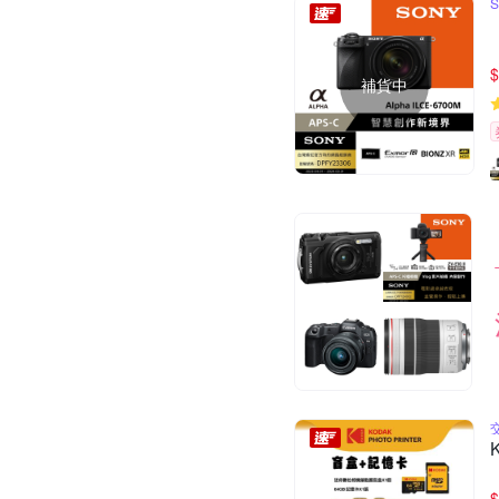
$
補貨中
$