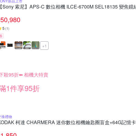
SONY新品上市
【Sony 索尼】APS-C 數位相機 ILCE-6700M SEL18135 變焦
50,980
5
(
1
)
券
+1
下殺95折⬅︎ 相機大特賣
滿1件享95折
交換禮物
KODAK 柯達 CHARMERA 迷你數位相機鑰匙圈盲盒+64G記憶
1,850