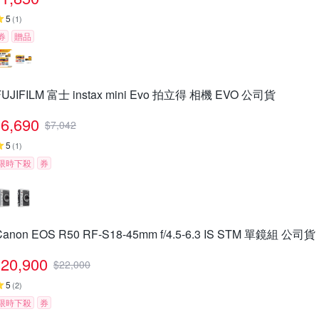
5
(
1
)
券
贈品
FUJIFILM 富士 instax mini Evo 拍立得 相機 EVO 公司貨
6,690
$
7,042
5
(
1
)
限時下殺
券
Canon EOS R50 RF-S18-45mm f/4.5-6.3 IS STM 單鏡組 公司貨
20,900
$
22,000
5
(
2
)
限時下殺
券