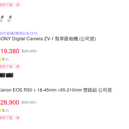
限時下殺
券
12/31前滿3萬登記送1212
SONY Digital Camera ZV-1 類單眼相機 (公司貨)
19,380
$
20,400
5
(
1
)
限時下殺
券
Canon EOS R50 + 18-45mm +55-210mm 雙鏡組 公司貨
28,900
$
30,421
5
(
1
)
限時下殺
券