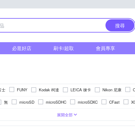
搜尋
必逛好店
刷卡/超取
會員專享
 富士
Kodak 柯達
LEICA 徠卡
Nikon 尼康
FUNY
 索尼
其他品牌
SAMYANG
無
microSD
microSDHC
microSDXC
CFast
X
S
單眼
2.5~2.9吋
1200萬~1600萬像素
無
BSI CMOS(高感光背照式)
類單眼相機(PASM功能)
固定式螢幕
3.0吋以上
3001萬~5000萬像素
無
拍立得
1/2.3吋 CMOS
後掀式螢幕
即可拍
1601萬~2000萬像素
1/3.1吋 CMOS
TFT LCD
展開全部