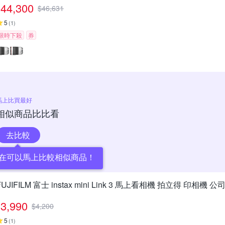
44,300
$
46,631
5
(
1
)
限時下殺
券
馬上比買最好
相似商品比比看
去比較
在可以馬上比較相似商品！
FUJIFILM 富士 instax mini Link 3 馬上看相機 拍立得 印相機 公
3,990
$
4,200
5
(
1
)