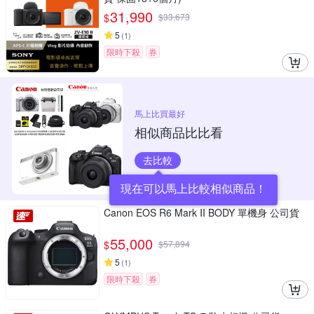
31,990
$
$
33,673
5
(
1
)
限時下殺
券
馬上比買最好
相似商品比比看
去比較
現在可以馬上比較相似商品！
Canon EOS R6 Mark II BODY 單機身 公司貨
55,000
$
$
57,894
5
(
1
)
限時下殺
券