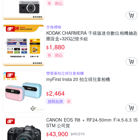
券
贈品
交換禮物
KODAK CHARMERA 千禧版迷你數位相機鑰匙
圈盲盒+32G記憶卡組
1,880
$
券
贈品
雙螢幕拍立得兒童相機
myFirst Insta 20 拍立得兒童相機
2,464
$
挑戰低價
券
CANON EOS R8 + RF24-50mm F/4.5-6.3 IS
STM 公司貨
43,900
$
$
46,210