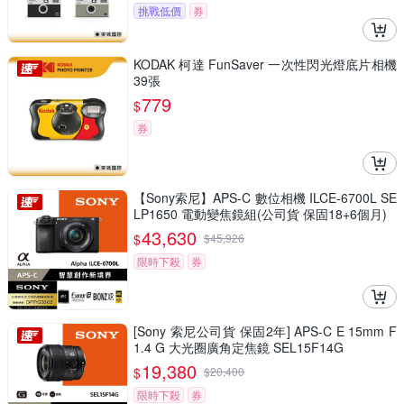
挑戰低價
券
KODAK 柯達 FunSaver 一次性閃光燈底片相機
39張
779
$
券
【Sony索尼】APS-C 數位相機 ILCE-6700L SE
LP1650 電動變焦鏡組(公司貨 保固18+6個月)
43,630
$
$
45,926
限時下殺
券
[Sony 索尼公司貨 保固2年] APS-C E 15mm F
1.4 G 大光圈廣角定焦鏡 SEL15F14G
19,380
$
$
20,400
限時下殺
券