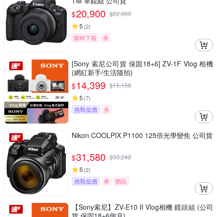
TM 單鏡組 公司貨
20,900
$
$
22,000
5
(
2
)
限時下殺
券
[Sony 索尼公司貨 保固18+6] ZV-1F Vlog 相機
(網紅新手/生活隨拍)
14,399
$
$
15,156
5
(
7
)
挑戰低價
券
Nikon COOLPIX P1100 125倍光學變焦 公司貨
31,580
$
$
33,242
5
(
2
)
挑戰低價
券
贈品
【Sony索尼】ZV-E10 II Vlog相機 鏡頭組 (公司
貨 保固18+6個月)