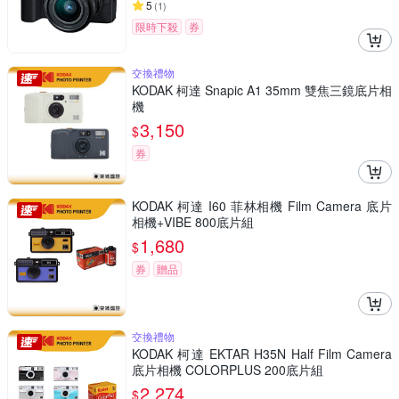
5
(
1
)
限時下殺
券
交換禮物
KODAK 柯達 Snapic A1 35mm 雙焦三鏡底片相
機
3,150
$
券
KODAK 柯達 I60 菲林相機 Film Camera 底片
相機+VIBE 800底片組
1,680
$
券
贈品
交換禮物
KODAK 柯達 EKTAR H35N Half Film Camera
底片相機 COLORPLUS 200底片組
2,274
$