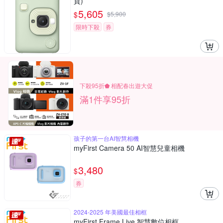
貨)
5,605
$
$
5,900
限時下殺
券
下殺95折⬟ 相配春出遊大促
滿1件享95折
孩子的第一台AI智慧相機
myFirst Camera 50 AI智慧兒童相機
3,480
$
券
2024-2025 年美國最佳相框
myFirst Frame Live 智慧數位相框