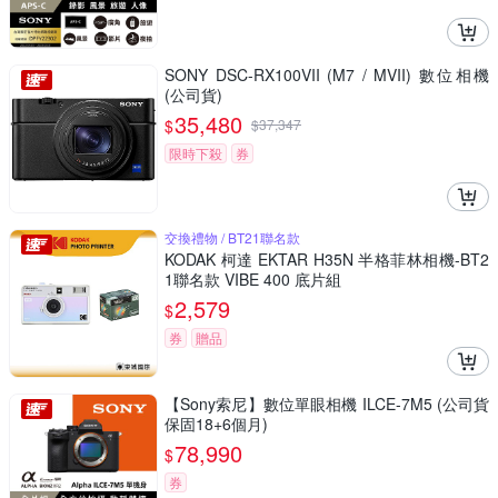
SONY DSC-RX100VII (M7 / MVII) 數位相機
(公司貨)
35,480
$
$
37,347
限時下殺
券
交換禮物 / BT21聯名款
KODAK 柯達 EKTAR H35N 半格菲林相機-BT2
1聯名款 VIBE 400 底片組
2,579
$
券
贈品
【Sony索尼】數位單眼相機 ILCE-7M5 (公司貨
保固18+6個月)
78,990
$
券