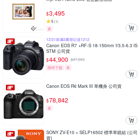
3,495
$
5
(
1
)
券
12/31前滿3萬登記送1212
Canon EOS R7 +RF-S 18-150mm f/3.5-6.3 IS
STM 公司貨
44,900
$
$
47,263
限時下殺
券
Canon EOS R6 Mark III 單機身 公司貨
78,842
$
券
SONY ZV-E10 + SELP16502 標準單鏡組 (公司
貨)