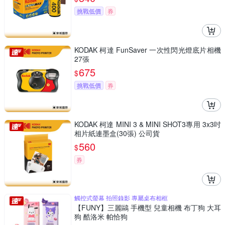
挑戰低價
券
KODAK 柯達 FunSaver 一次性閃光燈底片相機
27張
675
$
挑戰低價
券
KODAK 柯達 MINI 3 & MINI SHOT3專用 3x3吋
相片紙連墨盒(30張) 公司貨
560
$
券
觸控式螢幕 拍照錄影 專屬桌布相框
【FUNY】三麗鷗 手機型 兒童相機 布丁狗 大耳
狗 酷洛米 帕恰狗