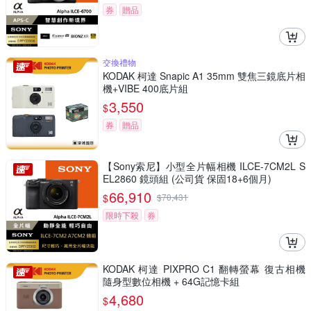
券
贈品
交換禮物
KODAK 柯達 Snapic A1 35mm 雙焦三鏡底片相
機+VIBE 400底片組
3,550
$
券
贈品
【Sony索尼】小型全片幅相機 ILCE-7CM2L S
EL2860 鏡頭組 (公司貨 保固18+6個月)
66,910
$
$
70,431
限時下殺
券
KODAK 柯達 PIXPRO C1 翻轉螢幕 復古相機
隨身型數位相機 + 64G記憶卡組
4,680
$