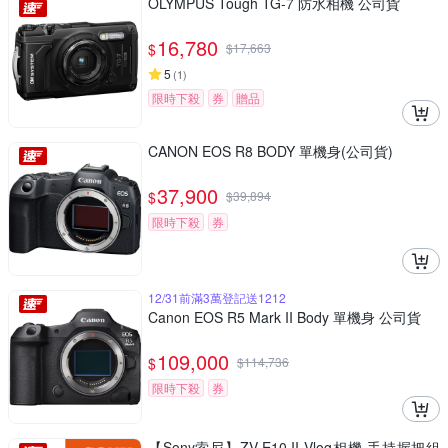
OLYMPUS Tough TG-7 防水相機 公司貨
16,780
$
$
17,663
5
(
1
)
限時下殺
券
贈品
CANON EOS R8 BODY 單機身(公司貨)
37,900
$
$
39,894
限時下殺
券
12/31前滿3萬登記送1212
Canon EOS R5 Mark II Body 單機身 公司貨
109,000
$
$
114,736
限時下殺
券
【Sony索尼】ZV-E10 II Vlog相機 手持握把組