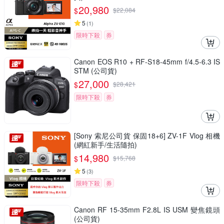
20,980
$
$
22,084
5
(
1
)
限時下殺
券
Canon EOS R10 + RF-S18-45mm f/4.5-6.3 IS
STM (公司貨)
27,000
$
$
28,421
限時下殺
券
[Sony 索尼公司貨 保固18+6] ZV-1F Vlog 相機
(網紅新手/生活隨拍)
14,980
$
$
15,768
5
(
3
)
限時下殺
券
Canon RF 15-35mm F2.8L IS USM 變焦鏡頭
(公司貨)