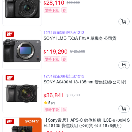
28,110
$
$
29,589
限時下殺
券
12/31前滿3萬登記送1212
SONY ILME-FX3A FX3A 單機身 公司貨
119,290
$
$
125,568
限時下殺
券
12/31前滿3萬登記送1212
SONY A6400M 18-135mm 變焦鏡組(公司貨)
36,841
$
$
38,780
5
(
2
)
限時下殺
券
【Sony索尼】APS-C 數位相機 ILCE-6700M S
EL18135 變焦鏡組 (公司貨 保固18+6個月)