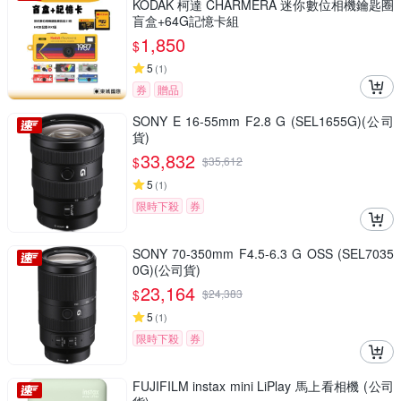
KODAK 柯達 CHARMERA 迷你數位相機鑰匙圈
盲盒+64G記憶卡組
1,850
$
5
(
1
)
券
贈品
SONY E 16-55mm F2.8 G (SEL1655G)(公司
貨)
33,832
$
$
35,612
5
(
1
)
限時下殺
券
SONY 70-350mm F4.5-6.3 G OSS (SEL7035
0G)(公司貨)
23,164
$
$
24,383
5
(
1
)
限時下殺
券
FUJIFILM instax mini LiPlay 馬上看相機 (公司