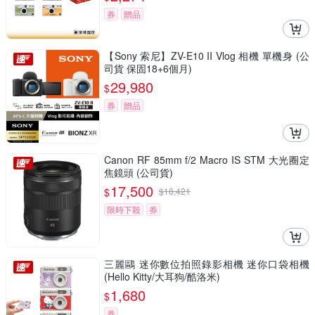
券
贈品
【Sony 索尼】ZV-E10 II Vlog 相機 單機身 (公
司貨 保固18+6個月)
29,980
$
券
贈品
Canon RF 85mm f/2 Macro IS STM 大光圈定
焦鏡頭 (公司貨)
17,500
$
$
18,421
限時下殺
券
三麗鷗 迷你數位拍照錄影相機 迷你口袋相機
(Hello Kitty/大耳狗/酷洛米)
1,680
$
券