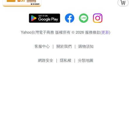
Yahoo台灣電子商務 版權所有 © 2026 服務條款(
更新
)
客服中心
|
關於我們
|
購物須知
網路安全
|
隱私權
|
分類地圖