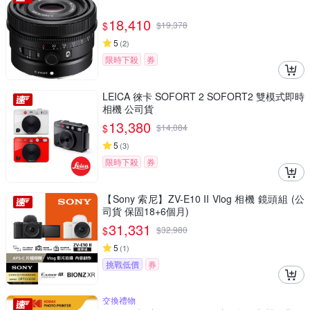
18,410
$
$
19,378
5
(
2
)
限時下殺
券
LEICA 徠卡 SOFORT 2 SOFORT2 雙模式即時
相機 公司貨
13,380
$
$
14,084
5
(
3
)
限時下殺
券
【Sony 索尼】ZV-E10 II Vlog 相機 鏡頭組 (公
司貨 保固18+6個月)
31,331
$
$
32,980
5
(
1
)
挑戰低價
券
交換禮物