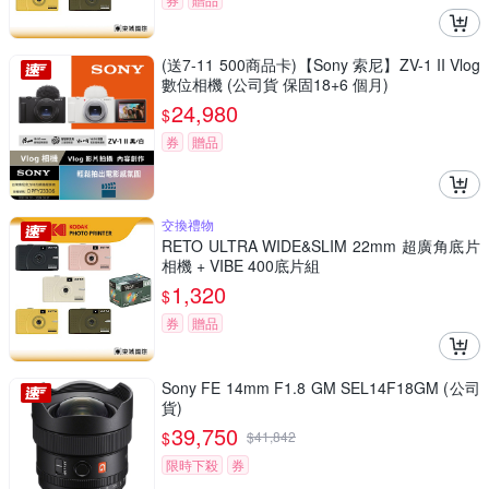
(送7-11 500商品卡)【Sony 索尼】ZV-1 II Vlog
數位相機 (公司貨 保固18+6 個月)
24,980
$
券
贈品
交換禮物
RETO ULTRA WIDE&SLIM 22mm 超廣角底片
相機 + VIBE 400底片組
1,320
$
券
贈品
Sony FE 14mm F1.8 GM SEL14F18GM (公司
貨)
39,750
$
$
41,842
限時下殺
券