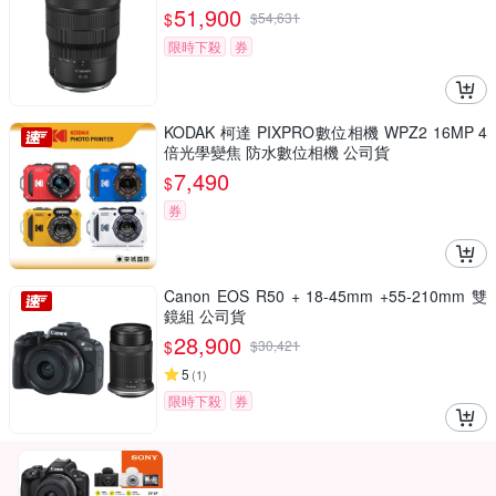
51,900
$
$
54,631
限時下殺
券
KODAK 柯達 PIXPRO數位相機 WPZ2 16MP 4
倍光學變焦 防水數位相機 公司貨
7,490
$
券
Canon EOS R50 + 18-45mm +55-210mm 雙
鏡組 公司貨
28,900
$
$
30,421
5
(
1
)
限時下殺
券