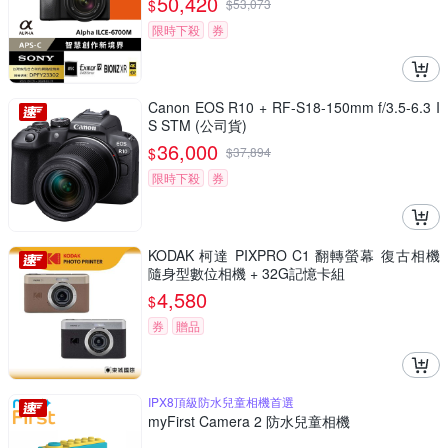
50,420
$
$
53,073
限時下殺
券
Canon EOS R10 + RF-S18-150mm f/3.5-6.3 I
S STM (公司貨)
36,000
$
$
37,894
限時下殺
券
KODAK 柯達 PIXPRO C1 翻轉螢幕 復古相機
隨身型數位相機 + 32G記憶卡組
4,580
$
券
贈品
IPX8頂級防水兒童相機首選
myFirst Camera 2 防水兒童相機