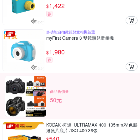
1,422
$
券
多功能自拍微距兒童相機首選
myFirst Camera 3 雙鏡頭兒童相機
1,980
$
券
商品折價券
50元
KODAK 柯達 ULTRAMAX 400 135mm彩色膠
捲負片底片 /ISO 400 36張
540
$