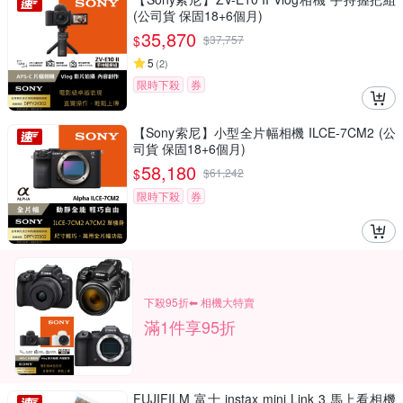
(公司貨 保固18+6個月)
35,870
$
$
37,757
5
(
2
)
限時下殺
券
【Sony索尼】小型全片幅相機 ILCE-7CM2 (公
司貨 保固18+6個月)
58,180
$
$
61,242
限時下殺
券
下殺95折⬅︎ 相機大特賣
滿1件享95折
FUJIFILM 富士 instax mini Link 3 馬上看相機