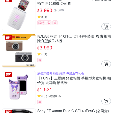
拍立得 印相機 公司貨
3,990
$
$
4,200
5
(
1
)
限時下殺
券
KODAK 柯達 PIXPRO C1 翻轉螢幕 復古相機
隨身型數位相機
3,990
$
5
(
1
)
券
觸控式螢幕 拍照錄影 專屬桌布相框
【FUNY】三麗鷗 兒童相機 手機型兒童相機 帕
恰狗 大耳狗 酷洛米
1,521
$
5
(
3
)
總銷量>50
券
Sony FE 40mm F2.5 G SEL40F25G (公司貨)