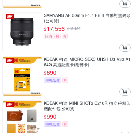
SAMYANG AF 50mm F1.4 FE II 自動對焦鏡頭
(公司貨)
17,556
$
$
18,480
限時下殺
券
KODAK 柯達 MICRO SDXC UHS-I U3 V30 A1
64G 高速記憶卡(附轉卡)
690
$
挑戰低價
券
KODAK 柯達 MINI SHOT2 C210R 拍立得相印
機配件包 公司貨
990
$
挑戰低價
券