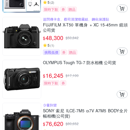
5
(
2
)
限時下殺
券
贈品
送閃傳卡盒、蔡司清潔噴霧組、鋼化保護貼
FUJIFILM X-T50 單機身 + XC 15-45mm 鏡頭
公司貨
48,300
$
$
50,842
5
(
1
)
挑戰低價
券
贈品
OLYMPUS Tough TG-7 防水相機 公司貨
16,245
$
$
17,100
限時下殺
券
少量到貨
SONY 索尼 ILCE-7M5 α7V A7M5 BODY全片
幅相機(公司貨)
76,620
$
$
80,652