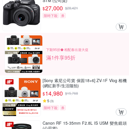
STM (公司貨)
27,000
$
$
28,421
限時下殺
券
下殺95折⬟ 相配春出遊大促
滿1件享95折
[Sony 索尼公司貨 保固18+6] ZV-1F Vlog 相機
(網紅新手/生活隨拍)
14,980
$
$
15,768
5
(
3
)
限時下殺
券
Canon RF 15-35mm F2.8L IS USM 變焦鏡頭
(公司貨)