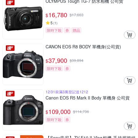
OLYMPUS Tough TG-7 防水相機 公司貨
16,780
$
$
17,663
5
(
1
)
限時下殺
券
贈品
CANON EOS R8 BODY 單機身(公司貨)
37,900
$
$
39,894
限時下殺
券
12/31前滿3萬登記送1212
Canon EOS R5 Mark II Body 單機身 公司貨
109,000
$
$
114,736
限時下殺
券
【Sony索尼】ZV-E10 II Vlog相機 手持握把組