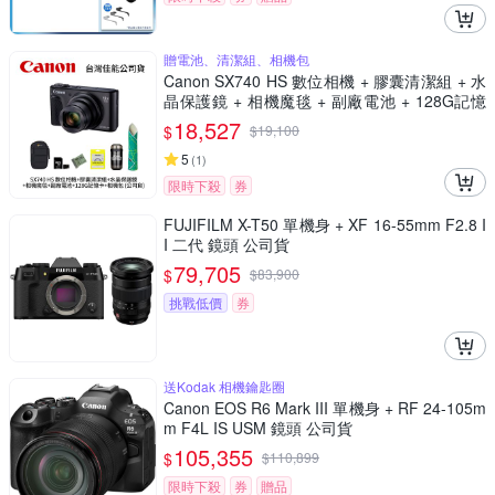
贈電池、清潔組、相機包
Canon SX740 HS 數位相機 + 膠囊清潔組 + 水
晶保護鏡 + 相機魔毯 + 副廠電池 + 128G記憶
卡 + 相機包 (公司貨)
18,527
$
$
19,100
5
(
1
)
限時下殺
券
FUJIFILM X-T50 單機身 + XF 16-55mm F2.8 I
I 二代 鏡頭 公司貨
79,705
$
$
83,900
挑戰低價
券
送Kodak 相機鑰匙圈
Canon EOS R6 Mark III 單機身 + RF 24-105m
m F4L IS USM 鏡頭 公司貨
105,355
$
$
110,899
限時下殺
券
贈品