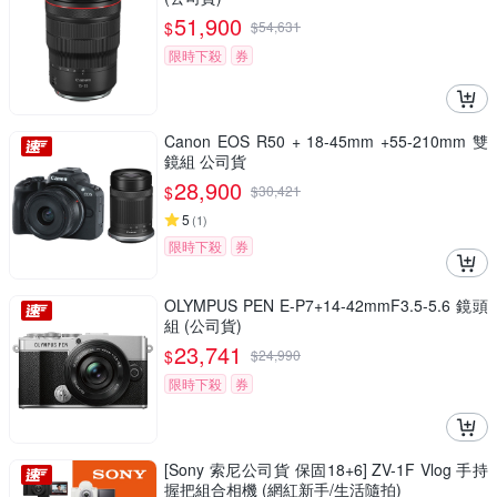
51,900
$
$
54,631
限時下殺
券
Canon EOS R50 + 18-45mm +55-210mm 雙
鏡組 公司貨
28,900
$
$
30,421
5
(
1
)
限時下殺
券
OLYMPUS PEN E-P7+14-42mmF3.5-5.6 鏡頭
組 (公司貨)
23,741
$
$
24,990
限時下殺
券
[Sony 索尼公司貨 保固18+6] ZV-1F Vlog 手持
握把組合相機 (網紅新手/生活隨拍)