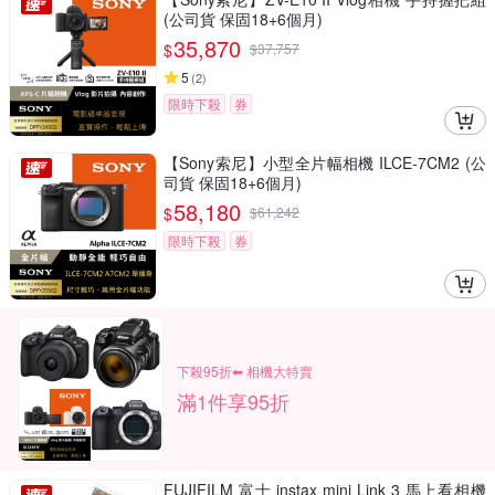
(公司貨 保固18+6個月)
35,870
$
$
37,757
5
(
2
)
限時下殺
券
【Sony索尼】小型全片幅相機 ILCE-7CM2 (公
司貨 保固18+6個月)
58,180
$
$
61,242
限時下殺
券
下殺95折⬅︎ 相機大特賣
滿1件享95折
FUJIFILM 富士 instax mini Link 3 馬上看相機