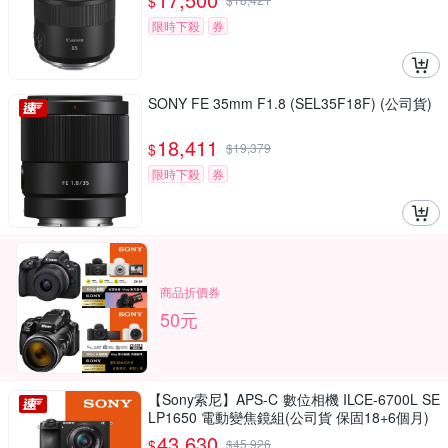
$
限時下殺
券
SONY FE 35mm F1.8 (SEL35F18F) (公司貨)
18,411
$
$
19,379
限時下殺
券
商品折價券
50元
【Sony索尼】APS-C 數位相機 ILCE-6700L SE
LP1650 電動變焦鏡組(公司貨 保固18+6個月)
43,630
$
$
45,926