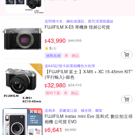
送閃傳卡盒、鋼化保護貼、蔡司清潔噴霧組
FUJIFILM X-E5 單機身 恆昶公司貨
43,990
$
$
46,305
5
(
1
)
挑戰低價
券
贈品
送64G記憶卡副電相機包大吹球
【FUJIFILM 富士 】X-M5 + XC 15-45mm KIT*
(平行輸入)-銀色
32,980
$
$
34,715
限時下殺
券
贈品
送相本、原廠束口袋、補光燈、腳架
FUJIFILM instax mini Evo 混和式 數位拍立得
相機 公司貨 EVO
6,641
$
$
6,990