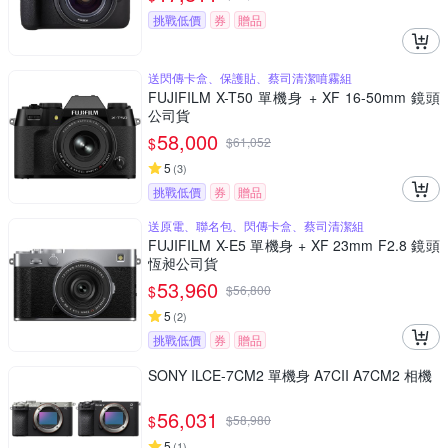
挑戰低價
券
贈品
送閃傳卡盒、保護貼、蔡司清潔噴霧組
FUJIFILM X-T50 單機身 + XF 16-50mm 鏡頭
公司貨
58,000
$
$
61,052
5
(
3
)
挑戰低價
券
贈品
送原電、聯名包、閃傳卡盒、蔡司清潔組
FUJIFILM X-E5 單機身 + XF 23mm F2.8 鏡頭
恆昶公司貨
53,960
$
$
56,800
5
(
2
)
挑戰低價
券
贈品
SONY ILCE-7CM2 單機身 A7CII A7CM2 相機
56,031
$
$
58,980
5
(
1
)