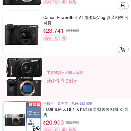
限時下殺
券
贈品
Canon PowerShot V1 旗艦級Vlog 影音相機 公
司貨
23,741
$
$
24,990
限時下殺
券
下殺95折⬅︎ 相機大特賣
滿1件享95折
送原電、遮光罩、熱靴拇指握把
FUJIFILM X-HF1 X-half 隨身型數位相機 公司
貨
20,900
$
$
22,000
限時下殺
券
贈品