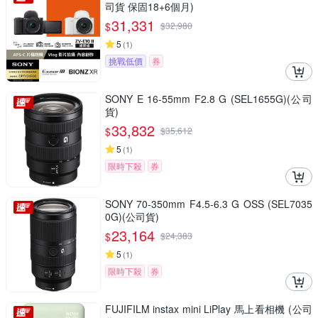
司貨 保固18+6個月)
31,331
$
$
32,980
5
(
1
)
挑戰低價
券
SONY E 16-55mm F2.8 G (SEL1655G)(公司
貨)
33,832
$
$
35,612
5
(
1
)
限時下殺
券
SONY 70-350mm F4.5-6.3 G OSS (SEL7035
0G)(公司貨)
23,164
$
$
24,383
5
(
1
)
限時下殺
券
FUJIFILM instax mini LiPlay 馬上看相機 (公司