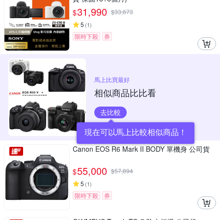
31,990
$
$
33,673
5
(
1
)
限時下殺
券
馬上比買最好
相似商品比比看
去比較
現在可以馬上比較相似商品！
Canon EOS R6 Mark II BODY 單機身 公司貨
55,000
$
$
57,894
5
(
1
)
限時下殺
券