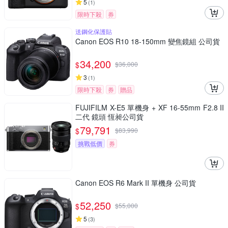
5
(
1
)
限時下殺
券
送鋼化保護貼
Canon EOS R10 18-150mm 變焦鏡組 公司貨
34,200
$
$
36,000
3
(
1
)
限時下殺
券
贈品
FUJIFILM X-E5 單機身 + XF 16-55mm F2.8 II
二代 鏡頭 恆昶公司貨
79,791
$
$
83,990
挑戰低價
券
Canon EOS R6 Mark II 單機身 公司貨
52,250
$
$
55,000
5
(
3
)