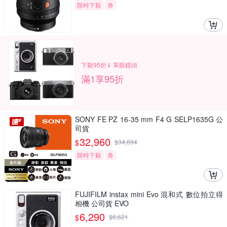
限時下殺
券
下殺95折⇓ 單眼鏡頭
滿1享95折
SONY FE PZ 16-35 mm F4 G SELP1635G 公
司貨
32,960
$
$
34,694
限時下殺
券
FUJIFILM instax mini Evo 混和式 數位拍立得
相機 公司貨 EVO
6,290
$
$
6,621