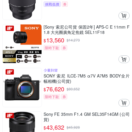
挑戰低價
券
[Sony 索尼公司貨 保固2年] APS-C E 11mm F
1.8 大光圈廣角定焦鏡 SEL11F18
13,560
$
$
14,273
限時下殺
券
少量到貨
SONY 索尼 ILCE-7M5 α7V A7M5 BODY全片
幅相機(公司貨)
76,620
$
$
80,652
限時下殺
券
Sony FE 35mm F1.4 GM SEL35F14GM (公司
貨)
43,632
$
$
45,928