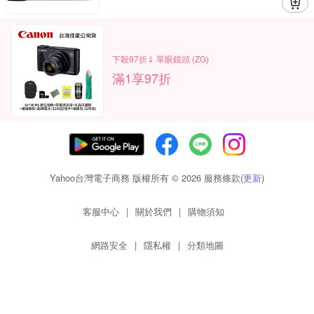
下殺97折⇓ 單眼鏡頭 (ZG)
滿1享97折
Yahoo台灣電子商務 版權所有 © 2026 服務條款(
更新
)
客服中心
|
關於我們
|
購物須知
網路安全
|
隱私權
|
分類地圖