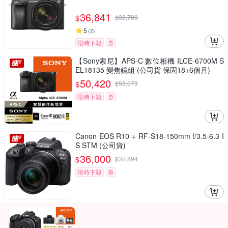
36,841
$
$
38,780
5
(
2
)
限時下殺
券
【Sony索尼】APS-C 數位相機 ILCE-6700M S
EL18135 變焦鏡組 (公司貨 保固18+6個月)
50,420
$
$
53,073
限時下殺
券
Canon EOS R10 + RF-S18-150mm f/3.5-6.3 I
S STM (公司貨)
36,000
$
$
37,894
限時下殺
券