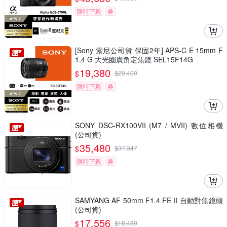
限時下殺
券
[Sony 索尼公司貨 保固2年] APS-C E 15mm F
1.4 G 大光圈廣角定焦鏡 SEL15F14G
19,380
$
$
20,400
限時下殺
券
SONY DSC-RX100VII (M7 / MVII) 數位相機
(公司貨)
35,480
$
$
37,347
限時下殺
券
SAMYANG AF 50mm F1.4 FE II 自動對焦鏡頭
(公司貨)
17,556
$
$
18,480