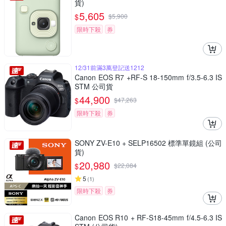
貨)
5,605
$
$
5,900
限時下殺
券
12/31前滿3萬登記送1212
Canon EOS R7 +RF-S 18-150mm f/3.5-6.3 IS
STM 公司貨
44,900
$
$
47,263
限時下殺
券
SONY ZV-E10 + SELP16502 標準單鏡組 (公司
貨)
20,980
$
$
22,084
5
(
1
)
限時下殺
券
Canon EOS R10 + RF-S18-45mm f/4.5-6.3 IS