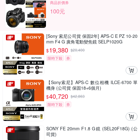
商品折價券
100元
[Sony 索尼公司貨 保固2年] APS-C E PZ 10-20
mm F4 G 廣角電動變焦鏡 SELP1020G
19,380
$
$
20,400
限時下殺
券
【Sony索尼】APS-C 數位相機 ILCE-6700 單
機身 (公司貨 保固18+6個月)
40,720
$
$
42,863
限時下殺
券
SONY FE 20mm F1.8 G鏡 (SEL20F18G) (公
司貨)