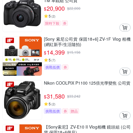
TM 單鏡組 公司貨
20,900
$
$
22,000
5
(
2
)
限時下殺
券
[Sony 索尼公司貨 保固18+6] ZV-1F Vlog 相機
(網紅新手/生活隨拍)
14,399
$
$
15,156
5
(
7
)
挑戰低價
券
Nikon COOLPIX P1100 125倍光學變焦 公司貨
31,580
$
$
33,242
5
(
2
)
挑戰低價
券
贈品
【Sony索尼】ZV-E10 II Vlog相機 鏡頭組 (公司
貨 保固18+6個月)