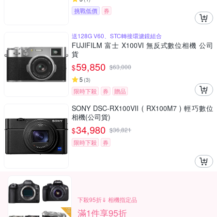
挑戰低價
券
送128G V60、STC轉接環濾鏡組合
FUJIFILM 富士 X100VI 無反式數位相機 公司
貨
59,850
$
$
63,000
5
(
3
)
限時下殺
券
贈品
SONY DSC-RX100VII ( RX100M7 ) 輕巧數位
相機(公司貨)
34,980
$
$
36,821
限時下殺
券
下殺95折⇓ 相機指定品
滿1件享95折