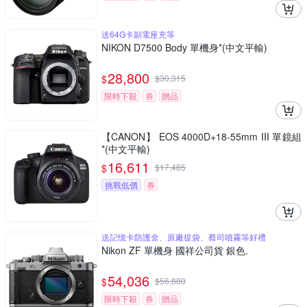
送64G卡副電座充等
NIKON D7500 Body 單機身*(中文平輸)
28,800
$
$
30,315
限時下殺
券
贈品
【CANON】 EOS 4000D+18-55mm III 單鏡組
*(中文平輸)
16,611
$
$
17,485
挑戰低價
券
送記憶卡防護盒、原廠提袋、蔡司噴霧等好禮
Nikon ZF 單機身 國祥公司貨 銀色.
54,036
$
$
56,880
限時下殺
券
贈品