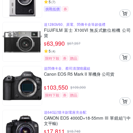
5
(
7
)
挑戰低價
券
送128GV60、原電、閃傳卡盒等超值禮
FUJIFILM 富士 X100VI 無反式數位相機 公司
貨
63,990
$
$
67,357
5
(
4
)
限時下殺
券
贈品
送閃傳卡盒、蔡司清潔噴霧組
Canon EOS R5 Mark II 單機身 公司貨
103,550
$
$
109,000
限時下殺
券
贈品
送64G記憶卡副電座充全配
CANON EOS 4000D+18-55mm III 單鏡組*(中
文平輸)
17,811
$
$
18,748