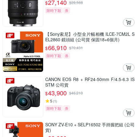
27,140
$
$
28,568
限時下殺
券
【Sony索尼】小型全片幅相機 ILCE-7CM2L S
EL2860 鏡頭組 (公司貨 保固18+6個月)
66,910
$
$
70,431
限時下殺
券
CANON EOS R8 + RF24-50mm F/4.5-6.3 IS
STM 公司貨
43,900
$
$
46,210
5
(
1
)
限時下殺
券
SONY ZV-E10 + SELP16502 手持握把組 (公司
貨)