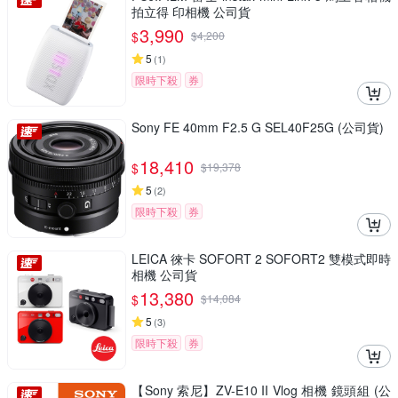
拍立得 印相機 公司貨
3,990
$
$
4,200
5
(
1
)
限時下殺
券
Sony FE 40mm F2.5 G SEL40F25G (公司貨)
18,410
$
$
19,378
5
(
2
)
限時下殺
券
LEICA 徠卡 SOFORT 2 SOFORT2 雙模式即時
相機 公司貨
13,380
$
$
14,084
5
(
3
)
限時下殺
券
【Sony 索尼】ZV-E10 II Vlog 相機 鏡頭組 (公