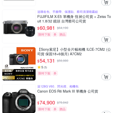
送聯名包、手腕帶、保護貼、蔡司清潔噴霧組
FUJIFILM X-E5 單機身 恆昶公司貨 + Zeiss To
uit 1.8/32 鏡頭 台灣蔡司公司貨
60,981
$
$
64,190
限時下殺
券
贈品
【Sony索尼】小型全片幅相機 ILCE-7CM2 (公
司貨 保固18+6個月) A7CM2
54,131
$
$
56,980
5
(
5
)
限時下殺
券
送128G V60、閃光燈、相機包
Canon EOS R6 Mark III 單機身 公司貨
74,900
$
$
78,842
限時下殺
券
贈品