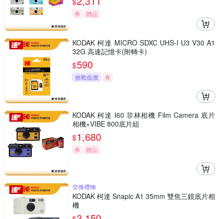
2,311
$
券
贈品
KODAK 柯達 MICRO SDXC UHS-I U3 V30 A1
32G 高速記憶卡(附轉卡)
590
$
挑戰低價
券
KODAK 柯達 I60 菲林相機 Film Camera 底片
相機+VIBE 800底片組
1,680
$
券
贈品
交換禮物
KODAK 柯達 Snapic A1 35mm 雙焦三鏡底片相
機
3,150
$