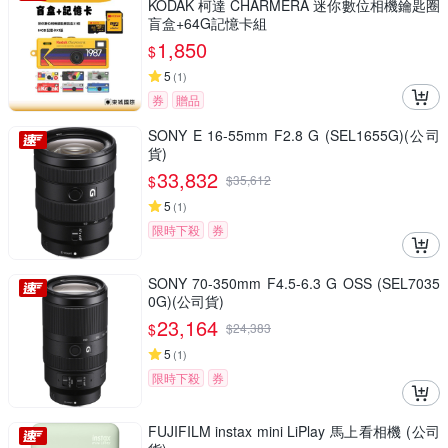
KODAK 柯達 CHARMERA 迷你數位相機鑰匙圈
盲盒+64G記憶卡組
1,850
$
5
(
1
)
券
贈品
SONY E 16-55mm F2.8 G (SEL1655G)(公司
貨)
33,832
$
$
35,612
5
(
1
)
限時下殺
券
SONY 70-350mm F4.5-6.3 G OSS (SEL7035
0G)(公司貨)
23,164
$
$
24,383
5
(
1
)
限時下殺
券
FUJIFILM instax mini LiPlay 馬上看相機 (公司