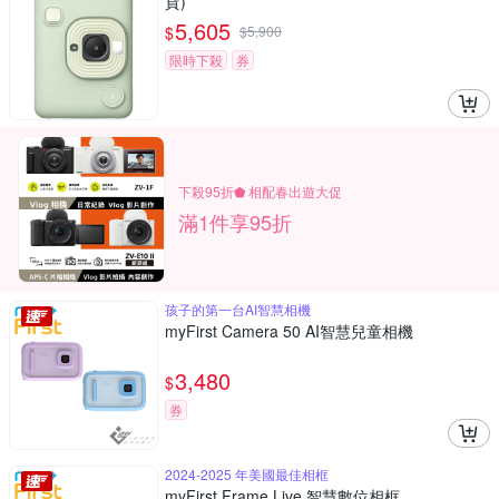
貨)
5,605
$
$
5,900
限時下殺
券
下殺95折⬟ 相配春出遊大促
滿1件享95折
孩子的第一台AI智慧相機
myFirst Camera 50 AI智慧兒童相機
3,480
$
券
2024-2025 年美國最佳相框
myFirst Frame Live 智慧數位相框