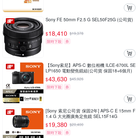
Sony FE 50mm F2.5 G SEL50F25G (公司貨)
18,410
$
$
19,378
限時下殺
券
【Sony索尼】APS-C 數位相機 ILCE-6700L SE
LP1650 電動變焦鏡組(公司貨 保固18+6個月)
43,630
$
$
45,926
限時下殺
券
[Sony 索尼公司貨 保固2年] APS-C E 15mm F
1.4 G 大光圈廣角定焦鏡 SEL15F14G
19,380
$
$
20,400
限時下殺
券