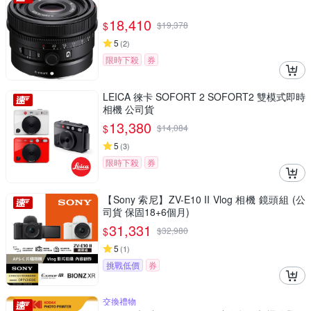
18,410
$
$
19,378
5
(
2
)
限時下殺
券
LEICA 徠卡 SOFORT 2 SOFORT2 雙模式即時
相機 公司貨
13,380
$
$
14,084
5
(
3
)
限時下殺
券
【Sony 索尼】ZV-E10 II Vlog 相機 鏡頭組 (公
司貨 保固18+6個月)
31,331
$
$
32,980
5
(
1
)
挑戰低價
券
交換禮物