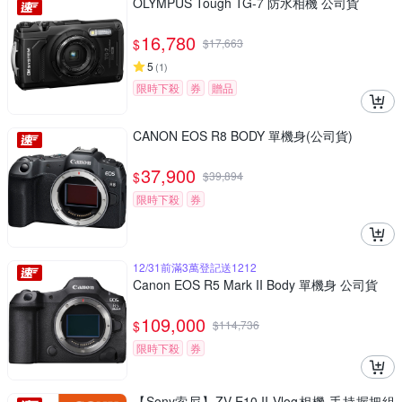
OLYMPUS Tough TG-7 防水相機 公司貨
16,780
$
$
17,663
5
(
1
)
限時下殺
券
贈品
CANON EOS R8 BODY 單機身(公司貨)
37,900
$
$
39,894
限時下殺
券
12/31前滿3萬登記送1212
Canon EOS R5 Mark II Body 單機身 公司貨
109,000
$
$
114,736
限時下殺
券
【Sony索尼】ZV-E10 II Vlog相機 手持握把組