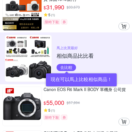
31,990
$
$
33,673
5
(
1
)
限時下殺
券
馬上比買最好
相似商品比比看
去比較
現在可以馬上比較相似商品！
Canon EOS R6 Mark II BODY 單機身 公司貨
55,000
$
$
57,894
5
(
1
)
限時下殺
券