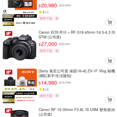
20,980
$
$
22,084
5
(
1
)
限時下殺
券
Canon EOS R10 + RF-S18-45mm f/4.5-6.3 IS
STM (公司貨)
27,000
$
$
28,421
限時下殺
券
[Sony 索尼公司貨 保固18+6] ZV-1F Vlog 相機
(網紅新手/生活隨拍)
14,980
$
$
15,768
5
(
3
)
限時下殺
券
Canon RF 15-35mm F2.8L IS USM 變焦鏡頭
(公司貨)