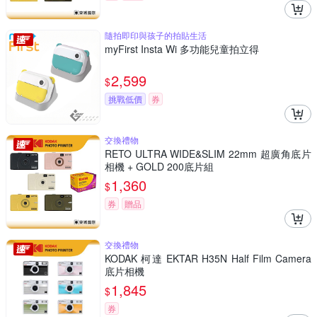
隨拍即印與孩子的拍貼生活
myFirst Insta Wi 多功能兒童拍立得
2,599
$
挑戰低價
券
交換禮物
RETO ULTRA WIDE&SLIM 22mm 超廣角底片
相機 + GOLD 200底片組
1,360
$
券
贈品
交換禮物
KODAK 柯達 EKTAR H35N Half Film Camera
底片相機
1,845
$
券