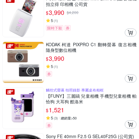
拍立得 印相機 公司貨
3,990
$
$
4,200
5
(
1
)
限時下殺
券
KODAK 柯達 PIXPRO C1 翻轉螢幕 復古相機
隨身型數位相機
3,990
$
5
(
1
)
券
觸控式螢幕 拍照錄影 專屬桌布相框
【FUNY】三麗鷗 兒童相機 手機型兒童相機 帕
恰狗 大耳狗 酷洛米
1,521
$
5
(
3
)
總銷量>50
券
Sony FE 40mm F2.5 G SEL40F25G (公司貨)