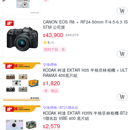
CANON EOS R8 + RF24-50mm F/4.5-6.3 IS
STM 公司貨
43,900
$
$
46,210
5
(
1
)
限時下殺
券
交換禮物
KODAK 柯達 EKTAR H35 半格菲林相機 + ULT
RAMAX 400底片組
1,820
$
券
贈品
交換禮物 / BT21聯名款
KODAK 柯達 EKTAR H35N 半格菲林相機-BT2
1聯名款 VIBE 400 底片組
2,579
$