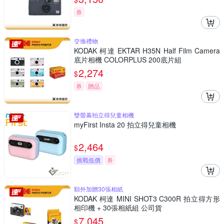
券
交換禮物
KODAK 柯達 EKTAR H35N Half Film Camera
底片相機 COLORPLUS 200底片組
2,274
$
券
贈品
雙螢幕拍立得兒童相機
myFirst Insta 20 拍立得兒童相機
2,464
$
挑戰低價
券
額外加贈30張相紙
KODAK 柯達 MINI SHOT3 C300R 拍立得方形
相印機 + 30張相紙組 公司貨
7,045
$