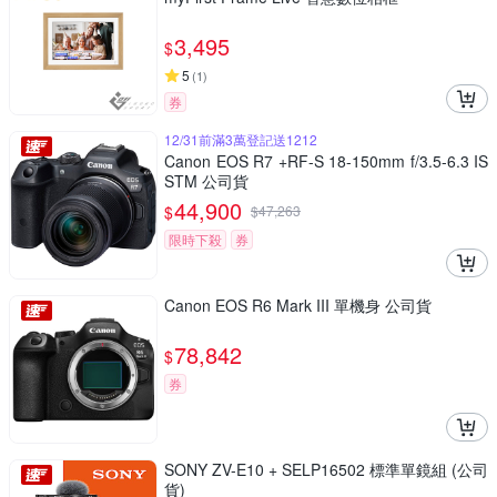
3,495
$
5
(
1
)
券
12/31前滿3萬登記送1212
Canon EOS R7 +RF-S 18-150mm f/3.5-6.3 IS
STM 公司貨
44,900
$
$
47,263
限時下殺
券
Canon EOS R6 Mark III 單機身 公司貨
78,842
$
券
SONY ZV-E10 + SELP16502 標準單鏡組 (公司
貨)