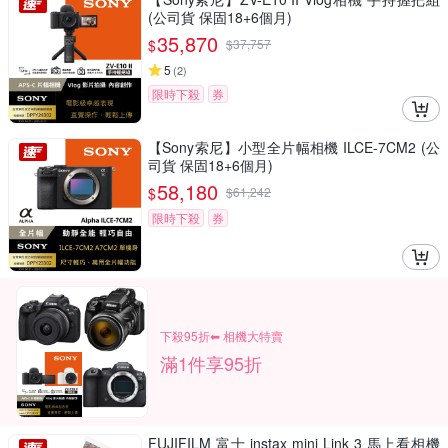
(公司貨 保固18+6個月)
35,870
$
$
37,757
5
(
2
)
限時下殺
券
【Sony索尼】小型全片幅相機 ILCE-7CM2 (公
司貨 保固18+6個月)
58,180
$
$
61,242
限時下殺
券
下殺95折⬅︎ 相機大特賣
滿1件享95折
FUJIFILM 富士 instax mini Link 3 馬上看相機