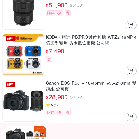
51,900
$
$
54,631
限時下殺
券
KODAK 柯達 PIXPRO數位相機 WPZ2 16MP 4
倍光學變焦 防水數位相機 公司貨
7,490
$
券
Canon EOS R50 + 18-45mm +55-210mm 雙
鏡組 公司貨
28,900
$
$
30,421
5
(
1
)
限時下殺
券