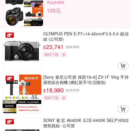
商品折價券
100元
OLYMPUS PEN E-P7+14-42mmF3.5-5.6 鏡頭
組 (公司貨)
23,741
$
$
24,990
限時下殺
券
[Sony 索尼公司貨 保固18+6] ZV-1F Vlog 手持
握把組合相機 (網紅新手/生活隨拍)
18,980
$
$
19,978
限時下殺
券
SONY 索尼 A6400K ILCE-6400K SELP16502
變焦鏡組--公司貨