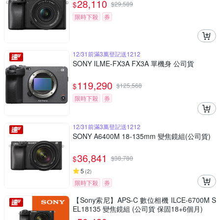
28,110
$
$
29,589
限時下殺
券
12/31前滿3萬登記送1212
SONY ILME-FX3A FX3A 單機身 公司貨
119,290
$
$
125,568
限時下殺
券
12/31前滿3萬登記送1212
SONY A6400M 18-135mm 變焦鏡組(公司貨)
36,841
$
$
38,780
5
(
2
)
限時下殺
券
【Sony索尼】APS-C 數位相機 ILCE-6700M S
EL18135 變焦鏡組 (公司貨 保固18+6個月)