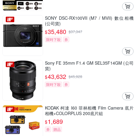
SONY DSC-RX100VII (M7 / MVII) 數位相機
(公司貨)
35,480
$
$
37,347
限時下殺
券
Sony FE 35mm F1.4 GM SEL35F14GM (公司
貨)
43,632
$
$
45,928
限時下殺
券
KODAK 柯達 I60 菲林相機 Film Camera 底片
相機+COLORPLUS 200底片組
1,689
$
券
贈品