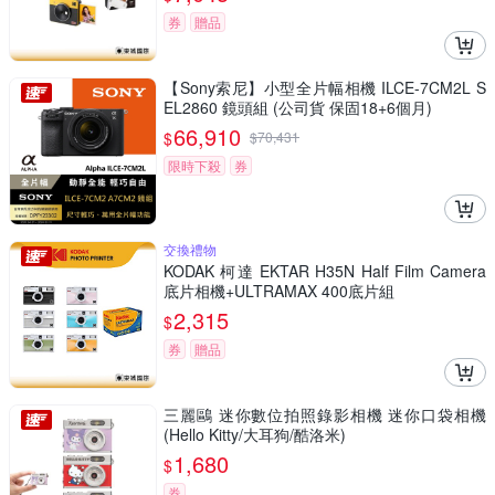
券
贈品
【Sony索尼】小型全片幅相機 ILCE-7CM2L S
EL2860 鏡頭組 (公司貨 保固18+6個月)
66,910
$
$
70,431
限時下殺
券
交換禮物
KODAK 柯達 EKTAR H35N Half Film Camera
底片相機+ULTRAMAX 400底片組
2,315
$
券
贈品
三麗鷗 迷你數位拍照錄影相機 迷你口袋相機
(Hello Kitty/大耳狗/酷洛米)
1,680
$
券