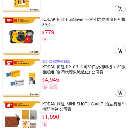
KODAK 柯達 FunSaver 一次性閃光燈底片相機
39張
779
$
券
額外加贈30張相紙
KODAK 柯達 P210R 即可印口袋相印機 + 30張
相紙組 (台灣代理東城數位) 公司貨
4,945
$
券
贈品
KODAK 柯達 MINI SHOT3 C300R 拍立得相印
機配件包 公司貨
1,090
$
券