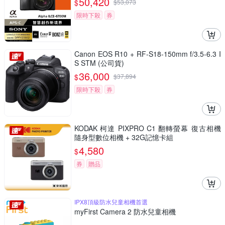
50,420
$
$
53,073
限時下殺
券
Canon EOS R10 + RF-S18-150mm f/3.5-6.3 I
S STM (公司貨)
36,000
$
$
37,894
限時下殺
券
KODAK 柯達 PIXPRO C1 翻轉螢幕 復古相機
隨身型數位相機 + 32G記憶卡組
4,580
$
券
贈品
IPX8頂級防水兒童相機首選
myFirst Camera 2 防水兒童相機