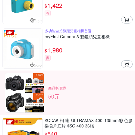
1,422
$
券
多功能自拍微距兒童相機首選
myFirst Camera 3 雙鏡頭兒童相機
1,980
$
券
商品折價券
50元
KODAK 柯達 ULTRAMAX 400 135mm彩色膠
捲負片底片 /ISO 400 36張
540
$