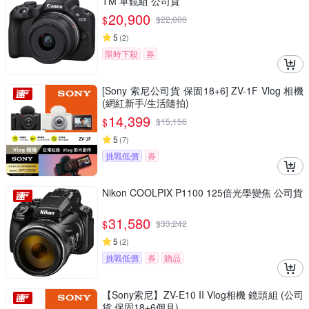
TM 單鏡組 公司貨
20,900
$
$
22,000
5
(
2
)
限時下殺
券
[Sony 索尼公司貨 保固18+6] ZV-1F Vlog 相機
(網紅新手/生活隨拍)
14,399
$
$
15,156
5
(
7
)
挑戰低價
券
Nikon COOLPIX P1100 125倍光學變焦 公司貨
31,580
$
$
33,242
5
(
2
)
挑戰低價
券
贈品
【Sony索尼】ZV-E10 II Vlog相機 鏡頭組 (公司
貨 保固18+6個月)