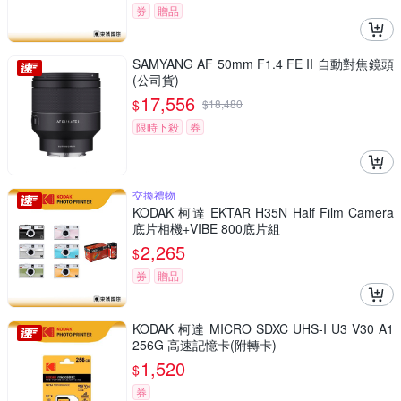
券
贈品
SAMYANG AF 50mm F1.4 FE II 自動對焦鏡頭
(公司貨)
17,556
$
$
18,480
限時下殺
券
交換禮物
KODAK 柯達 EKTAR H35N Half Film Camera
底片相機+VIBE 800底片組
2,265
$
券
贈品
KODAK 柯達 MICRO SDXC UHS-I U3 V30 A1
256G 高速記憶卡(附轉卡)
1,520
$
券