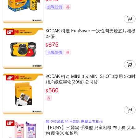
挑戰低價
券
KODAK 柯達 FunSaver 一次性閃光燈底片相機
27張
675
$
挑戰低價
券
KODAK 柯達 MINI 3 & MINI SHOT3專用 3x3吋
相片紙連墨盒(30張) 公司貨
560
$
券
觸控式螢幕 拍照錄影 專屬桌布相框
【FUNY】三麗鷗 手機型 兒童相機 布丁狗 大耳
狗 酷洛米 帕恰狗