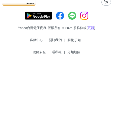
Yahoo台灣電子商務 版權所有 © 2026 服務條款(
更新
)
客服中心
|
關於我們
|
購物須知
網路安全
|
隱私權
|
分類地圖