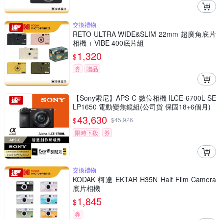
交換禮物
RETO ULTRA WIDE&SLIM 22mm 超廣角底片
相機 + VIBE 400底片組
1,320
$
券
贈品
【Sony索尼】APS-C 數位相機 ILCE-6700L SE
LP1650 電動變焦鏡組(公司貨 保固18+6個月)
43,630
$
$
45,926
限時下殺
券
交換禮物
KODAK 柯達 EKTAR H35N Half Film Camera
底片相機
1,845
$
券