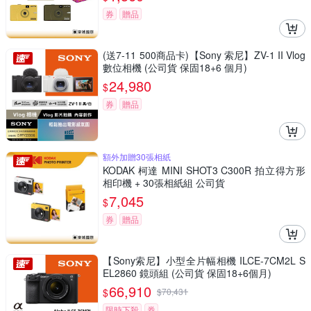
券
贈品
(送7-11 500商品卡)【Sony 索尼】ZV-1 II Vlog
數位相機 (公司貨 保固18+6 個月)
24,980
$
券
贈品
額外加贈30張相紙
KODAK 柯達 MINI SHOT3 C300R 拍立得方形
相印機 + 30張相紙組 公司貨
7,045
$
券
贈品
【Sony索尼】小型全片幅相機 ILCE-7CM2L S
EL2860 鏡頭組 (公司貨 保固18+6個月)
66,910
$
$
70,431
限時下殺
券