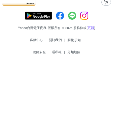
Yahoo台灣電子商務 版權所有 © 2026 服務條款(
更新
)
客服中心
|
關於我們
|
購物須知
網路安全
|
隱私權
|
分類地圖