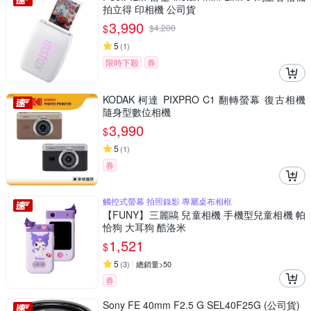
拍立得 印相機 公司貨
3,990
$
$
4,200
5
(
1
)
限時下殺
券
KODAK 柯達 PIXPRO C1 翻轉螢幕 復古相機
隨身型數位相機
3,990
$
5
(
1
)
券
觸控式螢幕 拍照錄影 專屬桌布相框
【FUNY】三麗鷗 兒童相機 手機型兒童相機 帕
恰狗 大耳狗 酷洛米
1,521
$
5
(
3
)
總銷量>50
券
Sony FE 40mm F2.5 G SEL40F25G (公司貨)