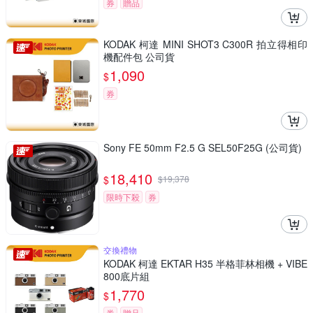
券
贈品
KODAK 柯達 MINI SHOT3 C300R 拍立得相印
機配件包 公司貨
1,090
$
券
Sony FE 50mm F2.5 G SEL50F25G (公司貨)
18,410
$
$
19,378
限時下殺
券
交換禮物
KODAK 柯達 EKTAR H35 半格菲林相機 + VIBE
800底片組
1,770
$
券
贈品