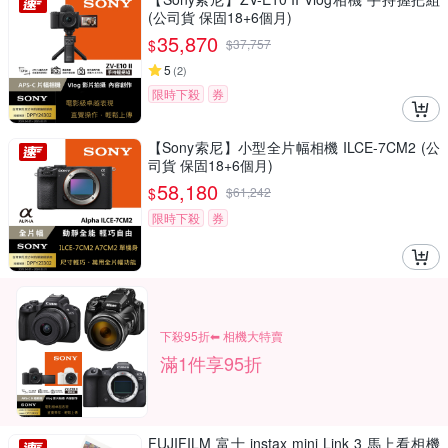
(公司貨 保固18+6個月)
35,870
$
$
37,757
5
(
2
)
限時下殺
券
【Sony索尼】小型全片幅相機 ILCE-7CM2 (公
司貨 保固18+6個月)
58,180
$
$
61,242
限時下殺
券
下殺95折⬅︎ 相機大特賣
滿1件享95折
FUJIFILM 富士 instax mini Link 3 馬上看相機