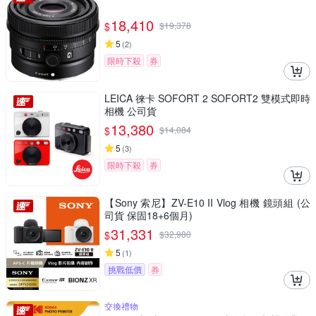
18,410
$
$
19,378
5
(
2
)
限時下殺
券
LEICA 徠卡 SOFORT 2 SOFORT2 雙模式即時
相機 公司貨
13,380
$
$
14,084
5
(
3
)
限時下殺
券
【Sony 索尼】ZV-E10 II Vlog 相機 鏡頭組 (公
司貨 保固18+6個月)
31,331
$
$
32,980
5
(
1
)
挑戰低價
券
交換禮物