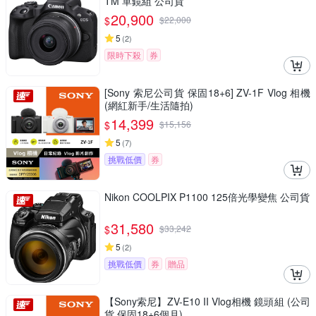
TM 單鏡組 公司貨
20,900
$
$
22,000
5
(
2
)
限時下殺
券
[Sony 索尼公司貨 保固18+6] ZV-1F Vlog 相機
(網紅新手/生活隨拍)
14,399
$
$
15,156
5
(
7
)
挑戰低價
券
Nikon COOLPIX P1100 125倍光學變焦 公司貨
31,580
$
$
33,242
5
(
2
)
挑戰低價
券
贈品
【Sony索尼】ZV-E10 II Vlog相機 鏡頭組 (公司
貨 保固18+6個月)