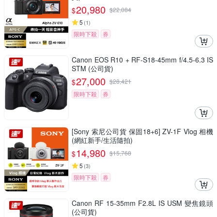
20,980
$
$
22,084
5
(
1
)
限時下殺
券
Canon EOS R10 + RF-S18-45mm f/4.5-6.3 IS
STM (公司貨)
27,000
$
$
28,421
限時下殺
券
[Sony 索尼公司貨 保固18+6] ZV-1F Vlog 相機
(網紅新手/生活隨拍)
14,980
$
$
15,768
5
(
3
)
限時下殺
券
Canon RF 15-35mm F2.8L IS USM 變焦鏡頭
(公司貨)