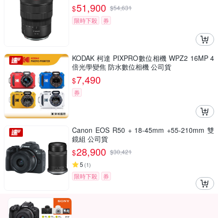
51,900
$
$
54,631
限時下殺
券
KODAK 柯達 PIXPRO數位相機 WPZ2 16MP 4
倍光學變焦 防水數位相機 公司貨
7,490
$
券
Canon EOS R50 + 18-45mm +55-210mm 雙
鏡組 公司貨
28,900
$
$
30,421
5
(
1
)
限時下殺
券