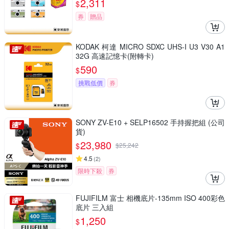
2,311
$
券
贈品
KODAK 柯達 MICRO SDXC UHS-I U3 V30 A1
32G 高速記憶卡(附轉卡)
590
$
挑戰低價
券
SONY ZV-E10 + SELP16502 手持握把組 (公司
貨)
23,980
$
$
25,242
4.5
(
2
)
限時下殺
券
FUJIFILM 富士 相機底片-135mm ISO 400彩色
底片 三入組
1,250
$