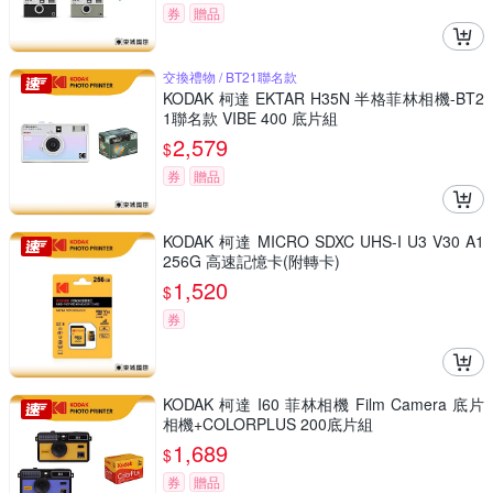
券
贈品
交換禮物 / BT21聯名款
KODAK 柯達 EKTAR H35N 半格菲林相機-BT2
1聯名款 VIBE 400 底片組
2,579
$
券
贈品
KODAK 柯達 MICRO SDXC UHS-I U3 V30 A1
256G 高速記憶卡(附轉卡)
1,520
$
券
KODAK 柯達 I60 菲林相機 Film Camera 底片
相機+COLORPLUS 200底片組
1,689
$
券
贈品