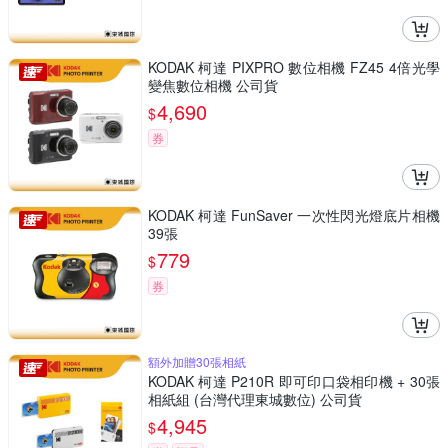
KODAK 柯達 PIXPRO 數位相機 FZ45 4倍光學
變焦數位相機 公司貨
4,690
$
券
KODAK 柯達 FunSaver 一次性閃光燈底片相機
39張
779
$
券
額外加贈30張相紙
KODAK 柯達 P210R 即可印口袋相印機 + 30張
相紙組 (台灣代理東城數位) 公司貨
4,945
$