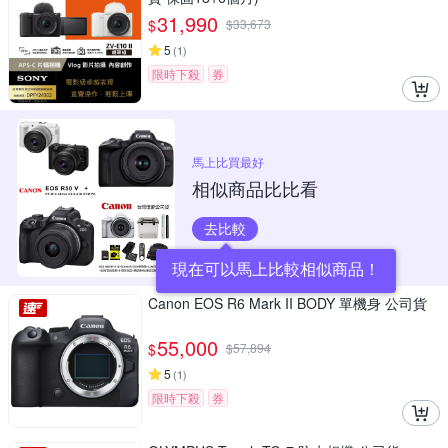
31,990
$
$
33,673
5
(
1
)
限時下殺
券
馬上比買最好
相似商品比比看
去比較
現在可以馬上比較相似商品！
Canon EOS R6 Mark II BODY 單機身 公司貨
55,000
$
$
57,894
5
(
1
)
限時下殺
券