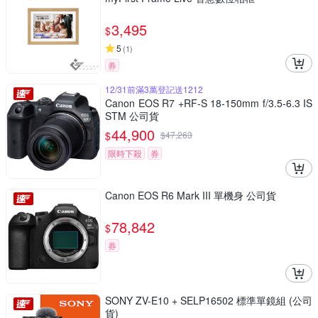
3,495
$
5
(
1
)
券
12/31前滿3萬登記送1212
Canon EOS R7 +RF-S 18-150mm f/3.5-6.3 IS
STM 公司貨
44,900
$
$
47,263
限時下殺
券
Canon EOS R6 Mark III 單機身 公司貨
78,842
$
券
SONY ZV-E10 + SELP16502 標準單鏡組 (公司
貨)