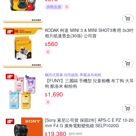
挑戰低價
券
KODAK 柯達 MINI 3 & MINI SHOT3專用 3x3吋
相片紙連墨盒(30張) 公司貨
560
$
券
觸控式螢幕 拍照錄影 專屬桌布相框
【FUNY】三麗鷗 手機型 兒童相機 布丁狗 大耳
狗 酷洛米 帕恰狗
1,690
$
券
[Sony 索尼公司貨 保固2年] APS-C E PZ 10-20
mm F4 G 廣角電動變焦鏡 SELP1020G
19,380
$
$
20,400