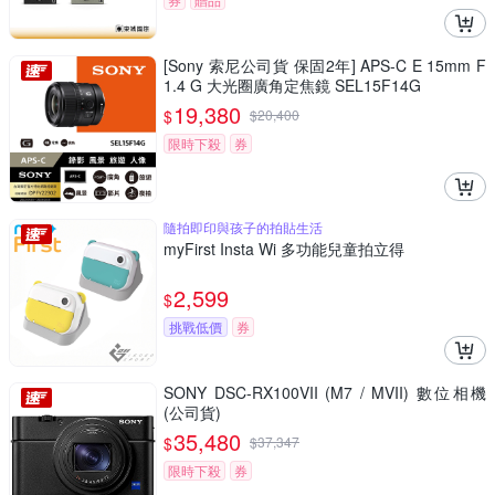
[Sony 索尼公司貨 保固2年] APS-C E 15mm F
1.4 G 大光圈廣角定焦鏡 SEL15F14G
19,380
$
$
20,400
限時下殺
券
隨拍即印與孩子的拍貼生活
myFirst Insta Wi 多功能兒童拍立得
2,599
$
挑戰低價
券
SONY DSC-RX100VII (M7 / MVII) 數位相機
(公司貨)
35,480
$
$
37,347
限時下殺
券