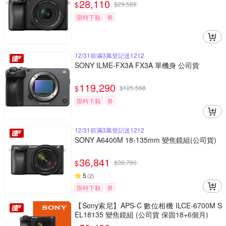
28,110
$
$
29,589
限時下殺
券
12/31前滿3萬登記送1212
SONY ILME-FX3A FX3A 單機身 公司貨
119,290
$
$
125,568
限時下殺
券
12/31前滿3萬登記送1212
SONY A6400M 18-135mm 變焦鏡組(公司貨)
36,841
$
$
38,780
5
(
2
)
限時下殺
券
【Sony索尼】APS-C 數位相機 ILCE-6700M S
EL18135 變焦鏡組 (公司貨 保固18+6個月)