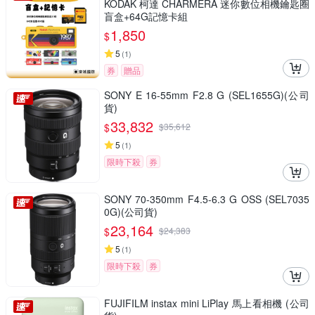
KODAK 柯達 CHARMERA 迷你數位相機鑰匙圈
盲盒+64G記憶卡組
1,850
$
5
(
1
)
券
贈品
SONY E 16-55mm F2.8 G (SEL1655G)(公司
貨)
33,832
$
$
35,612
5
(
1
)
限時下殺
券
SONY 70-350mm F4.5-6.3 G OSS (SEL7035
0G)(公司貨)
23,164
$
$
24,383
5
(
1
)
限時下殺
券
FUJIFILM instax mini LiPlay 馬上看相機 (公司