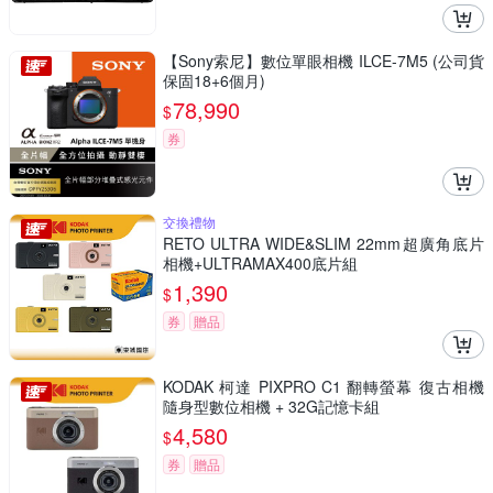
【Sony索尼】數位單眼相機 ILCE-7M5 (公司貨
保固18+6個月)
78,990
$
券
交換禮物
RETO ULTRA WIDE&SLIM 22mm超廣角底片
相機+ULTRAMAX400底片組
1,390
$
券
贈品
KODAK 柯達 PIXPRO C1 翻轉螢幕 復古相機
隨身型數位相機 + 32G記憶卡組
4,580
$
券
贈品