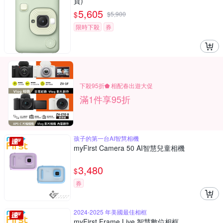
貨)
5,605
$
$
5,900
限時下殺
券
下殺95折⬟ 相配春出遊大促
滿1件享95折
孩子的第一台AI智慧相機
myFirst Camera 50 AI智慧兒童相機
3,480
$
券
2024-2025 年美國最佳相框
myFirst Frame Live 智慧數位相框