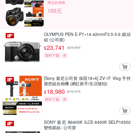
商品折價券
100元
OLYMPUS PEN E-P7+14-42mmF3.5-5.6 鏡頭
組 (公司貨)
23,741
$
$
24,990
限時下殺
券
[Sony 索尼公司貨 保固18+6] ZV-1F Vlog 手持
握把組合相機 (網紅新手/生活隨拍)
18,980
$
$
19,978
限時下殺
券
SONY 索尼 A6400K ILCE-6400K SELP16502
變焦鏡組--公司貨