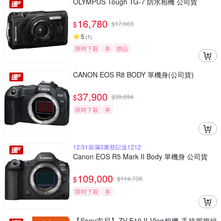
OLYMPUS Tough TG-7 防水相機 公司貨
16,780
$
$
17,663
5
(
1
)
限時下殺
券
贈品
CANON EOS R8 BODY 單機身(公司貨)
37,900
$
$
39,894
限時下殺
券
12/31前滿3萬登記送1212
Canon EOS R5 Mark II Body 單機身 公司貨
109,000
$
$
114,736
限時下殺
券
【Sony索尼】ZV-E10 II Vlog相機 手持握把組