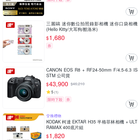
三麗鷗 迷你數位拍照錄影相機 迷你口袋相機
(Hello Kitty/大耳狗/酷洛米)
1,680
$
券
CANON EOS R8 + RF24-50mm F/4.5-6.3 IS
STM 公司貨
43,900
$
$
46,210
5
(
1
)
限時下殺
券
交換禮物
KODAK 柯達 EKTAR H35 半格菲林相機 + ULT
RAMAX 400底片組
1,820
$