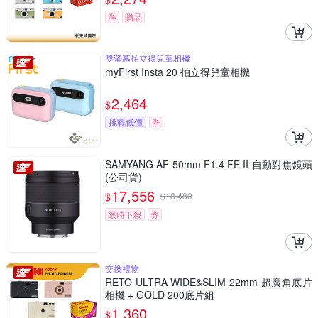
券
贈品
雙螢幕拍立得兒童相機
myFirst Insta 20 拍立得兒童相機
2,464
$
挑戰低價
券
SAMYANG AF 50mm F1.4 FE II 自動對焦鏡頭
(公司貨)
17,556
$
$
18,480
限時下殺
券
交換禮物
RETO ULTRA WIDE&SLIM 22mm 超廣角底片
相機 + GOLD 200底片組
1,360
$