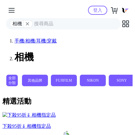
Yahoo購物中心
登入
相機
手機/相機/耳機/穿戴
相機
全部
其他品牌
FUJIFILM
NIKON
SONY
分類
精選活動
下殺95折⇓ 相機指定品