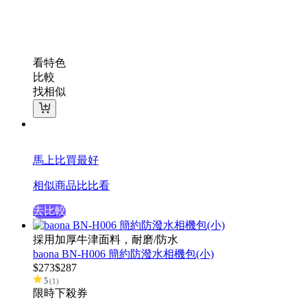
看特色
比較
找相似
馬上比買最好
相似商品比比看
去比較
採用加厚牛津面料，耐磨/防水
baona BN-H006 簡約防潑水相機包(小)
$
273
$
287
5
(
1
)
限時下殺
券