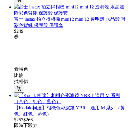
富士 instax 拍立得相機 mini12 mini 12 透明殼 水晶殼 附
彩色背繩 保護殼 保護套
$
249
券
看特色
比較
找相似
【Kodak 柯達】相機色彩濾鏡 YBR｜適用 M 系列（黃
色、紅色、藍色）
$
253
$
266
限時下殺
券