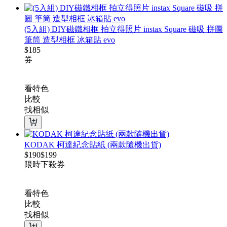
(5入組) DIY磁鐵相框 拍立得照片 instax Square 磁吸 拼圖
筆筒 造型相框 冰箱貼 evo
$
185
券
看特色
比較
找相似
KODAK 柯達紀念貼紙 (兩款隨機出貨)
$
190
$
199
限時下殺
券
看特色
比較
找相似