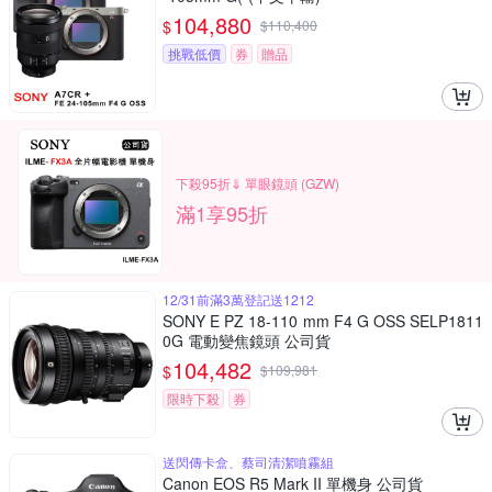
104,880
$
$
110,400
挑戰低價
券
贈品
下殺95折⇓ 單眼鏡頭 (GZW)
滿1享95折
12/31前滿3萬登記送1212
SONY E PZ 18-110 mm F4 G OSS SELP1811
0G 電動變焦鏡頭 公司貨
104,482
$
$
109,981
限時下殺
券
送閃傳卡盒、蔡司清潔噴霧組
Canon EOS R5 Mark II 單機身 公司貨