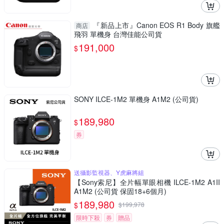
『新品上市』Canon EOS R1 Body 旗艦
商店
飛羽 單機身 台灣佳能公司貨
191,000
$
SONY ILCE-1M2 單機身 A1M2 (公司貨)
189,980
$
券
送攝影監視器、Y虎麻將組
【Sony索尼】全片幅單眼相機 ILCE-1M2 A1II
A1M2 (公司貨 保固18+6個月)
189,980
$
$
199,978
限時下殺
券
贈品