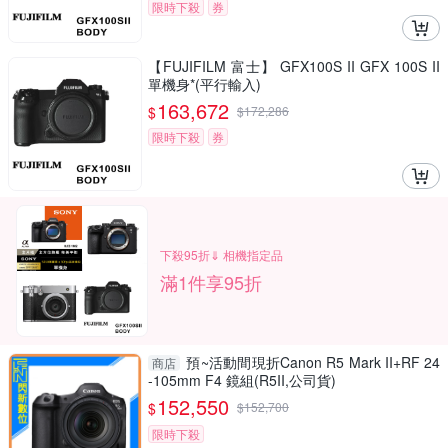
限時下殺
券
【FUJIFILM 富士】 GFX100S II GFX 100S II
單機身*(平行輸入)
163,672
$
$
172,286
限時下殺
券
下殺95折⇓ 相機指定品
滿1件享95折
預~活動間現折Canon R5 Mark II+RF 24
商店
-105mm F4 鏡組(R5II,公司貨)
152,550
$
$
152,700
限時下殺