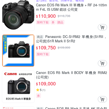
送128G、後背包、閃傳卡盒、補光燈
Canon EOS R6 Mark III 單機身 + RF 24-105m
m F4L IS USM 鏡頭 公司貨
110,900
$
$
116,736
限時下殺
券
贈品
Panasonic DC-S1RM2 單機身(S1RII，
商店
公司貨)S1R Mark II S1R2
109,750
$
$
109,900
限時下殺
Canon EOS R5 Mark II BODY 單機身 R5M2
(公司貨)
109,000
$
5
(
1
)
券
Canon EOS R5 Mark II 高速 8K 混合型
商店