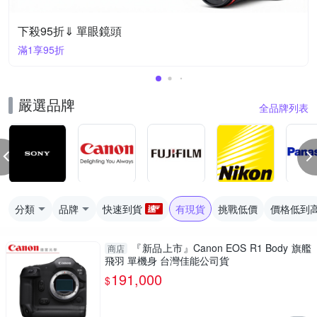
下殺95折⇓ 單眼鏡頭
滿1享95折
嚴選品牌
全品牌列表
分類
品牌
快速到貨
有現貨
挑戰低價
價格低到
『新品上市』Canon EOS R1 Body 旗艦
商店
飛羽 單機身 台灣佳能公司貨
191,000
$