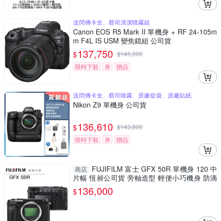
送閃傳卡盒、蔡司清潔噴霧組
Canon EOS R5 Mark II 單機身 + RF 24-105m
m F4L IS USM 變焦鏡組 公司貨
137,750
$
$
145,000
限時下殺
券
贈品
送閃傳卡盒、蔡司噴霧、原廠提袋、原廠貼紙
Nikon Z9 單機身 公司貨
136,610
$
$
143,800
限時下殺
券
贈品
FUJIFILM 富士 GFX 50R 單機身 120 中
商店
片幅 恆昶公司貨 旁軸造型 輕便小巧機身 防滴
防塵 德寶光學
136,000
$