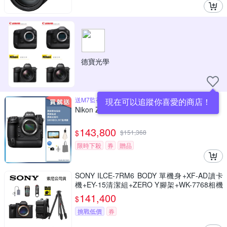
德寶光學
送M7監視器、原廠提袋、原廠拭鏡布
現在可以追蹤你喜愛的商店！
Nikon Z9 單機身 公司貨
143,800
$
$
151,368
限時下殺
券
贈品
SONY ILCE-7RM6 BODY 單機身+XF-AD讀卡
機+EY-15清潔組+ZERO Y腳架+WK-7768相機
包+RMT-P1BTA遙控器+鋼化貼 α7RVI A7RM6
141,400
$
(公司貨)
挑戰低價
券