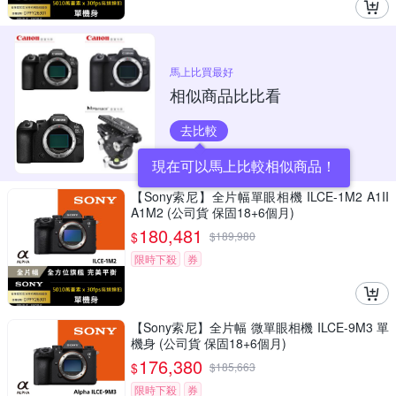
馬上比買最好
相似商品比比看
去比較
現在可以馬上比較相似商品！
【Sony索尼】全片幅單眼相機 ILCE-1M2 A1II
A1M2 (公司貨 保固18+6個月)
180,481
$
$
189,980
限時下殺
券
【Sony索尼】全片幅 微單眼相機 ILCE-9M3 單
機身 (公司貨 保固18+6個月)
176,380
$
$
185,663
限時下殺
券