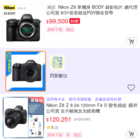
Nikon Z8 單機身 BODY 錄影拍片 總代理
商店
公司貨 8/31前登錄送PGY聯名背帶
99,500
$
82折
限時下殺
贈品
閃新數位
送閃傳卡盒、蔡司清潔噴霧、原廠提袋等好禮
Nikon Z8 Z 8 24-120mm F4 S 變焦鏡組 國祥
公司貨 全片幅無反光鏡相機
120,251
$
$
126,580
5
(
2
)
限時下殺
券
贈品