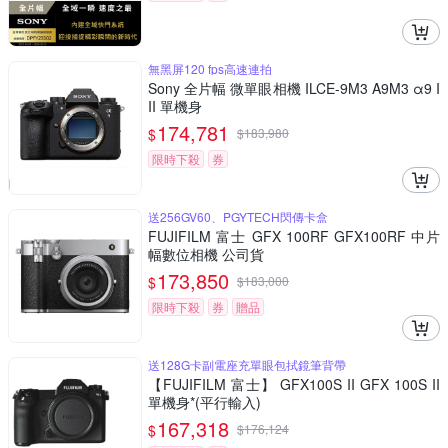
無黑屏120 fps高速連拍
Sony 全片幅 微單眼相機 ILCE-9M3 A9M3 α9 I
II 單機身
174,781
$
$
183,980
限時下殺
券
送256GV60、PGYTECH閃傳卡盒
FUJIFILM 富士 GFX 100RF GFX100RF 中片
幅數位相機 公司貨
173,850
$
$
183,000
限時下殺
券
贈品
送128G卡副電座充單眼包拭鏡筆背帶
【FUJIFILM 富士】 GFX100S II GFX 100S II
單機身*(平行輸入)
167,318
$
$
176,124