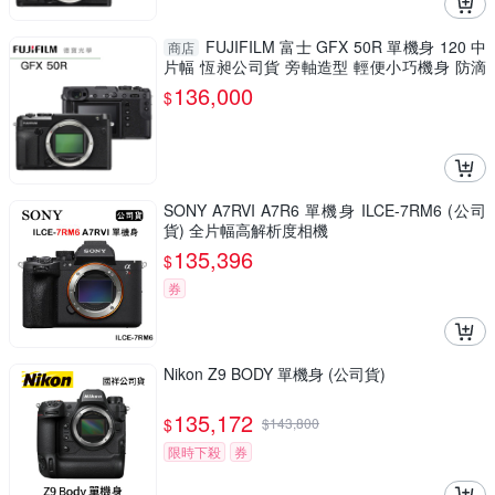
FUJIFILM 富士 GFX 50R 單機身 120 中
商店
片幅 恆昶公司貨 旁軸造型 輕便小巧機身 防滴
防塵 德寶光學
136,000
$
SONY A7RVI A7R6 單機身 ILCE-7RM6 (公司
貨) 全片幅高解析度相機
135,396
$
券
Nikon Z9 BODY 單機身 (公司貨)
135,172
$
$
143,800
限時下殺
券