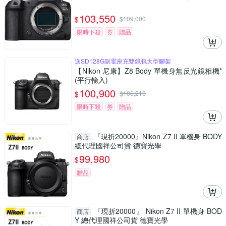
103,550
$
$
109,000
限時下殺
券
贈品
送SD128G副電座充雙鏡包大型腳架
【Nikon 尼康】Z8 Body 單機身無反光鏡相機*
(平行輸入)
100,900
$
$
106,210
限時下殺
券
贈品
『現折20000』Nikon Z7 II 單機身 BODY
商店
總代理國祥公司貨 德寶光學
99,980
$
贈品
『現折20000』 Nikon Z7 II 單機身 BOD
商店
Y 總代理國祥公司貨 德寶光學