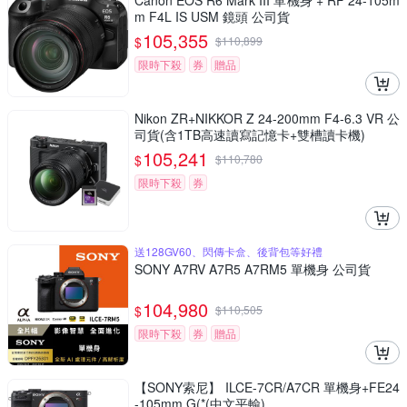
Canon EOS R6 Mark III 單機身 + RF 24-105m
m F4L IS USM 鏡頭 公司貨
105,355
$
$
110,899
限時下殺
券
贈品
Nikon ZR+NIKKOR Z 24-200mm F4-6.3 VR 公
司貨(含1TB高速讀寫記憶卡+雙槽讀卡機)
105,241
$
$
110,780
限時下殺
券
送128GV60、閃傳卡盒、後背包等好禮
SONY A7RV A7R5 A7RM5 單機身 公司貨
104,980
$
$
110,505
限時下殺
券
贈品
【SONY索尼】 ILCE-7CR/A7CR 單機身+FE24
-105mm G(*(中文平輸)