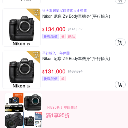
送大型腳架拭鏡筆真皮皮帶等
Nikon 尼康 Z9 Body單機身*(平行輸入)
134,000
$
$
141,052
挑戰低價
券
贈品
平行輸入一年保固
Nikon 尼康 Z9 Body單機身*(平行輸入)
131,000
$
$
137,894
挑戰低價
券
下殺95折⇓ 單眼鏡頭
滿1享95折