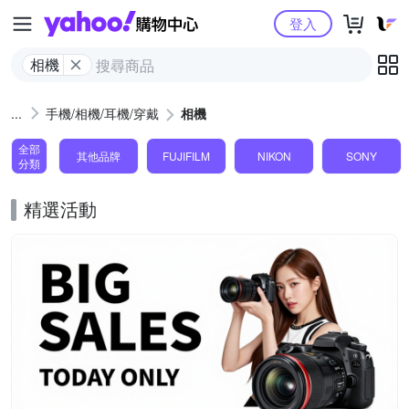
Yahoo購物中心
登入
相機
手機/相機/耳機/穿戴
相機
全部
其他品牌
FUJIFILM
NIKON
SONY
分類
精選活動