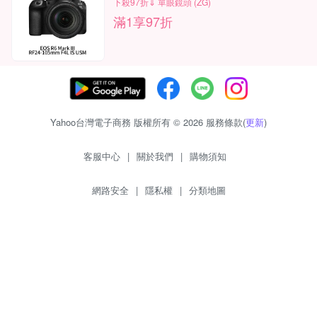
下殺97折⇓ 單眼鏡頭 (ZG)
滿1享97折
Yahoo台灣電子商務 版權所有 © 2026 服務條款(
更新
)
客服中心
|
關於我們
|
購物須知
網路安全
|
隱私權
|
分類地圖