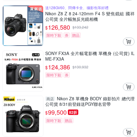
送128GV60、閃傳卡盒、攝影包等好禮
Nikon Z8 Z 8 24-120mm F4 S 變焦鏡組 國祥
公司貨 全片幅無反光鏡相機
126,580
$
$
133,242
限時下殺
券
贈品
SONY FX3A 全片幅電影機 單機身 (公司貨) IL
ME-FX3A
124,386
$
$
130,932
限時下殺
券
Nikon Z8 單機身 BODY 錄影拍片 總代理
商店
公司貨 8/31前登錄送PGY聯名背帶
99,500
$
82折
限時下殺
贈品