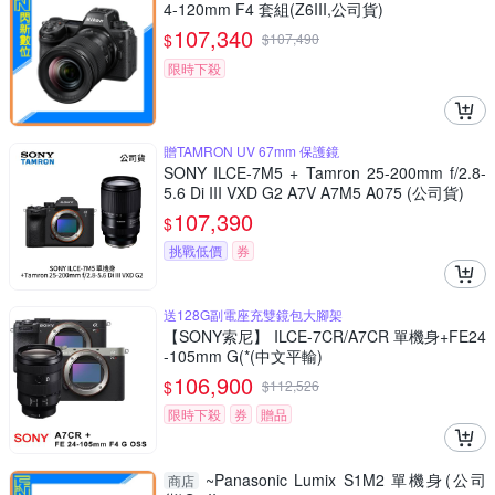
4-120mm F4 套組(Z6III,公司貨)
107,340
$
$
107,490
限時下殺
贈TAMRON UV 67mm 保護鏡
SONY ILCE-7M5 + Tamron 25-200mm f/2.8-
5.6 Di III VXD G2 A7V A7M5 A075 (公司貨)
107,390
$
挑戰低價
券
送128G副電座充雙鏡包大腳架
【SONY索尼】 ILCE-7CR/A7CR 單機身+FE24
-105mm G(*(中文平輸)
106,900
$
$
112,526
限時下殺
券
贈品
~Panasonic Lumix S1M2 單機身(公司
商店