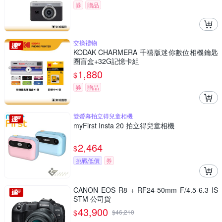
券
贈品
交換禮物
KODAK CHARMERA 千禧版迷你數位相機鑰匙
圈盲盒+32G記憶卡組
1,880
$
券
贈品
雙螢幕拍立得兒童相機
myFirst Insta 20 拍立得兒童相機
2,464
$
挑戰低價
券
CANON EOS R8 + RF24-50mm F/4.5-6.3 IS
STM 公司貨
43,900
$
$
46,210