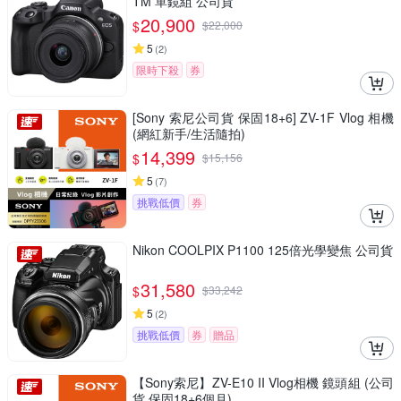
TM 單鏡組 公司貨
20,900
$
$
22,000
5
(
2
)
限時下殺
券
[Sony 索尼公司貨 保固18+6] ZV-1F Vlog 相機
(網紅新手/生活隨拍)
14,399
$
$
15,156
5
(
7
)
挑戰低價
券
Nikon COOLPIX P1100 125倍光學變焦 公司貨
31,580
$
$
33,242
5
(
2
)
挑戰低價
券
贈品
【Sony索尼】ZV-E10 II Vlog相機 鏡頭組 (公司
貨 保固18+6個月)