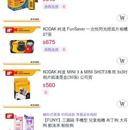
挑戰低價
券
KODAK 柯達 FunSaver 一次性閃光燈底片相機
27張
675
$
挑戰低價
券
KODAK 柯達 MINI 3 & MINI SHOT3專用 3x3吋
相片紙連墨盒(30張) 公司貨
560
$
券
觸控式螢幕 拍照錄影 專屬桌布相框
【FUNY】三麗鷗 手機型 兒童相機 布丁狗 大耳
狗 酷洛米 帕恰狗