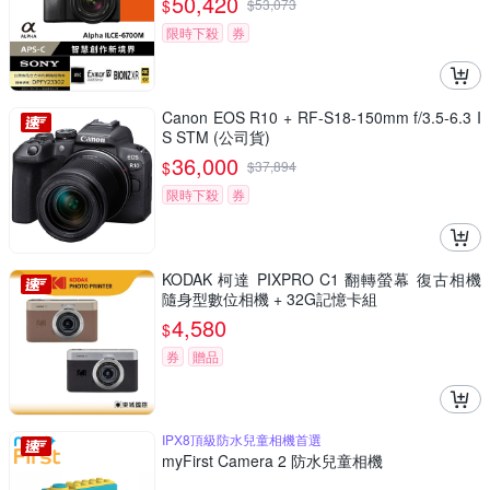
50,420
$
$
53,073
限時下殺
券
Canon EOS R10 + RF-S18-150mm f/3.5-6.3 I
S STM (公司貨)
36,000
$
$
37,894
限時下殺
券
KODAK 柯達 PIXPRO C1 翻轉螢幕 復古相機
隨身型數位相機 + 32G記憶卡組
4,580
$
券
贈品
IPX8頂級防水兒童相機首選
myFirst Camera 2 防水兒童相機