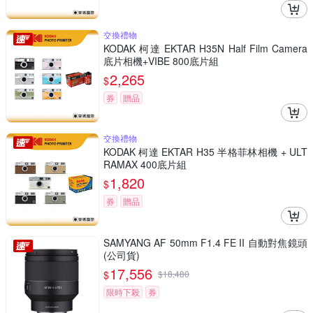
交換禮物
KODAK 柯達 EKTAR H35N Half Film Camera
底片相機+VIBE 800底片組
2,265
$
券
贈品
交換禮物
KODAK 柯達 EKTAR H35 半格菲林相機 + ULT
RAMAX 400底片組
1,820
$
券
贈品
SAMYANG AF 50mm F1.4 FE II 自動對焦鏡頭
(公司貨)
17,556
$
$
18,480
限時下殺
券