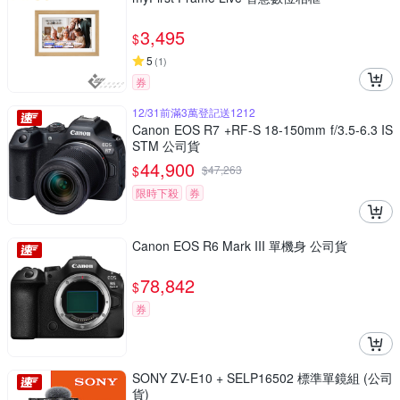
3,495
$
5
(
1
)
券
12/31前滿3萬登記送1212
Canon EOS R7 +RF-S 18-150mm f/3.5-6.3 IS
STM 公司貨
44,900
$
$
47,263
限時下殺
券
Canon EOS R6 Mark III 單機身 公司貨
78,842
$
券
SONY ZV-E10 + SELP16502 標準單鏡組 (公司
貨)