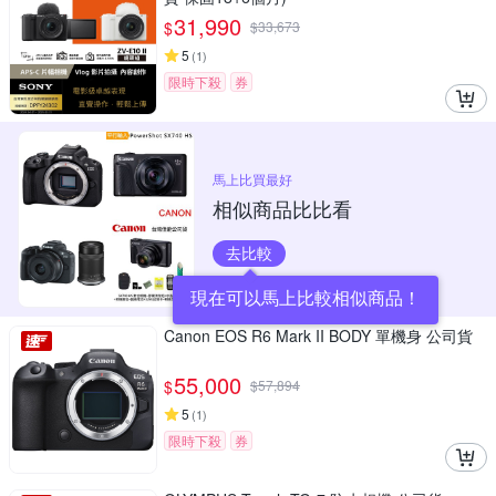
31,990
$
$
33,673
5
(
1
)
限時下殺
券
馬上比買最好
相似商品比比看
去比較
現在可以馬上比較相似商品！
Canon EOS R6 Mark II BODY 單機身 公司貨
55,000
$
$
57,894
5
(
1
)
限時下殺
券