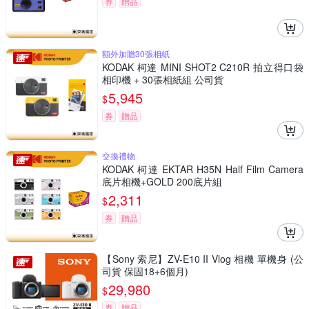
券
贈品
額外加贈30張相紙
KODAK 柯達 MINI SHOT2 C210R 拍立得口袋
相印機 + 30張相紙組 公司貨
5,945
$
券
贈品
交換禮物
KODAK 柯達 EKTAR H35N Half Film Camera
底片相機+GOLD 200底片組
2,311
$
券
贈品
【Sony 索尼】ZV-E10 II Vlog 相機 單機身 (公
司貨 保固18+6個月)
29,980
$
券
贈品