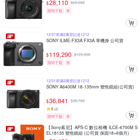
28,110
$
$
29,589
限時下殺
券
12/31前滿3萬登記送1212
SONY ILME-FX3A FX3A 單機身 公司貨
119,290
$
$
125,568
限時下殺
券
12/31前滿3萬登記送1212
SONY A6400M 18-135mm 變焦鏡組(公司貨)
36,841
$
$
38,780
5
(
2
)
限時下殺
券
【Sony索尼】APS-C 數位相機 ILCE-6700M S
EL18135 變焦鏡組 (公司貨 保固18+6個月)