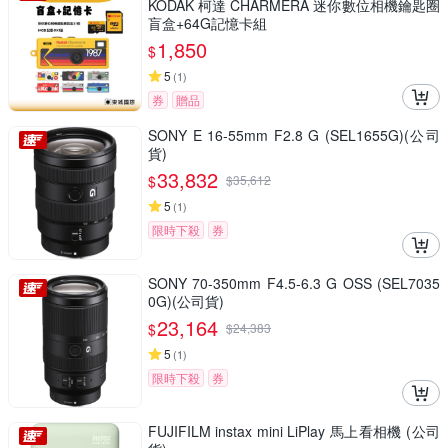
KODAK 柯達 CHARMERA 迷你數位相機鑰匙圈
盲盒+64G記憶卡組
1,850
$
5
(
1
)
券
贈品
SONY E 16-55mm F2.8 G (SEL1655G)(公司
貨)
33,832
$
$
35,612
5
(
1
)
限時下殺
券
SONY 70-350mm F4.5-6.3 G OSS (SEL7035
0G)(公司貨)
23,164
$
$
24,383
5
(
1
)
限時下殺
券
FUJIFILM instax mini LiPlay 馬上看相機 (公司