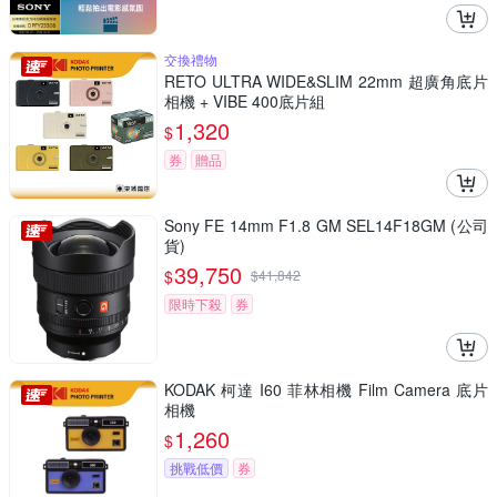
交換禮物
RETO ULTRA WIDE&SLIM 22mm 超廣角底片
相機 + VIBE 400底片組
1,320
$
券
贈品
Sony FE 14mm F1.8 GM SEL14F18GM (公司
貨)
39,750
$
$
41,842
限時下殺
券
KODAK 柯達 I60 菲林相機 Film Camera 底片
相機
1,260
$
挑戰低價
券