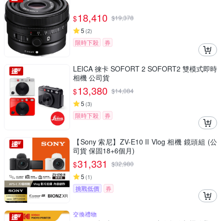
18,410
$
$
19,378
5
(
2
)
限時下殺
券
LEICA 徠卡 SOFORT 2 SOFORT2 雙模式即時
相機 公司貨
13,380
$
$
14,084
5
(
3
)
限時下殺
券
【Sony 索尼】ZV-E10 II Vlog 相機 鏡頭組 (公
司貨 保固18+6個月)
31,331
$
$
32,980
5
(
1
)
挑戰低價
券
交換禮物