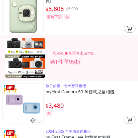
貨)
5,605
$
$
5,900
限時下殺
券
下殺95折⬟ 相配春出遊大促
滿1件享95折
孩子的第一台AI智慧相機
myFirst Camera 50 AI智慧兒童相機
3,480
$
券
2024-2025 年美國最佳相框
myFirst Frame Live 智慧數位相框