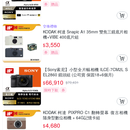
券
贈品
交換禮物
KODAK 柯達 Snapic A1 35mm 雙焦三鏡底片相
機+VIBE 400底片組
3,550
$
券
贈品
【Sony索尼】小型全片幅相機 ILCE-7CM2L S
EL2860 鏡頭組 (公司貨 保固18+6個月)
66,910
$
$
70,431
限時下殺
券
KODAK 柯達 PIXPRO C1 翻轉螢幕 復古相機
隨身型數位相機 + 64G記憶卡組
4,680
$