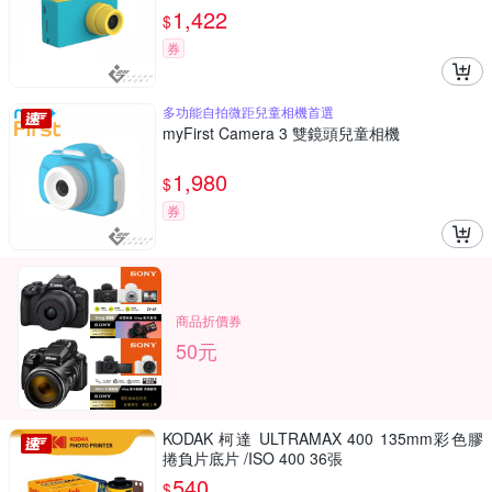
1,422
$
券
多功能自拍微距兒童相機首選
myFirst Camera 3 雙鏡頭兒童相機
1,980
$
券
商品折價券
50元
KODAK 柯達 ULTRAMAX 400 135mm彩色膠
捲負片底片 /ISO 400 36張
540
$