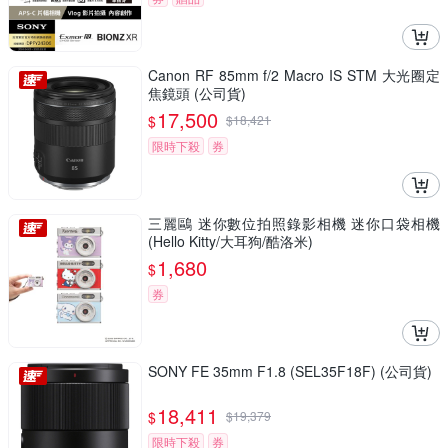
Canon RF 85mm f/2 Macro IS STM 大光圈定
焦鏡頭 (公司貨)
17,500
$
$
18,421
限時下殺
券
三麗鷗 迷你數位拍照錄影相機 迷你口袋相機
(Hello Kitty/大耳狗/酷洛米)
1,680
$
券
SONY FE 35mm F1.8 (SEL35F18F) (公司貨)
18,411
$
$
19,379
限時下殺
券