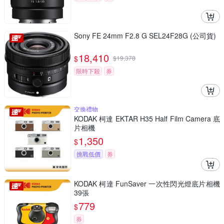
Sony FE 24mm F2.8 G SEL24F28G (公司貨)
18,410
$
$
19,378
限時下殺
券
交換禮物
KODAK 柯達 EKTAR H35 Half Film Camera 底
片相機
1,350
$
挑戰低價
券
KODAK 柯達 FunSaver 一次性閃光燈底片相機
39張
779
$
券