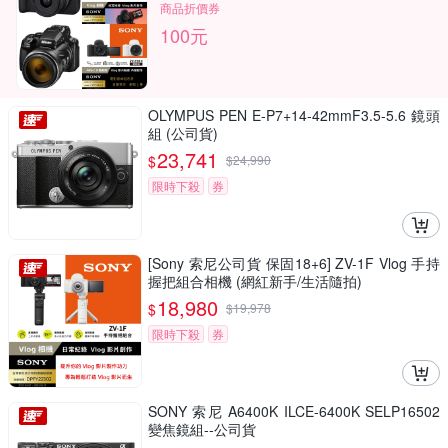
商品折價券
100元
OLYMPUS PEN E-P7+14-42mmF3.5-5.6 鏡頭
組 (公司貨)
23,741
$
$
24,990
限時下殺
券
[Sony 索尼公司貨 保固18+6] ZV-1F Vlog 手持
握把組合相機 (網紅新手/生活隨拍)
18,980
$
$
19,978
限時下殺
券
SONY 索尼 A6400K ILCE-6400K SELP16502
變焦鏡組--公司貨