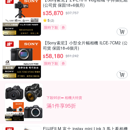
(公司貨 保固18+6個月)
35,870
$
$
37,757
5
(
2
)
限時下殺
券
【Sony索尼】小型全片幅相機 ILCE-7CM2 (公
司貨 保固18+6個月)
58,180
$
$
61,242
限時下殺
券
下殺95折⬅︎ 相機大特賣
滿1件享95折
FUJIFILM 富士 instax mini Link 3 馬上看相機