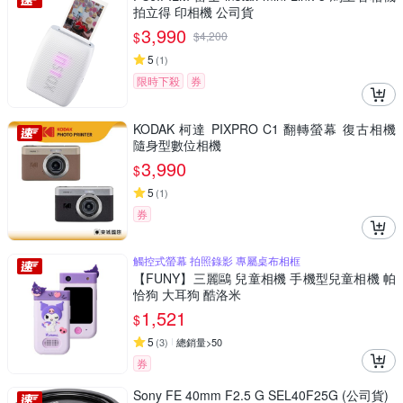
拍立得 印相機 公司貨
3,990
$
$
4,200
5
(
1
)
限時下殺
券
KODAK 柯達 PIXPRO C1 翻轉螢幕 復古相機
隨身型數位相機
3,990
$
5
(
1
)
券
觸控式螢幕 拍照錄影 專屬桌布相框
【FUNY】三麗鷗 兒童相機 手機型兒童相機 帕
恰狗 大耳狗 酷洛米
1,521
$
5
(
3
)
總銷量>50
券
Sony FE 40mm F2.5 G SEL40F25G (公司貨)