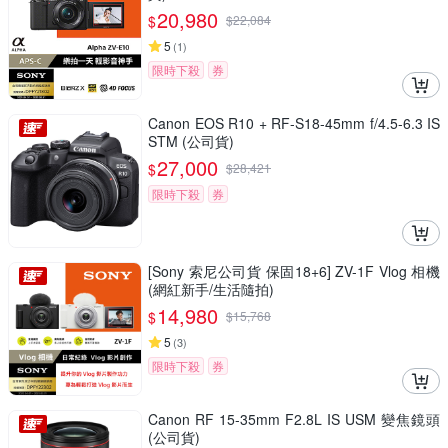
20,980
$
$
22,084
5
(
1
)
限時下殺
券
Canon EOS R10 + RF-S18-45mm f/4.5-6.3 IS
STM (公司貨)
27,000
$
$
28,421
限時下殺
券
[Sony 索尼公司貨 保固18+6] ZV-1F Vlog 相機
(網紅新手/生活隨拍)
14,980
$
$
15,768
5
(
3
)
限時下殺
券
Canon RF 15-35mm F2.8L IS USM 變焦鏡頭
(公司貨)