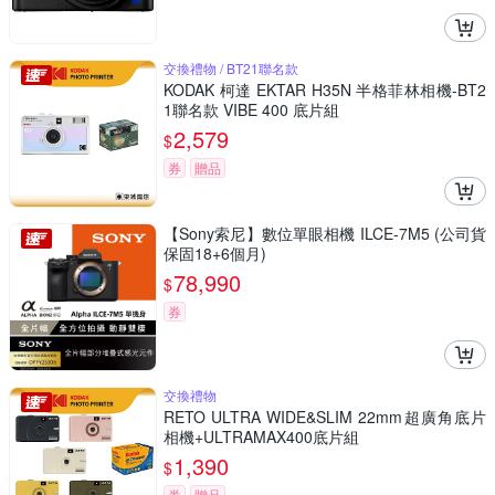
交換禮物 / BT21聯名款
KODAK 柯達 EKTAR H35N 半格菲林相機-BT2
1聯名款 VIBE 400 底片組
2,579
$
券
贈品
【Sony索尼】數位單眼相機 ILCE-7M5 (公司貨
保固18+6個月)
78,990
$
券
交換禮物
RETO ULTRA WIDE&SLIM 22mm超廣角底片
相機+ULTRAMAX400底片組
1,390
$
券
贈品