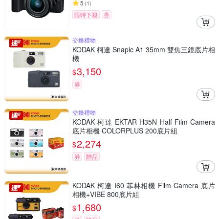
5
(
1
)
限時下殺
券
交換禮物
KODAK 柯達 Snapic A1 35mm 雙焦三鏡底片相
機
3,150
$
券
交換禮物
KODAK 柯達 EKTAR H35N Half Film Camera
底片相機 COLORPLUS 200底片組
2,274
$
券
贈品
KODAK 柯達 I60 菲林相機 Film Camera 底片
相機+VIBE 800底片組
1,680
$