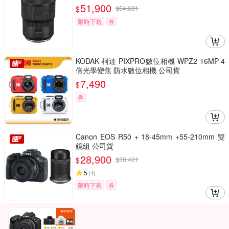
51,900
$
$
54,631
限時下殺
券
KODAK 柯達 PIXPRO數位相機 WPZ2 16MP 4
倍光學變焦 防水數位相機 公司貨
7,490
$
券
Canon EOS R50 + 18-45mm +55-210mm 雙
鏡組 公司貨
28,900
$
$
30,421
5
(
1
)
限時下殺
券