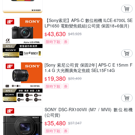
【Sony索尼】APS-C 數位相機 ILCE-6700L SE
LP1650 電動變焦鏡組(公司貨 保固18+6個月)
43,630
$
$
45,926
限時下殺
券
[Sony 索尼公司貨 保固2年] APS-C E 15mm F
1.4 G 大光圈廣角定焦鏡 SEL15F14G
19,380
$
$
20,400
限時下殺
券
SONY DSC-RX100VII (M7 / MVII) 數位相機
(公司貨)
35,480
$
$
37,347
限時下殺
券