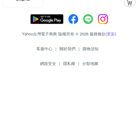
Yahoo台灣電子商務 版權所有 © 2026 服務條款(
更新
)
客服中心
|
關於我們
|
購物須知
網路安全
|
隱私權
|
分類地圖