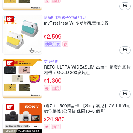
隨拍即印與孩子的拍貼生活
myFirst Insta Wi 多功能兒童拍立得
2,599
$
挑戰低價
券
交換禮物
RETO ULTRA WIDE&SLIM 22mm 超廣角底片
相機 + GOLD 200底片組
1,360
$
券
贈品
(送7-11 500商品卡)【Sony 索尼】ZV-1 II Vlog
數位相機 (公司貨 保固18+6 個月)
24,980
$
券
贈品