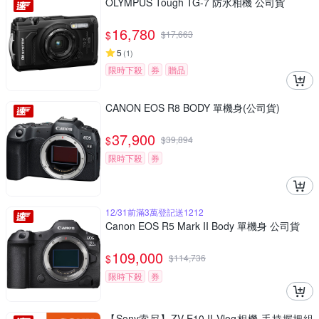
OLYMPUS Tough TG-7 防水相機 公司貨
16,780
$
$
17,663
5
(
1
)
限時下殺
券
贈品
CANON EOS R8 BODY 單機身(公司貨)
37,900
$
$
39,894
限時下殺
券
12/31前滿3萬登記送1212
Canon EOS R5 Mark II Body 單機身 公司貨
109,000
$
$
114,736
限時下殺
券
【Sony索尼】ZV-E10 II Vlog相機 手持握把組