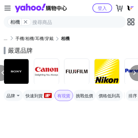
Yahoo購物中心
登入
相機
手機/相機/耳機/穿戴
相機
嚴選品牌
品牌
快速到貨
有現貨
挑戰低價
價格低到高
排序