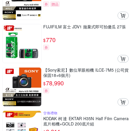
券
贈品
FUJIFILM 富士 JDV1 拋棄式即可拍傻瓜 27張
770
$
券
【Sony索尼】數位單眼相機 ILCE-7M5 (公司貨
保固18+6個月)
78,990
$
券
交換禮物
KODAK 柯達 EKTAR H35N Half Film Camera
底片相機+GOLD 200底片組