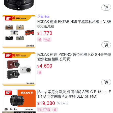
交換禮物
KODAK 柯達 EKTAR H35 半格菲林相機 + VIBE
800底片組
1,770
$
券
贈品
KODAK 柯達 PIXPRO 數位相機 FZ45 4倍光學
變焦數位相機 公司貨
4,690
$
券
[Sony 索尼公司貨 保固2年] APS-C E 15mm F
1.4 G 大光圈廣角定焦鏡 SEL15F14G
19,380
$
$
20,400
限時下殺
券