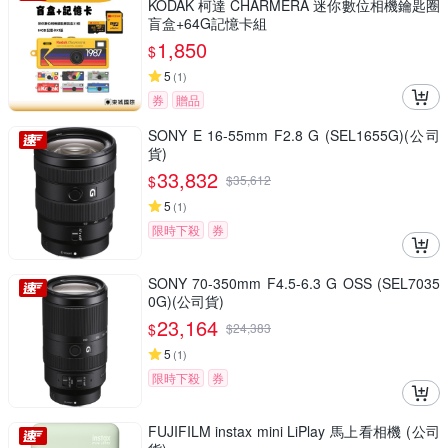
KODAK 柯達 CHARMERA 迷你數位相機鑰匙圈
盲盒+64G記憶卡組
1,850
$
5
(
1
)
券
贈品
SONY E 16-55mm F2.8 G (SEL1655G)(公司
貨)
33,832
$
$
35,612
5
(
1
)
限時下殺
券
SONY 70-350mm F4.5-6.3 G OSS (SEL7035
0G)(公司貨)
23,164
$
$
24,383
5
(
1
)
限時下殺
券
FUJIFILM instax mini LiPlay 馬上看相機 (公司