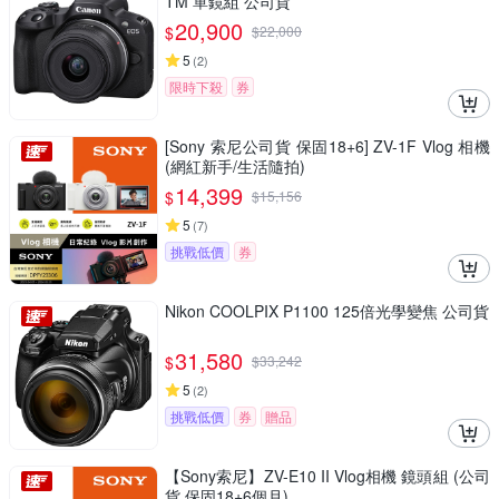
TM 單鏡組 公司貨
20,900
$
$
22,000
5
(
2
)
限時下殺
券
[Sony 索尼公司貨 保固18+6] ZV-1F Vlog 相機
(網紅新手/生活隨拍)
14,399
$
$
15,156
5
(
7
)
挑戰低價
券
Nikon COOLPIX P1100 125倍光學變焦 公司貨
31,580
$
$
33,242
5
(
2
)
挑戰低價
券
贈品
【Sony索尼】ZV-E10 II Vlog相機 鏡頭組 (公司
貨 保固18+6個月)