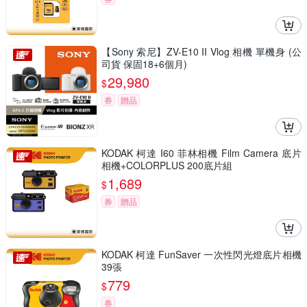
【Sony 索尼】ZV-E10 II Vlog 相機 單機身 (公
司貨 保固18+6個月)
29,980
$
券
贈品
KODAK 柯達 I60 菲林相機 Film Camera 底片
相機+COLORPLUS 200底片組
1,689
$
券
贈品
KODAK 柯達 FunSaver 一次性閃光燈底片相機
39張
779
$
券