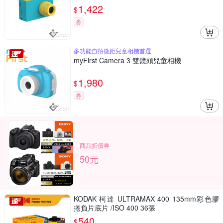
1,422
$
券
多功能自拍微距兒童相機首選
myFirst Camera 3 雙鏡頭兒童相機
1,980
$
券
商品折價券
50元
KODAK 柯達 ULTRAMAX 400 135mm彩色膠
捲負片底片 /ISO 400 36張
540
$