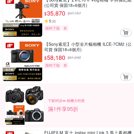
(公司貨 保固18+6個月)
35,870
$
$
37,757
5
(
2
)
限時下殺
券
【Sony索尼】小型全片幅相機 ILCE-7CM2 (公
司貨 保固18+6個月)
58,180
$
$
61,242
限時下殺
券
下殺95折⬅︎ 相機大特賣
滿1件享95折
FUJIFILM 富士 instax mini Link 3 馬上看相機