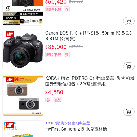
50,420
$
$
53,073
限時下殺
券
Canon EOS R10 + RF-S18-150mm f/3.5-6.3 I
S STM (公司貨)
36,000
$
$
37,894
限時下殺
券
KODAK 柯達 PIXPRO C1 翻轉螢幕 復古相機
隨身型數位相機 + 32G記憶卡組
4,580
$
券
贈品
IPX8頂級防水兒童相機首選
myFirst Camera 2 防水兒童相機