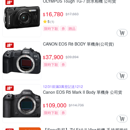
OLYMPUS Tough TG-7 防水相機 公司貨
16,780
$
$
17,663
5
(
1
)
限時下殺
券
贈品
CANON EOS R8 BODY 單機身(公司貨)
37,900
$
$
39,894
限時下殺
券
12/31前滿3萬登記送1212
Canon EOS R5 Mark II Body 單機身 公司貨
109,000
$
$
114,736
限時下殺
券
【Sony索尼】ZV-E10 II Vlog相機 手持握把組