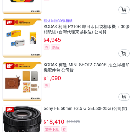
額外加贈30張相紙
KODAK 柯達 P210R 即可印口袋相印機 + 30張
相紙組 (台灣代理東城數位) 公司貨
4,945
$
券
贈品
KODAK 柯達 MINI SHOT3 C300R 拍立得相印
機配件包 公司貨
1,090
$
券
Sony FE 50mm F2.5 G SEL50F25G (公司貨)
18,410
$
$
19,378
限時下殺
券