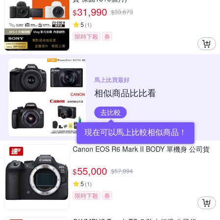
31,990
$
$
33,673
5
(
1
)
限時下殺
券
馬上比買最好
相似商品比比看
去比較
現在可以馬上比較相似商品！
Canon EOS R6 Mark II BODY 單機身 公司貨
55,000
$
$
57,894
5
(
1
)
限時下殺
券