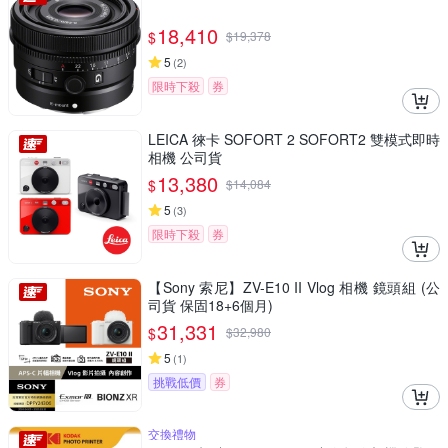
18,410
$
$
19,378
5
(
2
)
限時下殺
券
LEICA 徠卡 SOFORT 2 SOFORT2 雙模式即時
相機 公司貨
13,380
$
$
14,084
5
(
3
)
限時下殺
券
【Sony 索尼】ZV-E10 II Vlog 相機 鏡頭組 (公
司貨 保固18+6個月)
31,331
$
$
32,980
5
(
1
)
挑戰低價
券
交換禮物