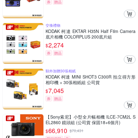
券
贈品
交換禮物
KODAK 柯達 EKTAR H35N Half Film Camera
底片相機 COLORPLUS 200底片組
2,274
$
券
贈品
額外加贈30張相紙
KODAK 柯達 MINI SHOT3 C300R 拍立得方形
相印機 + 30張相紙組 公司貨
7,045
$
券
贈品
【Sony索尼】小型全片幅相機 ILCE-7CM2L S
EL2860 鏡頭組 (公司貨 保固18+6個月)
66,910
$
$
70,431