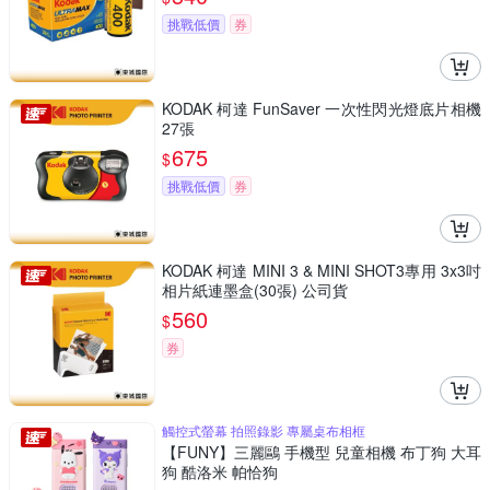
挑戰低價
券
KODAK 柯達 FunSaver 一次性閃光燈底片相機
27張
675
$
挑戰低價
券
KODAK 柯達 MINI 3 & MINI SHOT3專用 3x3吋
相片紙連墨盒(30張) 公司貨
560
$
券
觸控式螢幕 拍照錄影 專屬桌布相框
【FUNY】三麗鷗 手機型 兒童相機 布丁狗 大耳
狗 酷洛米 帕恰狗