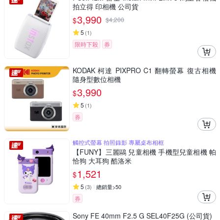
拍立得 印相機 公司貨
3,990
$
$
4,200
5
(
1
)
限時下殺
券
KODAK 柯達 PIXPRO C1 翻轉螢幕 復古相機
隨身型數位相機
3,990
$
5
(
1
)
券
觸控式螢幕 拍照錄影 專屬桌布相框
【FUNY】三麗鷗 兒童相機 手機型兒童相機 帕
恰狗 大耳狗 酷洛米
1,521
$
5
(
3
)
總銷量>50
券
Sony FE 40mm F2.5 G SEL40F25G (公司貨)