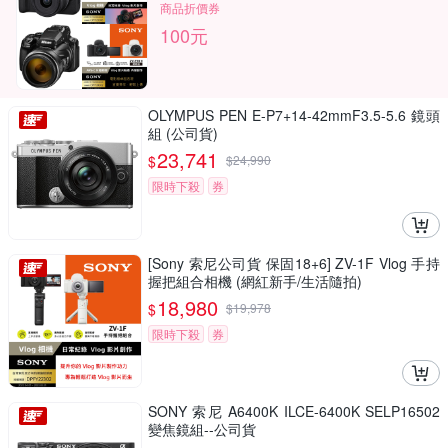
商品折價券
100元
OLYMPUS PEN E-P7+14-42mmF3.5-5.6 鏡頭
組 (公司貨)
23,741
$
$
24,990
限時下殺
券
[Sony 索尼公司貨 保固18+6] ZV-1F Vlog 手持
握把組合相機 (網紅新手/生活隨拍)
18,980
$
$
19,978
限時下殺
券
SONY 索尼 A6400K ILCE-6400K SELP16502
變焦鏡組--公司貨