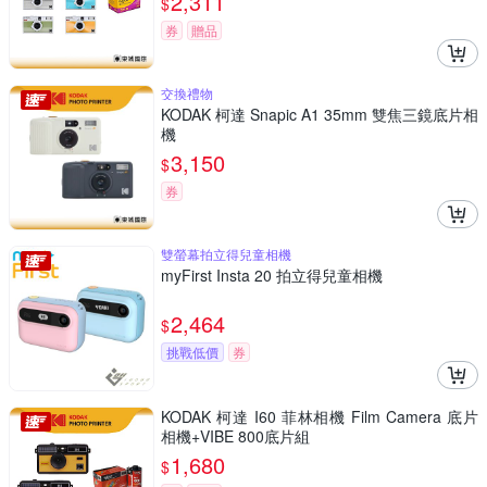
2,311
$
券
贈品
交換禮物
KODAK 柯達 Snapic A1 35mm 雙焦三鏡底片相
機
3,150
$
券
雙螢幕拍立得兒童相機
myFirst Insta 20 拍立得兒童相機
2,464
$
挑戰低價
券
KODAK 柯達 I60 菲林相機 Film Camera 底片
相機+VIBE 800底片組
1,680
$