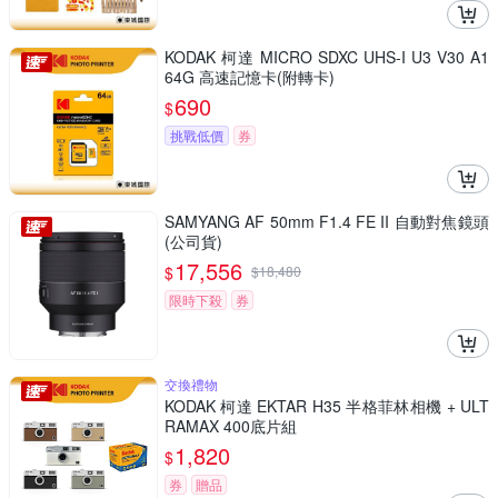
KODAK 柯達 MICRO SDXC UHS-I U3 V30 A1
64G 高速記憶卡(附轉卡)
690
$
挑戰低價
券
SAMYANG AF 50mm F1.4 FE II 自動對焦鏡頭
(公司貨)
17,556
$
$
18,480
限時下殺
券
交換禮物
KODAK 柯達 EKTAR H35 半格菲林相機 + ULT
RAMAX 400底片組
1,820
$
券
贈品