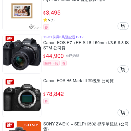
3,495
$
5
(
1
)
券
12/31前滿3萬登記送1212
Canon EOS R7 +RF-S 18-150mm f/3.5-6.3 IS
STM 公司貨
44,900
$
$
47,263
限時下殺
券
Canon EOS R6 Mark III 單機身 公司貨
78,842
$
券
SONY ZV-E10 + SELP16502 標準單鏡組 (公司
貨)