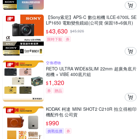
【Sony索尼】APS-C 數位相機 ILCE-6700L SE
LP1650 電動變焦鏡組(公司貨 保固18+6個月)
43,630
$
$
45,926
限時下殺
券
交換禮物
RETO ULTRA WIDE&SLIM 22mm 超廣角底片
相機 + VIBE 400底片組
1,320
$
券
贈品
KODAK 柯達 MINI SHOT2 C210R 拍立得相印
機配件包 公司貨
990
$
挑戰低價
券