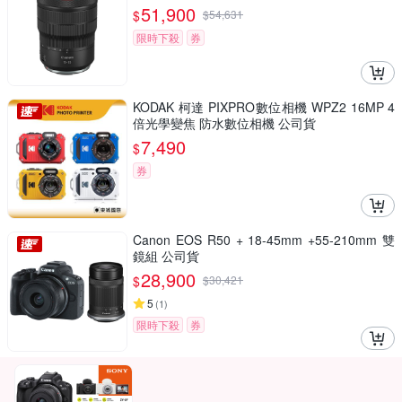
51,900
$
$
54,631
限時下殺
券
KODAK 柯達 PIXPRO數位相機 WPZ2 16MP 4
倍光學變焦 防水數位相機 公司貨
7,490
$
券
Canon EOS R50 + 18-45mm +55-210mm 雙
鏡組 公司貨
28,900
$
$
30,421
5
(
1
)
限時下殺
券