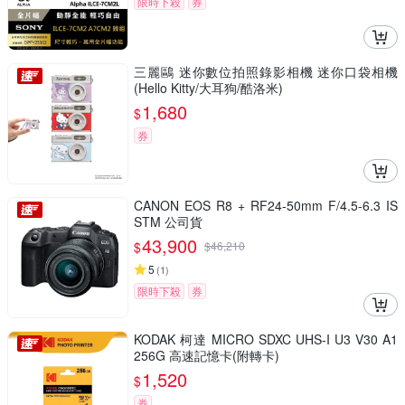
限時下殺
券
三麗鷗 迷你數位拍照錄影相機 迷你口袋相機
(Hello Kitty/大耳狗/酷洛米)
1,680
$
券
CANON EOS R8 + RF24-50mm F/4.5-6.3 IS
STM 公司貨
43,900
$
$
46,210
5
(
1
)
限時下殺
券
KODAK 柯達 MICRO SDXC UHS-I U3 V30 A1
256G 高速記憶卡(附轉卡)
1,520
$
券