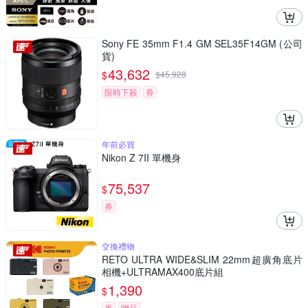
Sony FE 35mm F1.4 GM SEL35F14GM (公司
貨)
43,632
$
$
45,928
限時下殺
券
年前必買
Nikon Z 7II 單機身
75,537
$
券
交換禮物
RETO ULTRA WIDE&SLIM 22mm超廣角底片
相機+ULTRAMAX400底片組
1,390
$
券
贈品