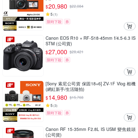
20,980
$
$
22,084
5
(
1
)
限時下殺
券
Canon EOS R10 + RF-S18-45mm f/4.5-6.3 IS
STM (公司貨)
27,000
$
$
28,421
限時下殺
券
[Sony 索尼公司貨 保固18+6] ZV-1F Vlog 相機
(網紅新手/生活隨拍)
14,980
$
$
15,768
5
(
3
)
限時下殺
券
Canon RF 15-35mm F2.8L IS USM 變焦鏡頭
(公司貨)