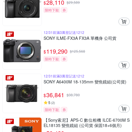
28,110
$
$
29,589
限時下殺
券
12/31前滿3萬登記送1212
SONY ILME-FX3A FX3A 單機身 公司貨
119,290
$
$
125,568
限時下殺
券
12/31前滿3萬登記送1212
SONY A6400M 18-135mm 變焦鏡組(公司貨)
36,841
$
$
38,780
5
(
2
)
限時下殺
券
【Sony索尼】APS-C 數位相機 ILCE-6700M S
EL18135 變焦鏡組 (公司貨 保固18+6個月)