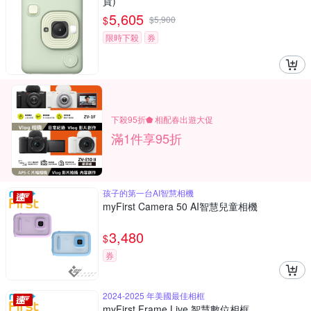
貨)
5,605
$
$
5,900
限時下殺
券
下殺95折⬟ 相配春出遊大促
滿1件享95折
孩子的第一台AI智慧相機
myFirst Camera 50 AI智慧兒童相機
3,480
$
券
2024-2025 年美國最佳相框
myFirst Frame Live 智慧數位相框